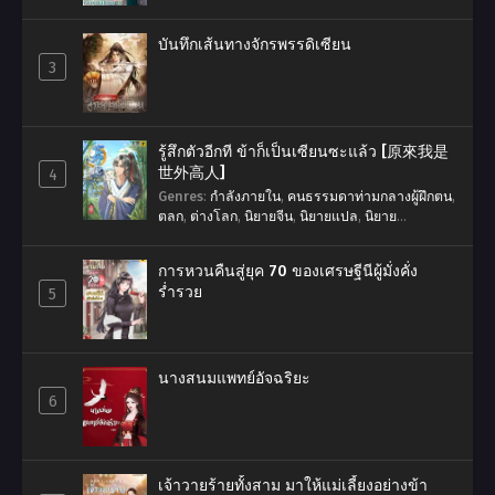
บันทึกเส้นทางจักรพรรดิเซียน
3
รู้สึกตัวอีกที ข้าก็เป็นเซียนซะแล้ว [原來我是
世外高人]
4
Genres
:
กำลังภายใน
,
คนธรรมดาท่ามกลางผู้ฝึกตน
,
ตลก
,
ต่างโลก
,
นิยายจีน
,
นิยายแปล
,
นิยาย
แปลSliceOfLife
,
นิยายแปลจีน
,
พระเอกเก่ง
,
ระบบ
,
สมบัติวิเศษ
,
เทพเซียน
,
แฟนตาซี
,
โลกผู้ฝึกตน
การหวนคืนสู่ยุค 70 ของเศรษฐีนีผู้มั่งคั่ง
ร่ำรวย
5
นางสนมแพทย์อัจฉริยะ
6
เจ้าวายร้ายทั้งสาม มาให้แม่เลี้ยงอย่างข้า