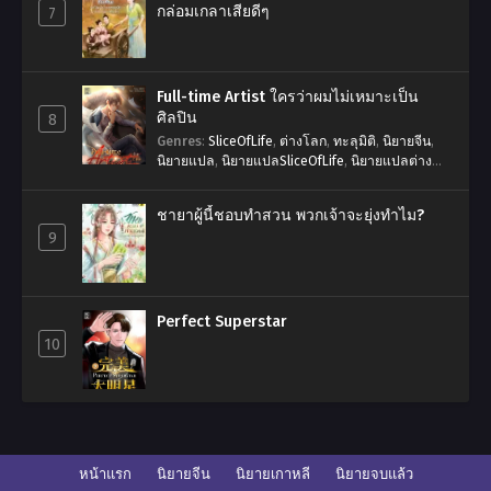
กล่อมเกลาเสียดีๆ
7
Full-time Artist ใครว่าผมไม่เหมาะเป็น
ศิลปิน
8
Genres
:
SliceOfLife
,
ต่างโลก
,
ทะลุมิติ
,
นิยายจีน
,
นิยายแปล
,
นิยายแปลSliceOfLife
,
นิยายแปลต่าง
โลก
,
นิยายแปลระบบ
,
พระเอกเก่ง
,
ระบบ
,
วงการ
บันเทิง
,
ศิลปิน
,
หว่อจุ้ยป๋าย
,
หาเงิน
,
แฟนตาซี
,
ใครว่า
ชายาผู้นี้ชอบทำสวน พวกเจ้าจะยุ่งทำไม?
ผมไม่เหมาะเป็นศิลปิน
,
ไม่มีนางเอก
,
ไม่วาย
9
Perfect Superstar
10
หน้าแรก
นิยายจีน
นิยายเกาหลี
นิยายจบแล้ว