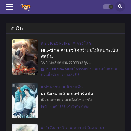
หาเงิน
# SLICEOFLIFE
# ต่างโลก
Full-time Artist ใครว่าผมไม่เหมาะเป็น
ศิลปิน
‘เขา’ ทะลุมิติมายังจักรวาลคู่ข…
Ch. Full-time Artist ใครว่าผมไม่เหมาะเป็นศิลปิน -
ตอนที่ 765 พายมาแล้ว (1)
# ทำฟาร์ม
# นิยายจีน
ผมนี่แหละเจ้าแห่งฟาร์มปลา
เดือนเมษายน ณ เมืองไหเต่าซึ่ง…
Ch. บทที่ 1898 เข้าใจขีดจำกัด
# กำลังภายใน
# ความรู้ในอนาคต