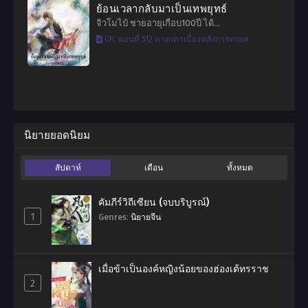
ย้อนเวลากลับมาเป็นเทพยุทธ์
จิวโมไป๋ ชายอายุเกือบ100ปี ได้…
Ch. ตอนที่ 512 คาดเดาเบื้องหลังการทรยศ
นิยายยอดนิยม
สัปดาห์
เดือน
ทั้งหมด
คัมภีร์วิถีเซียน (จบบริบูรณ์)
1
Genres
:
นิยายจีน
เมื่อข้าเป็นองค์หญิงน้อยของฮ่องเต้ทรราช
2