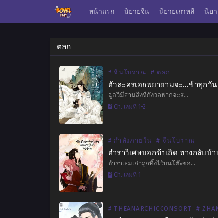
หน้าแรก
นิยายจีน
นิยายเกาหลี
นิยา
ตลก
# จีนโบราณ
# ตลก
ตัวละครเอกพยายามจะ…ข้าทุกวัน
ฉู่อวี๋มีสามสิ่งที่กังวลหากจะส…
Ch. เล่มที่ 1-2
# กำลังภายใน
# จีนโบราณ
ตำราเล่มเก่าถูกทิ้งไว้บนโต๊ะขอ…
Ch. เล่มที่ 1
# THEANARCHICCONSORT
# ZHANQ