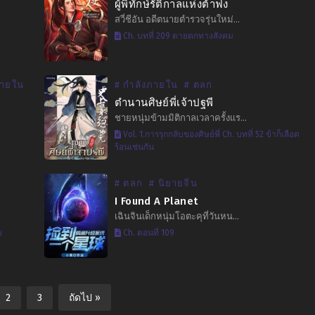
ผู้พิทักษ์รัติกาลแห่งต้าฟง
สวี่ชีอัน อดีตนายตำรวจรุ่นใหม่…
Ch. บทที่ 209 ตายตกทางสังคม
ภายใน
# กำลังภายใน
# ตลก
ตำนานศิษย์พี่เจ้าปฐพี
ชายหนุ่มข้ามมิติกาลเวลาครั้งแร…
Vol. 1.การรุกกลับของศิษย์พี่ Ch. บทที่ 52 ข้าก็เลือด
ร้อนเช่นกัน
# ตลก
# นิยายจีน
I Found A Planet
เฉินจินเด็กหนุ่มโอตะคุที่วันหน…
ย
Ch. ตอนที่ 109
2
3
ถัดไป »