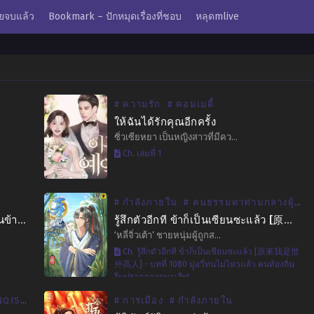
ยจบแล้ว
Bookmark – ปักหมุดเรื่องที่ชอบ
หลุดmlive
# ความรัก
# คอมเมดี้
ให้ฉันได้รักคุณอีกครั้ง
ซิ่วเซียหยา เป็นหญิงสาวที่มีคว…
Ch. เล่มที่ 1
# กำลังภายใน
# คนธรรมดาท่ามกลางผู้ฝึกตน
ตำราวิเศษบอกข้าเถิด ทางกลับบ้านข้าอยู่หนใด
รู้สึกตัวอีกที ข้าก็เป็นเซียนซะแล้ว [原來我是世外高人]
‘หลี่จิ่วเต้า’ ชายหนุ่มผู้ถูกส…
Ch. รู้สึกตัวอีกที ข้าก็เป็นเซียนซะแล้ว [原來我是世
外高人] - บทที่ 1080 มู่อวี่ทนไม่ไหวแล้ว คนท้องถิ่น
รีบปรากฏออกมาเสีย!
ISHAO
# การเมือง
# กำลังภายใน