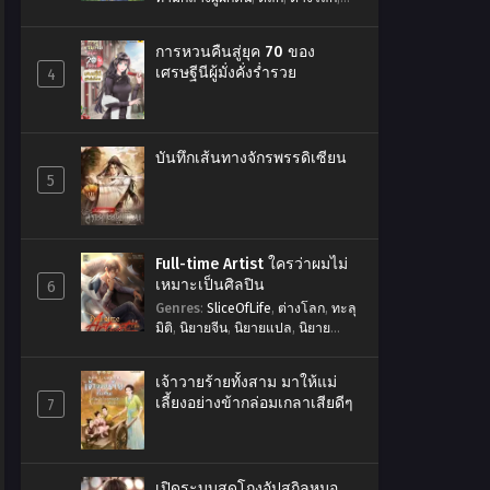
นิยายจีน
,
นิยายแปล
,
นิยาย
แปลSliceOfLife
,
นิยายแปลจีน
,
การหวนคืนสู่ยุค 70 ของ
พระเอกเก่ง
,
ระบบ
,
สมบัติวิเศษ
,
เทพ
เศรษฐีนีผู้มั่งคั่งร่ำรวย
4
เซียน
,
แฟนตาซี
,
โลกผู้ฝึกตน
บันทึกเส้นทางจักรพรรดิเซียน
5
Full-time Artist ใครว่าผมไม่
เหมาะเป็นศิลปิน
6
Genres
:
SliceOfLife
,
ต่างโลก
,
ทะลุ
มิติ
,
นิยายจีน
,
นิยายแปล
,
นิยาย
แปลSliceOfLife
,
นิยายแปลต่างโลก
,
นิยายแปลระบบ
,
พระเอกเก่ง
,
ระบบ
,
เจ้าวายร้ายทั้งสาม มาให้แม่
วงการบันเทิง
,
ศิลปิน
,
หว่อจุ้ยป๋าย
,
เลี้ยงอย่างข้ากล่อมเกลาเสียดีๆ
7
หาเงิน
,
แฟนตาซี
,
ใครว่าผมไม่
เหมาะเป็นศิลปิน
,
ไม่มีนางเอก
,
ไม่
วาย
เปิดระบบสุดโกงอัปสกิลหมอ