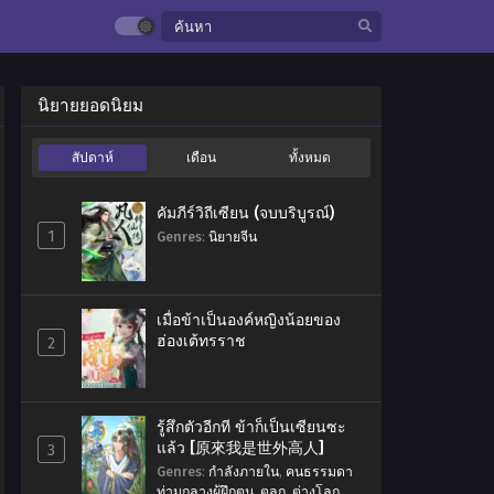
นิยายยอดนิยม
สัปดาห์
เดือน
ทั้งหมด
คัมภีร์วิถีเซียน (จบบริบูรณ์)
1
Genres
:
นิยายจีน
เมื่อข้าเป็นองค์หญิงน้อยของ
ฮ่องเต้ทรราช
2
รู้สึกตัวอีกที ข้าก็เป็นเซียนซะ
แล้ว [原來我是世外高人]
3
Genres
:
กำลังภายใน
,
คนธรรมดา
ท่ามกลางผู้ฝึกตน
,
ตลก
,
ต่างโลก
,