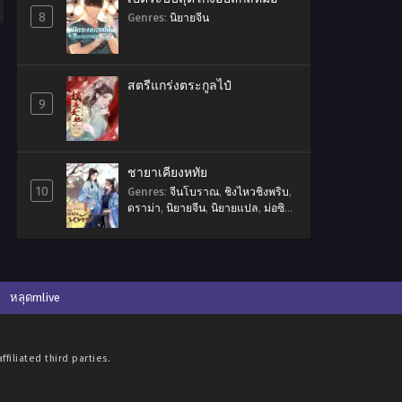
8
Genres
:
นิยายจีน
สตรีแกร่งตระกูลไป๋
9
ชายาเคียงหทัย
10
Genres
:
จีนโบราณ
,
ชิงไหวชิงพริบ
,
ดราม่า
,
นิยายจีน
,
นิยายแปล
,
ม่อซิว
เหยา
,
เฟิ่งชิง
,
เยี่ยหลี
,
โรแมนติก
หลุดmlive
filiated third parties.