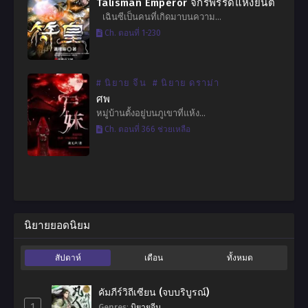
Talisman Emperor จักรพรรดิแห่งยันต์
เฉินซีเป็นคนที่เกิดมาบนความ…
Ch. ตอนที่ 1-230
# นิยาย จีน
# นิยาย ดราม่า
ศพ
หมู่บ้านตั้งอยู่บนภูเขาที่แห้ง…
Ch. ตอนที่ 366 ช่วยเหลือ
นิยายยอดนิยม
สัปดาห์
เดือน
ทั้งหมด
คัมภีร์วิถีเซียน (จบบริบูรณ์)
1
Genres
:
นิยายจีน