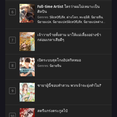
สมบัติวิเศษ
,
เทพเซียน
,
แฟนตาซี
,
โลกผู้ฝึกตน
Full-time Artist ใครว่าผมไม่เหมาะเป็น
ศิลปิน
6
Genres
:
SliceOfLife
,
ต่างโลก
,
ทะลุมิติ
,
นิยายจีน
,
นิยายแปล
,
นิยายแปลSliceOfLife
,
นิยายแปลต่าง
โลก
,
นิยายแปลระบบ
,
พระเอกเก่ง
,
ระบบ
,
วงการ
บันเทิง
,
ศิลปิน
,
หว่อจุ้ยป๋าย
,
หาเงิน
,
แฟนตาซี
,
ใครว่า
เจ้าวายร้ายทั้งสาม มาให้แม่เลี้ยงอย่างข้า
ผมไม่เหมาะเป็นศิลปิน
,
ไม่มีนางเอก
,
ไม่วาย
กล่อมเกลาเสียดีๆ
7
เปิดระบบสุดโกงอัปสกิลหมอ
8
Genres
:
นิยายจีน
ชายาผู้นี้ชอบทำสวน พวกเจ้าจะยุ่งทำไม?
9
สตรีแกร่งตระกูลไป๋
10