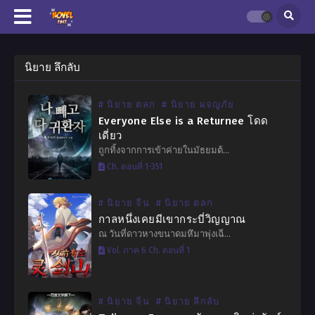
นิยาย ลึกลับ
# นิยาย ตลก
# นิยาย ผจญภัย
Everyone Else is a Returnee โดด
เดี่ยว
ถูกทิ้งจากการเข้าค่ายในมัธยมต้…
Ch. ตอนที่ 1-351
# นิยาย จีน
# นิยาย ตลก
กาลหนึ่งเคยมีเขากระบี่วิญญาณ
ณ วันที่ดาวหางขนาดมหึมาพุ่งเฉี…
Vol. ภาค 6 Ch. ตอนที่ 1
# นิยาย จีน
# นิยาย ลึกลับ