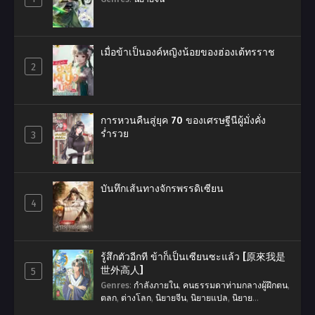
เมื่อข้าเป็นองค์หญิงน้อยของฮ่องเต้ทรราช
2
การหวนคืนสู่ยุค 70 ของเศรษฐีนีผู้มั่งคั่ง
ร่ำรวย
3
บันทึกเส้นทางจักรพรรดิเซียน
4
รู้สึกตัวอีกที ข้าก็เป็นเซียนซะแล้ว [原來我是
世外高人]
5
Genres
:
กำลังภายใน
,
คนธรรมดาท่ามกลางผู้ฝึกตน
,
ตลก
,
ต่างโลก
,
นิยายจีน
,
นิยายแปล
,
นิยาย
แปลSliceOfLife
,
นิยายแปลจีน
,
พระเอกเก่ง
,
ระบบ
,