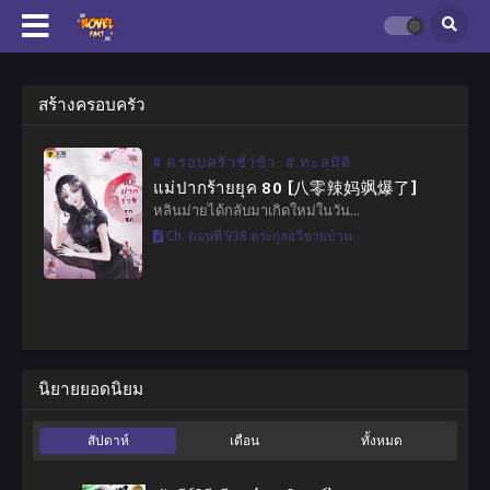
สร้างครอบครัว
# ครอบครัวชั่วช้า
# ทะลุมิติ
แม่ปากร้ายยุค​ 80 [八零辣妈飒爆了]
หลินม่ายได้กลับมาเกิดใหม่ในวัน…
Ch. ตอนที่ 938 ตระกูลอวี่ขายบ้าน
นิยายยอดนิยม
สัปดาห์
เดือน
ทั้งหมด