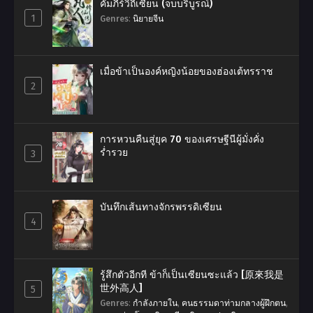
คัมภีร์วิถีเซียน (จบบริบูรณ์)
1
Genres
:
นิยายจีน
เมื่อข้าเป็นองค์หญิงน้อยของฮ่องเต้ทรราช
2
การหวนคืนสู่ยุค 70 ของเศรษฐีนีผู้มั่งคั่ง
ร่ำรวย
3
บันทึกเส้นทางจักรพรรดิเซียน
4
รู้สึกตัวอีกที ข้าก็เป็นเซียนซะแล้ว [原來我是
世外高人]
5
Genres
:
กำลังภายใน
,
คนธรรมดาท่ามกลางผู้ฝึกตน
,