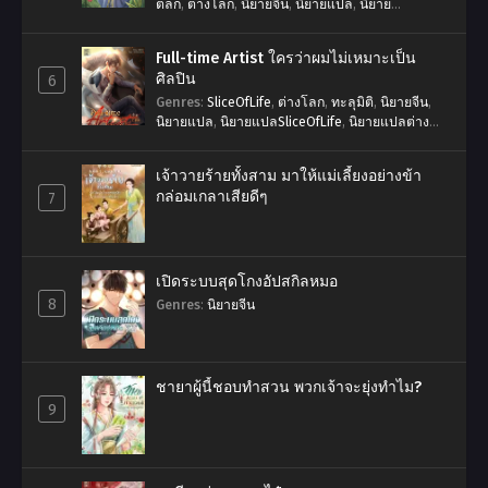
ตลก
,
ต่างโลก
,
นิยายจีน
,
นิยายแปล
,
นิยาย
แปลSliceOfLife
,
นิยายแปลจีน
,
พระเอกเก่ง
,
ระบบ
,
สมบัติวิเศษ
,
เทพเซียน
,
แฟนตาซี
,
โลกผู้ฝึกตน
Full-time Artist ใครว่าผมไม่เหมาะเป็น
ศิลปิน
6
Genres
:
SliceOfLife
,
ต่างโลก
,
ทะลุมิติ
,
นิยายจีน
,
นิยายแปล
,
นิยายแปลSliceOfLife
,
นิยายแปลต่าง
โลก
,
นิยายแปลระบบ
,
พระเอกเก่ง
,
ระบบ
,
วงการ
บันเทิง
,
ศิลปิน
,
หว่อจุ้ยป๋าย
,
หาเงิน
,
แฟนตาซี
,
ใครว่า
เจ้าวายร้ายทั้งสาม มาให้แม่เลี้ยงอย่างข้า
ผมไม่เหมาะเป็นศิลปิน
,
ไม่มีนางเอก
,
ไม่วาย
กล่อมเกลาเสียดีๆ
7
เปิดระบบสุดโกงอัปสกิลหมอ
8
Genres
:
นิยายจีน
ชายาผู้นี้ชอบทำสวน พวกเจ้าจะยุ่งทำไม?
9