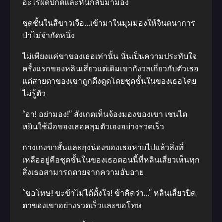
อะไรผิดปกติและหันกลับมามอง
ชุดชั้นในสีขาวเจือ…เข้ามาในมุมมองให้จินตนาการ
ป่าไม่จำกัดหนึ่ง
ไม่เพียงแค่ขาของเธอเท่านั้น นั่นเป็นความประทับใจ
ครั้งแรกของหลินเสี่ยวแต่เดิมเขากังวลเกี่ยวกับตัวเธอ
แต่สายตาของเขาถูกดึงดูดโดยชุดชั้นในของเธอโดย
ไม่รู้ตัว
“อา! อย่ามอง!” สังเกตเห็นจ้องมองของเขา เชนไต
หยินใช้มือของเธอคลุมตัวเองอย่างรวดเร็ว
กางเกงขาสั้นและถุงน่องของเธอหายไปแล้วสิ่งที่
เหลืออยู่คือชุดชั้นในของเธอตอนนี้ที่หลินเสี่ยวเห็นทุก
สิ่งเธอสามารถตายจากความอับอาย
“ขอโทษ! ขะข้าไม่ได้ตั้งใจ! ข้าคิดว่า…” หลินเสี่ยวปิด
ตาของเขาอย่างรวดเร็วและขอโทษ