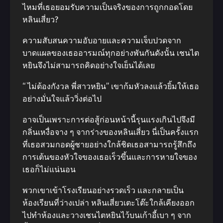
ไหมที่เธอยอมรับความเป็นจริงของการถูกกอดโดย
หลินเสี่ยว?
ความสับสนความอับอายและความเจ็บปวดจาก
บาดแผลของเธออารมณ์ทุกอย่างพันกันดังนั้น เชนไต
หยินจึงไม่สามารถคิดอย่างใจเย็นได้เลย
“ ไม่ต้องกังวล พี่สาวหยิน” เขาก้มหัวลงแล้วยิ้มให้เธอ
อย่างมั่นใจแล้ววิ่งต่อไป
อาจเป็นเพราะการต่อสู้ก่อนหน้านี้รุนแรงเกินไปจึงมี
กลิ่นเหงื่อจาง ๆ จากร่างของหลินเสี่ยว นี่เป็นครั้งแรก
ที่เธอสวมกอดผู้ชายอย่างใกล้ชิดเธอสามารถรู้สึกถึง
การเต้นของหัวใจของเธอเร็วขึ้นและการหายใจของ
เธอก็ไม่แน่นอน
พวกเขาเข้าโรงเรียนอย่างรวดเร็ว และกลายเป็น
ห้องเรียนที่ว่างเปล่า หลินเสี่ยวเตะโต๊ะใกล้เคียงออก
ไปทำห้องและวางเชนไตหยินไว้บนเก้าอี้เบา ๆ จาก