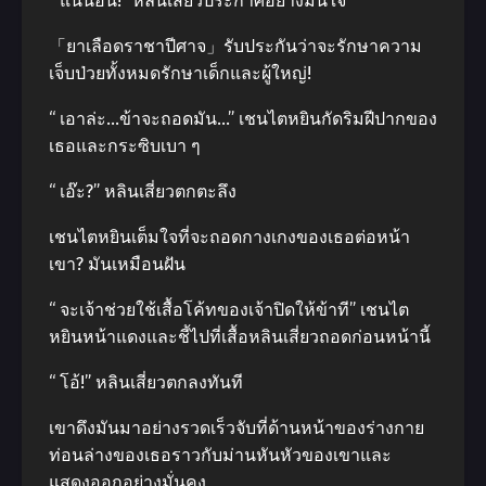
“ แน่นอน!” หลินเสี่ยวประกาศอย่างมั่นใจ
「ยาเลือดราชาปีศาจ」รับประกันว่าจะรักษาความ
เจ็บป่วยทั้งหมดรักษาเด็กและผู้ใหญ่!
“ เอาล่ะ…ข้าจะถอดมัน…” เชนไตหยินกัดริมฝีปากของ
เธอและกระซิบเบา ๆ
“ เอ๊ะ?” หลินเสี่ยวตกตะลึง
เชนไตหยินเต็มใจที่จะถอดกางเกงของเธอต่อหน้า
เขา? มันเหมือนฝัน
“ จะเจ้าช่วยใช้เสื้อโค้ทของเจ้าปิดให้ข้าที” เชนไต
หยินหน้าแดงและชี้ไปที่เสื้อหลินเสี่ยวถอดก่อนหน้านี้
“ โอ้!” หลินเสี่ยวตกลงทันที
เขาดึงมันมาอย่างรวดเร็วจับที่ด้านหน้าของร่างกาย
ท่อนล่างของเธอราวกับม่านหันหัวของเขาและ
แสดงออกอย่างมั่นคง