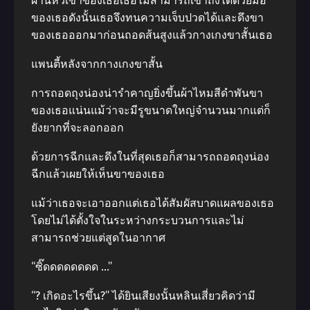
ผ่านหัวเข่าของเธอเธอไม่สามารถเข้าถึงได้ด้วยมือ
ของเธอดังนั้นเธอจึงทนความเจ็บปวดได้และดึงขา
ของเธอออกมาก่อนถอดส้นสูงแล้วกางเกงขาสั้นเธอ
แพนตี้หลังจากกางเกงขาสั้น
การถอดถุงน่องน่ารำคาญยิ่งขึ้นผ้าไหมสีดำพันขา
ของเธอแน่นแม้ว่าจะมีรูขนาดใหญ่จำนวนมากแต่ก็
ยังยากที่จะลอกออก
ด้วยการฉีกและดึงในที่สุดเธอก็สามารถถอดถุงน่อง
ฉีกแล้วเผยให้เห็นขาของเธอ
แม้ว่าเธอจะเอาออกแต่เธอได้สัมผัสบาดแผลของเธอ
โดยไม่ได้ตั้งใจในระหว่างกระบวนการและไม่
สามารถช่วยแต่สูดในอากาศ
“ซิ๊ดดดดดดดด …”
“? เกิดอะไรขึ้น?” ได้ยินเสียงนั้นหลินเสี่ยวคิดว่ามี