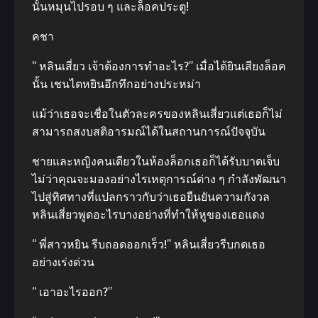
นั้นหมุนไปรอบ ๆ และล็อคประตู!
คชา
“ หลินเสี่ยว เจ้าต้องการทำอะไร?” เมื่อได้ยินเสียงล็อค
นั้น เชนไตหยินอึกทึกอย่างประหม่า
แม้ว่าเธอจะเชื่อในตัวละครของหลินเสี่ยวแต่เธอก็ไม่
สามารถสงบสติอารมณ์ได้ในสถานการณ์ปัจจุบัน
ชายและหญิงคนเดียวในห้องล็อกเธอก็ได้รับบาดเจ็บ
ไม่ว่าคุณจะมองอย่างไรเหตุการณ์ต่าง ๆ กำลังพัฒนา
ไปสู่ทิศทางที่แปลกราวกับว่าเธอยืนยันความกังวล
หลินเสี่ยวพูดอะไรบางอย่างที่ทำให้หูของเธอแดง
“ พี่สาวหยิน รีบถอดออกเร็ว!” หลินเสี่ยวรีบกดเธอ
อย่างเร่งด่วน
“ เอาอะไรออก?”