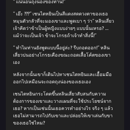
“ แน่นอนถุงน่องของท่าน!”
“ เอ๊ะ ???” เชนไตหยินเป็นสีแดงสดดวงตาของเธอ
หมุนตัวกลัวที่จะมองเขาและพูดเบา ๆ ว่า“ หลินเสี่ยว
เจ้าคิดว่าข้าเป็นผู้หญิงแบบง่ายๆ แบบนั้นเหรอ? …
แม้ว่าจะเป็นเจ้า ข้าจะโกรธถ้าเจ้าทำสิ่งนี้!”
“ ทำไมท่านยังพูดแบบนี้อยู่ล่ะ? รีบถอดออก!” หลิน
เสี่ยวบ่นอย่างโกรธเคืองขณะถอดเสื้อโค้ตของเขา
เอง
หลังจากนั้นเขาก็เดินไปหาเชนไตหยินและเอื้อมมือ
ออกไปเหมือนจะถอดถุงน่องของเธอเอง
เชนไตหยินกระโดดขึ้นหลินเสี่ยวสับสนกับความ
ต้องการของเขาและวางแผนที่จะใช้ประโยชน์จาก
เธอ? หากเป็นเช่นนั้นเธอควรทำอย่างไร จริง ๆ แล้ว
เธอไม่สามารถไปกับเขาและปล่อยให้เขาเล่นกับขา
ของเธอใช่ไหม?