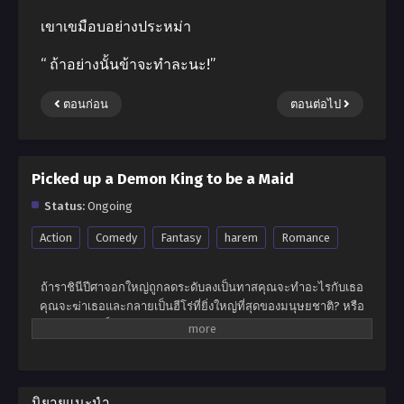
เขาเขมือบอย่างประหม่า
“ ถ้าอย่างนั้นข้าจะทำละนะ!”
ตอนก่อน
ตอนต่อไป
Picked up a Demon King to be a Maid
Status:
Ongoing
Action
Comedy
Fantasy
harem
Romance
ถ้าราชินีปีศาจอกใหญ่ถูกลดระดับลงเป็นทาสคุณจะทำอะไรกับเธอ
คุณจะฆ่าเธอและกลายเป็นฮีโร่ที่ยิ่งใหญ่ที่สุดของมนุษยชาติ? หรือ
คุณจะให้เธอเป็นทาสและเพลิดเพลินไปกับความสุขในระดับสูงสุดใน
โลก? ไม่เขาไม่ต้องการอะไรเลยหลินเสี่ยวแค่อยากจะเป็นฮีโร่สำรอง
ธรรมดา เจ้าหญิงขายาวสีดำเจ้าโลลิสองหน้า … ไม่มีใครสามารถล่อ
ใจให้เขาเปลี่ยนอุดมคติอันงดงามของเขาในการกินและรอความตาย
ได้! นั่นเป็นเหตุผลที่คำตอบของเขาคือ -“ ราชินีปีศาจคุณสามารถสวม
นิยายแนะนำ