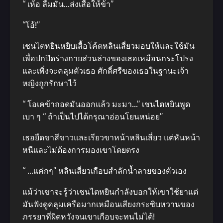
“ เห้อ ลืมมัน…ส่งเสื้อให้ข้า”
“โอ้!”
เชนไตหยินหยิบเสื้อโค้ตหลินเสี่ยวมอบให้และใช้มัน
เพื่อปกปิดร่างกายส่วนล่างของเธอเหมือนกระโปรง
และเพิ่งจะคลุมตัวเธอ ศักดิ์ศรีของเธอในฐานะเจ้า
หญิงถูกรักษาไว้
“ โอเคข้าถอดมันออกแล้ว มะมา…” เชนไตหยินพูด
เบา ๆ “ ถ้าเป็นไปได้กรุณาอ่อนโยนหน่อย”
เธอยืดขาสีขาวและเรียวขาหน้าหลินเสี่ยว แต่หันหน้า
หนีและไม่ต้องการมองเขาโดยตรง
“ …แค่กๆ” หลินเสี่ยวเกือบสำลักน้ำลายของตัวเอง
แม้ว่าเขาจะรู้ว่าเชนไตหยินกำลังบอกให้เขาใช้ยาแต่
มันฟังดูคลุมเครือมากเหมือนเสียงกระซิบหวานของ
ภรรยาที่ผิดหวังจนเขาเกือบจะทนไม่ได้!