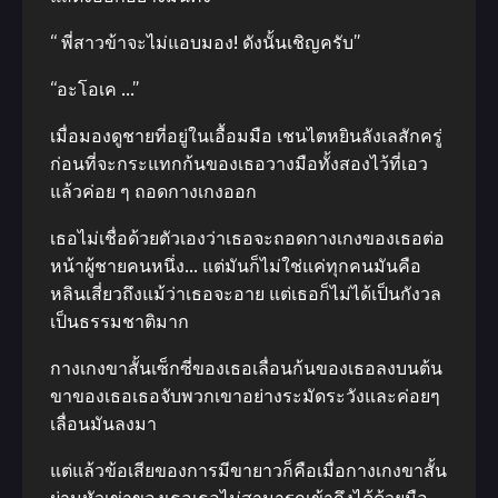
“ พี่สาวข้าจะไม่แอบมอง! ดังนั้นเชิญครับ”
“อะโอเค …”
เมื่อมองดูชายที่อยู่ในเอื้อมมือ เชนไตหยินลังเลสักครู่
ก่อนที่จะกระแทกก้นของเธอวางมือทั้งสองไว้ที่เอว
แล้วค่อย ๆ ถอดกางเกงออก
เธอไม่เชื่อด้วยตัวเองว่าเธอจะถอดกางเกงของเธอต่อ
หน้าผู้ชายคนหนึ่ง… แต่มันก็ไม่ใช่แค่ทุกคนมันคือ
หลินเสี่ยวถึงแม้ว่าเธอจะอาย แต่เธอก็ไม่ได้เป็นกังวล
เป็นธรรมชาติมาก
กางเกงขาสั้นเซ็กซี่ของเธอเลื่อนก้นของเธอลงบนต้น
ขาของเธอเธอจับพวกเขาอย่างระมัดระวังและค่อยๆ
เลื่อนมันลงมา
แต่แล้วข้อเสียของการมีขายาวก็คือเมื่อกางเกงขาสั้น