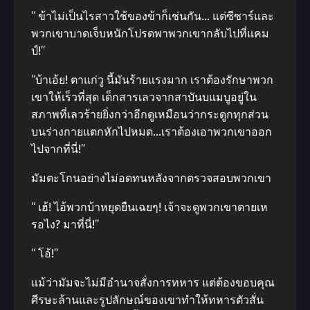
“ ข้าไม่เป็นไรสาวใช้ของข้าก็เช่นกัน… แต่ซีซาร์และ
พวกเขาบาดเจ็บหนักโปรดพาพวกเขากลับไปที่แคม
ป์!”
“บ้าเอ้ย! ตาแก่วู นี้มันร้ายแรงมาก เราต้องรักษาพวก
เขาให้เร็วที่สุด เด็กสารเลวจากสาบันบแมบูอยู่ใน
สภาพที่เลวร้ายยิ่งกว่าอีกดูเหมือนว่ากระดูกทุกส่วน
บนร่างกายแตกหักไปหมด…เราต้องเอาพวกเขาออก
ไปจากที่นี่!”
มัมตะโกนอย่างไม่อดทนหลังจากตรวจสอบพวกเขา
“ เฮ้! ไอ้พวกบ้าหยุดยืนเฉยๆ! เจ้าจะดูพวกเขาตายเห
รอไง? มาที่นี่!”
“ โอ้!”
แม้ว่ามัมจะไม่มีอำนาจสั่งการทหาร แต่ต้องขอบคุณ
ศีรษะล้านและรูปลักษณ์ของเขาทำให้ทหารตัวสั่น