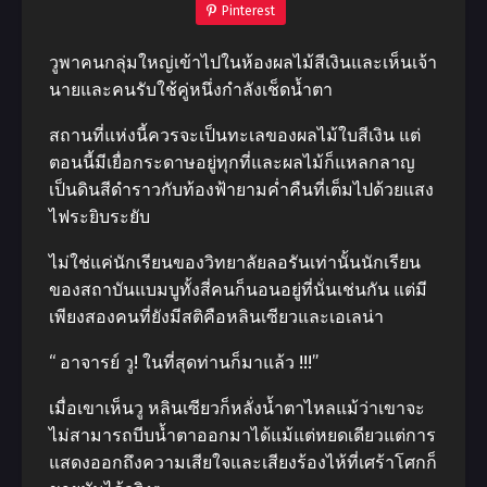
Pinterest
วูพาคนกลุ่มใหญ่เข้าไปในห้องผลไม้สีเงินและเห็นเจ้า
นายและคนรับใช้คู่หนึ่งกำลังเช็ดน้ำตา
สถานที่แห่งนี้ควรจะเป็นทะเลของผลไม้ใบสีเงิน แต่
ตอนนี้มีเยื่อกระดาษอยู่ทุกที่และผลไม้ก็แหลกลาญ
เป็นดินสีดำราวกับท้องฟ้ายามค่ำคืนที่เต็มไปด้วยแสง
ไฟระยิบระยับ
ไม่ใช่แค่นักเรียนของวิทยาลัยลอรันเท่านั้นนักเรียน
ของสถาบันแบมบูทั้งสี่คนก็นอนอยู่ที่นั่นเช่นกัน แต่มี
เพียงสองคนที่ยังมีสติคือหลินเซียวและเอเลน่า
“ อาจารย์ วู! ในที่สุดท่านก็มาแล้ว !!!”
เมื่อเขาเห็นวู หลินเซียวก็หลั่งน้ำตาไหลแม้ว่าเขาจะ
ไม่สามารถบีบน้ำตาออกมาได้แม้แต่หยดเดียวแต่การ
แสดงออกถึงความเสียใจและเสียงร้องไห้ที่เศร้าโศกก็