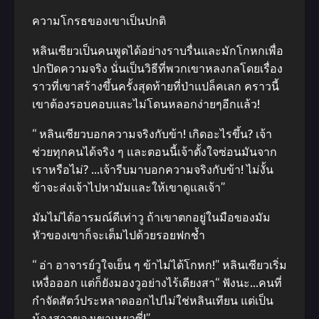
ความโกรธของเขาเป็นปกติ
หลินเซียวเป็นคนพูดได้อย่างราบรื่นและมักโกหกเพื่อ
ปกปิดความจริง นั่นเป็นวิธีที่พวกเขาหลงกลโดยเรื่อง
ราวที่เขาสร้างขึ้นครั้งสุดท้ายที่ป่าแปล็คเลก คราวนี้
เขาต้องรอบคอบและไม่โดนหลอกง่ายๆอีกแล้ว!
“ หลินเซียวบอกความจริงกับข้า! เกิดอะไรขึ้น? เจ้า
ช่วยทุกคนได้จริง ๆ และตอนนี้เจ้าตั้งใจซ่อนมันจาก
เราหรือไม่? …เจ้ารีบมาบอกความจริงกับข้า! ไม่งั้น
ข้าจะส่งเจ้าไปหามัมและให้เขาดูแลเจ้า”
มัมไม่ได้อารมณ์ดีเท่าวู ถ้าเขาตกอยู่ในมือของมัม
หัวของเขาก็จะเต็มไปด้วยรอยฟกช้ำ
“ อ่า อาจารย์วูใจเย็น ๆ ข้าไม่ได้โกหก!” หลินเซียวเริ่ม
เหงื่อออก แต่ก็ยังมองวูอย่างไร้เดียงสา“ ฟังนะ…คนที่
กำจัดสัตว์ประหลาดออกไปไม่ใช่หลินเทียน แต่เป็น
น้องสาวของเขาเหยาซี่!”