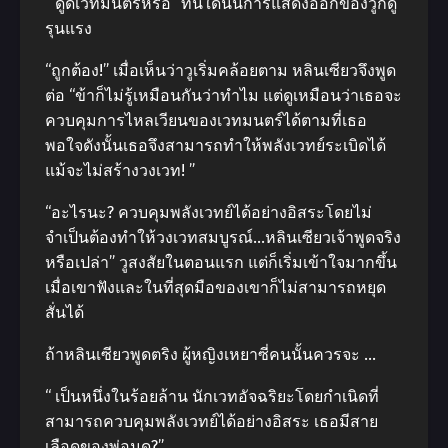
“ ดูดเวทมนตร์หรือ” ทันใดนั้นการแสดงออกของวูก็ดู
รุนแรง
“ถูกต้อง!” เมื่อเห็นว่าวูเริ่มคล้อยตาม หลินเซียวจึงพูด
ต่อ “ข้าก็ไม่รู้เหมือนกันว่าทำไม แต่ดูเหมือนว่าเธอจะ
ควบคุมการไหลเวียนของเวทมนตร์ได้ตามที่เธอ
พอใจดังนั้นเธอจึงสามารถทำให้พลังเวทย์ระเบิดได้
แม้จะไม่สร้างวงเวท! ”
“อะไรนะ? ควบคุมพลังเวทย์ได้อย่างอิสระโดยไม่
จำเป็นต้องทำให้วงเวทสมบูรณ์…หลินเซียวเจ้าพูดจริง
หรือเปล่า” วูสงสัยในตอนแรก แต่ก็เริ่มเข้าใจมากขึ้น
เมื่อเขาฟังและในที่สุดมือของเขาก็ไม่สามารถหยุด
สั่นได้
ถ้าหลินเซียวพูดตริง ผู้หญิงเหยาซี่คนนั้นควรจะ …
“ เป็นหนึ่งในร้อยล้าน นักเวทอัจฉริยะโดยกำเนิดที่
สามารถควบคุมพลังเวทย์ได้อย่างอิสระ เธอมีสาย
เลือดของพ่อมด?”