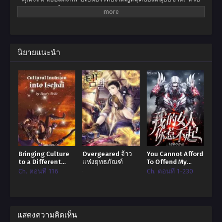
คุณจะให้เธอเป็นทาสและเพลิดเพลินไปกับความสุขในระดับสูงสุดใน
โลก? ไม่เขาไม่ต้องการอะไรเลยหลินเสี่ยวแค่อยากจะเป็นฮีโร่สำรอง
ธรรมดา เจ้าหญิงขายาวสีดำเจ้าโลลิสองหน้า … ไม่มีใครสามารถล่อ
ใจให้เขาเปลี่ยนอุดมคติอันงดงามของเขาในการกินและรอความตาย
ได้! นั่นเป็นเหตุผลที่คำตอบของเขาคือ -“ ราชินีปีศาจคุณสามารถสวม
นิยายแนะนำ
เสื้อผ้าและรีบออกไปจากที่นี้ได้ไหม?”
Bringing Culture
Overgeared จ้าว
You Cannot Afford
to a Different
แห่งยุทธภัณฑ์
To Offend My
World
Woman ผู้หญิงข้า
Ch. ตอนที่ 116
Ch. ตอนที่ 1-230
ใครอย่าแตะ!
แสดงความคิดเห็น