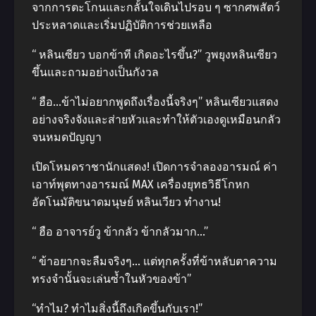
จากการตะโกนและกลั้นใจเดินไปรอบ ๆ ซากศพสัตว์
ประหลาดและเริ่มปฏิบัติการช่วยเหลือ
“ หลินเซียว บอกข้าที เกิดอะไรขึ้น?” วูพยุงหลินเซียว
ขึ้นและถามอย่างเป็นกังวล
“ ฮือ…ข้าไม่อยากพูดถึงเรื่องนี้จริงๆ” หลินเซียวแสดง
อย่างจริงจังและส่ายหัวและทำให้ตัวเองดูเหมือนกลัว
จนหมดปัญญา
เปิดโหมดราชานักแสดง! เปิดการจำลองอารมณ์ ค่า
เอาท์พุตทางอารมณ์ MAX เครื่องยุทธวิธีโกหก
อัตโนมัติขนาดมนุษย์ หลินเวียว ทำงาน!
“ ฮือ อาจารย์วู ข้ากลัว ข้ากลัวมาก…”
“ ข้าอยากจะลืมจริงๆ… แต่ทุกครั้งที่ข้าหลับตาความ
ทรงจำนั้นจะเล่นซ้ำในหัวของข้า”
“ทำไม? ทำไมสิ่งนี้ถึงเกิดขึ้นกับเรา!”