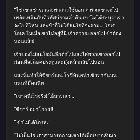
“ใช่ เขาเช่ารถและพาสาวใช้บอกว่าพวกเขาจะไป
เพลิดเพลินกับทิวทัศน์ยามค่ำคืน เขาไม่ได้ระบุว่าเขา
จะไปที่ไหน และข้าก็ไม่ได้สนใจที่จะถาม… โอเค
โอเค ในเมื่อเขาไม่อยู่ที่นี่ เจ้าควรจะออกไป ข้าต้อง
นอนแล้ว!”
เจ้าของไม่สนใจมันอีกต่อไปและไล่พวกเขาออกไป
ก่อนที่จะล็อคประตูและมุ่งหน้ากลับไปนอน
และนั่นทําให้ซีซาร์และโรซี่หันหน้าเข้าหากันบน
ถนนที่มืดสนิท
“เขาหนีเร็วจริง! ไอ้สารเลว…”
“ซีซาร์ อย่าโกรธสิ”
” ข้าไม่ได้โกรธ.”
“ไม่เป็นไร เราสามารถถามเขาได้เมื่อเขากลับมา