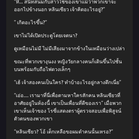
“หึ… สนิทสนมกับสาวใช้ของเขาแม้ว่าพวกเขาจะ
ออกไปข้างนอก หลินเซียว เจ้าคิดอะไรอยู่?”
” เกิดอะไรขึ้น?”
เขาไม่ได้เปิดประตูโดยเจตนา?
ดูเหมือนไม่มี ไม่มีเสียงมาจากข้างในเหมือนว่างเปล่า
ขณะที่พวกเขางุนงง หญิงวัยกลางคนก็เดินขึ้นไปชั้น
บนพร้อมกับถือไฟดวงเล็กๆ
“เฮ้ เจ้าสองคนเป็นใคร? ทําบ้าอะไรอยู่กลางดึกเนี่ย”
“เอ่อ…. เรามาที่นี่เพื่อตามหาใครสักคน หลินเซียวที่
อาศัยอยู่ในห้องนี้ เขาเป็นเพื่อนที่ดีของเรา” เมื่อพวก
เขาเห็นเจ้าของ โรซี่แสดงตราผู้ตรวจสอบเพื่อพิสูจน์
ตัวตนของพวกเขา
“หลินเซียว? โอ้ เด็กเหลือขอผมดําคนนั้นเหรอ?”