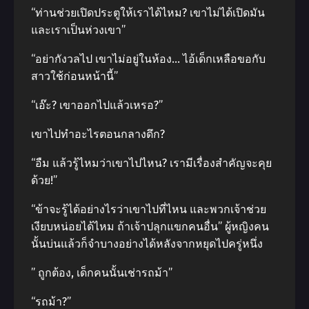
“ท่านช่วยเปิดประตูให้เราได้ไหม? เขาไม่ได้เปิดมัน
และเราเป็นห่วงเขา”
“อย่ากังวลไป เขาไม่อยู่ในห้อง… ไอ้เด็กเหลือขอกับ
สาวใช้ก่อนหน้านี้”
“เอ๊ะ? เขาออกไปแล้วเหรอ?”
เขาไปทําอะไรตอนกลางดึก?
“อืม แล้วรู้ไหมว่าเขาไปไหน? เรามีเรื่องสําคัญจะคุย
ด้วย!”
“ข้าจะรู้ได้อย่างไรว่าเขาไปที่ไหน และพวกเจ้าช่วย
เงียบหน่อยได้ไหม ถ้าเจ้าปลุกแขกคนอื่น” ผู้หญิงคน
นั้นบ่นแล้วก็จําบางอย่างได้หลังจากหยุดไปครู่หนึ่ง
” ถูกต้อง, เด็กคนนั้นเช่ารถม้า”
“รถม้า?”