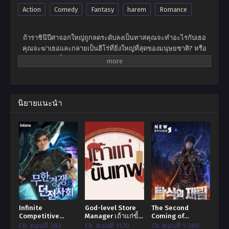
Action
Comedy
Fantasy
harem
Romance
ถ้าราชินีปีศาจอกใหญ่ถูกลดระดับลงเป็นทาสคุณจะทำอะไรกับเธอ
คุณจะฆ่าเธอและกลายเป็นฮีโร่ที่ยิ่งใหญ่ที่สุดของมนุษยชาติ? หรือ
คุณจะให้เธอเป็นทาสและเพลิดเพลินไปกับความสุขในระดับสูงสุดใน
โลก? ไม่เขาไม่ต้องการอะไรเลยหลินเสี่ยวแค่อยากจะเป็นฮีโร่สำรอง
ธรรมดา เจ้าหญิงขายาวสีดำเจ้าโลลิสองหน้า … ไม่มีใครสามารถล่อ
ใจให้เขาเปลี่ยนอุดมคติอันงดงามของเขาในการกินและรอความตาย
ได้! นั่นเป็นเหตุผลที่คำตอบของเขาคือ -“ ราชินีปีศาจคุณสามารถสวม
นิยายแนะนำ
เสื้อผ้าและรีบออกไปจากที่นี้ได้ไหม?”
Infinite
God-level Store
The Second
Competitive
Manager เถ้าแก่ขั้น
Coming of
Dungeon Society
เทพ!
Gluttony
Ch. ตอนที่ 282
Ch. ตอนที่ 1170
Ch. ตอนที่ 1-290