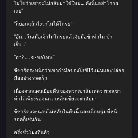
ไม่ใช่ว่าเขาจะไม่กลับมาใช้ใหม… ดังนั้นอย่าโกรธ
เลย”
“ก็บอกแล้วไงว่าไม่ได้โกรธ”
“อืม… ในเมื่อเจ้าไม่โกรธแล้วจับมือข้าทําไม ข้า
เจ็บ…”
“อา? …. ข-ขอโทษ”
ซีซาร์ตระหนักว่าเขากํามือของโรซีไว้แน่นและปล่อย
มืออย่างรวดเร็ว
เนื่องจากแผนเยี่ยมคืนของพวกเขาล้มเหลว พวกเขา
ทําได้เพียงรอจนกว่าหลินเซียวจะกลับมา
ซีซาร์คงจะนอนไม่หลับในคืนนี้ และเด็กหนุ่มที่หนี
รอดก็เช่นกัน
ครึ่งชั่วโมงที่แล้ว