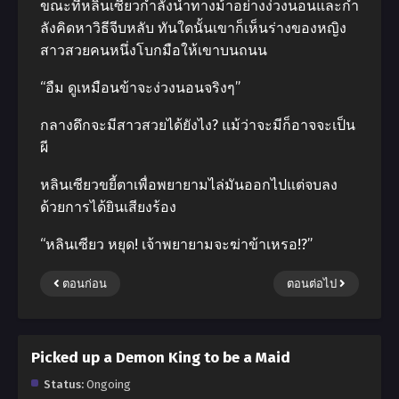
ขณะที่หลินเซียวกําลังนําทางม้าอย่างง่วงนอนและกํา
ลังคิดหาวิธีจีบหลับ ทันใดนั้นเขาก็เห็นร่างของหญิง
สาวสวยคนหนึ่งโบกมือให้เขาบนถนน
“อืม ดูเหมือนข้าจะง่วงนอนจริงๆ”
กลางดึกจะมีสาวสวยได้ยังไง? แม้ว่าจะมีก็อาจจะเป็น
ผี
หลินเซียวขยี้ตาเพื่อพยายามไล่มันออกไปแต่จบลง
ด้วยการได้ยินเสียงร้อง
“หลินเซียว หยุด! เจ้าพยายามจะฆ่าข้าเหรอ!?”
ตอนก่อน
ตอนต่อไป
Picked up a Demon King to be a Maid
Status:
Ongoing