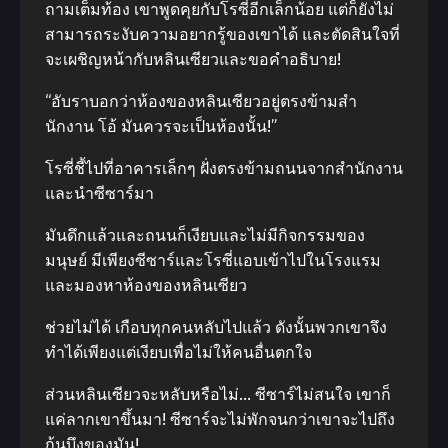
ถามเต็มท้อง เขาพูดคุยกับโรซี่อีกเล็กน้อย แต่ก็ยังไม่
สามารถระงับความอยากรู้ของเขาได้ และตัดสินใจที่
จะเผชิญหน้ากับหลินเซียวและขอคําอธิบาย!
“อับราบอกว่าห้องของหลินเซียวอยู่ตรงข้ามสํา
นักงาน โอ้ มันควรจะเป็นห้องนั้น!”
โรซี่ชี้ไปที่อาคารเล็กๆ ฝั่งตรงข้ามถนนจากสํานักงาน
และนําซีซาร์มา
มันดึกแล้วและถนนก็เงียบและไม่มีกิจกรรมของ
มนุษย์ มีเพียงซีซาร์และโรซี่แอบเข้าไปในโรงแรม
และมองหาห้องของหลินเซียว
ช่วยไม่ได้ เกือบทุกคนหลับไปแล้ว ดังนั้นพวกเขาจึง
ทําได้เพียงแต่เงียบเพื่อไม่ให้คนอื่นตกใจ
ส่วนหลินเซียวจะหลับหรือไม่… ซีซาร์ไม่สนใจ เขาก็
แค่ลากเขาขึ้นมา! ซีซาร์จะไม่พักจนกว่าเขาจะไปถึง
ก้นบึงของมัน!