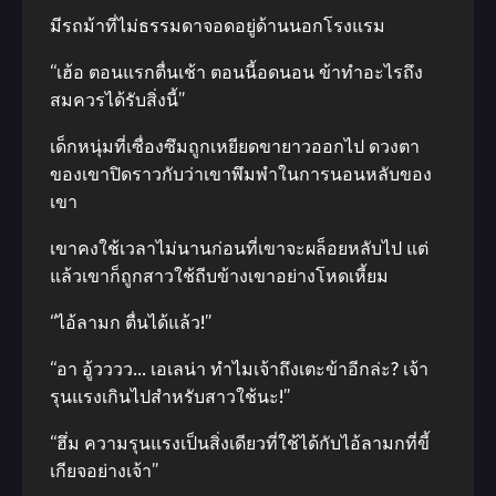
มีรถม้าที่ไม่ธรรมดาจอดอยู่ด้านนอกโรงแรม
“เฮ้อ ตอนแรกตื่นเช้า ตอนนี้อดนอน ข้าทําอะไรถึง
สมควรได้รับสิ่งนี้”
เด็กหนุ่มที่เซื่องซึมถูกเหยียดขายาวออกไป ดวงตา
ของเขาปิดราวกับว่าเขาพึมพําในการนอนหลับของ
เขา
เขาคงใช้เวลาไม่นานก่อนที่เขาจะผล็อยหลับไป แต่
แล้วเขาก็ถูกสาวใช้ถีบข้างเขาอย่างโหดเหี้ยม
“ไอ้ลามก ตื่นได้แล้ว!”
“อา อู้วววว… เอเลน่า ทําไมเจ้าถึงเตะข้าอีกล่ะ? เจ้า
รุนแรงเกินไปสําหรับสาวใช้นะ!”
“ฮึ่ม ความรุนแรงเป็นสิ่งเดียวที่ใช้ได้กับไอ้ลามกที่ขี้
เกียจอย่างเจ้า”