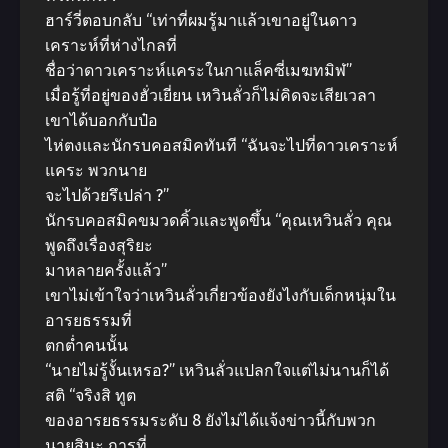
ฮาร์วี่ตอบกลับ “เท่าที่ผมรู้มาแล้วเขาอยู่ในดาว
เคราะห์ที่ห่างไกลที่
ชื่อว่าดาวเคราะห์แคระในกาแล็คซี่เมฆทมิฬ”
เมื่อรู้ที่อยู่ของฮั่วเยี่ยน เหวินลั่วก็ไม่คิดจะเสียเวลา
เขาได้บอกกับป๋อ
ไห่ตงและนักรบคอสมิคทันที “ฉันจะไปที่ดาวเคราะห์
แคระ พวกนาย
จะไปด้วยรึเปล่า ?”
นักรบคอสมิคขมวดคิ้วและพูดขึ้น “คุณเหวินลั่ว คุณ
พูดถึงเรื่องสุริยะ
มาหลายครั้งแล้ว”
เขาไม่เข้าใจว่าเหวินลั่วเกี่ยวข้องยังไงกับเด็กหนุ่มใน
อารยธรรมที่
ตกต่ำคนนั้น
“นายไม่รู้งั้นเหรอ?” เหวินลั่วแปลกใจแต่ไม่นานก็ได้
สติ “จริงสิ ทูต
ของอารยธรรมระดับ 8 ยังไม่ได้แจ้งข่าวนี้กับพวก
นายสินะ การที่