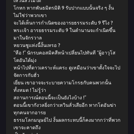
เหวินลั่วไม่ได้
โกหก หากพันธมิตรมิติ 9 รับปากแบบนั้นจริง ๆ งั้น
ไม่ใช่ว่าพวกเขา
จะได้เห็นการกำเนิดของอารยธรรมระดับ 9 รึไง ?
พระเจ้า อารยธรรมระดับ 9 ในตำนานจะกำเนิดขึ้น
มาในจักรวาล
หยวนชูแห่งนี้งั้นเหรอ ?
“หือ !” นักรบคอสมิคสีหน้าเปลี่ยนไปทันที “ผู้อาวุโส
โดอันได้มุ่ง
หน้าไปที่ดาวเคราะห์แคระ ดูเหมือนว่าเขาตั้งใจจะไป
จัดการกับฮั่ว
เยี่ยน เขาอาจจะระบายความโกรธกับคนพวกนั้น
ทั้งหมด ! ไม่รู้ว่า
สถานการณ์ตอนนี้จะเป็นยังไงบ้าง !”
ตอนนี้เขากังวลยิ่งกว่าเหวินลั่วเสียอีก หากโดอันฆ่า
ทุกคนจากอารย
ธรรมโลกมนุษย์ไป งั้นผลกระทบนี้ก็คงมากกว่าที่พวก
เขาจะคาดถึง