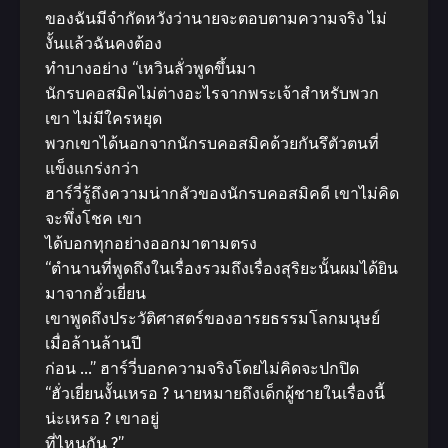
ของฉันมีจำกัดหวังว่านายจะตอบตามความจริง ไม่
งั้นแล้วฉันคงต้อง
ทำบางอย่าง “เหวินลั่วพูดขึ้นมา
นักรบคอสมิคไม่ต่างอะไรจากพระเจ้าสำหรับพวก
เขา ไม่มีใครหยุด
พวกเขาได้นอกจากนักรบคอสมิคด้วยกันรึตัวตนที่
แข็งแกร่งกว่า
ฮาร์วี่รู้ถึงความน่ากลัวของนักรบคอสมิคดี เขาไม่คิด
จะพึ่งโชค เขา
ได้บอกทุกอย่างออกมาตามตรง
“ตำนานที่พูดถึงในเรื่องรวมถึงเรื่องสุริยะนั้นผมได้ยิน
มาจากฮั่วเยี่ยน
เขาพูดถึงประวัติศาสตร์ของอารยธรรมโลกมนุษย์
เมื่อล้านล้านปี
ก่อน …” ฮาร์วี่บอกความจริงโดยไม่คิดจะปกปิด
“ฮั่วเยี่ยนงั้นเหรอ ? นายหมายถึงเด็กผู้ชายในเรื่องนี้
น่ะเหรอ ? เขาอยู่
ที่ไหนกัน ?”