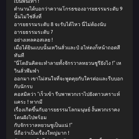
เป็นพันเท่า !
ตำนานได้บอกว่าความโกรธของอารยธรรมระดับ 9
นั้นไม่ใช่สิ่งที่
อารยธรรมระดับ 8 จะรับได้ไหว นี่ไม่ต้องนับ
อารยธรรมระดับ 7
อย่างเทลคอสเลย !
เมื่อได้ยินแบบนั้นเหวินลั่วและป๋ อไห่ตงก็หน้าถอดสี
ทันที
“นี่โดอันคิดจะทำลายทั้งจักรวาลหยวนชูรึยังไง !” เห
วินลั่วพึมพำ
ออกมา เขาไม่สนใจที่จะพูดคุยกับใครต่อและรีบบอก
กับนักรบ
คอสมิคว่า “เร็วเข้า รีบพาพวกเราไปยังดาวเคราะห์
แคระ ! หากมี
เรื่องเกิดขึ้นกับอารยธรรมโลกมนุษย์ งั้นพวกเราคง
โดนฝังไปพร้อม
กับจักรวาลหยวนชูเป็นแน่ !”
นี่ถือว่าเป็นเรื่องใหญ่มาก !