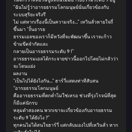
“ฉันไม่รู้ว่าอารยธรรมโลกมนุษย์นั่นเกี่ยวข้องกับ
ระบบสุริยะจริงรึ
ไม่ แต่หากเรื่องนี้เป็นความจริง…” เหวินลั่วหายใจถี่
ขึ้นมา “งั้นอารย
ธรรมเอลของเราก็มีหวังที่จะพัฒนาขึ้น เราจะก้าว
ข้ามขีดจำกัดและ
กลายเป็นอารยธรรมระดับ 9 !”
อารยธรรมเอลได้กระจายข่าวนี้ออกไปโดยไม่กลัวว่า
จะโดนแย่ง
ผลงาน
“เป็นไปได้ยังไงกัน…” ฮาร์วี่แสดงท่าทีสับสน
“อารยธรรมโลกมนุษย์
คืออารยธรรมที่ตกต่ำไม่ใช่เหรอ ช่วงที่รุ่งโรจน์ที่สุด
ก็มีแค่นักรบ
หลุมดำสองคน พวกเขาจะเกี่ยวข้องกับอารยธรรม
ระดับ 9 ได้ยังไง ?”
ทุกคนไม่ได้สนใจฮาร์วี่ แต่กลับมองไปที่เหวินลั่ว หาก