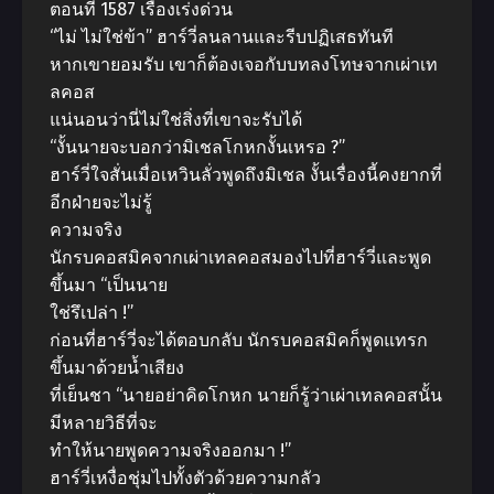
ตอนที่ 1587 เรื่องเร่งด่วน
“ไม่ ไม่ใช่ข้า” ฮาร์วี่ลนลานและรีบปฏิเสธทันที
หากเขายอมรับ เขาก็ต้องเจอกับบทลงโทษจากเผ่าเท
ลคอส
แน่นอนว่านี่ไม่ใช่สิ่งที่เขาจะรับได้
“งั้นนายจะบอกว่ามิเชลโกหกงั้นเหรอ ?”
ฮาร์วี่ใจสั่นเมื่อเหวินลั่วพูดถึงมิเชล งั้นเรื่องนี้คงยากที่
อีกฝ่ายจะไม่รู้
ความจริง
นักรบคอสมิคจากเผ่าเทลคอสมองไปที่ฮาร์วี่และพูด
ขึ้นมา “เป็นนาย
ใช่รึเปล่า !”
ก่อนที่ฮาร์วี่จะได้ตอบกลับ นักรบคอสมิคก็พูดแทรก
ขึ้นมาด้วยน้ำเสียง
ที่เย็นชา “นายอย่าคิดโกหก นายก็รู้ว่าเผ่าเทลคอสนั้น
มีหลายวิธีที่จะ
ทำให้นายพูดความจริงออกมา !”
ฮาร์วี่เหงื่อชุ่มไปทั้งตัวด้วยความกลัว