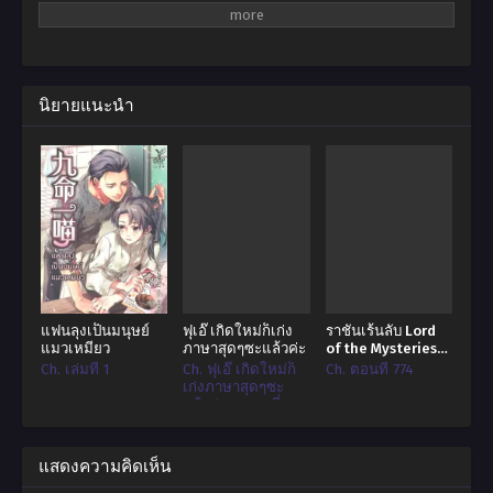
มิหนำซ้ำยังได้เป็นเจ้าสำนักที่ใกล้จะเจ๊งอยู่รอมร่อ
ทั้งสำนักมีเพียงสุนัขหนึ่งตัว ดังนั้นเขาต้องพึ่งวิธีหลอกลวงเพื่อรับสมัครลูกศิษย์
นิยายแนะนำ
หลังจากลำบากลำบนกับการรับสมัครลูกศิษย์คนแรก จางหยูก็ได้รับความสามารถ
มองทะลุจาก “ระบบเจ้าสำนัก”
เมื่อเปิดใช้ความสามารถมองทะลุ จางหยูก็สามารถมองเห็นคุณสมบัติของคนอื่น
ได้ ไม่ว่าจะเป็นเพศ อายุ พรสวรรค์ หรือแม้แต่การบ่มเพาะ
ด้วยความสามารถนี้ จางหยูจึงมองเห็นข้อผิดพลาดในทักษะและเคล็ดวิชาต่างๆ
ทำให้เขาสามารถแก้ไขทักษะและเคล็ดวิชาเหล่านั้นให้สมบูรณ์แบบได้
ด้วยความสามารถมองทะลุ จางหยูจึงมองเห็นข้อบกพร่องของทักษะและเคล็ดวิชา
แฟนลุงเป็นมนุษย์
ฟุเอ๊ เกิดใหม่ก็เก่ง
ราชันเร้นลับ Lord
ที่ศัตรูฝึกฝน รวมไปถึงจุดอ่อนของศัตรู
แมวเหมียว
ภาษาสุดๆซะแล้วค่ะ
of the Mysteries
ราชันย์เร้นลับ
Ch. เล่มที่ 1
Ch. ฟุเอ๊ เกิดใหม่ก็
Ch. ตอนที่ 774
ตั้งแต่นั้นเป็นต้นมา โชคชะตาของจางหยูก็มาถึงจุดเปลี่ยน…
เก่งภาษาสุดๆซะ
แล้วค่ะ - ตอนที่ 40
การตอบคำถาม!!
แสดงความคิดเห็น