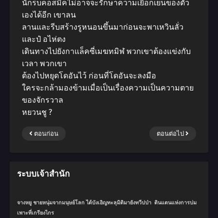
นักรบคอสมิคไม่อาจจะรักษาความเยือกเย็นของตัว
เองได้อีก เขาลน
ลานและรีบสร้างรูหนอนขึ้นมาก่อนจะพาเหวินลั่ว
และป๋ อไห่ตง
เดินทางไปยังกาแล็คซี่เมฆทมิฬ พวกเขาต้องแข่งกับ
เวลา พวกเขา
ต้องไปหยุดโดอันไว้ ก่อนที่โดอันจะลงมือ
ใครจะกล้ามองข้ามเมื่อเป็นเรื่องความเป็นความตาย
ของจักรวาล
หยวนชู ?
ตอนก่อน
ตอนต่อไป
ระบบเจ้าสำนัก
จางหยู ชายหนุ่มจากมนุษย์โลก ได้บังเอิญทะลุมิติมายังทวีปป่า ดินแดนแห่งการบ่ม
เพาะที่เกรียงไกร