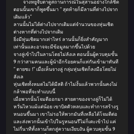
จางหยูจับตาดูสถานการณ์ในสุสานอย่างใกล้ชิด
ตอนนั้นเขาก็พูดขึ้นมา “ สุดท้ายก็มีลานที่ต่างไปจาก
เดิมแล้ว”
ลานนั้นไม่ได้ต่างไปจากเดิมแต่จำนวนของหุ่นเชิด
ต่างหากที่ต่างไปจากเดิม
ยิ่งมีหุ่นเชิดมากเท่าไหร่ ลานนั้นก็ยิ่งสำคัญมาก
เท่านั้นและอาจจะมีข้อมูลมากขึ้นไปด้วย
จางลู่เข้าไปในลานโดยไม่ลังเล ตอนนั้นผู้ควบคุมขั้น
9 กว่าสามคนและผู้นำอีกร้อยคนก็แห่กันเข้ามาทันที
“ ตายซะ !” เมื่อเห็นจางลู่ กลุ่มหุ่นเชิดก็ลงมือโดยไม่
ลังเล
หุ่นเชิดทั้งหมดไม่ได้มีสติ ถ้าไม่งั้นแล้วพวกนั้นคงไม่
กล้าพอที่จะทำแบบนี้
เมื่อพวกนั้นโจมตีออกมา สายตาของจางลู่ก็ไม่ได้
หวั่นไหวแม้แต่น้อย เขาบิดตัวหลบและทำการสร้างรู
หนอนขึ้นมา เขาไม่รอให้พวกมันที่เหลือได้โจมตีต่อ
และส่งพวกนั้นเข้าไปในรูหนอนรึไม่ก็เตะเข้าไป แค่
ไม่กี่นาทีทั้งลานก็ตกสู่ความเงียบงัน ผู้ควบคุมขั้น 9