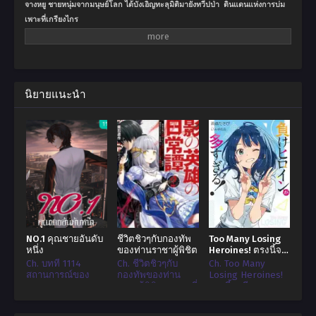
จางหยู ชายหนุ่มจากมนุษย์โลก ได้บังเอิญทะลุมิติมายังทวีปป่า ดินแดนแห่งการบ่ม
เพาะที่เกรียงไกร
มิหนำซ้ำยังได้เป็นเจ้าสำนักที่ใกล้จะเจ๊งอยู่รอมร่อ
ทั้งสำนักมีเพียงสุนัขหนึ่งตัว ดังนั้นเขาต้องพึ่งวิธีหลอกลวงเพื่อรับสมัครลูกศิษย์
นิยายแนะนำ
หลังจากลำบากลำบนกับการรับสมัครลูกศิษย์คนแรก จางหยูก็ได้รับความสามารถ
มองทะลุจาก “ระบบเจ้าสำนัก”
เมื่อเปิดใช้ความสามารถมองทะลุ จางหยูก็สามารถมองเห็นคุณสมบัติของคนอื่น
ได้ ไม่ว่าจะเป็นเพศ อายุ พรสวรรค์ หรือแม้แต่การบ่มเพาะ
ด้วยความสามารถนี้ จางหยูจึงมองเห็นข้อผิดพลาดในทักษะและเคล็ดวิชาต่างๆ
ทำให้เขาสามารถแก้ไขทักษะและเคล็ดวิชาเหล่านั้นให้สมบูรณ์แบบได้
ด้วยความสามารถมองทะลุ จางหยูจึงมองเห็นข้อบกพร่องของทักษะและเคล็ดวิชา
NO.1 คุณชายอันดับ
ชีวิตชิวๆกับกองทัพ
Too Many Losing
ที่ศัตรูฝึกฝน รวมไปถึงจุดอ่อนของศัตรู
หนึ่ง
ของท่านราชาผู้พิชิต
Heroines! ตรงนี้จะ
มีนางเอกนกเยอะไป
Ch. บทที่ 1114
Ch. ชีวิตชิวๆกับ
Ch. Too Many
ตั้งแต่นั้นเป็นต้นมา โชคชะตาของจางหยูก็มาถึงจุดเปลี่ยน…
แล้ว!
สถานการณ์ของ
กองทัพของท่าน
Losing Heroines!
ตระกูลหยาง
ราชาผู้พิชิต - ตอนที่
ตรงนี้จะมีนางเอก
64
นกเยอะไปแล้ว! –
ตอนที่ 8 เล่ม1 บท