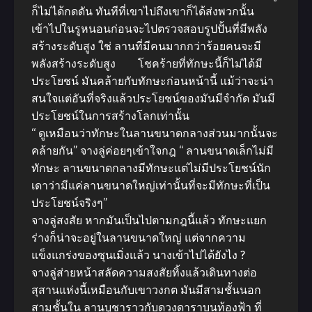
ก็ไม่ได้กดดัน ทันทีที่เขาไปถึงเขาก็ได้ส่งพวกนั้น
เข้าไปในรูหนอนก่อนจะไปตรวจสอบรูปปั้นที่มีพลัง
สร้างระดับสูง ใช่ ลานที่มีคนมากกว่าร้อยคนจะมี
พลังสร้างระดับสูง โชคร้ายที่ทักษะนี้ก็ไม่ได้มี
ประโยชน์ มันคล้ายกับทักษะก่อนหน้านี้ แม้ว่าจะน่า
สนใจแต่อันที่จริงแล้วประโยชน์ของมันมีจำกัด มันมี
ประโยชน์ในการสร้างโลกเท่านั้น
“ ดูเหมือนว่าทักษะในลานขนาดกลางส่วนมากนั้นจะ
คล้ายกัน” จางลู่ค่อยๆเข้าใจกฎ “ ลานขนาดเล็กไม่มี
ทักษะ ลานขนาดกลางมีทักษะแต่ไม่มีประโยชน์นัก
เดาว่ามีแค่ลานขนาดใหญ่เท่านั้นที่จะมีทักษะที่เป็น
ประโยชน์จริงๆ”
จางลู่สงสัย หากมันเป็นไปตามกฎนี้แล้ว ทักษะแยก
ร่างก็น่าจะอยู่ในลานขนาดใหญ่ แต่จากความ
แข็งแกร่งของซุนเมิ่งแล้ว นางเข้าไปได้ยังไง ?
จางลู่ส่ายหน้าสลัดความสงสัยทิ้งแล้วเดินทางต่อ
สุสานแห่งนี้เหมือนกับเขาวงกต มันมีสามชั้นนอก
สามชั้นใน ลานบูชาราวกับดวงดาราบนท้องฟ้า ที่