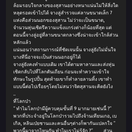
ล้อมรอบใจกลางของสุสานอย่างหนาแน่นไม่ให้สิ่งใด
หลุดรอดเข้าไปได้ จางลู่สำรวจแค่ลานขนาดเล็ก 7
แห่งคือส่วนนอกของสุสาน ไม่ว่าจะเป็นขนาด,
จำนวนหุ่นเชิดรึความแข็งแกร่งต่างก็น้อยที่สุด แต่
ตอนนี้จางลู่อยู่ที่ลานขนาดกลางซึ่งน่าจะเข้าใกล้ส่วน
หลักแล้ว
แน่นอนว่าสถานการณ์ที่ชัดเจนนั้น จางลู่ยังไม่มั่นใจ
บางทีนี่อาจจะเป็นส่วนนอกอยู่ก็ได้
จางลู่ยังคงทำแบบเดิม เขาได้ตามหาลานและส่งหุ่น
เชิดกลับไปที่โลกตันเถียน ก่อนจะทำความเข้าใจ
ทักษะในรูปปั้น สุดท้ายเขาก็ทำลายลานทิ้ง เขาทำ
แบบนี้ต่อไปเรื่อยๆโดยไม่สนว่าจิตสุสานจะคิดยังไง
..
ที่โลกป่า
“ ทำไมโลกป่ามีผู้ควบคุมขั้นที่ 9 มากมายเช่นนี้ ?”
พวกที่ประจำอยู่ในโลกป่ารวมไปถึงจ้านเทียนเกอ, เบ
เกิล, หลินเป่ยชานและคนอื่นๆต่างก็พากันแปลกใจ “
พวกนี้มาจากไหนกัน ทำไมเราไม่รู้จัก ?” ส่วน