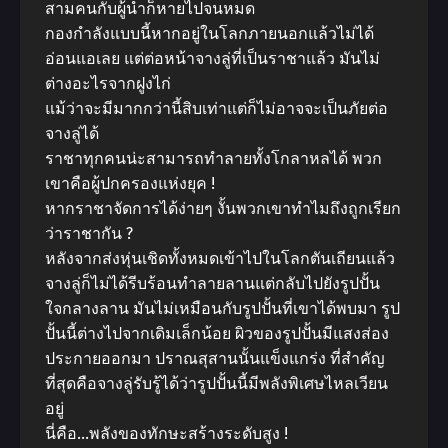
สามคนกับผู้นำก็หายไปจนหมด
กองกำลังแบบนี้หากอยู่ในโลกภายนอกแล้วไม่ได้
อ่อนแอเลย แต่ต่อหน้าจางลู่ที่เป็นราชาแล้ว มันไม่
ต่างอะไรจากฝูงไก่
แม้ว่าจะมีมากกว่านี้สิบเท่าแต่ก็ไม่อาจจะเป็นภัยต่อ
จางลู่ได้
ราชาทุกคนน่ะสามารถทำลายทั้งโกลาหลได้ พวก
เขาคือผู้ปกครองแห่งยุค !
หากราชาจัดการได้ง่ายๆ งั้นพวกเขาทำไมถึงถูกเรียก
ว่าราชากัน ?
หลังจากส่งหุ่นเชิดทั้งหมดเข้าไปในโลกตันเถียนแล้ว
จางลู่ก็ไม่ได้รีบร้อนทำลายลานแต่กลับไปยังรูปปั้น
ใจกลางลาน มันไม่เหมือนกับรูปปั้นที่เขาได้พบมา รูป
ปั้นนี้ต่างไปจากเดิมเล็กน้อย ผิวของรูปปั้นมีแสงส่อง
ประกายออกมา ปราณสุสานนั้นแข็งแกร่ง ที่สำคัญ
ที่สุดคือจางลู่รับรู้ได้ว่ารูปปั้นนี้มีพลังพิเศษไหลเวียน
อยู่
นี่คือ…พลังของทักษะสร้างระดับสูง !