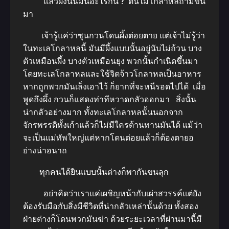
แล้วผึ้งนั่นมันอะไรกัน ? ต้นไม้โกลาหลถามขึ้น
มา
เจ้ารู้แค่ว่าซุนกวนโดนผึ้งต่อยตาย แต่เจ้าไม่รู้ว่า
ในทะเลโกลาหลนี้ มันมีผึ้งแบบนั้นอยู่นับไม่ถ้วน บาง
ตัวเหมือนผึ้ง บางตัวเหมือนยุง พวกนั้นกำเนิดขึ้นมา
โดยทะเลโกลาหลและใช้จิตจ้าวโกลาหลเป็นอาหาร
หากถูกพวกมันเล็งเอาไว้ ก็ยากที่จะหนีรอดไปได้ เมื่อ
พูดถึงผึ้ง กวนก็แสดงท่าทีหวาดกลัวออกมา สิ่งนั้น
น่ากลัวอย่างมาก ทั้งทะเลโกลาหลนั้นนอกจาก
จักรพรรดิทั้งเก้าแล้วก็ไม่มีใครต้านทานมันได้ แม้ว่า
จะเป็นแม่ทัพใหญ่แต่หากโดนต่อยแล้วก็ต้องตายอ
ย่างน่าอนาถ
ทุกคนได้ยินแบบนั้นต่างก็พากันขนลุก
อย่าคิดว่าเราแค่เผชิญหน้ากับเผ่าสวรรค์แต่ยัง
ต้องรับมือกับสิ่งมีชีวิตที่น่ากลัวเหล่านั้นด้วย ทั้งสอง
ฝ่ายต่างก็โดนพวกมันฆ่า ด้วยระยะเวลาที่ผ่านมานี้มี