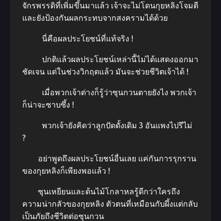
จักรพรรดิที่เพิ่มขึ้นมาแล้ว เจ้าจะไม่โดนกุยหลิงโจมตี
และยังป้องกันผลกระทบจากสงครามได้ด้วย
นี่คือผลประโยชน์ที่แท้จริง !
ปกติแล้วผลประโยชน์เหล่านี้ไม่ได้แสดงออกมา
ชัดเจน แต่ในช่วงวิกฤตแล้ว มันจะช่วยชีวิตเจ้าได้ !
เมื่อพวกเจ้าต่างก็รู้ว่าซุนกวนตายยังไง พวกเจ้า
ก็น่าจะซาบซึ้ง !
พวกเจ้ายังคิดว่าลูกปัดดั้งเดิม 3 อันแพงไปรึไม่
?
อย่าพูดถึงผลประโยชน์อื่นเลย แค่กันการรุกราน
ของกุยหลิงก็เพียงพอแล้ว !
ซุนเหยียนและต้นไม้โกลาหลรู้ดีกว่าใครถึง
ความน่ากลัวของกุยหลิง ตัวตนที่เหมือนกับผึ้งแต่กลับ
เป็นภัยถึงชีวิตต่อซุนกวน