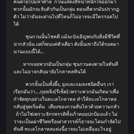
คนตายไปมหาศาล กวนแสดงสีหน้าหนักใจออกมา
พวกนั้นมักจะจับตัวกันเป็นกลุ่ม ตอนที่พวกมันปรากฏ
ตัว ไม่ว่ามันจะผ่านไปที่ไหนก็ไม่อาจจะมีใครรอดไป
ได้
ซุนกวนนั้นโชคดี แม้จะบังเอิญพบกับสิ่งมีชีวิตที่
น่ากลัวนั่น แต่ก็พบแค่ตัวเดียว ดังนั้นเขาถึงได้รอดมา
นานแบบนี้ได้…
หากเจอพวกมันเป็นกลุ่ม ซุนกวนคงตายในทันที
และไม่อาจกลับมายังโกลาหลหินได้
พวกนั้นเป็นทั้งผึ้ง, ยุงและแมลงชนิดอื่นๆ เรา
เรียกมันว่า….กุยหลิง(รีเซ็ต) เพราะพวกมันเกิดมาเพื่อ
กำจัดทุกอย่างในทะเลโกลาหล ทำให้ทะเลโกลาหล
กลับสู่จุดเริ่มต้น เสียงของกวนสั่นไหวด้วยความกลัว
ถ้าไม่ใช่เพราะจักรพรรดิทั้งเก้าคอยปกป้องแล้ว ไม่
ว่าจะเป็นเผ่าชีวิตหรือเผ่าสวรรค์ก็อาจจะโดนกำจัดไป
ทันที ทะเลโกลาหลแห่งนี้อาจจะไม่เหลืออะไรอยู่