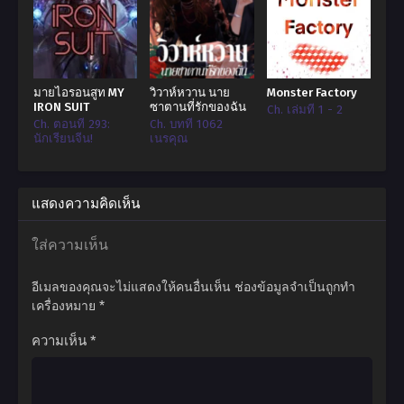
ด้วยความสามารถนี้ จางหยูจึงมองเห็นข้อผิดพลาดในทักษะและเคล็ดวิชาต่างๆ
ทำให้เขาสามารถแก้ไขทักษะและเคล็ดวิชาเหล่านั้นให้สมบูรณ์แบบได้
ด้วยความสามารถมองทะลุ จางหยูจึงมองเห็นข้อบกพร่องของทักษะและเคล็ดวิชา
มายไอรอนสูท MY
วิวาห์หวาน นาย
Monster Factory
ที่ศัตรูฝึกฝน รวมไปถึงจุดอ่อนของศัตรู
IRON SUIT
ซาตานที่รักของฉัน
Ch. เล่มที่ 1 - 2
Ch. ตอนที่ 293:
Ch. บทที่ 1062
ตั้งแต่นั้นเป็นต้นมา โชคชะตาของจางหยูก็มาถึงจุดเปลี่ยน…
นักเรียนจีน!
เนรคุณ
แสดงความคิดเห็น
ใส่ความเห็น
อีเมลของคุณจะไม่แสดงให้คนอื่นเห็น
ช่องข้อมูลจำเป็นถูกทำ
เครื่องหมาย
*
ความเห็น
*