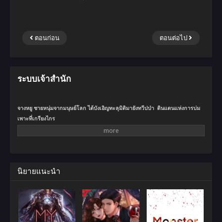
ตอนก่อน
ตอนต่อไป
ระบบเจ้าสำนัก
จางหยู ชายหนุ่มจากมนุษย์โลก ได้บังเอิญทะลุมิติมายังทวีปป่า ดินแดนแห่งการบ่ม
เพาะที่เกรียงไกร
มิหนำซ้ำยังได้เป็นเจ้าสำนักที่ใกล้จะเจ๊งอยู่รอมร่อ
ทั้งสำนักมีเพียงสุนัขหนึ่งตัว ดังนั้นเขาต้องพึ่งวิธีหลอกลวงเพื่อรับสมัครลูกศิษย์
นิยายแนะนำ
หลังจากลำบากลำบนกับการรับสมัครลูกศิษย์คนแรก จางหยูก็ได้รับความสามารถ
มองทะลุจาก “ระบบเจ้าสำนัก”
เมื่อเปิดใช้ความสามารถมองทะลุ จางหยูก็สามารถมองเห็นคุณสมบัติของคนอื่น
ได้ ไม่ว่าจะเป็นเพศ อายุ พรสวรรค์ หรือแม้แต่การบ่มเพาะ