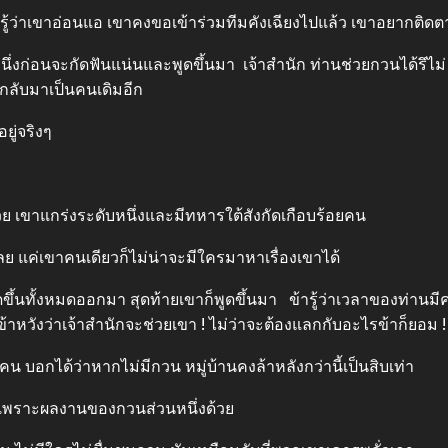
ว่าเขาอ่อนแอ เขาคงขอเข้าร่วมทีมคังเฉียงไปแล้ว เขาอยากติดตาม
ึ่งก่อนจะกัดฟันแน่นและพูดขึ้นมา เจ้าสำนัก ท่านช่วยกวนได้รึไม่
่กลับมาเป็นคนเดิมอีก
ู่จริงๆ
เขาแกร่งระดับหนึ่งและมีทหารใต้สังกัดเกือบร้อยคน
แค่เขาคนเดียวก็ไม่น่าจะมีใครมาหาเรื่องเขาได้
นทั้งหมดออกมา สุดท้ายเขาก็พูดขึ้นมา ข้ารู้ว่าเวลาของท่านมีค่า
ข้าหวังว่าเจ้าสำนักจะช่วยเขา ! ไม่ว่าจะต้องแลกกับอะไรข้าก็ยอม 
บอกได้ว่าหากไม่มีกวน หมู่บ้านคงล้าหลังกว่านี้เป็นสิบเท่า
็เพราะผลงานของกวนส่วนหนึ่งด้วย