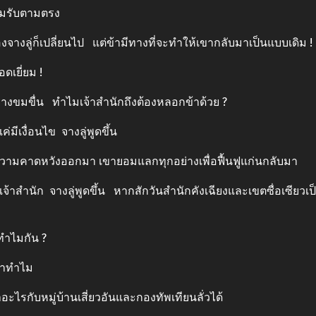
อมรับตามตรง
งจางลู่ก็เปลี่ยนไป แต่ข้ามีทางที่จะทำให้เขากลับมาเป็นแบบเดิม !
ดเยี่ยม !
งขมขื่น ทำไมเจ้าสำนักถึงต้องหลอกข้าด้วย ?
มีเงื่อนไข จางลู่พูดขึ้น
คาดหวังออกมา เขายอมแลกทุกอย่างเพื่อฟื้นฟูแก่นกลับมา
ำนัก จางลู่พูดขึ้น หากสักวันสำนักคังเฉียงและเขตซื่อเซียวเป็นศัต
ทำไมกัน ?
่าทำไม
กับหมู่บ้านเสี่ยวอันและกองทัพเทียนลั่วได้