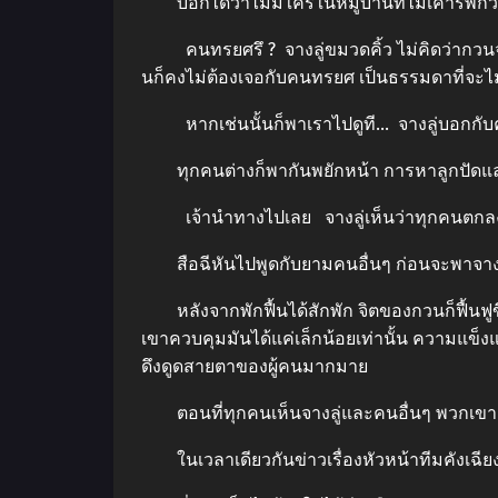
บอกได้ว่าไม่มีใครในหมู่บ้านที่ไม่เคารพกวน
คนทรยศรึ ? จางลู่ขมวดคิ้ว ไม่คิดว่ากวนจะเจ
นก็คงไม่ต้องเจอกับคนทรยศ เป็นธรรมดาที่จะไม่เกิด
หากเช่นนั้นก็พาเราไปดูที… จางลู่บอกกับคน
ทุกคนต่างก็พากันพยักหน้า การหาลูกปัดและตร
เจ้านำทางไปเลย จางลู่เห็นว่าทุกคนตกลงก
สือฉีหันไปพูดกับยามคนอื่นๆ ก่อนจะพาจางล
หลังจากพักฟื้นได้สักพัก จิตของกวนก็ฟื้นฟูขึ
เขาควบคุมมันได้แค่เล็กน้อยเท่านั้น ความแข
ดึงดูดสายตาของผู้คนมากมาย
ตอนที่ทุกคนเห็นจางลู่และคนอื่นๆ พวกเขาต่า
ในเวลาเดียวกันข่าวเรื่องหัวหน้าทีมคังเฉียงไ