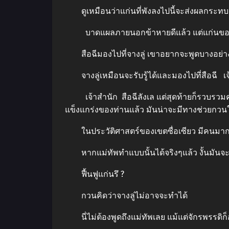
ดูเหมือนว่าแก่นที่พังลงไปนี้จะส่งผลกระทบ
บาดแผลภายนอกข้าหายดีแล้ว แต่แก่นของข้านั้
สือฉีมองไปที่จางลู่ เขาอยากจะพูดบางอย่างแ
จางลู่เหมือนจะรับรู้ได้และมองไปที่สือฉี เจ
เจ้าสำนัก สือฉีลังเล แต่สุดท้ายก็รวบรวมควา
แข็งแกร่งของท่านแล้ว มันน่าจะมีทางช่วยกวนให้
ในประวัติศาสตร์ของเขตซื่อเซียว มีคนมากมาย
หากแม่ทัพทำแบบนั้นได้จริงๆแล้ว งั้นมันจะไม
ฟื้นฟูแก่นรึ ?
กวนคิดว่าจางลู่ไม่อาจจะทำได้
นี่ไม่ต้องพูดถึงแม่ทัพเลย แม้แต่จักรพรรดิก็