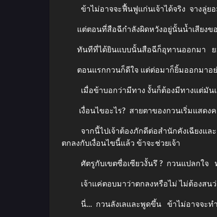
ข้าไม่อาจจะฟื้นฟูแก่นเจ้าได้จริง จางลู่ย
แต่ตอนที่สือฉีกำลังผิดหวังอยู่นั้นน้ำเสียงขอ
ทันทีที่ได้ยินแบบนั้นสือฉีก็อุทานออกมา ยอ
ตอนแรกกวนก็ดีใจ แต่ต่อมาก็ยิ้มออกมาอย่า
เมื่อข้าบอกว่ามีทาง งั้นก็ต้องมีทางแต่มันแค่
เงื่อนไขอะไร? สายตาของกวนเริ่มแสดงความ
จากนี้ไปเจ้าต้องภักดีต่อสำนักคังเฉียงและเจ้าส
ตกลงกับเงื่อนไขนี้แล้ว ข้าจะช่วยเจ้า
ศัตรูกับเขตซื่อเซียวงั้นรึ ? กวนแปลกใจ 
เจ้าแค่ตอบมาว่าตกลงหรือไม่ ไม่ต้องสนว
นี่… กวนลังเลและพูดขึ้น ข้าไม่อาจจะทำอะไร