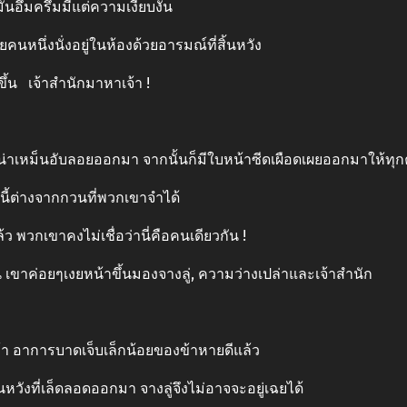
นอึมครึมมีแต่ความเงียบงัน
นหนึ่งนั่งอยู่ในห้องด้วยอารมณ์ที่สิ้นหวัง
้น เจ้าสำนักมาหาเจ้า !
าเหม็นอับลอยออกมา จากนั้นก็มีใบหน้าซีดเผือดเผยออกมาให้ทุก
ี้ต่างจากกวนที่พวกเขาจำได้
วกเขาคงไม่เชื่อว่านี่คือคนเดียวกัน !
าค่อยๆเงยหน้าขึ้นมองจางลู่, ความว่างเปล่าและเจ้าสำนัก
า อาการบาดเจ็บเล็กน้อยของข้าหายดีแล้ว
หวังที่เล็ดลอดออกมา จางลู่จึงไม่อาจจะอยู่เฉยได้