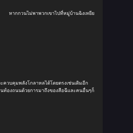
้วย… หากกวนไม่พาพวกเขาไปที่หมู่บ้านฉิงเหยีย
าจจะควบคุมพลังโกลาหลได้โดยตรงเช่นเดิมอีก
บนท้องถนนด้วยการมาถึงของสือฉีและคนอื่นๆก็