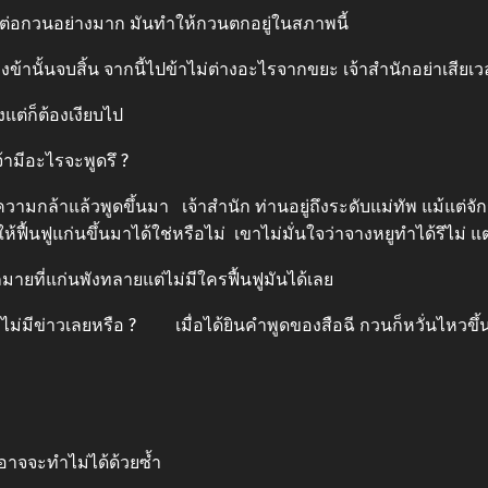
ต่อกวนอย่างมาก มันทำให้กวนตกอยู่ในสภาพนี้
นจบสิ้น จากนี้ไปข้าไม่ต่างอะไรจากขยะ เจ้าสำนักอย่าเสียเวล
ต่ก็ต้องเงียบไป
้ามีอะไรจะพูดรึ ?
มกล้าแล้วพูดขึ้นมา เจ้าสำนัก ท่านอยู่ถึงระดับแม่ทัพ แม้แต่จั
ฟื้นฟูแก่นขึ้นมาได้ใช่หรือไม่ เขาไม่มั่นใจว่าจางหยูทำได้รึไม่ แ
ที่แก่นพังทลายแต่ไม่มีใครฟื้นฟูมันได้เลย
่มีข่าวเลยหรือ ? เมื่อได้ยินคำพูดของสือฉี กวนก็หวั่นไหวขึ้น
อาจจะทำไม่ได้ด้วยซ้ำ