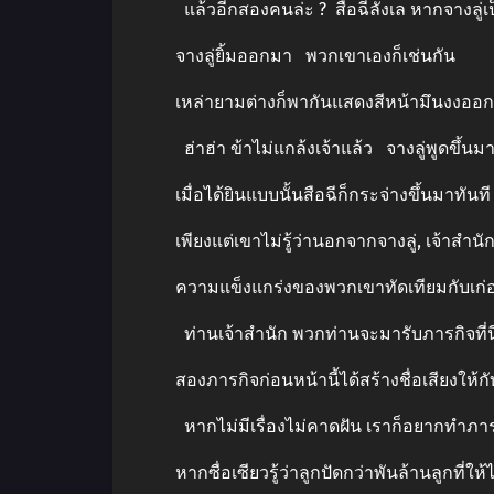
แล้วอีกสองคนล่ะ ? สือฉีลังเล หากจางลู่เป็น
จางลู่ยิ้มออกมา พวกเขาเองก็เช่นกัน
เหล่ายามต่างก็พากันแสดงสีหน้ามึนงงออ
ฮ่าฮ่า ข้าไม่แกล้งเจ้าแล้ว จางลู่พูดขึ้น
เมื่อได้ยินแบบนั้นสือฉีก็กระจ่างขึ้นมาทันที 
เพียงแต่เขาไม่รู้ว่านอกจากจางลู่, เจ้าสำนัก
ความแข็งแกร่งของพวกเขาทัดเทียมกับเก่อเ
ท่านเจ้าสำนัก พวกท่านจะมารับภารกิจที่นี่อ
สองภารกิจก่อนหน้านี้ได้สร้างชื่อเสียงให้กั
หากไม่มีเรื่องไม่คาดฝัน เราก็อยากทำภารกิจ
หากซื่อเซียวรู้ว่าลูกปัดกว่าพันล้านลูกที่ให้ไป