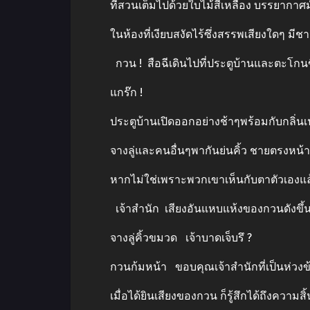
ที่สวนเต็มไปด้วยใบไม้สีเหลือง บรรยากาศมั
ในห้องที่เงียบสงัดไร้ซึ่งสรรพเสียงใดๆ มีชายค
กวน ! สือฉีเดินไปที่ประตูบ้านและตะโกนขึ
แกร๊ก !
ประตูบ้านเปิดออกอย่างช้าๆพร้อมกับกลิ่นเน่
จางลู่และคนอื่นๆพากันย่นคิ้ว ชายตรงหน้าน
หากไม่ใช่เพราะพวกเขาเห็นกับตาตัวเองแล้ว พ
เจ้าสำนัก เสียงอันแหบแห้งของกวนดังขึ้น เข
จางลู่คิ้วขมวด เจ้าบาดเจ็บรึ ?
กวนก้มหน้า ขอบคุณเจ้าสำนักที่เป็นห่วงข้
เมื่อได้ยินเสียงของกวน ก็รู้สึกได้ถึงความสิ้น