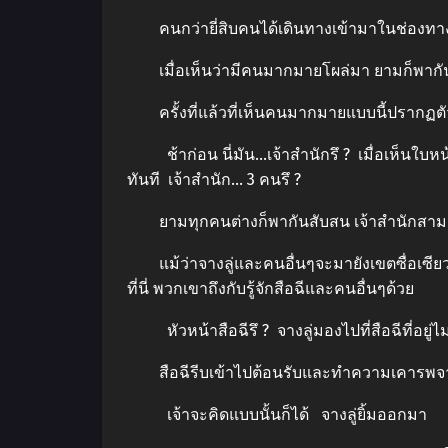
คนกว่ายี่สิบคนได้เดินทางเข้ามาในช่องทาง
เมื่อเห็นว่ามีคนมากมายโผล่มา ยามก็พาก
ครั้งที่แล้วที่เห็นคนมากมายแบบนี้ปรากฏตัวขึ้
ช้าก่อน นี่มัน…เจ้าสำนักรึ ? เมื่อเห็นใบหน้า
ทันที เจ้าสำนัก… 3 คนรึ ?
ยามทุกคนต่างก็พากันสับสน เจ้าสำนักสามคน
แม้ว่าจางลู่และคนอื่นๆจะมายังเขตซื่อเซียวเป
ที่นี่ พวกเขาถึงกับรู้จักสือฉีและคนอื่นๆด้วย
หัวหน้าสือฉีรึ ? จางลู่มองไปที่สือฉีที่อยู่ไ
สือฉีรีบเข้าไปต้อนรับและทำความเคารพจางลู่แ
เจ้าจะคิดแบบนั้นก็ได้ จางลู่ยิ้มออกมา