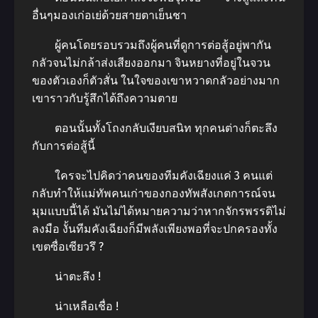
อื่นๆมองเก่อเย่ด้วยสายตาเย็นชา
ผู้คนโดยรอบรวมถึงผู้คนที่ดูการต่อสู้อยู่พากัน
กลัวจนไม่กล้าส่งเสียงออกมา จินหยางที่อยู่ในจวน
ของตัวเองก็ตัวสั่น ในใจของเขาหวาดกลัวอย่างมาก
เขาราวกับรู้สึกได้ถึงความตาย
ตอนนั้นทั้งโถงกลับเงียบสนิท ทุกคนต่างก็ตะลึง
กับการต่อสู้นี้
ใครจะไปคิดว่าคนของทีมคังเฉียงแค่ 3 คนแต่
กลับทำให้แม่ทัพคนเก่าของกองทัพสังเกตการณ์จน
มุมแบบนี้ได้ มันไม่ได้หมายความว่าหากจักรพรรดิไม่
ลงมือ งั้นทีมคังเฉียงก็มีพลังเพียงพอที่จะปกครองทั้ง
เขตซื่อเซียวรึ ?
น่าตะลึง !
น่าเหลือเชื่อ !