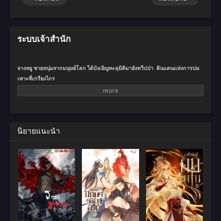
ระบบเจ้าสำนัก
จางหยู ชายหนุ่มจากมนุษย์โลก ได้บังเอิญทะลุมิติมายังทวีปป่า ดินแดนแห่งการบ่ม
เพาะที่เกรียงไกร
มิหนำซ้ำยังได้เป็นเจ้าสำนักที่ใกล้จะเจ๊งอยู่รอมร่อ
ทั้งสำนักมีเพียงสุนัขหนึ่งตัว ดังนั้นเขาต้องพึ่งวิธีหลอกลวงเพื่อรับสมัครลูกศิษย์
นิยายแนะนำ
หลังจากลำบากลำบนกับการรับสมัครลูกศิษย์คนแรก จางหยูก็ได้รับความสามารถ
มองทะลุจาก “ระบบเจ้าสำนัก”
เมื่อเปิดใช้ความสามารถมองทะลุ จางหยูก็สามารถมองเห็นคุณสมบัติของคนอื่น
ได้ ไม่ว่าจะเป็นเพศ อายุ พรสวรรค์ หรือแม้แต่การบ่มเพาะ
ด้วยความสามารถนี้ จางหยูจึงมองเห็นข้อผิดพลาดในทักษะและเคล็ดวิชาต่างๆ
ทำให้เขาสามารถแก้ไขทักษะและเคล็ดวิชาเหล่านั้นให้สมบูรณ์แบบได้