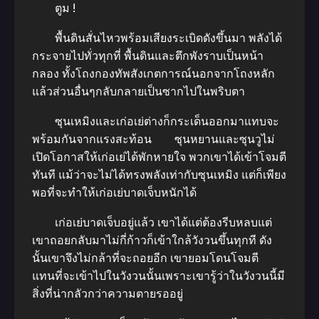
ตูม !
พื้นดินสั่นไหวพร้อมเสียงระเบิดดังขึ้นมา พลังได้
กระจายไปทั่วทุกที่ พื้นดินและตึกพังราบเป็นหน้า
กลอง ทั้งโถงกองทัพสังเกตการณ์นอกจากโถงหลัก
แล้วส่วนอื่นๆกลับกลายเป็นซากไปในพริบตา
ซุนเหมิงและเก่อเย่ต่างก็กระเด็นออกมาแทบจะ
พร้อมกันจากแรงสะท้อน ซุนหยานและซุนวูไม่
เปิดโอกาสให้เก่อเย่ได้พักหายใจ พวกเขาได้เข้าโจมตี
ทันที แม้ว่าจะไม่ได้ทรงพลังเท่ากับซุนเหมิง แต่ก็เพียง
พอที่จะทำให้เก่อเย่บาดเจ็บหนักได้
เก่อเย่บาดเจ็บอยู่แล้ว เขาได้แต่ต้องรีบหลบแต่
เขาถอยกลับมาไม่กี่ก้าวก็เข้าใกล้วังวนขึ้นทุกที ดัง
นั้นเขาจึงไม่กล้าที่จะถอยอีก เขายอมโดนโจมตี
แทนที่จะเข้าไปในวังวนนั้นเพราะเขารู้ว่าในวังวนนี้มี
สิ่งที่น่ากลัวกว่าความตายรออยู่