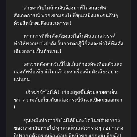
สายตานับไม่ถ้วนจับจ้องมาที่โถงกองทัพ
สังเกตการณ์ พวกเขามองไปที่ซุนเหมิงและคนอื่นๆ
ด้วยสีหน้าตะลึงและเคารพ !
หากการที่ทีมคังเฉียงลงมือในดินแดนสวรรค์
ทำให้พวกเขาโด่งดัง งั้นการต่อสู้นี้ก็คงจะทำให้ทีมคัง
เฉียงกลายเป็นตำนาน !
เดาว่าหลังจากวันนี้ไปแม้แต่กองทัพเทียนลั่วและ
กองทัพซื่อเซียวก็ไม่กล้าจะหาเรื่องทีมคังเฉียงอย่าง
แน่นอน
เจ้าฆ่าข้าไม่ได้ ! เก่อเย่พูดขึ้นด้วยสายตาเย็น
ชา ความลับเกี่ยวกับกล่องกระบี่นั้นจะเปิดเผยออกมา
!
ซุนเหมิงทำราวกับไม่ได้ยินอะไร ในพริบตาร่าง
ของนางกลับหายไป ทุกคนเห็นแค่เงารางๆ ต่อมานาง
ก็ปรากฏตัวตรงหน้าเก่อเย่ สีหน้าของเก่อเย่เปลี่ยนไป