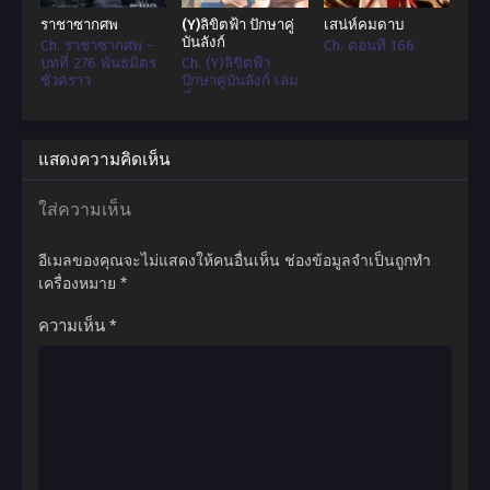
ด้วยความสามารถมองทะลุ จางหยูจึงมองเห็นข้อบกพร่องของทักษะและเคล็ดวิชา
ราชาซากศพ
(Y)ลิขิตฟ้า ปักษาคู่
เสน่ห์คมดาบ
ที่ศัตรูฝึกฝน รวมไปถึงจุดอ่อนของศัตรู
บันลังก์
Ch. ราชาซากศพ -
Ch. ตอนที่ 166
บทที่ 276 พันธมิตร
Ch. (Y)ลิขิตฟ้า
ตั้งแต่นั้นเป็นต้นมา โชคชะตาของจางหยูก็มาถึงจุดเปลี่ยน…
ชั่วคราว
ปักษาคู่บันลังก์ เล่ม
ที่1-5
แสดงความคิดเห็น
ใส่ความเห็น
อีเมลของคุณจะไม่แสดงให้คนอื่นเห็น
ช่องข้อมูลจำเป็นถูกทำ
เครื่องหมาย
*
ความเห็น
*