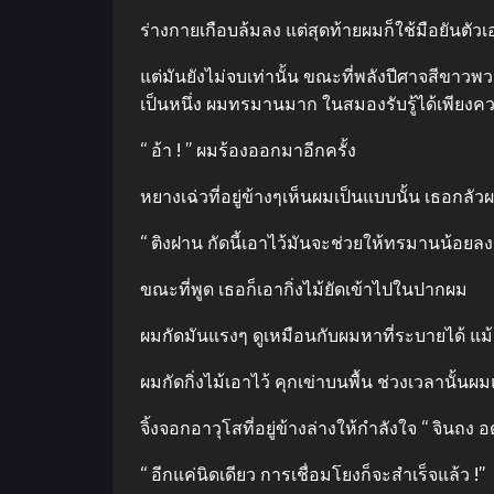
ร่างกายเกือบล้มลง แต่สุดท้ายผมก็ใช้มือยันตัวเ
แต่มันยังไม่จบเท่านั้น ขณะที่พลังปีศาจสีขาวพว
เป็นหนึ่ง ผมทรมานมาก ในสมองรับรู้ได้เพียงค
“ อ้า ! ” ผมร้องออกมาอีกครั้ง
หยางเฉ่วที่อยู่ข้างๆเห็นผมเป็นแบบนั้น เธอกลัวผม
“ ติงฝาน กัดนี้เอาไว้มันจะช่วยให้ทรมานน้อยลง 
ขณะที่พูด เธอก็เอากิ่งไม้ยัดเข้าไปในปากผม
ผมกัดมันแรงๆ ดูเหมือนกับผมหาที่ระบายได้ แม้จ
ผมกัดกิ่งไม้เอาไว้ คุกเข่าบนพื้น ช่วงเวลานั
จิ้งจอกอาวุโสที่อยู่ข้างล่างให้กําลังใจ “ จินถง 
“ อีกแค่นิดเดียว การเชื่อมโยงก็จะสําเร็จแล้ว !”