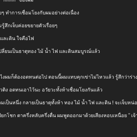
ๆ ทําการเชื่อมโยงกับผมอย่างต่อเนื่อง
ู้สึกเจ็บค่อยขยายตัวเรื่อยๆ
ฟ และดิน ใจคือไฟ
ปลี่ยนเป็นธาตุทอง ไม้ น้ำ ไฟ และดินสมบูรณ์แล้ว
ังไงผมก็ต้องอดทนต่อไป ตอนนี้ผมแทบคุกเข่าไม่ไหวแล้ว รู้สึกว่าร่
่ยวติง อดทนเอาไว้นะ อวัยวะทั้งห้าเชื่อมโยงกันแล้ว
รวมเป็นหนึ่ง กลายเป็นธาตุทั้งห้า ทอง ไม้ น้ำ ไฟ และดิน ! จะเจ็บห
โชก ตาครึ่งหลับครึ่งตื่น ผมพูดออกมาด้วยเสียงหอบเหนื่อย “ เจ้า เจ