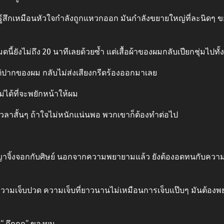
ู้สึกเหมือนหัวใจกําลังถูกแหวกออก มันกําลังขยายใหญ่ที่ละนิดๆ ข
มดนี้ยังไม่ถึง 20 นาทีเลยด้วยซ้ำ แต่เสื้อผ้าของผมกลับเปียกชุ่มไปทั้
 แต่ปากของผม กลับไม่ส่งเสียงกรีดร้องออกมาเลย
ม่ได้ที่จะพยักหน้าให้ผม
นเวลาสั้นๆ ถ้าใจไม่หนักแน่นพอ พวกเขาก็ต้องทําต่อไป
ิ้งจอกกับศิษย์ นอกจากความพยายามแล้ว ยังต้องอดทนกับความเจ็บป
วามเจ็บปวด ความเจ็บที่ยาวนานไม่เหมือนการเจ็บแป๊บๆ มันต้องพยา
น “ กึกกก” ของผม