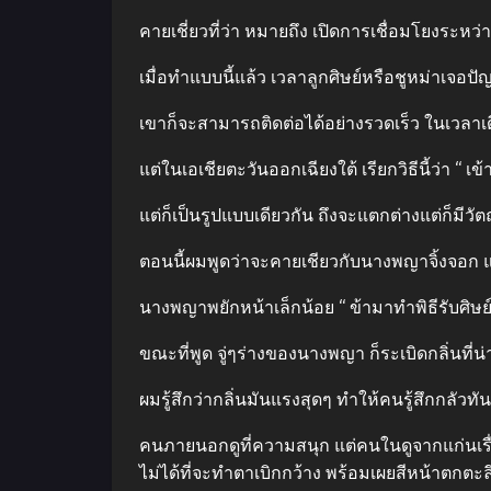
คายเชี่ยวที่ว่า หมายถึง เปิดการเชื่อมโยงระ
เมื่อทําแบบนี้แล้ว เวลาลูกศิษย์หรือชูหม่าเจอ
เขาก็จะสามารถติดต่อได้อย่างรวดเร็ว ในเวลาเดี
แต่ในเอเชียตะวันออกเฉียงใต้ เรียกวิธีนี้ว่า “ เข
แต่ก็เป็นรูปแบบเดียวกัน ถึงจะแตกต่างแต่ก็มีวัตถ
ตอนนี้ผมพูดว่าจะคายเชียวกับนางพญาจิ้งจอก 
นางพญาพยักหน้าเล็กน้อย “ ข้ามาทําพิธีรับศิษย์ด
ขณะที่พูด จู่ๆร่างของนางพญา ก็ระเบิดกลิ่นที่
ผมรู้สึกว่ากลิ่นมันแรงสุดๆ ทําให้คนรู้สึกกลัวท
คนภายนอกดูที่ความสนุก แต่คนในดูจากแก่นเรื
ไม่ได้ที่จะทําตาเบิกกว้าง พร้อมเผยสีหน้าตกต