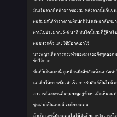
มันเริ่มจากที่หน้าผากของผม หลังจากนั้นก็แขนข
ผมสัมผัสได้ว่าร่างกายผิดปกติไป แต่ผมกลับพยาย
ผ่านไปประมาณ 5-6 นาที ทันใดนั้นผมก็รู้สึกเจ็บท
ผมขมวดคิ้ว และใช้มือกดเอาไว้
นางพญาเห็นการกระทําของผม เธอจึงพูดออกมาอี
ข้าได้ยาก !
ที่แท้ก็เป็นแบบนี้ ดูเหมือนยิ่งมีพลังแข็งแกร่งเท่า
แต่เพื่อให้คายเชี่ยวสําเร็จ การรับศิษย์เป็นไป
อาจารย์และคนอื่นๆมองดูอยู่ข้างๆ เมื่อเห็นผมท
ชูหม่าก็เป็นแบบนี้ จะต้องอดทน
ถ้าเรื่องแค่นี้ยังอดทนไม่ได้ งั้นก็อย่าหวังว่าจะไ