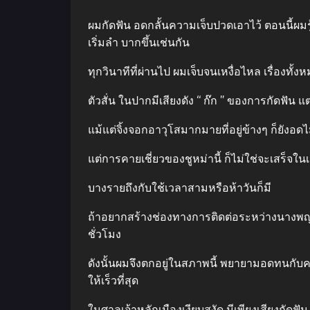
ผมกัดฟัน อดกลั้นความเจ็บปวดเอาไว้ ตอนนี้ผมร
เริ่มลํา บากขึ้นเช่นกัน
ทุกวินาทีที่ผ่านไป ผมเจ็บจนเหงื่อไหล เรื่องทั้งห
ตัวสั่น ในปากมีเสียงดัง “ ก๊ก ” ของการกัดฟัน
แม้แต่จิ้งจอกอาวุโสมากมายที่อยู่ข้างๆ ก็ยังอดไ
แต่การคายเชี่ยวของชูหม่านี้ ก็ไม่ใช่จะเสร็จใ
บางรายถึงกับใช้เวลาสามหรือห้าวันก็มี
ถ้าอยากสร้างช่องทางการติดต่อระหว่างนางพญาจ
ชั่วโมง
ดังนั้นผมจึงตกอยู่ในสภาพนี้ พยายามอดทนกับค
ให้เร็วที่สุด
ในศาลเจ้าหลักเมืองเงียบสงัด มีเพียงเสียงกัดฟั