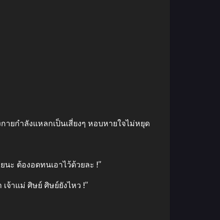
างกายกําลังแหลกเป็นเสี่ยงๆ หอบหายใจไม่หยุด
น่อยนะ ต้องอดทนเอาไว้ด้วยละ !”
้าแม่ ศิษย์ ศิษย์ยังไหว !”