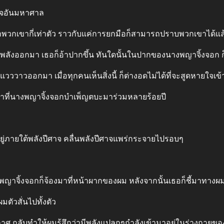
าจอันมหาศาล
กกว่าพวกเขากี่เท่าตัว ราวกับแค่การยกมือก็สามารถปราบพวกเขาได้
รงพลังออกมา เธอก็อ้าปากขึ้น ทันใดนั้นในปากของนางพญาจิ้งจอก
แวววาวออกมา เมื่อทุกคนเห็นสิ่งนี้ ก็ต่างอดไม่ได้ที่จะสูดหายใจเข้
วลาที่นางพญาจิ้งจอกบําเพ็ญตบะมาร่วมหลายร้อยปี
อยู่ภายใต้พลังปีศาจ คลื่นพลังปีศาจแพร่กระจายไปรอบๆ
งพญาจิ้งจอกก็จ้องมาที่หน้าผากของผม หลังจากนั้นเธอก็ชี้มาทางผม
มตัวสั่นไปทั้งตัว
ากาศ กลับทําให้ผมรู้สึกว่ามีพลังแปลกๆกําลังเข้ามาอยู่ในร่างกายข