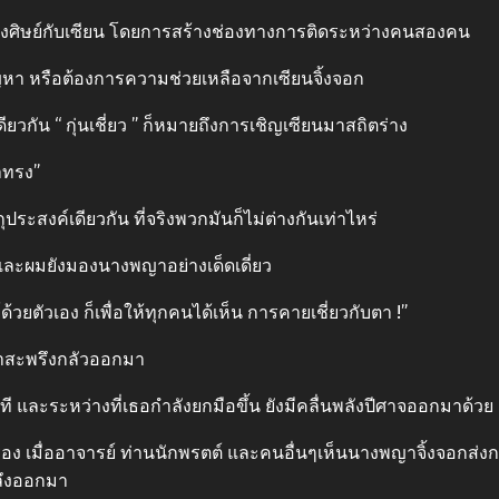
หว่างศิษย์กับเซียน โดยการสร้างช่องทางการติดระหว่างคนสองคน
ปัญหา หรือต้องการความช่วยเหลือจากเซียนจิ้งจอก
ยวกัน “ กุ่นเชี่ยว ” ก็หมายถึงการเชิญเซียนมาสถิตร่าง
้าทรง”
ุประสงค์เดียวกัน ที่จริงพวกมันก็ไม่ต่างกันเท่าไหร่
และผมยังมองนางพญาอย่างเด็ดเดี่ยว
้วยตัวเอง ก็เพื่อให้ทุกคนได้เห็น การคายเชี่ยวกับตา !”
น่าสะพรึงกลัวออกมา
ันที และระหว่างที่เธอกําลังยกมือขึ้น ยังมีคลื่นพลังปีศาจออกมาด้วย
่อง เมื่ออาจารย์ ท่านนักพรตต์ และคนอื่นๆเห็นนางพญาจิ้งจอกส
ะลึงออกมา