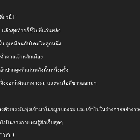
ยวนี้ !”
ล้วสุดท้ายก็ชี้ไปที่แก่นพลัง
้น ดูเหมือนกับโคมไฟลูกหนึ่ง
ทั่วศาลเจ้าหลักเมือง
ปากดูดที่แก่นพลังนั้นหนึ่งครั้ง
ญาจิ้งจอกก็หันมาทางผม และพ่นไอสีขาวออกมา
องตัวเอง มันพุ่งเข้ามาในจมูกของผม และเข้าไปในร่างกายอย่างรวด
้าไปในร่างกาย ผมรู้สึกเจ็บสุดๆ
 โอ๊ย !