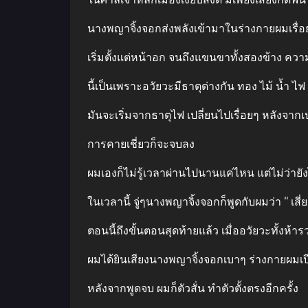
นางพญาจิ้งจอกส่งพลังเข้ามาในร่างกายผมเรื่อย
เริ่มตั้งแต่หน้าอก จนถึงแขนขาทั้งสองข้าง ความร
นี้เป็นเพราะอวัยวะมีธาตุต่างกัน ทอง ไม้ น้ำ ไ
มันจะเริ่มจากธาตุไฟ เปลี่ยนไปเรื่อยๆ หลังจากเ
การคายเชี่ยวก็จะจบลง
ผมเองก็ไม่รู้เวลาผ่านไปนานแค่ไหน แต่ไม่ว่าย
ในเวลานี้ จู่ๆนางพญาจิ้งจอกก็พูดกับผมว่า “ เสี
ตอนนี้ถึงขั้นตอนสุดท้ายแล้ว เมื่ออวัยวะทั้งห้า
ผมได้ยินเสียงนางพญาจิ้งจอกเบาๆ ร่างกายผมเปียก
หลังจากพูดจบ ผมก็ตัวสั่น ทําตัวตั้งตรงอีกครั้ง