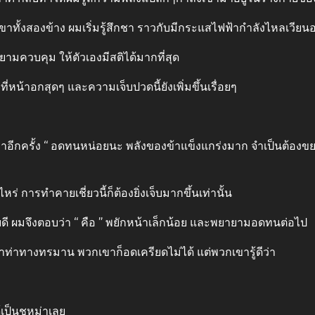
าทั้งสองข้าง ผมเริ่มรู้สึกชา ราวกับมีกระแสไฟฟ้ากําลังไหลเวียนอ
ามควบคุม ให้ตัวเองมีสติได้มากที่สุด
ี่หน้าอกสุดๆ และความเจ็บปวดนี้ยังเพิ่มขึ้นเรื่อยๆ
กครั้ง “ อดทนหน่อยนะ พลังของข้าแข็งแกร่งมาก จําเป็นต้องขยาย
ไหร่ การทําคายเชี่ยวนี้ก็ต้องยิ่งเจ็บมากขึ้นเท่านั้น
ด้วยดี ผมจึงตอบว่า “ คือ ” พยักหน้าเล็กน้อย และพยายามอดทนต่อไป
ําท่าทางทรมาน พวกเขาก็อดเครียดไม่ได้ แต่พวกเขารู้ดีว่า
ด้เป็นชูหม่าเลย