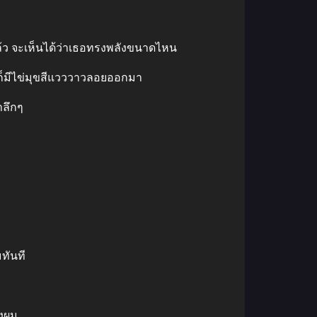
แล้ว จะเห็นได้ว่าเธอทรงพลังขนาดไหน
 ก็มีไข่มุขสีแวววาวลอยออกมา
าลึกๆ
ทันที
องผม