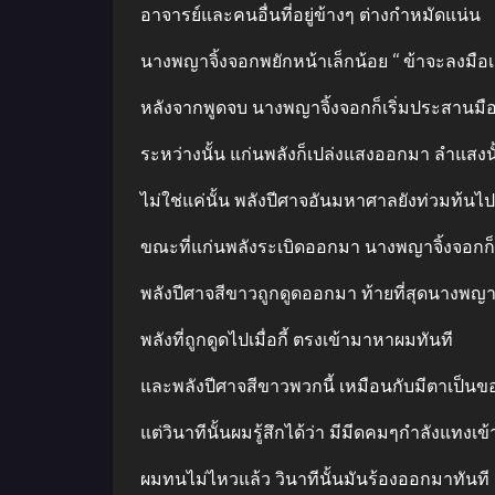
อาจารย์และคนอื่นที่อยู่ข้างๆ ต่างกําหมัดแน่น
นางพญาจิ้งจอกพยักหน้าเล็กน้อย “ ข้าจะลงมือเดี๋
หลังจากพูดจบ นางพญาจิ้งจอกก็เริ่มประสานมือ แ
ระหว่างนั้น แก่นพลังก็เปล่งแสงออกมา ลําแสงนั
ไม่ใช่แค่นั้น พลังปีศาจอันมหาศาลยังท่วมท้นไป
ขณะที่แก่นพลังระเบิดออกมา นางพญาจิ้งจอกก็อ้า
พลังปีศาจสีขาวถูกดูดออกมา ท้ายที่สุดนางพ
พลังที่ถูกดูดไปเมื่อกี้ ตรงเข้ามาหาผมทันที
และพลังปีศาจสีขาวพวกนี้ เหมือนกับมีตาเป็นข
แต่วินาทีนั้นผมรู้สึกได้ว่า มีมีดคมๆกําลังแทงเข
ผมทนไม่ไหวแล้ว วินาทีนั้นมันร้องออกมาทันที “