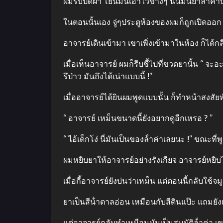
ผมรีบปิดฝา โยนมันเอาไว้ข้างๆ นั้นมันยาล้ําค่
ในตอนนั้นเอง จู่ๆประตูห้องของผมก็ถูกเปิดออก
อาจารย์เดินเข้ามา เขาเพิ่งเข้ามาในห้อง ก็ได้กลิ่
เมื่อเห็นอาจารย์ ผมก็รีบชี้ไปที่ขวดยานั้น “ จะ
รึป่าว มันถึงได้เน่าแบบนี้ !”
เมื่ออาจารย์ได้ยินผมพูดแบบนั้น ก็ทําหน้าสงสัยท
“ อาจารย์ เหม็นขนาดนี้ยังอยากดูอีกเหรอ ? ”
“ ไอ้เด็กโง่ นี่มันเป็นของล้ําค่าเลยนะ !” ขณะที
ผมหยิบยาให้อาจารย์อย่างรังเกียจ อาจารย์หยิบไ
เมื่อกี้อาจารย์ยังบ่นว่าเหม็น แต่ตอนนี้กลับใช้
ยาเป็นสีน้ําตาลอ่อน เหมือนกับสีดินแป๊ะ แถมย
แต่อาจารย์กลับทําเหมือนมันเป็นสมบัติล้ําค่า เขา