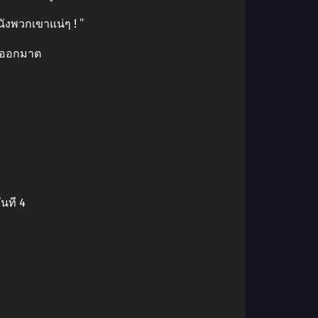
หนังพวกเขาแน่ๆ ! ”
ูดออกมาต
นที 4