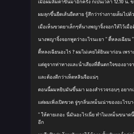
เมื่อผมลืมตาขึ้นมาอีกครั้ง ก็เป็นเวลา 12.10 น. 
ผมลุกขึ้นยืดเส้นยืดสาย รู้สึกว่าร่างกายเต็มไปด้
เมื่อเห็นขวดยาเล็กๆที่นางพญาจิ้งจอกให้ไว้เมื่อค
นางพญาจิ้งจอกพูดว่าอะไรนะยา “ ตี้หลงเฉียน ”
ตี้หลงเฉียนอะไร ? ผมไม่เคยได้ยินมาก่อน เพราะเม
แต่ดูจากท่าทางและน้ําเสียงที่ตื่นตกใจของอาจารย์
และต้องดีกว่าเห็ดหลินจือแน่ๆ
ตอนนี้ผมหยิบมันขึ้นมา มองสํารวจรอบๆ อยากเปิ
แต่ผมเพิ่งเปิดขวด จู่ๆกลิ่นเหม็นเน่าของอะไร
“ ให้ตายเถอะ นี่มันอะไรเนี่ย ทําไมเหม็นขนาดนี้
อีก