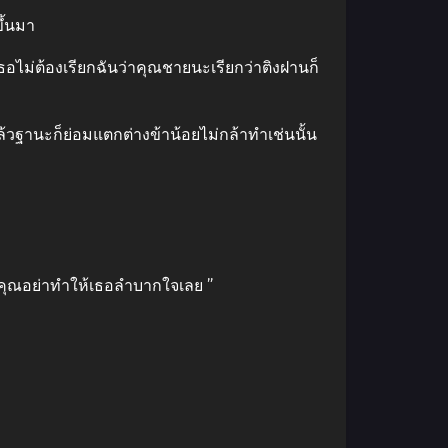
ึ้นมา
 เธอไม่ต้องเรียกฉันว่าคุณชายนะเรียกว่าติงฝานก็
้วฐานะก็ย่อมแตกต่างข้าน้อยไม่กล้าทําเช่นนั้น
คุณอย่าทําให้เธอลําบากใจเลย ”