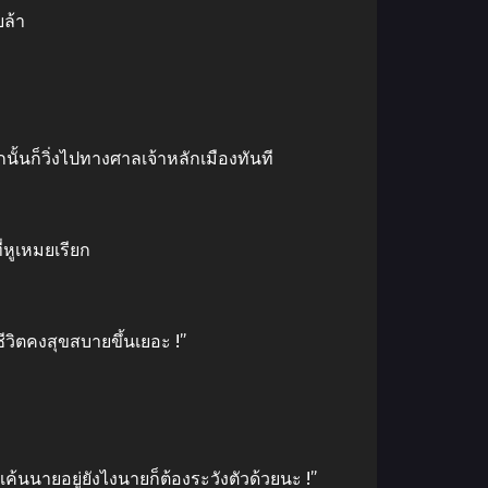
ยล้า
ั้นก็วิ่งไปทางศาลเจ้าหลักเมืองทันที
่หูเหมยเรียก
วิตคงสุขสบายขึ้นเยอะ !”
แค้นนายอยู่ยังไงนายก็ต้องระวังตัวด้วยนะ !”