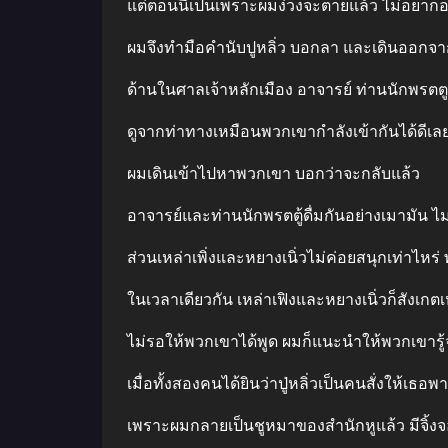
แต่ตอนนี้เป็นเพราะผมง่วงจะตายแล้ว ไม่อยา
ผมจึงทํามือคํานับปูหลิ่ว บอกลา และเดินออกจา
ด้านในศาลเจ้าหลักเมือง อาจารย์ ท่านนักพรตตูแ
ดูจากท่าทางเหมือนพวกเขากําลังเข้ากันได้ดีเลย
ผมเดินเข้าไปหาพวกเขา บอกว่าจะกลับแล้ว
อาจารย์และท่านนักพรตตู้ดื่มกันอย่างเมามัน ไม่
ส่วนเหล่าเพิ่งและหยางเนิ่วไม่ค่อยสนุกเท่าไห
ในเวลาเดียวกัน เหล่าเฟิงและหยางเนิ่วก็สังเกตเห
ไม่รอให้พวกเขาได้พูด ผมก็แนะนําให้พวกเขารู้จ
เมื่อทั้งสองคนได้ยินว่าปู่หลิ่วเป็นคนสั่งให้เ
เพราะผมกลายเป็นชูหมาของสํานักหูแล้ว มีจิ้งจ