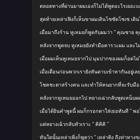
ตลอดทางที่ผ่านมาผมเองก็ไม่ได้พูดอะไรเยอะแย
สุดท้ายเหล่าเฟิงก็เห็นขาผมเดินโซซัดโซเซ เด
เมื่อมาถึงร้าน หูเหมยก็พูดกับผมว่า “ คุณชาย 
หลังจากพูดจบ หูเหมยยังทํามือคารวะผม และไม่ร
เมื่อผมเห็นหูเหมยจากไป มุมปากของผมก็อดไม่ได้
เมื่อเดือนก่อนพวกเรายังหันดาบเข้าหากันอยู่เลย
โชคชะตาสร้างคน และทําให้คนยากที่จะรับมือ
หลังจากหูเหมยออกไป หยางเฉ่วกลับพูดเหน็บผม 
เมื่อได้ยินคําพูดนี้ ผมก็กรอกตาใส่เธอทันที “ พ
แต่หยางเฉ้วกลับหัวเราะ “ คิคิคิ ”
ทันใดนั้นเหล่าเพิ่งก็พูดว่า “ เหล่าติง ถึงท่า