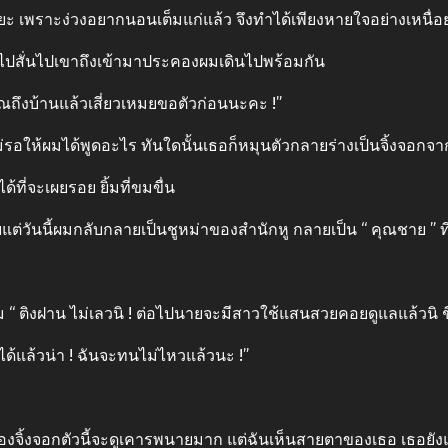
ะ เพราะง่วงอยากนอนเต็มแก่แล้ว จึงทําได้เพียงหายใจอย่างเหนื่อ
ินไปสั่นไปเขาถึงเข้ามาประคองผมเดินไปพร้อมกัน
คุณถึงบ้านแล้วเสี่ยวเหมยขอตัวก่อนนะคะ !”
อให้ผมได้พูดอะไร ทันใดนั้นเธอก็หมุนตัวกลายร่างเป็นจิ้งจอกจากน
ที่จะเผยรอย ยิ้มที่ขมขื่น
แต่วันนี้ผมกลับกลายเป็นชูหม่าของสํานักหู กลายเป็น “ คุณชาย ” ที
“ ติงฝาน ไม่เลวนิ ! ต่อไปนายจะมีสาวใช้แสนสวยคอยดูแลแล้วนิ ชี
อได้แล้วน่า ! ฉันจะทนไม่ไหวแล้วนะ !”
ทางของจิ้งจอกตัวนี้จะดูเคารพนายมาก แต่ฉันเห็นสายตาของเธอ เธอยัง