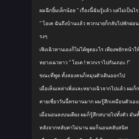
ผมฉีกยิ้มเล็กน้อย “ เรื่องนี้ฉันรู้แล้ว แต่ไม่เป
“ โอเค ฉันถึงบ้านแล้ว พวกนายก็กลับไปพักผ่อน
รงๆ
เฟิงเฉิวหานเองก็ไม่ได้พูดอะไร เพียงพยักหน้าให
หยางเฉวหาว “ โอเค ! พวกเราไปกันเถอะ !”
ขณะที่พูด ทั้งสองคนก็หมุนตัวเดินออกไป
เมื่อเห็นเหล่าเพิ่งและหยางเฉิวจากไปแล้ว ผมก็
คายเชี่ยววันนี้ทรมานมาก ผมรู้สึกเหมือนตัวเอ
เมื่อนอนลงบนเตียง ผมก็รู้สึกสบายไปทั้งตัว มั
หลังจากหลับตาไม่นาน ผมก็นอนหลับสนิท