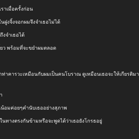
เราเมื่อครั้งก่อน
นฝูงจิ้งจอกผมจึงจําเธอไม่ได้
ึงจําเธอได้
ี้ยว พร้อมที่จะขยําผมตลอด
ด ทําท่าคารวะเหมือนกับผมเป็นคนโบราณ ดูเหมือนเธอจะให้เกียรติม
มา
นน้อมค่อยๆคํานับเธออย่างสุภาพ
ในทางตรงกันข้ามหรือจะพูดได้ว่าเธอยังโกรธอยู่