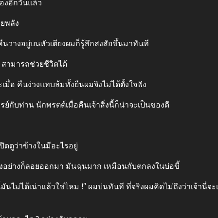
ของอีกวันแล้ว
วยพลัง
ืนวางอยู่บนหัวเตียงผมก็รู้สึกสงสัยขึ้นมาทันที
 สามารถช่วยชีวิตได้
ื่อ คืนง่วงแทบล้มทั้งยืนผมจึงไม่ได้ตั้งใจฟัง
กับท่าน นักพรตต์เมื่อคืนเจ้าสิ่งนี้ก็น่าจะเป็นของดี
ดดูว่าข้างในมีอะไรอยู่
บางอย่างก็ลอยออกมา มันฉุนมาก เหมือนกับตกลงในบ่อขี้
มันไม่ได้เน่าแล้วใช่ไหม !” ผมบ่นทันที ที่จริงผมคิดไม่ถึงว่าเจ้านี