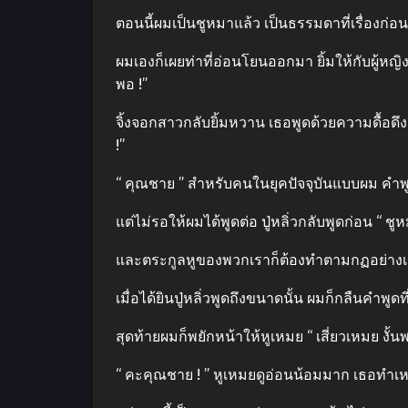
ตอนนี้ผมเป็นชูหมาแล้ว เป็นธรรมดาที่เรื่องก
ผมเองก็เผยท่าที่อ่อนโยนออกมา ยิ้มให้กับผู้หญิ
พอ !”
จิ้งจอกสาวกลับยิ้มหวาน เธอพูดด้วยความดื้อดึง
!”
“ คุณชาย ” สําหรับคนในยุคปัจจุบันแบบผม คําพู
แต่ไม่รอให้ผมได้พูดต่อ ปู่หลิ่วกลับพูดก่อน “ 
และตระกูลหูของพวกเราก็ต้องทําตามกฏอย่างเคร่
เมื่อได้ยินปู่หลิ่วพูดถึงขนาดนั้น ผมก็กลืนคําพู
สุดท้ายผมก็พยักหน้าให้หูเหมย “ เสี่ยวเหมย งั้
“ คะคุณชาย ! ” หูเหมยดูอ่อนน้อมมาก เธอทําเห