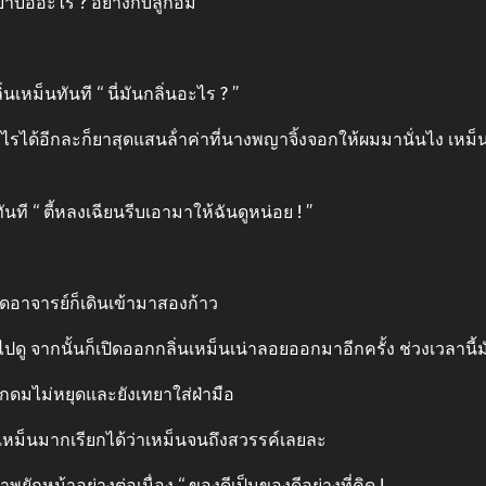
าบ้าบออะไร ? อย่างกับลูกอม
นเหม็นทันที “ นี่มันกลิ่นอะไร ? ”
อะไรได้อีกละก็ยาสุดแสนล้ําค่าที่นางพญาจิ้งจอกให้ผมมานั่นไง เหม็นอย
ันที “ ตี้หลงเฉียนรีบเอามาให้ฉันดูหน่อย ! ”
่พูดอาจารย์ก็เดินเข้ามาสองก้าว
ปดู จากนั้นก็เปิดออกกลิ่นเหม็นเน่าลอยออกมาอีกครั้ง ช่วงเวลานี้
จมูกดมไม่หยุดและยังเทยาใส่ฝ่ามือ
ังเหม็นมากเรียกได้ว่าเหม็นจนถึงสวรรค์เลยละ
พยักหน้าอย่างต่อเนื่อง “ ของดีเป็นของดีอย่างที่คิด !