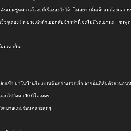
็นไร ฉันเป็นชูหม่า แล้วจะมีเรื่องอะไรได้ ! ไม่อยากนั้นเจ้าแม่ต้องถลก
เร็วๆเถอะ ! ห ยางเฉ่วถ้าเธอกลับช้ากว่านี้ จะไม่มีรถเอานะ ” ผมพ
้ผมเท่านั้น
กลับเข้า มาในบ้านรีบแปรงฟันอย่างรวดเร็ว จากนั้นก็ล้มตัวลงนอนทั
งออกไปวิ่งมา 10 กิโลเมตร
นทั้งสบายและผ่อนคลายสุดๆ