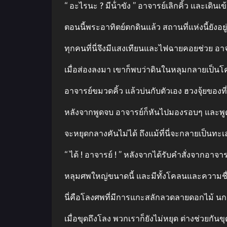
“ อะไรนะ ? มีน้ําขัง ” อาจารย์เลิกคิ้ว และเดินเ
ตอนนี้พระอาทิตย์ตกดินแล้ว สถานที่แห่งนี้ยังอย
ทุกคนที่นี่จึงมีแสงเทียนและไฟฉายคอยช่วย อ
เมื่อส่องลงมา เขาก็พบว่าดินในหลุมกลายเป็นโคลน
อาจารย์ขมวดคิ้ว แล้วบ่นกับตัวเอง ฮวงจุ้ยของที่นี่
หลังจากพูดจบ อาจารย์ก็หันไปมองรอบๆ และพูด
จะหยุดกลางคันไม่ได้ ถึงแม้ที่นี่จะกลายเป็นทะเล
“ ได้ ! อาจารย์ ! ” หลังจากได้รับคําสั่งจากอาจ
หลุมศพใหญ่ขนาดนี้ และมีทั้งโคลนและความชื่น
นี่คือโลงศพที่มีการแกะสลักลวดลายดอกไม้ นก 
เมื่อขุดถึงโลง พวกเราก็ยังไม่หยุด ต่างช่วยกั