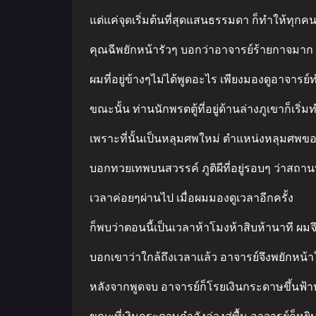
แต่แค่จุดเริ่มต้นที่สุดแสนธรรมดา ก็ทําให้ทุก
คุณฉีพยักหน้ารัวๆ บอกว่าอาจารย์ร้ายกาจมาก
ผมที่อยู่ข้างๆไม่ได้พูดอะไร เพียงมองดูอาจารย์ทํา
ขณะนั้น ท่านนักพรตตู้ที่อยู่ด้านล่างภูเขาก็เริ่มทํ
เพราะที่นั้นเป็นหลุมศพใหม่ ตําแหน่งหลุมศพของ
บอกทวยเทพบนสวรรค์ ภูติผีที่อยู่รอบๆ ว่าสถานท
เวลาค่อยๆผ่านไป เมื่อผมมองดูเวลาอีกครั้ง
ก็พบว่าตอนนี้เป็นเวลาห้าโมงห้าสิบห้านาที ผมจ
บอกเขาว่าใกล้ถึงเวลาแล้ว อาจารย์จึงพยักหน้า
หลังจากพูดจบ อาจารย์ก็โรยเงินกระดาษขึ้นฟ้าห