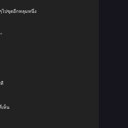
ๆไปขุดอีกหลุมหนึ่ง
”
ที
่เห็น