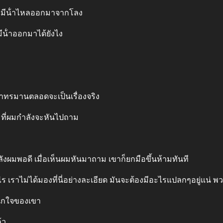
 มีน้ําไหลออกมาจากโลง
ีน้ําออกมาได้ยังไง
กว่าทรมานตลอดจะเป็นเรื่องจริง
ะที่ผมกําลังจะหันไปถาม
หลังผมพอดี เมื่อเห็นผมหันมาถาม เขาก็ยกมือขึ้นห้ามทันที
ไร เราไม่ได้มองที่นี่อย่างละเอียด มันจะต้องมีอะไรแปลกๆอยู่แน่ พ
นักใจของเขา
้ว