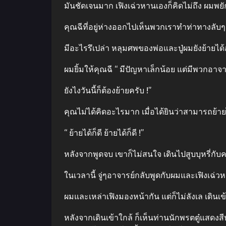
มันชัดเจนมาก เฟิงเฉ่วหานเองก็คิดไม่ถึง ผมพยั
คุณฉีที่อยู่ห่างออกไปเห็นพวกเราทําท่าทางลับๆล
มีอะไรรึเปล่า หลุมศพของพ่อและปู่ผมยังย้ายได้อย
ผมยิ้มให้คุณฉี “ มีปัญหาเล็กน้อย แต่มีพวกอาจ
ยังไงวันนี้ก็ต้องย้ายครับ !”
คุณไม่ได้คิดอะไรมาก เมื่อได้ยินว่าสามารถย
“ ย้ายได้ก็ดี ย้ายได้ก็ดี !”
หลังจากพูดจบ เขาก็ไม่สนใจ เดินไปสูบบุหรี่กับ
ในเวลานี้ จู่ๆอาจารย์กลับพูดกับผมและเฟิงเฉ่วหาน
ผมและเหล่าเฟิงมองหน้ากัน แต่ก็ไม่ลังเล เดินเ
หลังจากเดินเข้าใกล้ ก็เห็นท่านนักพรตตู๋แสดงส