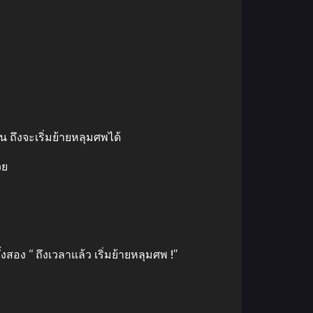
 ถึงจะเริ่มย้ายหลุมศพได้
วย
อง “ ถึงเวลาแล้ว เริ่มย้ายหลุมศพ !”