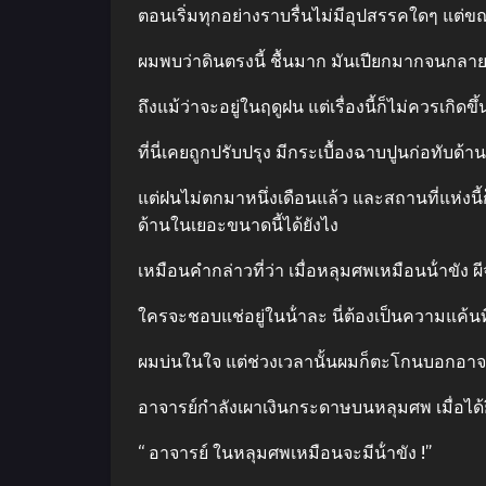
ตอนเริ่มทุกอย่างราบรื่นไม่มีอุปสรรคใดๆ แต่
ผมพบว่าดินตรงนี้ ชื้นมาก มันเปียกมากจนกลา
ถึงแม้ว่าจะอยู่ในฤดูฝน แต่เรื่องนี้ก็ไม่ควรเกิดขึ
ที่นี่เคยถูกปรับปรุง มีกระเบื้องฉาบปูนก่อทับด
แต่ฝนไม่ตกมาหนึ่งเดือนแล้ว และสถานที่แห่งนี้ก็
ด้านในเยอะขนาดนี้ได้ยังไง
เหมือนคํากล่าวที่ว่า เมื่อหลุมศพเหมือนน้ําขัง 
ใครจะชอบแช่อยู่ในน้ําละ นี่ต้องเป็นความแค้นท
ผมบ่นในใจ แต่ช่วงเวลานั้นผมก็ตะโกนบอกอาจาร
อาจารย์กําลังเผาเงินกระดาษบนหลุมศพ เมื่อได้
“ อาจารย์ ในหลุมศพเหมือนจะมีน้ําขัง !”