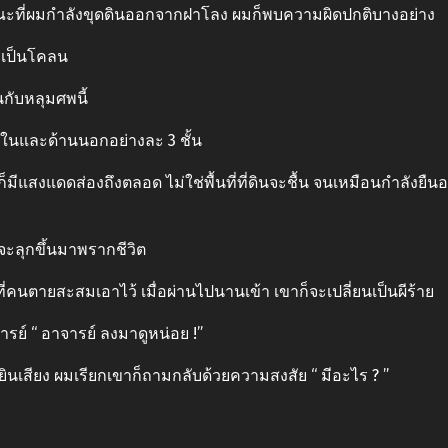
ขณะที่ผมกําลังขุดดินออกจากฝาโลง ผมก็พบความผิดปกติบางอย่าง
ยเป็นโคลน
้นกับหลุมศพนี้
้านในและด้านนอกอย่างละ 3 ชั้น
มีแสงแดดส่องถึงตลอด ไม่ใช่พื้นที่ที่ดินจะชื้น จนเหมือนกําลังยืนอยู
ผีจะลุกขึ้นมาพรากชีวิต
ี่คนตายสะสมเอาไว้ เมื่อผ่านไปนานเข้า เขาก็จะเปลี่ยนเป็นผีร้าย
ย์ “ อาจารย์ ลงมาดูหน่อย !”
ยินเสียง ผมเรียกเขาก็ถามกลับด้วยความสงสัย “ มีอะไร ? ”