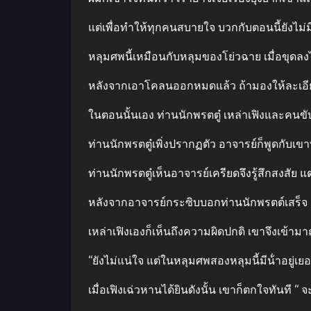
แต่เพื่อทําให้ทุกคนสบายใจ บวกกับตอนนี้ยังไม่
หลุมศพนี้เหมือนกับหลุมของโย่วฉาย เมื่อขุดลง
หลังจากเอาโคลนออกหมดแล้ว ถ้ามองให้ละเอียด จ
ในตอนนั้นเอง ท่านนักพรตตู๋ เหล่าเฟิงและคน
ท่านนักพรตตู๋เพิ่งปรากฏตัว อาจารย์ก็พูดกับเขาทัน
ท่านนักพรตตู๋เห็นอาจารย์เครียดจึงรู้สึกสงสัย แต
หลังจากอาจารย์กระซิบบอกท่านนักพรตต์เสร็จ สี
เหล่าเฟิงเองก็เห็นถึงความผิดปกติ เขาจึงเข้ามาถ
“ยังไม่แน่ใจ แต่ในหลุมศพสองหลุมนี้มีน้ําอยู่เ
เมื่อเฟิงเฉ่วหานได้ยินดังนั้น เขาก็ตกใจทันที “