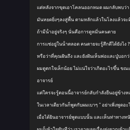
แต่หลังจากขุดเอาโคลนออกหมด ผมกลับพบว่า
มันหยดยิ่งๆลงสู่พื้น ตามหลักแล้วในโลงแล้วจะม
ถ้ามีน้ําอยู่จริงๆ นั่นคือการดูหมิ่นคนตาย
การแช่อยู่ในน้ําตลอด คนตายจะรู้สึกดีได้ยังไง ?
หรือว่าที่คุณฝันถึง และยังฝันเห็นพ่อและปู่บอ
ผมดูตกใจเล็กน้อย ไม่แน่ใจว่าเกิดอะไรขึ้น ขณ
อาจารย์
แต่ใครจะรู้ตอนนี้อาจารย์กลับกําลังยืนอยู่ข้าง
ในเวลาเดียวกันก็พูดกับผมเบาๆ “ อย่าเพิ่งพูดอะ
เมื่อได้ยินอาจารย์พูดแบบนั้น และเห็นท่าทางห
ผมก็เข้าใจทันทีว่า เราอาจเจอเรื่องยุ่งยากเข้าแล