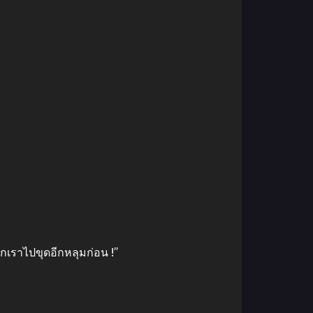
วกเราไปขุดอีกหลุมก่อน !”