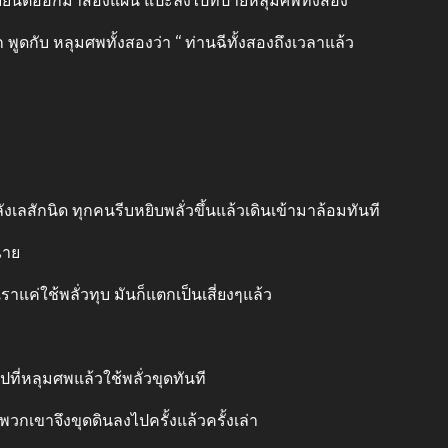
ยิบยันต์ออกมาสองแผ่น แปะลงไปที่ป้ายหลุมศพทั้งสอง
พูดกับ หลุมศพทั้งสองว่า “ ท่านฉีทั้งสองถึงเวลาแล้ว
ังเลสักนิด ทุกคนรีบหยิบพลั่วขึ้นแล้วเดินเข้ามาล้อมทันที
ฉาย
ราแค่ใช้พลั่วทุบ มันก็แตกเป็นเสี่ยงๆแล้ว
ที่หลุมศพแล้วใช้พลั่วขุดทันที
กเขาจึงขุดดินลงไปครั้งแล้วครั้งเล่า