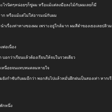
ะไรนิดๆหน่อยๆก็ขู่ผม หรือแม้แต่ลงมือลงไม้กับผมเลยก็มี
ก หรือแม้แต่ไม่ใส่อารมณ์กับผม
นะนําเรื่องท่าทางของผม เพราะอยู่ใกล้มาก ผมสีดําของเธอเลยปลิ
งต่อเนื่อง
ก บอกว่าเรียนแล้วต้องเรียนให้จบในรวดเดียว
ผมก็เหนื่อยจนแทบหมดลมหายใจ
มยังกําชับกับผมอีกว่า พอกลับไปแล้วหมั่นฝึกฝนเป็นสองเท่า หากเรี
พักหนึ่ง