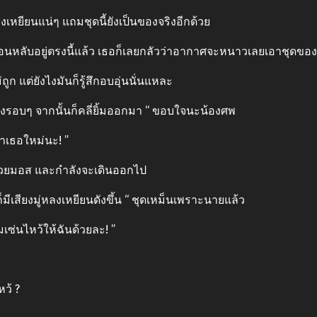
ลงเหยียนแน่ๆ แถมชุดนี้ยังเป็นของจริงอีกด้วย
ย นอนหลับอยู่ตรงนี้แล้ว เธอก็เลยกลัวว่าอากาศจะหนาวเลยเอาชุดข
ถูก แต่ยังไงมันก็รู้สึกอบอุ่นนั่นแหละ
รอบๆ จากนั้นก็คลี่ยิ้มออกมา “ ขอบใจนะน้องศพ
าเธอใหม่นะ! ”
ด้วยมอส และกําลังจะเดินออกไป
มีเสียงมู่หลงเหยียนดังขึ้น “ ชุดเหม็นเพราะนายแล้ว
เซ่นไหว้ให้ฉันด้วยละ! ”
หว้ ?