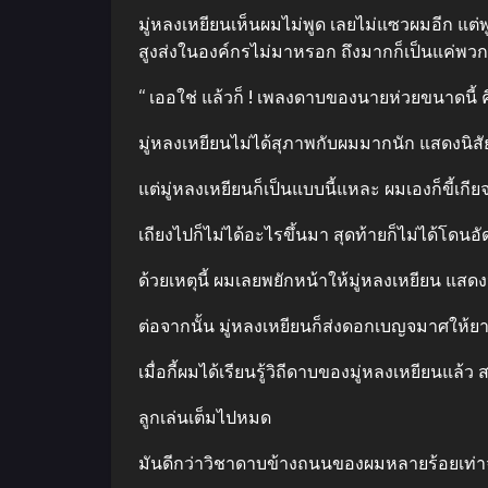
มู่หลงเหยียนเห็นผมไม่พูด เลยไม่แซวผมอีก แต่พู
สูงส่งในองค์กรไม่มาหรอก ถึงมากก็เป็นแค่พวกล
“ เออใช่ แล้วก็ ! เพลงดาบของนายห่วยขนาดนี้ ค
มู่หลงเหยียนไม่ได้สุภาพกับผมมากนัก แสดงนิส
แต่มู่หลงเหยียนก็เป็นแบบนี้แหละ ผมเองก็ขี้เกีย
เถียงไปก็ไม่ได้อะไรขึ้นมา สุดท้ายก็ไม่ได้โดน
ด้วยเหตุนี้ ผมเลยพยักหน้าให้มู่หลงเหยียน แส
ต่อจากนั้น มู่หลงเหยียนก็ส่งดอกเบญจมาศให้ย
เมื่อกี้ผมได้เรียนรู้วิถีดาบของมู่หลงเหยียน
ลูกเล่นเต็มไปหมด
มันดีกว่าวิชาดาบข้างถนนของผมหลายร้อยเท่าจริ