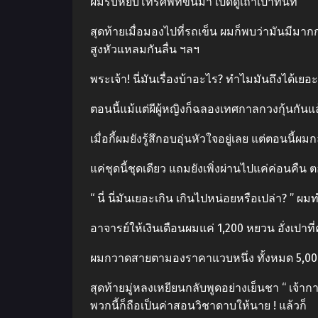
ผมรับหยิบโทรศัพท์ขึ้นมา เปิดดูเถาเปาทันที
สุดท้ายเมื่อมองไปที่รถเข็น ผมก็พบว่ามันมีมากก
สูงหัวแหลมกันลื่น ฯลฯ
พระเจ้า! นี่มันเรื่องบ้าอะไร? ทําไมมันถึงได้เย
ตอนนี้แม้แต่ผีผู้หญิงก็ฉลองเทศกาลกวงกุ้นกันแ
เมื่อกี้ผมยังรู้สึกอบอุ่นหัวใจอยู่เลย แต่ตอนนี้ผมก
แค่ชุดนี้ชุดเดียว แถมยังเพิ่งผ่านไปแค่ค่อนค
“ นี่ นี่มันเยอะเกิน เกินไปหน่อยหรือเปล่า? ” ผ
อาจารย์ให้เงินเดือนผมแค่ 1,200 หยวน อั่งเปาที่
ผมกวาดสายตามองราคาแวบหนึ่ง ทั้งหมด 5,000 
สุดท้ายมู่หลงเหยียนกลับพูดอย่างเย็นชา “ เจ้ากา
พวกนี้ก็ถือเป็นค่าสอนวิชาดาบให้นาย ! แล้วก็