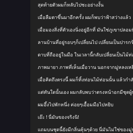
สุดท้ายตัวผมก็หลับไปซะอย่างงั้น
เมื่อลืมตาขึ้นมาอีกครั้ง ผมก็พบว่าฟ้าสว่างแล้ว
เมื่อมองสิ่งที่ตัวเองนิ่งอยู่อีกที่ มันใช่ภูเขาป
ลานบ้านที่อยู่รอบๆก็เปลี่ยนไป เปลี่ยนเป็นปารกร
ดาบที่ถืออยู่ในมือ ในเวลานี้กลับเปลี่ยนเป็นไม้ท
ภาพมายา ภาพที่เห็นเมื่อวาน นอกจากมู่หลงเห
เมื่อคิดถึงตรงนี้ ผมก็ทิ้งท่อนไม้ท่อนนั้น แล้วกํ
แต่ทันใดนั้นเอง ผมกลับพบว่าตรงหน้าอกมีชุดผู้
ผมอึ้งไปพักหนึ่ง ค่อยๆเอื้อมมือไปหยิบ
เอ๊ะ ! นี่มันของจริงนิ!
แถมบนชุดนี้ยังมีกลิ่นคุ้นๆด้วย นี่มันไม่ใช่ของ