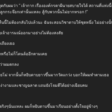
ดกับผมว่า “ เจ้ากาก เรื่ององค์กรตาผีนายสบายใจได้ สถานที่แห่งนี้
ูกกระจ๊อกเท่านั้นแหละ สู้กับพวกนั้นไม่ยากหรอก !”
ืนนี้ไม่ต้องกลับไปแล้วนะ ฉันจะสอนวิชาดาบให้ชุดหนึ่ง ไม่อย่างน
ัยเจ้าอารมณ์ออกมาอย่างไม่ต้องสงสัย
จเถียงเธอ
อัดหรือไม่ก็โดนล้ออีกตามเคย
ดงว่าผมตกลง
ายโม่ จากนั้นก็หยิบดาบยาวขึ้นมากวัดแกว่ง บอกให้ผมทําตามเธอ
แล้ว สง่างามและชาญฉลาด แถมยังโจมตีได้อย่างเฉียบคม
งๆนั่นแหละ ผมก็หยิบดาบขึ้นมาเรียนอย่างตั้งใจอยู่ข้างๆ