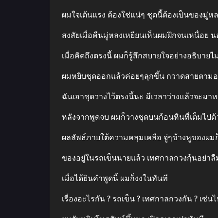
ผมใจเต้นแรง ต้องใช่แน่ๆ ชุดนี้ต้องเป็นของมู่ห
สงสัยเมื่อคืนมู่หลงเหยียนเห็นผมฝึกจนเหนื่อ
เมื่อคิดถึงตรงนี้ ผมก็รู้สึกสบายใจอย่างอธิบายไม่
ผมหยิบชุดออกแล้วค่อยๆลุกขึ้น กวาดสายตามอง
ฉันเอาชุดวางไว้ตรงนี้นะ มีเวลาว่างแล้วจะมาห
หลังจากพูดจบ ผมก็วางชุดบนก้อนหินที่เต็มไป
ผลลัพธ์ภายใต้ความคลุมเคลือ จู่ๆข้างหูของผมก็
ของอยู่ในรถเข็นนายแล้ว เทศกาลกวงกุ้นอย่าลืม
เมื่อได้ยินคําพูดนี้ ผมก็งงในทันที
เรื่องอะไรกัน ? รถเข็น ? เทศกาลกวงกัน ? เซ่นไ