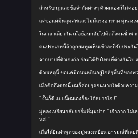
สําหรับกฏและข้อจํากัดต่างๆ ตัวผมเองก็ไม่ค่อ
แต่ขอแค่มีหลุมศพและไม่มีแรงอาฆาต มู่หลงเหยี
ในเวลาเดียวกัน เมื่อย้อนกลับไปคิดถึงคนชั่วพว
คนประเภทนี้ถ้าถูกยมทูตเห็นเข้าละก็รับประกั
จากบาปที่ตัวเองก่อ ย่อมได้รับโทษที่ต่างกันไป แ
ด้วยเหตุนี้ ขอแค่มีถนนหยินอยู่ใกล้ๆพื้นที่ของพว
เมื่อคิดถึงตรงนี้ ผมก็ค่อยๆถอนหายใจด้วยความ
“ งั้นก็ดี แบบนี้ผมเองก็จะได้สบายใจ !”
มู่หลงเหยียนกลับยกยิ้มที่มุมปาก “ เจ้ากาก ไม่
นะ! ”
เมื่อได้ยินคําพูดของมู่หลงเหยียน อารมณ์ที่เคยดี