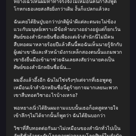
หยางเฉ่วเห็นผมทำท่าจริงจังไม่เหมือนคนกำลังพูด
โกหกเธอเลยสงสัยยิ่งกว่าเดิม งั้นก็แปลกแล้วละ
ฉันเคยได้ยินปู่บอกว่าปกติผู้นำผีแต่ละตนจะไม่ข้อง
แวะกับมนุษย์เพราะมีข้อห้ามบางอย่างอยู่แต่ก็ยกเว้น
ศิษย์ของสำนักหยินชื่อเพียงแต่เจ้าสำนักนี่ไม่มีคน
สืบทอดมาหลายร้อยปีแล้วคืนนี้พอฉันเห็นนายรู้จักกับ
ผู้เฒ่าเขาผีและหัวหน้ามังกรเหล็กสองตนนั้นแถมพวก
เขายังยื่นมือเข้ามาช่วยฉันเลยสงสัยว่านายคงเป็น
ศิษย์ของสำนักหยินชื่อนั่น….
ผมอึ้งแล้วอึ้งอีก ฉันไม่ใช่จริงๆ!แต่จากที่เธอพูดดู
เหมือนเจ้าสำนักหยินชื่อนี่ดูร้ายกาจมากเลยนะพวก
เขาสืบทอดวิชาอะไรบ้างเหรอ?
พอหยางเนิ่วได้ยินผมถามแบบนั้นเธอก็อดสูดหายใจ
เข้าลึกๆไม่ได้จากนั้นก็พูดว่า ฉันได้ยินบอกว่า
วิชาที่สืบทอดต่อกันมาไม่เหมือนของสำนักทั่วไปเป็น
ลัทธิชั่วร้ายระดับโลกคอยฆ่าคนบนโลกศิษย์ในสำนัก