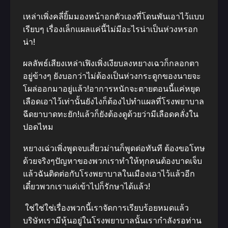
เหล่าเพิ่งคลี่ยิ้มมองหน้าอกตัวเองที่โดนพันเอาไว้แบบ
เรียบๆ เรื่องเล็กแผลแค่นี้ไม่มีอะไรน่าเป็นห่วงหรอก
น่า!
ผลลัพธ์เสียงเหล่าเฟิงเพิ่งเงียบลงหยางเฉวก็กลอกตา
อยู่ข้างๆ ยังบอกว่าไม่ต้องเป็นห่วงกระดูกของนายจะ
โผล่ออกมาอยู่แล้ว!อาการหนักจะตายตอนนี้แค่หยุด
เลือดเอาไว้เท่านั้นยังไงก็ต้องไปทำแผลที่โรงพยาบาล
ฉีดยาบาดทะยัก!แล้วก็ยังต้องดูด้วยว่ามีเลือดคลั่งใน
ปอดไหม
หยางเฉ่วเพิ่งพูดจบเสี่ยวม่านก็พูดต่อทันที ต้องขอโทษ
ด้วยจริงๆปัญหาของพวกเราทำให้ทุกคนต้องบาดเจ็บ
แล้วฉันติดต่อกับโรงพยาบาลในเมืองเอาไว้แล้วอีก
เดี๋ยวพวกเราแค่เข้าไปก็รักษาได้แล้ว!
ใช่ใช่ใช่เรื่องพวกนี้เราจัดการเรียบร้อยหมดแล้ว
บริษัทเรามีหุ้นอยู่ในโรงพยาบาลนั้นเรากำลังรอท่าน