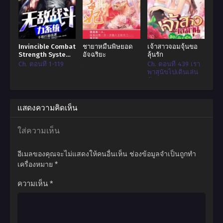
Invincible Combat
ชายาหมื่นพิษยอด
เจ้าสาวจอมจุ้นขอ
Strength System
อัจฉริยะ
ลุ้นรัก
ระบบสงคราม
Ch. ตอนที่ 1-119
Ch. ตอนที่ 439 เรา
พาสุนัขไปเดินเล่น
กันเถอะ
แสดงความคิดเห็น
ใส่ความเห็น
อีเมลของคุณจะไม่แสดงให้คนอื่นเห็น
ช่องข้อมูลจำเป็นถูกทำ
เครื่องหมาย
*
ความเห็น
*