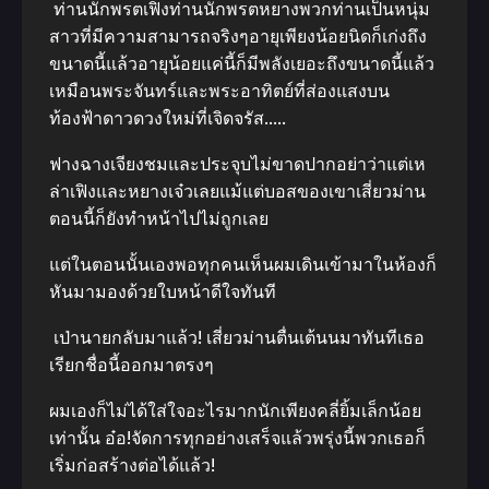
ท่านนักพรตเฟิงท่านนักพรตหยางพวกท่านเป็นหนุ่ม
สาวที่มีความสามารถจริงๆอายุเพียงน้อยนิดก็เก่งถึง
ขนาดนี้แล้วอายุน้อยแค่นี้ก็มีพลังเยอะถึงขนาดนี้แล้ว
เหมือนพระจันทร์และพระอาทิตย์ที่ส่องแสงบน
ท้องฟ้าดาวดวงใหม่ที่เจิดจรัส…..
ฟางฉางเจียงชมและประจุบไม่ขาดปากอย่าว่าแต่เห
ล่าเฟิงและหยางเจ๋วเลยแม้แต่บอสของเขาเสี่ยวม่าน
ตอนนี้ก็ยังทำหน้าไปไม่ถูกเลย
แต่ในตอนนั้นเองพอทุกคนเห็นผมเดินเข้ามาในห้องก็
หันมามองด้วยใบหน้าดีใจทันที
เป่านายกลับมาแล้ว! เสี่ยวม่านตื่นเต้นนมาทันทีเธอ
เรียกชื่อนี้ออกมาตรงๆ
ผมเองก็ไม่ได้ใส่ใจอะไรมากนักเพียงคลี่ยิ้มเล็กน้อย
เท่านั้น อ๋อ!จัดการทุกอย่างเสร็จแล้วพรุ่งนี้พวกเธอก็
เริ่มก่อสร้างต่อได้แล้ว!