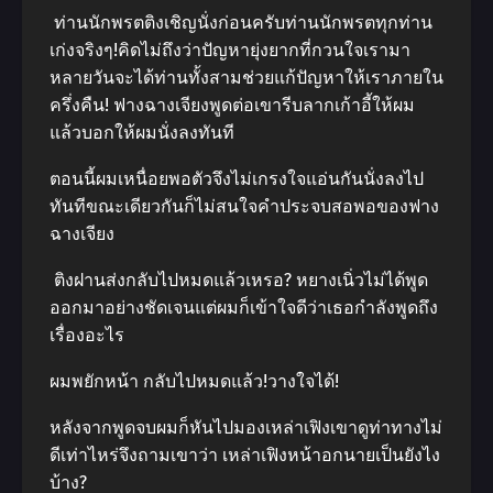
ท่านนักพรตติงเชิญนั่งก่อนครับท่านนักพรตทุกท่าน
เก่งจริงๆ!คิดไม่ถึงว่าปัญหายุ่งยากที่กวนใจเรามา
หลายวันจะได้ท่านทั้งสามช่วยแก้ปัญหาให้เราภายใน
ครึ่งคืน! ฟางฉางเจียงพูดต่อเขารีบลากเก้าอี้ให้ผม
แล้วบอกให้ผมนั่งลงทันที
ตอนนี้ผมเหนื่อยพอตัวจึงไม่เกรงใจแอ่นกันนั่งลงไป
ทันทีขณะเดียวกันก็ไม่สนใจคำประจบสอพอของฟาง
ฉางเจียง
ติงฝานส่งกลับไปหมดแล้วเหรอ? หยางเนิ่วไม่ได้พูด
ออกมาอย่างชัดเจนแต่ผมก็เข้าใจดีว่าเธอกำลังพูดถึง
เรื่องอะไร
ผมพยักหน้า กลับไปหมดแล้ว!วางใจได้!
หลังจากพูดจบผมก็หันไปมองเหล่าเฟิงเขาดูท่าทางไม่
ดีเท่าไหร่จึงถามเขาว่า เหล่าเฟิงหน้าอกนายเป็นยังไง
บ้าง?