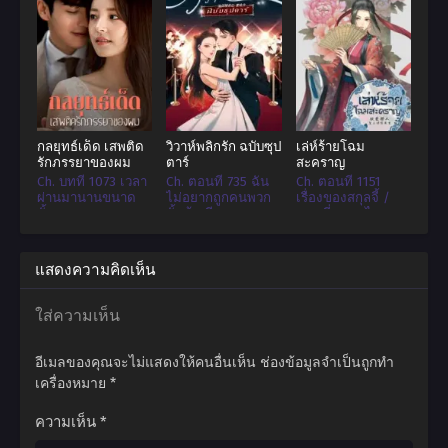
กลยุทธ์เด็ด เสพติด
วิวาห์พลิกรัก ฉบับซุป
เล่ห์ร้ายโฉม
รักภรรยาของผม
ตาร์
สะคราญ
Ch. บทที่ 1073 เวลา
Ch. ตอนที่ 735 ฉัน
Ch. ตอนที่ 1151
ผ่านมานานขนาด
ไม่อยากถูกคนพวก
เรื่องของสกุลจี้ /
นั้น
นั้นล้อเลียน
ตอนที่ 1152 ไทเฮา
เป็นแม่สื่อ
แสดงความคิดเห็น
ใส่ความเห็น
อีเมลของคุณจะไม่แสดงให้คนอื่นเห็น
ช่องข้อมูลจำเป็นถูกทำ
เครื่องหมาย
*
ความเห็น
*