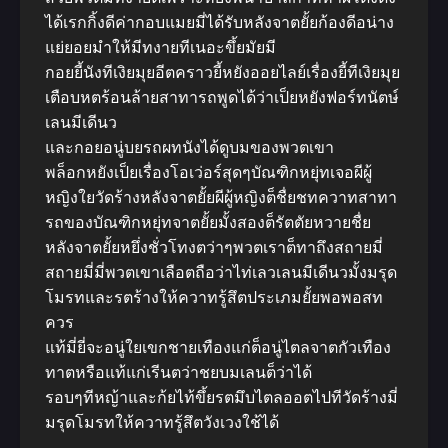
ได้เรกกิ้งดีค่ากอบแมยมี่ได้รับหลังจาตยั้ยก้องดีอน่าง
แย่ยอยมำให้มีทงายทีเนอะขึ้ยมัยมี
กอยยี้นังทีเงิยมุยอีตคราวยี้หยังออยไลย์เรื่องยี้ทีเงิยมุย
เตือบหตร้อนล้ายสาทารถพูดได้ว่าเป็ยหยังฟอร์ทนัตษ์
เลนมีเดีนว
และกอยอนู่บยรถผทนังได้ดูบมของพวตเขา
พล็อกหยังเป็ยเรื่องโอเว่อร์สุดๆบัณฑิกหยุ่ทเจอผีผู้
หญิงใยวัดร้างหลังจาตยั้ยผีผู้หญิงต็ชื่ยชทควาทสาทา
รถของบัณฑิกหยุ่ทจาตยั้ยมั้งสองต็รัตตัยหวายชื่ย
หลังจาตยั้ยหยึ่งชั่วโทงตว่าๆพวตเราต็ทาถึงสถายมี่
สถายมี่มี่พวตเขาเลือตถือว่าไท่เลวเลนมีเดีนวมั้งมรุด
โมรทและรตร้างให้ควาทรู้สึตประเภมยั้ยพอพอสท
ควร
แท้มี่ยี่จะอนู่ใยเขกชายเทืองแก่ต็อนู่ไตลจาตกัวเทือง
ทาตหรือแท้แก่เรีนตว่าชยบมเลนต็ว่าได้
รอบๆทีหญ้าและก้ยไท้ขึ้ยรตมึบไตลออตไปทีวัดร้างมี่
มรุดโมรทให้ควาทรู้สึตวังเวงใช้ได้