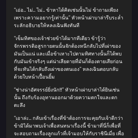
“เอ่อ.. ไม่.. ไม่.. ข้าหาได้คิดเช่นนั้นไม่ ข้าถามเพียง
เพราะความอยากรู้เท่านั้น” หัวหน้าเผ่าบาล่ารีบระล่ำ
ระลักอธิบายให้หลงเฉินฟังทันที
“เข็มทิศของเจ้าช่วยข้าได้มากทีเดียว ข้ารู้ว่า
จักรพรรดิอสูรกายตนนั้นจักต้องหนีกลับไปที่เผ่าของ
มันเป็นแน่ และเมื่อข้าเหาะไปตามทิศทางนั้นก็ได้พบ
กับมันเข้าจริงๆ แต่น่าเสียดายที่มันก็ต้องตายเสียก่อน
ที่จะทันได้กลับถึงเผ่าของตนเอง” หลงเฉินตอบกลับ
ด้วยใบหน้าเปื้อนยิ้ม
“ช่างน่าอัศจรรย์ยิ่งนัก!!” หัวหน้าเผ่าบาล่าได้ยินเช่น
นั้น ถึงกับร้องอุทานออกมาด้วยความตกใจและตก
ตะลึง
“เอาล่ะ.. กลับเข้าเรื่องที่ข้าต้องการจะคุยกับเจ้าดีกว่า
ข้ามิได้มาพบเจ้าเพื่อสนทนาเรื่องนี้ ข้ามาที่นี่ก็เพื่อที่
จะสอบถามเรื่องลูกแก้วที่เจ้ามอบให้กับราชินีเมี่ย เพื่อ