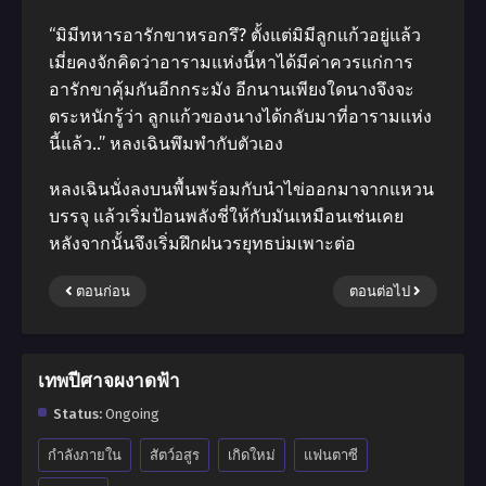
“มิมีทหารอารักขาหรอกรึ? ตั้งแต่มิมีลูกแก้วอยู่แล้ว
เมี่ยคงจักคิดว่าอารามแห่งนี้หาได้มีค่าควรแก่การ
อารักขาคุ้มกันอีกกระมัง อีกนานเพียงใดนางจึงจะ
ตระหนักรู้ว่า ลูกแก้วของนางได้กลับมาที่อารามแห่ง
นี้แล้ว..” หลงเฉินพึมพำกับตัวเอง
หลงเฉินนั่งลงบนพื้นพร้อมกับนำไข่ออกมาจากแหวน
บรรจุ แล้วเริ่มป้อนพลังชี่ให้กับมันเหมือนเช่นเคย
หลังจากนั้นจึงเริ่มฝึกฝนวรยุทธบ่มเพาะต่อ
ตอนก่อน
ตอนต่อไป
เทพปีศาจผงาดฟ้า
Status:
Ongoing
กำลังภายใน
สัตว์อสูร
เกิดใหม่
แฟนตาซี