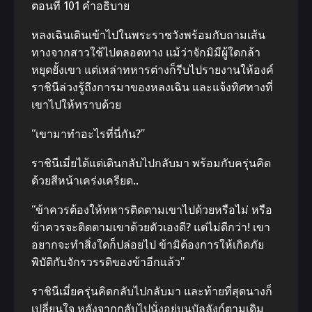
ตอนที่ 101 คำอธิบาย
หลงเฉินเดินเข้าไปในพระราชวังพร้อมกับถามเส้น
ทางจากสาวใช้ไปตลอดทาง แม้ว่าจักมิมีผู้ใดกล้า
หยุดยั้งเขา แต่เหล่าทหารต่างก็รีบไปรายงานให้องค์
ราชินีล่วงรู้ถึงการมาของหลงเฉิน และแจ้งทิศทางที่
เขาไปให้ทราบด้วย
“เขามาทำอะไรที่นี่กัน?”
ราชินีเมี่ยได้แต่เดินกลับไปกลับมา พร้อมกับครุ่นคิด
ด้วยสีหน้าเคร่งเครียด..
“ข้าควรต้องให้ทหารติดตามเขาไปด้วยหรือไม่ หรือ
ข้าควรจะติดตามเขาด้วยตัวเองดี? แต่ไม่ดีกว่า! เขา
อยากจะทำสิ่งใดก็ปล่อยไป ข้ามิต้องการให้เกิดภัย
พิบัติกับจักรวรรดิของข้าอีกแล้ว”
ราชินีเมี่ยครุ่นคิดกลับไปกลับมา และท้ายที่สุดนางก็
เปลี่ยนใจ หลังจากกลับไปนั่งอยู่บนบัลลังก์ตามเดิม