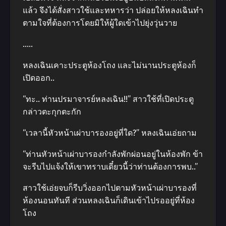
แล้ว จึงได้สั่งสาวใช้และทหารว่า ปล่อยให้หลงเฉินทำ
ตามใจที่ต้องการโดยมิให้ผู้ใดเข้าไปยุ่งวุ่นวาย
…..
หลงเฉินเคาะประตูห้องโถง และไม่นานประตูห้องก็
เปิดออก..
“ทะ.. ท่านปรมาจารย์หลงเฉิน!!” สาวใช้ที่เปิดประตู
กล่าวตะกุกตะกัก
“เวลานี้หัวหน้าเผ่าบารองอยู่ที่ใด?” หลงเฉินเอ่ยถาม
“ท่านหัวหน้าเผ่าบารองกำลังพักผ่อนอยู่ในห้องพัก ข้า
จะรีบไปแจ้งให้เขาทราบเดี๋ยวนี้ว่าท่านต้องการพบ..”
สาวใช้เอ่ยจบก็รีบวิ่งออกไปตามหัวหน้าเผ่าบารองที่
ห้องนอนทันที ส่วนหลงเฉินก็เดินเข้าไปรออยู่ที่ห้อง
โถง