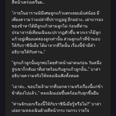
สีหน้าเคร่งเครียด..
“ภายในอารามมิมีเศษลูกแก้วแตกเลยแม้แต่น้อย มี
เพียงความว่างเปล่าที่ปรากฏอยู่ อีกอย่าง.. เผ่าบารอง
ของข้าหาได้มีลูกแก้วสามลูกไม่ ก่อนที่ท่าน
ปรมาจารย์เทียนเฉินจะปรากฏตัวขึ้น พวกเราก็มีลูก
แก้วอยู่เพียงแค่สองลูกเท่านั้น ส่วนลูกแก้วที่ข้ามอบ
ให้กับราชินีเมี่ย ได้มาจากที่ใดนั้น เรื่องนี้ข้ามีคำ
อธิบายให้กับท่าน..”
“ลูกแก้วลูกนั้นถูกพบโดยหัวหน้าเผ่าคนก่อน วันหนึ่ง
จู่ๆเขาก็กลับมาที่เผ่าพร้อมกับลูกแก้วลูกนั้น..” บาล่า
อธิบายความจริงให้หลงเฉินฟังทั้งหมด
“เอาล่ะ.. ขอบใจเจ้ามากที่บอกความจริงเรื่องนี้แก่ข้า
ข้าต้องไปแล้ว..” หลงเฉินเอ่ยขึ้นพร้อมกับลุกขึ้นยืน
“ท่านจักบอกเรื่องนี้ให้กับราชินีเมี่ยรู้หรือไม่?” บาล่า
เอ่ยถามหลงเฉินด้วยสีหน้ากระวนกระวายใจ