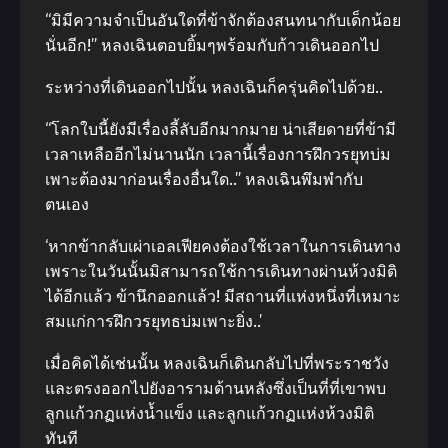
“มิมีความจำเป็นอันใดที่ข้าจักต้องสนทนากับเด็กน้อย
นั่นอีก!” หลงเฉินตอบยิ้มๆพร้อมกับก้าวเดินออกไป
ระหว่างที่เดินออกไปนั้น หลงเฉินก็ครุ่นคิดไปด้วย..
“โลกใบนี้ยังมีเรื่องลี้ลับอีกมากมาย น่าเสียดายที่ข้ามี
เวลาเหลืออีกไม่นานนัก เวลานี้เรื่องการฝึกวรยุทบ่ม
เพาะต้องมาก่อนเรื่องอื่นใด..” หลงเฉินพึมพำกับ
ตนเอง
‘หากข้ากลับเผ่าเอลเฟียคงต้องใช้เวลาในการเดินทาง
เพราะในวันนั้นมิสามารถใช้การเดินทางผ่านห้วงมิติ
ได้อีกแล้ว ข้านึกออกแล้ว! มีสถานที่แห่งหนึ่งที่เหมาะ
สมแก่การฝึกวรยุทธบ่มเพาะยิ่ง..’
เมื่อคิดได้เช่นนั้น หลงเฉินก็เดินกลับไปที่พระราชวัง
และตรงออกไปยังอารามด้านหลังซึ่งเป็นที่ที่เขาพบ
ลูกแก้วกฏแห่งน้ำแข็ง และลูกแก้วกฏแห่งห้วงมิติ
ทันที