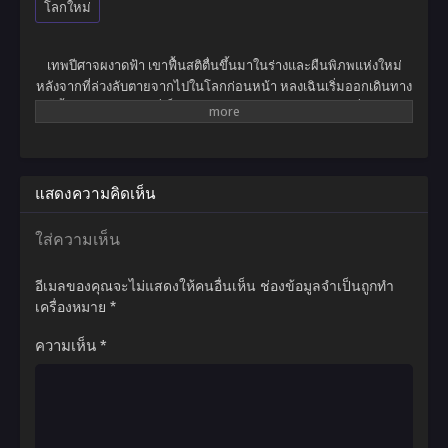
โลกใหม่
เทพปีศาจผงาดฟ้า เขาฟื้นสติตื่นขึ้นมาในร่างและผืนพิภพแห่งใหม่
หลังจากที่ล่วงลับตายจากไปในโลกก่อนหน้า หลงเฉินเริ่มออกเดินทาง
ครั้งใหม่ในผืนพิภพที่เต็มไปด้วยเทพเซียนและมารปีศาจ สิ่งมีชีวิต
ลึกลับมากมายหลายหลาก และมนุษย์ที่สามารถบ่มเพาะพลังจนขึ้น
กลายเป็นยอดฝีมือผู้ไร้เทียมทาน พร้อมผงาดขึ้นสู่จุดสูงสุดแห่งผืน
พิภพทั้งมวล หนทางเบื้องหน้าของเขามิได้เรียบง่ายอย่างที่คิด จำต้อง
ฝ่าฟันอุปสรรคมากมายเกินคณานับ สังหารทุกคนที่เข้าขัดขวาง ยอด
แสดงความคิดเห็น
ผู้ฝึกยุทธ์พเนจรท่องโลกาท้ายุทธภพสุดขอบฟ้า จนกลายเป็นที่รู้จักใน
นามเทพปีศาจแห่งจักรวาล ปกครองความเป็นและความตาย แม้กระ
ใส่ความเห็น
ทั้งสรวงสวรรค์ยังต้องก้มกราบต่อหน้าเขา!
อีเมลของคุณจะไม่แสดงให้คนอื่นเห็น
ช่องข้อมูลจำเป็นถูกทำ
เครื่องหมาย
*
ความเห็น
*