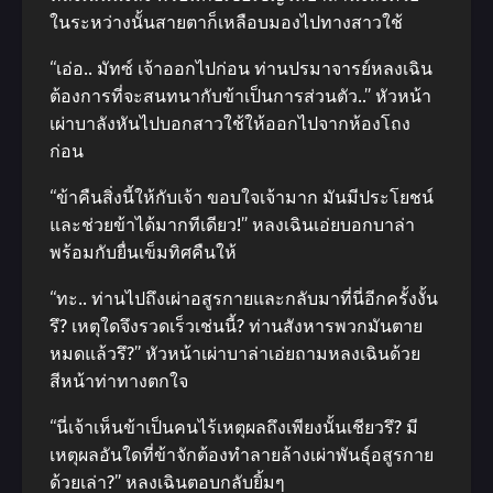
ในระหว่างนั้นสายตาก็เหลือบมองไปทางสาวใช้
“เอ่อ.. มัทซ์ เจ้าออกไปก่อน ท่านปรมาจารย์หลงเฉิน
ต้องการที่จะสนทนากับข้าเป็นการส่วนตัว..” หัวหน้า
เผ่าบาลังหันไปบอกสาวใช้ให้ออกไปจากห้องโถง
ก่อน
“ข้าคืนสิ่งนี้ให้กับเจ้า ขอบใจเจ้ามาก มันมีประโยชน์
และช่วยข้าได้มากทีเดียว!” หลงเฉินเอ่ยบอกบาล่า
พร้อมกับยื่นเข็มทิศคืนให้
“ทะ.. ท่านไปถึงเผ่าอสูรกายและกลับมาที่นี่อีกครั้งงั้น
รึ? เหตุใดจึงรวดเร็วเช่นนี้? ท่านสังหารพวกมันตาย
หมดแล้วรึ?” หัวหน้าเผ่าบาล่าเอ่ยถามหลงเฉินด้วย
สีหน้าท่าทางตกใจ
“นี่เจ้าเห็นข้าเป็นคนไร้เหตุผลถึงเพียงนั้นเชียวรึ? มี
เหตุผลอันใดที่ข้าจักต้องทำลายล้างเผ่าพันธุ์อสูรกาย
ด้วยเล่า?” หลงเฉินตอบกลับยิ้มๆ