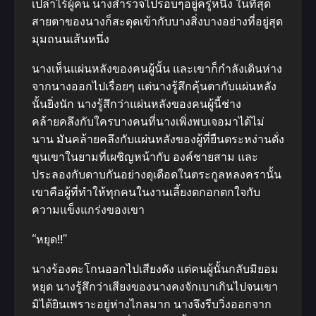
เปล่าไร้ผู้คน นางสํารวจไปรอบๆอยู่ครู่หนึ่ง ในที่สุด
สายตาของนางก็สะดุดเข้ากับบางสิ่งบางอย่างที่อยู่สุด
มุมถนนเส้นหนึ่ง
นางเห็นแผ่นหลังของคนผู้นั้น และเขาก็กําลังเดินห่าง
จากนางออกไปเรื่อยๆ แต่นางรู้สึกคุ้นตากับแผ่นหลัง
นั้นยิ่งนัก นางรู้สึกว่าแผ่นหลังของคนผู้นี้ช่าง
คล้ายคลึงกับใครบางคนที่นางเพิ่งพบเจอมาได้ไม่
นาน มันคล้ายคลึงกับแผ่นหลังของผู้ที่ยืนตระหง่านดั่ง
ขุนเขาในยามที่เผชิญหน้ากับ องค์ชายสาม และ
ประลองกับดาบกันอย่างดุเดือดในตระกูลหลงครานั้น
เขาคือผู้ที่ทําให้ทุกคนในงานเลี้ยงตกอกตกใจกับ
ความแข็งแกร่งของเขา
“หยุด!!”
นางร้องตะโกนออกไปเสียงดัง แต่คนผู้นั้นกลับมิยอม
หยุด นางรู้สึกว่าเสียงของนางคงจักเบาเกินไปจนเขา
มิได้ยินเพราะอยู่ห่างไกลมาก นางจึงรีบวิ่งออกจาก