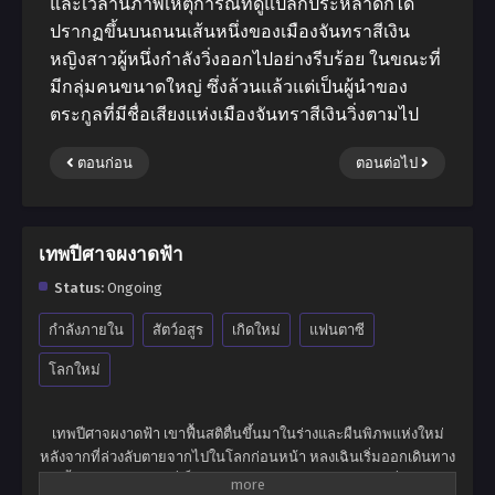
และเวลานี้ภาพเหตุการณ์ที่ดูแปลกประหลาดก็ได้
ปรากฏขึ้นบนถนนเส้นหนึ่งของเมืองจันทราสีเงิน
หญิงสาวผู้หนึ่งกําลังวิ่งออกไปอย่างรีบร้อย ในขณะที่
มีกลุ่มคนขนาดใหญ่ ซึ่งล้วนแล้วแต่เป็นผู้นําของ
ตระกูลที่มีชื่อเสียงแห่งเมืองจันทราสีเงินวิ่งตามไป
ตอนก่อน
ตอนต่อไป
เทพปีศาจผงาดฟ้า
Status:
Ongoing
กำลังภายใน
สัตว์อสูร
เกิดใหม่
แฟนตาซี
โลกใหม่
เทพปีศาจผงาดฟ้า เขาฟื้นสติตื่นขึ้นมาในร่างและผืนพิภพแห่งใหม่
หลังจากที่ล่วงลับตายจากไปในโลกก่อนหน้า หลงเฉินเริ่มออกเดินทาง
ครั้งใหม่ในผืนพิภพที่เต็มไปด้วยเทพเซียนและมารปีศาจ สิ่งมีชีวิต