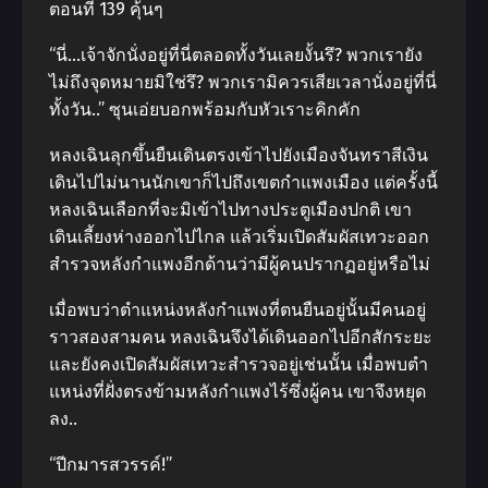
ตอนที่ 139 คุ้นๆ
“นี่…เจ้าจักนั่งอยู่ที่นี่ตลอดทั้งวันเลยงั้นรึ? พวกเรายัง
ไม่ถึงจุดหมายมิใช่รึ? พวกเรามิควรเสียเวลานั่งอยู่ที่นี่
ทั้งวัน..” ซุนเอ่ยบอกพร้อมกับหัวเราะคิกคัก
หลงเฉินลุกขึ้นยืนเดินตรงเข้าไปยังเมืองจันทราสีเงิน
เดินไปไม่นานนักเขาก็ไปถึงเขตกําแพงเมือง แต่ครั้งนี้
หลงเฉินเลือกที่จะมิเข้าไปทางประตูเมืองปกติ เขา
เดินเลี้ยงห่างออกไปไกล แล้วเริ่มเปิดสัมผัสเทวะออก
สํารวจหลังกําแพงอีกด้านว่ามีผู้คนปรากฏอยู่หรือไม่
เมื่อพบว่าตําแหน่งหลังกําแพงที่ตนยืนอยู่นั้นมีคนอยู่
ราวสองสามคน หลงเฉินจึงได้เดินออกไปอีกสักระยะ
และยังคงเปิดสัมผัสเทวะสํารวจอยู่เช่นนั้น เมื่อพบตํา
แหน่งที่ฝั่งตรงข้ามหลังกําแพงไร้ซึ่งผู้คน เขาจึงหยุด
ลง..
“ปีกมารสวรรค์!”