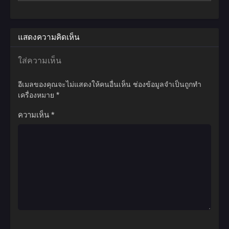
ลึกลับมากมายหลายหลาก และมนุษย์ที่สามารถบ่มเพาะพลังจนขึ้น
กลายเป็นยอดฝีมือผู้ไร้เทียมทาน พร้อมผงาดขึ้นสู่จุดสูงสุดแห่งผืน
พิภพทั้งมวล หนทางเบื้องหน้าของเขามิได้เรียบง่ายอย่างที่คิด จำต้อง
ฝ่าฟันอุปสรรคมากมายเกินคณานับ สังหารทุกคนที่เข้าขัดขวาง ยอด
แสดงความคิดเห็น
ผู้ฝึกยุทธ์พเนจรท่องโลกาท้ายุทธภพสุดขอบฟ้า จนกลายเป็นที่รู้จักใน
นามเทพปีศาจแห่งจักรวาล ปกครองความเป็นและความตาย แม้กระ
ใส่ความเห็น
ทั้งสรวงสวรรค์ยังต้องก้มกราบต่อหน้าเขา!
อีเมลของคุณจะไม่แสดงให้คนอื่นเห็น
ช่องข้อมูลจำเป็นถูกทำ
เครื่องหมาย
*
ความเห็น
*