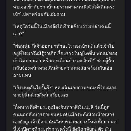
พบเจอเข้ากับชาวบ้านธรรมดาคนหนึ่งจึงได้เดินตรง
เข้าไปหาพร้อมกับเอ่ยถาม
“เหตุใดวันนี้ในเมืองจึงได้เงียบเชียบว่างเปล่าเช่นนี้
เล่า?”
“พ่อหนุ่ม นี่เจ้าออกมาทําอะไรนอกบ้าน? แล้วเจ้าไป
อยู่ที่ใดมาจึงมิรู้ว่าเกิดเรื่องราวใหญ่โตขึ้น พ่อแม่ของ
เจ้าไม่บอกเล่า หรือเอ่ยเตือนบ้างเลยงั้นรึ?” ชายผู้นั้น
กลับจ้องหน้าหลงเฉินด้วยความสงสัย พร้อมกับเอ่ย
ถามแทน
“เกิดเหตุอันใดงั้นรึ?” หลงเฉินเอ่ยถามขณะที่จ้องมอง
ชายผู้นั้นด้วยสีหน้าเรียบเฉย
“ก็ทหารที่เฝ้าประตูเมืองจันทราสีเงินน่ะสิ วันนี้ถูก
คนนอกสังหารตายจนหมด! แม้กระทั่งหัวหน้าทหาร
เองยังถูกเจ้าปีศาจนั่นสังหารตายอย่างโหดเหี้ยม เวลา
นี้เจ้าปีศาจที่กระทําการครั้งนี้ ยังมิถูกจับกุมตัว มัน