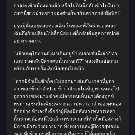
อาจจะเข้าเมืองมาแล้ว หรือไม่ก็หนีกลับเข้าไปในป่า
เวลานี้ชาวบ้านชาวช่องต่างก็พากันหวาดกลัวยิ่งนัก!”
บุรุษผู้นั้นเอ่ยตอบหลงเฉิน ในขณะที่สีหน้าของหลง
เฉินถึงกับเปลี่ยนไปเล็กน้อย แต่ก็กลับคืนสู่สภาพปกติ
อย่างรวดเร็ว.
“แล้วเหตุใดท่านยังมาเดินอยู่ข้างนอกเช่นนี้เล่า? ท่า
นมหวาดกลัวปีศาจตนนั้นหรอกรึ?” หลงเฉินเอ่ยถาม
พร้อมกับรอยยิ้มเล็กน้อยบนใบหน้า
“หากมิจําเป็นข้าก็คงไม่ออกมาเช่นกัน เวลานี้บุตร
สาวของข้ากําลังปวย ข้ากําลังจะไปเชิญท่านหมอไป
ดูอาการของนาง ข้าคงมิอาจทนเห็นนางต้องทุกข์
ทรมานเช่นนั้นเพียงเพราะความหวาดกลัวของตนเอง
อีกอย่าง ข้าเองก็เชื่อว่าผู้ที่ลงมือสังหารทหารเหล่า
นั้นน่าจะต้องหนีไปแล้ว เพราะเวลานี้ทั่วทั้งเมืองต่างก็
มีการเฝ้าระวังอย่างมาก ทั้งทหารและผู้ฝึกวรยุทธบ่ม
เพาะที่แข็งแกร่งที่ สุดของเมืองเรา ก็ได้ออกมาเฝ้า