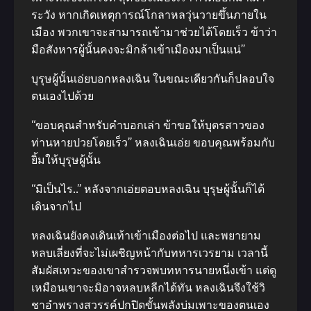
ระวัง หากเกิดเหตุการณ์โกลาหลวุ่นวายขึ้นภายใน
เมือง พวกเขาจะสามารถเข้ามาช่วยได้โดยเร็ว ข้าว่า
มือสังหารผู้นั้นคงจะมิกล้าเข้าเมืองมาเป็นแน่”
บุรุษผู้นั้นเอ่ยบอกหลงเฉิน ในขณะเดียวกันก็ปลอบใจ
ตนเองไปด้วย
“ขอบคุณสําหรับคําบอกเล่า ข้าขอให้บุตรสาวของ
ท่านหายปวยโดยเร็ว” หลงเฉินเอ่ย ขอบคุณพร้อมกับ
ยิ้มให้บุรุษผู้นั้น
“มิเป็นไร..” หลังจากเอ่ยตอบหลงเฉิน บุรุษผู้นั้นก็ได้
เดินจากไป
หลงเฉินยังคงเดินเท้าเข้าเมืองต่อไป และพยายาม
หลบเลี่ยงที่จะไม่เผชิญหน้ากับทหารเวรยาม เวลานี้
สัมผัสเทวะของเขาสํารวจพบทหารนายหนึ่งเข้า แต่ดู
เหมือนเขาจะมิอาจหลบหลีกได้ทัน หลงเฉินจึงใช้วิ
ชาอําพรางสวรรค์ปกปิดขั้นพลังบ่มเพาะของตนเอง