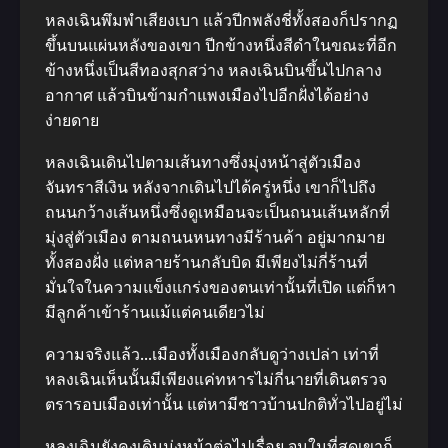
หลงเฉินพึมพําเสียงเบา แล้วปีกพลังชี่ทั้งสองก็ปรากฏ
ขึ้นบนแผ่นหลังของเขา ปีกข้างหนึ่งสีดําในขณะที่อีก
ข้างหนึ่งเป็นสีทองสุกสว่าง หลงเฉินบินขึ้นไปกลาง
อากาศ แล้วบินข้ามกําแพงเมืองไปอีกฝั่งได้อย่าง
ง่ายดาย
หลงเฉินเดินไปตามเส้นทางซึ่งมุ่งหน้าสู่ตัวเมือง
จันทราสีเงิน หลังจากเดินไปได้ครู่หนึ่ง เขาก็ไปถึง
ถนนกว้างเส้นหนึ่งซึ่งดูเหมือนจะเป็นถนนเส้นหลักที่
มุ่งสู่ตัวเมือง ตามถนนหนทางมีร้านค้า อยู่มากมาย
ทั้งสองฝั่ง แต่หลายร้านกลับบิด มีเพียงไม่กี่ร้านที่
มั่นใจในความแข็งแกร่งของตนเท่านั้นที่เปิด แต่ก็หา
มีลูกค้าเข้าร้านแม้แต่คนเดียวไม่
ความจริงแล้ว…เมืองทั้งเมืองกลับดูว่างเปล่า เท่าที่
หลงเฉินเห็นนั้นมีเพียงแค่ทหารไม่กี่นายที่เดินตรวจ
ตรารอบเมืองเท่านั้น แต่หามีชาวบ้านปกติทั่วไปอยู่ไม่
หลงเฉินยังคงเดินมุ่งหน้าต่อไปเรื่อย จนในที่สุดเขาก็