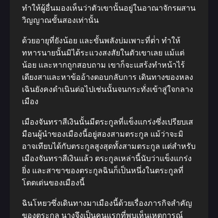
ทําให้ผู้อื่นมองเห็นว่าตัวเขานั้นอยู่ในอาณาจักรผสาน
วิญญาณขั้นสองเท่านั้น
ด้วยอายุที่ยังน้อย และขั้นพลังบ่มเพาะที่ต่ํา ทําให้
ทหารนายนั้นมิได้ระแวงสงสัยในตัวเขาเลย แม้แต่
น้อย และหากถูกสอบถาม เขาก็จะแสร้งทําหน้าไร้
เดียงสาและหาข้ออ้างตอบกลับการ เดินทางของหลง
เฉินยังคงดําเนินต่อไปเช่นนั้นจนกระทั่งเข้าสู่ใจกลาง
เมือง
เมืองจันทราสีเงินนั้นมีตระกูลที่แข็งแกร่งซึ่งเปรียบเส
มือนผู้นําของเมืองนี้อยู่สองสามตระกูล แม้ว่าจะมิ
อาจเทียบได้กับตระกูลสูงสุดทั้งสามตระกูล แต่สําหรับ
เมืองจันทราสีเงินแล้ว ตระกูลเหล่านี้นับว่าแข็งแกร่ง
ยิ่ง และสาขาของตระกูลฉินก็เป็นหนึ่งในตระกูลที่
โดดเด่นของเมืองนี้
ฉินโหยวซึ่งเดินทางมาเมืองนี้ด้วยเรื่องภารกิจสําคัญ
ของตระกูล นางจึงเป็นคนแรกที่พบเห็นเหตุการณ์