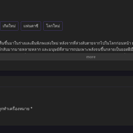
เกิดใหม่
แฟนตาซี
โลกใหม่
ตื่นขึ้นมาในร่างและผืนพิภพแห่งใหม่ หลังจากที่ล่วงลับตายจากไปในโลกก่อนหน้า ห
ตลึกลับมากมายหลายหลาก และมนุษย์ที่สามารถบ่มเพาะพลังจนขึ้นกลายเป็นยอดฝีมือผู
เรียบง่ายอย่างที่คิด จำต้องฝ่าฟันอุปสรรคมากมายเกินคณานับ สังหารทุกคนที่เข้
ป็นที่รู้จักในนามเทพปีศาจแห่งจักรวาล ปกครองความเป็นและความตาย แม้กระทั้ง
ถูกทำเครื่องหมาย
*