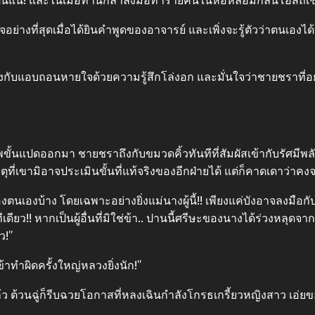
็นแน่! และในเมื่อท่านกล้าลงมือทําร้ายคนในหอหลอมกลั่นโอสถเช่นน
จอย่างที่สุดเมื่อได้ยินคําพูดของอาจารย์ และเพิ่งจะรู้ตัวว่าตนเองได
ึงกับแอบถอนหายใจด้วยความรู้สึกโล่งอก และมั่นใจว่าชายชราที่อยู
ั้นแปดออกมา ชายชราถึงกับขมวดคิ้วทันทีที่สัมผัสเข้ากับรัศมีพลั
หตุที่เขามิอาจประเมินขั้นที่แท้จริงของอีกฝ่ายได้ แต่ก็คาดเดาว่าค
องบ้าง โดยเฉพาะอย่างยิ่งแม่นางผู้นี้!! เพียงแค่บังอาจลงมือกับผู้
ียว!! หากเป็นผู้อื่นที่มิใช่ข้า.. ปานนี้ศรีษะของนางได้ร่วงหลุดจ
ว!”
้าทําผิดครั้งใหญ่หลวงยิ่งนัก!”
ล้ว ต้วนฉู่ก็รีบฉวยโอกาสที่หลงเฉินกําลังโกรธเกรี้ยวหญิงสาว เ