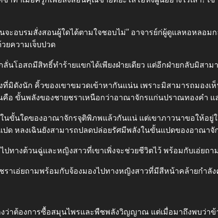
่านจะอบรมสั่งสอนผู้ใดได้ตามใจชอบไม่” อาจารย์ก่ผู้ดูแลหอหลอมก
งด้วยความเจ็บปวด
่นโอสถมีสิทธิ์ทําร้ายแขกได้เพียงฝ่ายเดียว แต่อีกฝ่ายกลับมิสาม
ยงที่มิดังนัก คิ้วของเขาขมวดเข้าหากันแน่น เพราะมิสามารถมองเห็
นั้นคือ ขั้นพลังของชายชราเหนือกว่าอาณาจักรแก่นปราณทองคํา แล
่ในขั้นใดของอาณาจักรจุติพิภพแล้วกันแน่ แต่เขาภาวนาขอให้อยู่ในขั้
้นแปด หลงเฉินยังสามารถปลดปล่อยรัศมีพลังในขั้นแปดของอาณาจัก
ปทางต้วนฉู่และหญิงสาวที่เขาเพิ่งจะช่วยชีวิตไว้ พร้อมกับเอ่ยถามเ
ายชราเอ่ยถามพร้อมกับจ้องมองไปทางหญิงสาวที่มีสีหน้าคล้ายกําลังค
าต้องการซื้อสมุนไพรและพืชพลังวิญญาณ แต่เมื่อมาถึงพบว่าข้าอยู่