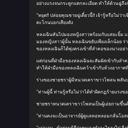
อย่างแรงจนกระดูกแตกละเอียด ทําให้ต้วนฉู่ถ
“หยุด!! ปล่อยคุณชายฉู่เดี๋ยวนี้!! เจ้ารู้หรือไม่ว
ตะโกนบอกเสียงดัง
หลงเฉินหันไปมองหญิงสาวพร้อมกับแสยะยิ้ม แ
มองหญิงสาวผู้นั้น หลงเฉินขยับเพียงเล็กน้อย 
ของหลงเฉินก็ได้พุ่งตรงเข้าที่ลําคอของนางอย่า
แต่ก่อนที่ฝ่ามือของหลงเฉินจะสัมผัสเข้ากับลํ
ทําให้ฝ่ามือของหลงเฉินคว้าเข้ากับห้วงอากาศที
ร่างของชายชราผู้มีหนวดเคราขาวโพลน พลันปร
“ท่านผู้นี้ ท่านรู้หรือไม่ว่าได้ทําผิดกฏร้าย
ชายชราหนวดเคราขาวโพลนเป็นผู้เอ่ยถามขึ้นด้วยน
“ท่านคงจะเป็นอาจารย์ผู้ดูแลหอหลอมกลั่นโอสถส
“แน่นอน.. ข้าย่อมรู้ดีว่าตนเองทําอะไรลงไป สิ่งที่