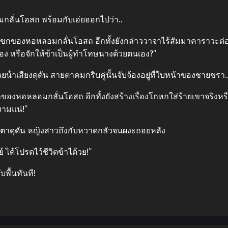
กลั่นโอสถ พร้อมกับเอ่ยออกไปว่า..
ะแขกของหอหลอมกลั่นโอสถ อีกทั้งยังกล่าววาจาไร้สัมมาคาราวะต่อข้
อง หรือจักให้ข้าเป็นผู้ทําโทษนางด้วยตนเอง?”
น้ําเสียงดุดัน สายตาคมกริบคู่นั้นจับจ้องอยู่ที่ใบหน้าของชายชรา.
กของหอหลอมกลั่นโอสถ อีกทั้งยังสร้างเรื่องโกหกใส่ร้ายเขาจริงห
งามแน่!”
วตาดุดัน หญิงสาวถึงกับหวาดกลัวจนผงะถอยหลัง
 ได้โปรดไว้ชีวิตข้าได้วย!”
พื้นทันที!