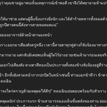
ว่าคุณชายฉู่มาพบเห็นเหตุการณ์เข้าพอดี เขาจึงได้พยายามห้ามป
งให้มาช่วย แต่คนผู้นี้แข็งแกร่งยิ่งนัก และได้ทําร้ายทหารทั้งหมดด้ว
งถูกปีศาจตนนี้สังหารตายจนหมดแน่”
องมองอาจารย์ด้วยน้ําตานองหน้า
ราะออกมาเสียงดังครู่หนึ่ง เวลานี้สายตาทุกคู่ต่างก็จับจ้องมาทาง
มามากมาย แต่กลับมิเคยพบเห็นผู้ใดไร้ยางอายเช่นเจ้ามาก่อนเลยจริ
ออกไปเสียงดัง ดวงตาสีทองเป็นประกายทั้งสองข้างจับจ้องอยู่ที่ร่า
้า อีกทั้งยังสวมหน้ากากปกปิดใบหน้าเช่นนี้ ท่านบอกข้าทีว่า ข้าค
หลงเฉิน
เจ้าจงใคร่ครวญด้วยเหตุผลให้ดีๆ!” หลงเฉินเอ่ยตอบพร้อมกับหัวเราะ
ยเหตุผลนัก! ประการแรก ข้ามสามารถมองเห็นขั้นพลังของท่าน ย่อมสั