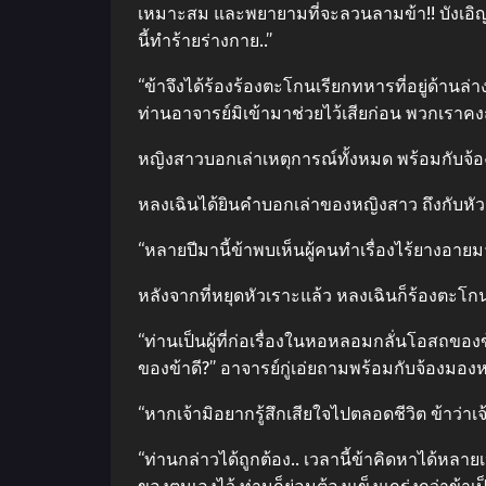
เหมาะสม และพยายามที่จะลวนลามข้า!! บังเอิญ
นี้ทําร้ายร่างกาย..”
“ข้าจึงได้ร้องร้องตะโกนเรียกทหารที่อยู่ด้านล่า
ท่านอาจารย์มิเข้ามาช่วยไว้เสียก่อน พวกเราค
หญิงสาวบอกเล่าเหตุการณ์ทั้งหมด พร้อมกับจ้
หลงเฉินได้ยินคําบอกเล่าของหญิงสาว ถึงกับหัวเ
“หลายปีมานี้ข้าพบเห็นผู้คนทําเรื่องไร้ยางอาย
หลังจากที่หยุดหัวเราะแล้ว หลงเฉินก็ร้องตะโกน
“ท่านเป็นผู้ที่ก่อเรื่องในหอหลอมกลั่นโอสถของข
ของข้าดี?” อาจารย์กู่เอ่ยถามพร้อมกับจ้องมอง
“หากเจ้ามิอยากรู้สึกเสียใจไปตลอดชีวิต ข้าว่า
“ท่านกล่าวได้ถูกต้อง.. เวลานี้ข้าคิดหาได้หลา