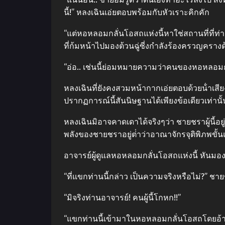
นี้!” หลงเฉินเอ่ยตอบพร้อมกับหัวเราะคิกคัก
“แต่หอหลอมกลั่นโอสถแห่งนี้หาใช่สถานที่ที่ท
ที่ก้มหน้าไปมองต้วนฉู่ซี่งกําลังร้องครวญครา
“อ่อ.. เช่นนี้ย่อมหมายความว่าคนของหอหลอมกลั
หลงเฉินที่ยังคงสวมหน้ากากเอ่ยตอบด้วยน้ําเสี
ปรากฏการณ์นี้สันนิษฐานได้เพียงข้อเดียวเท่า
หลงเฉินมิอาจคาดเดาได้จริงๆว่า ชายชราผู้นี้อยู
พลังของชายชราอยู่ต่ําว่าอาณาจักรจุติพิภพขั
อาจารย์ผู้ดูแลหอหลอมกลั่นโอสถแห่งนี้ หันมองไ
“ที่แขกท่านนี้กล่าว เป็นความจริงหรือไม่?” ช
“มิจริงท่านอาจารย์! คนผู้นี้โกหก!!”
“แขกท่านนี้เข้ามาในหอหลอมกลั่นโอสถโดยอ้างว่