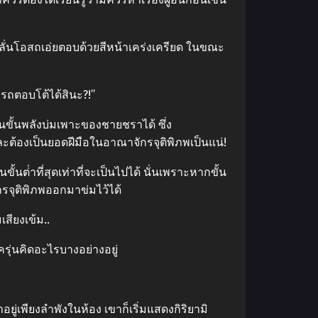
ลั่นโอสถเอ่ยตอบด้วยสีหน้าเคร่งเครียด ในขณะ
ารถตอบโต้ได้สินะ?!”
นขั้นพลังบ่มเพาะของชายชราได้ ซึ่ง
ะต้องเป็นยอดฝีมือในอาณาจักรจุติพิภพเป็นแน่!
นต่ําที่สุดเท่าที่จะเป็นไปได้ นั่นเพราะหากขั้น
รจุติพิภพออกมาข่มไว้ได้
สียงเข้ม..
รุ่นคิดอะไรบางอย่างอยู่
เพียงลําพังในห้อง เขาก็เริ่มแสดงกิริยามิ