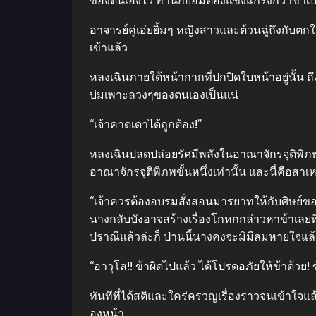
ของตนเองไว้ ท่านก็ย่อมต้องแข็งแกร่งกว่าข้าเป
อาจารย์คู่เอ่ยยิ้มๆ หญิงสาวและต้วนฉู่ถึงกับตกใ
เข้าแล้ว
หลงเฉินภายใต้หน้ากากที่ปกปิดใบหน้าอยู่นั้น ถ
บ่มเพาะลวงๆของตนเองเป็นแน่
“เจ้าคาดเดาได้ถูกต้อง!”
หลงเฉินปลดปล่อยรัศมีพลังในอาณาจักรจุติพิภพข
อาณาจักรจุติพิภพขั้นหนึ่งเท่านั้น และนี่คือสาเ
“เจ้าควรต้องอบรมสั่งสอนมารยาทให้กับศิษย์ของตนเ
นางกลับบังอาจสร้างเรื่องโกหกกล่าวหาข้าเลยทีเด
ปราณีแล้วล่ะก็ ป่านนี้นางคงจะมิมีลมหายใจแล้
“อาวุโส!! ข้าผิดไปแล้ว ได้โปรดอภัยให้ข้าด้วย! ข
ทันทีที่ได้สติและใคร่ครวญเรื่องราวจนเข้าใจแ
องหน้า