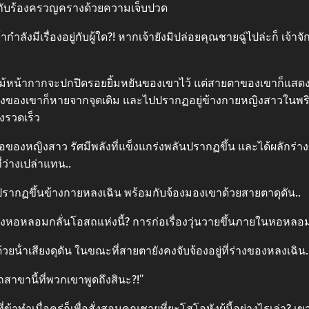
ึงกับร้องครวญครางด้วยความเจ็บปวด
่าเจ้ากําลังมีเรื่องอยู่กับผู้ใด?! หากเจ้ายังมิปล่อยคุณชายฉู่ไปล่ะก็ เ
ม้หน้ากากจะปกปิดรอยยิ้มหยันของเขาไว้ แต่สายตาของเขาก็แสด
ร่างของเขาก็หายจากจุดเดิม และไปปรากฏอยู่ข้างกายหญิงสาวในพริบต
งรวดเร็ว
าคอของหญิงสาว รัศมีพลังที่แข็งแกร่งพลันปรากฏขึ้น และได้ผลักร่
่ว่างเปล่าแทน..
ากฏขึ้นข้างกายหลงเฉิน พร้อมกับจ้องมองเขาด้วยสายตาดุดัน..
แรงของหอหลอมกลั่นโอสถแห่งนี้? การก่อเรื่องวุ่นวายขึ้นภายในหอหล
้ําเสียงดุดัน ในขณะที่สายตายังคงจับจ้องอยู่ที่ร่างของหลงเฉิน.
าขานี้ที่พวกเขาพูดถึงสินะ?!”
ข้าทําเมื่อครู่ก็เพื่อสั่งสอนคุณชายที่ยะโสโอหังผู้นี้อย่างไรเล่า? เขา