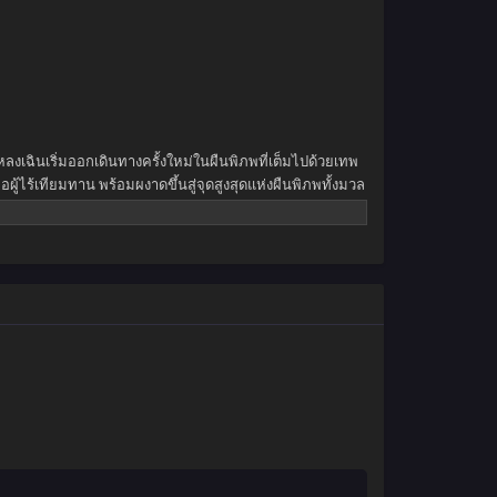
ลงเฉินเริ่มออกเดินทางครั้งใหม่ในผืนพิภพที่เต็มไปด้วยเทพ
้ไร้เทียมทาน พร้อมผงาดขึ้นสู่จุดสูงสุดแห่งผืนพิภพทั้งมวล
าขัดขวาง ยอดผู้ฝึกยุทธ์พเนจรท่องโลกาท้ายุทธภพสุดขอบฟ้า
สรวงสวรรค์ยังต้องก้มกราบต่อหน้าเขา!