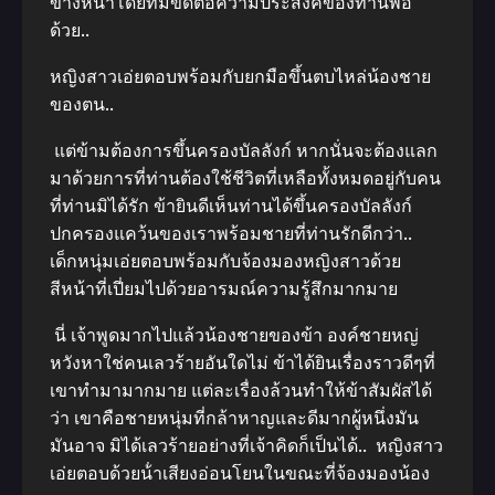
ข้างหน้าโดยที่มิขัดต่อความประสงค์ของท่านพ่อ
ด้วย..
หญิงสาวเอ่ยตอบพร้อมกับยกมือขึ้นตบไหล่น้องชาย
ของตน..
แต่ข้ามต้องการขึ้นครองบัลลังก์ หากนั่นจะต้องแลก
มาด้วยการที่ท่านต้องใช้ชีวิตที่เหลือทั้งหมดอยู่กับคน
ที่ท่านมิได้รัก ข้ายินดีเห็นท่านได้ขึ้นครองบัลลังก์
ปกครองแคว้นของเราพร้อมชายที่ท่านรักดีกว่า..
เด็กหนุ่มเอ่ยตอบพร้อมกับจ้องมองหญิงสาวด้วย
สีหน้าที่เปี่ยมไปด้วยอารมณ์ความรู้สึกมากมาย
นี่ เจ้าพูดมากไปแล้วน้องชายของข้า องค์ชายหญ่
หวังหาใช่คนเลวร้ายอันใดไม่ ข้าได้ยินเรื่องราวดีๆที่
เขาทํามามากมาย แต่ละเรื่องล้วนทําให้ข้าสัมผัสได้
ว่า เขาคือชายหนุ่มที่กล้าหาญและดีมากผู้หนึ่งมัน
มันอาจ มิได้เลวร้ายอย่างที่เจ้าคิดก็เป็นได้.. หญิงสาว
เอ่ยตอบด้วยน้ําเสียงอ่อนโยนในขณะที่จ้องมองน้อง