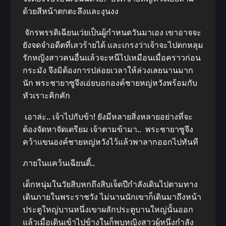
ด้วยสีหน้าตกตะลึงและงุนงง
จักรพรรดิเฉียนเว่ยเป็นผู้กําหนดวันมาเอง เขาอาจจะ
ยังจดจําอดีตที่เลวร้ายได้ และเกรงว่าเจ้าจะไปตกหลุม
รักหญิงสาวคนอื่นแล้วจะหนีไปเหมือนเมื่อคราวก่อน
กระมัง จึงมิต้องการปล่อยเวลาให้ล่วงเลยนานมาก
นัก พระชายาซูจึงเอ่ยบอกองค์ชายหญ่หวังพร้อมกับ
หัวเราะคิกคัก
เอาล่ะ.. เจ้าไปกับข้า! ยังมีหลายสิ่งหลายอย่างที่จะ
ต้องจัดหาจัดเตรียม เจ้าตามข้ามา.. พระชายาซูจึง
คว้าแขนองค์ชายหญ่หวังไว้แล้วพาลากออกไปทันที
ภายในแคว้นเฉียนตี้..
เด็กหนุ่มในวัยสิบหกถึงสิบเจ็ดปีกําลังเดินไปตามทาง
เดินภายในพระราชวัง ไม่นานนักเขาก็เดินมาถึงหน้า
ประตูใหญ่บานหนึ่งเขาผลักประตูบานใหญ่นั้นออก
แล้วเมื่อเดินเข้าไปข้างในก็พบหญิงสาวผู้หนึ่งกําลัง