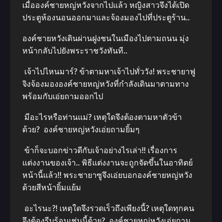
เมื่อองค์ชายหญ่หวังจากไปแล้ว หญิงสาวจึงได้เปิด
ประตูห้องนอนออกมาและจ้องมองไปที่ประตูร้าน..
องค์ชายหวังเดินผ่านฝูงชนในเมืองไปตามถนน มุ่ง
หน้ากลับไปยังพระราชวังทันที..
เจ้าไปไหนมาร์? ข้าตามหาเจ้าไปทั่ววัง! พระชายาฟู
จิงจ้องมององค์ชายหญ่หวังที่กําลังเดินมาตามทาง
พร้อมกับเอ่ยถามออกไป
มีอะไรหรือท่านแม่? เหตุใดจึงต้องตามหาตัวข้า
ด้วย? องค์ชายหญ่หวังเอ่ยถามยิ้มๆ
ข้าก็จะบอกข่าวดีกับเจ้าอย่างไรเล่า!! เรื่องการ
แต่งงานของเจ้า.. พิธีแต่งงานจะถูกจัดขึ้นในอาทิตย์
หน้านี้แล้ว!! พระชายาซูจึงเอ่ยบอกองค์ชายหญ่หวัง
ด้วยสีหน้ายิ้มแย้ม
อะไรนะ?! เหตุใดจึงรวดเร็วถึงเพียงนี้? เหตุใดทุกคน
จึงต้องรีบร้อนเช่นนี้ด้วย? องค์ชายหญ่หวังเอ่ยถาม