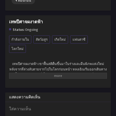
ตอนก่อน
เทพปีศาจผงาดฟ้า
Status:
Ongoing
กำลังภายใน
สัตว์อสูร
เกิดใหม่
แฟนตาซี
โลกใหม่
เทพปีศาจผงาดฟ้า เขาฟื้นสติตื่นขึ้นมาในร่างและผืนพิภพแห่งใหม่
หลังจากที่ล่วงลับตายจากไปในโลกก่อนหน้า หลงเฉินเริ่มออกเดินทาง
ครั้งใหม่ในผืนพิภพที่เต็มไปด้วยเทพเซียนและมารปีศาจ สิ่งมีชีวิต
ลึกลับมากมายหลายหลาก และมนุษย์ที่สามารถบ่มเพาะพลังจนขึ้น
กลายเป็นยอดฝีมือผู้ไร้เทียมทาน พร้อมผงาดขึ้นสู่จุดสูงสุดแห่งผืน
พิภพทั้งมวล หนทางเบื้องหน้าของเขามิได้เรียบง่ายอย่างที่คิด จำต้อง
ฝ่าฟันอุปสรรคมากมายเกินคณานับ สังหารทุกคนที่เข้าขัดขวาง ยอด
แสดงความคิดเห็น
ผู้ฝึกยุทธ์พเนจรท่องโลกาท้ายุทธภพสุดขอบฟ้า จนกลายเป็นที่รู้จักใน
นามเทพปีศาจแห่งจักรวาล ปกครองความเป็นและความตาย แม้กระ
ใส่ความเห็น
ทั้งสรวงสวรรค์ยังต้องก้มกราบต่อหน้าเขา!