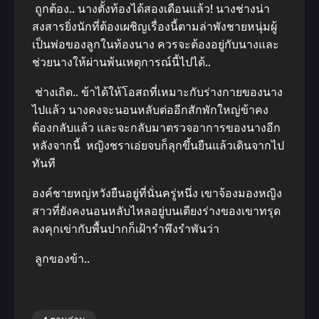
ถูกต้อง.. นางตั้งท้องได้สองเดือนแล้ว! นางช่างน่า
สงสารยิ่งนักที่ต้องเผชิญเรื่องนี้ตามล่าพังชายหนุ่มผู้
เป็นพ่อของลูกในท้องนาง ควรจะต้องอยู่กับนางและ
ช่วยนางให้ผ่านพ้นเหตุการณ์นี้ไปได้..
ช่างเถิด.. ข้าได้ให้โอสถที่เหมาะกับร่างกายของนาง
ไปแล้ว นางคงจะนอนหลับต่ออีกสักพักใหญ่ข้าคง
ต้องกลับแล้ว และจะกลับมาตรวจอาการของนางอีก
หลังจากนี้ หญิงชราเอ่ยจบก็ลุกขึ้นยืนแล้วเดินจากไป
ทันที
องค์ชายหญ่หวังยืนอยู่ที่นั่นครู่หนึ่ง เขาจ้องมองหญิง
สาวที่ยังคงนอนหลับไหลอยู่บนเตียงร่างของเขาทรุด
ลงคุกเข่ากับพื้นปากก็เฝ้ารําพึงรําพันว่า
ลูกของข้า..