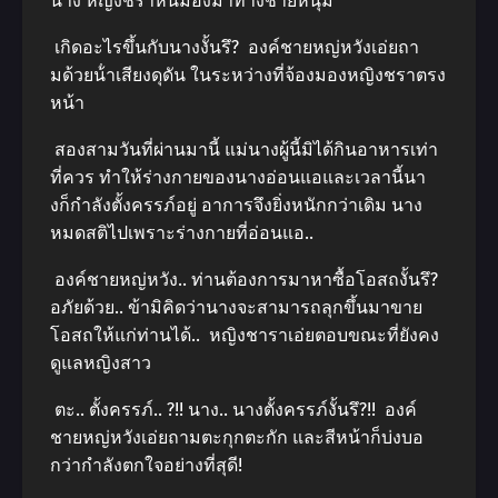
นาง หญิงชราหันมองมาทางชายหนุ่ม
เกิดอะไรขึ้นกับนางงั้นรึ? องค์ชายหญ่หวังเอ่ยถา
มด้วยน้ําเสียงดุดัน ในระหว่างที่จ้องมองหญิงชราตรง
หน้า
สองสามวันที่ผ่านมานี้ แม่นางผู้นี้มิได้กินอาหารเท่า
ที่ควร ทําให้ร่างกายของนางอ่อนแอและเวลานี้นา
งก็กําลังตั้งครรภ์อยู่ อาการจึงยิ่งหนักกว่าเดิม นาง
หมดสติไปเพราะร่างกายที่อ่อนแอ..
องค์ชายหญ่หวัง.. ท่านต้องการมาหาซื้อโอสถงั้นรึ?
อภัยด้วย.. ข้ามิคิดว่านางจะสามารถลุกขึ้นมาขาย
โอสถให้แก่ท่านได้.. หญิงชาราเอ่ยตอบขณะที่ยังคง
ดูแลหญิงสาว
ตะ.. ตั้งครรภ์.. ?!! นาง.. นางตั้งครรภ์งั้นรึ?!! องค์
ชายหญ่หวังเอ่ยถามตะกุกตะกัก และสีหน้าก็บ่งบอ
กว่ากําลังตกใจอย่างที่สุดี!