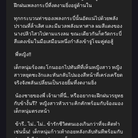
ฝึกฝนเพลงกระบี่ที่งดงามยิ่งอยู่ด้านใน
ทุกกระบวนท่าของเพลงกระบี่นั้นอัดแน่ไปด้วยพลัง
ปราณที่ล้ําเลิศ และมีมวลพลังมหาศาล ผมสีแดงของ
นางปลิวไสวไปตามแรงลม ขณะเดียวกันก็ตวัดกระบี่
สีแดงเข้มในมือเสมือนหนึ่งกําลังเข้าจู่โจมคู่ต่อสู้
พี่หญิง!!
เด็กหนุ่มร้องตะโกนออกไปทันทีที่เห็นหญิงสาว หญิง
สาวหยุดชะงักและหันกลับไปมองสีหน้าที่เคร่งเครียด
จริงจังพลันเปลี่ยนเป็นรอยยิ้มที่งดงามยิ่ง
น้องชายของพี่ เจ้ามาที่นี่.. หรืออยากจะฝึกฝนวรยุทธ
กับข้างั้นรึ? หญิงสาวหัวเราะคิกคักพร้อมกับจ้องมอง
เด็กหนุ่มตรงหน้า
ข้ารี.. ไม่.. ไม่.. ข้ารักชีวิตตนเองเกินกว่าที่จะคิดทํา
เช่นนั้น! เด็กหนุ่มก้าวเท้าถอยหลังกลับทันทีพร้อมกับ