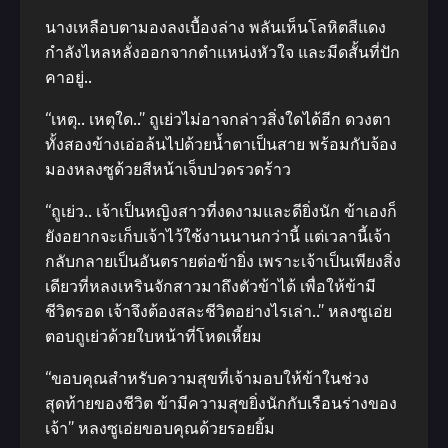
นางเหลือบตามองลงเบื้องล่าง พลันเห็นโลหิตสีแดง
กำลังไหลหลั่งออกจากตำแหน่งหัวใจ และมีดสั้นที่ปัก
คาอยู่..
“เหตุ.. เหตุใด..” ถูเย่วไม่อาจกล่าวสิ่งใดได้อีก ดวงตา
ทั้งสองข้างเอ่อล้นไปด้วยน้ำตาเป็นสาย พร้อมกับจ้อง
มองหลงซูด้วยสีหน้าเจ็บปวดรวดร้าว
“ถูเย่ว.. เจ้าเป็นหญิงสาวที่งดงามและดียิ่งนัก ข้าเองก็
ยังอยากจะเก็บเจ้าไว้ใช้งานนานกว่านี้ แต่เวลานี้เจ้า
กลับกลายเป็นอันตรายต่อข้ายิ่ง เพราะเจ้าเป็นเพียงสิ่ง
เดียวที่หลงเหรินจักสาวมาถึงตัวข้าได้ เพื่อให้ข้ามี
ชีวิตรอด เจ้าจึงต้องสละชีวิตอย่างไรเล่า..” หลงซูเอ่ย
ตอบถูเย่วด้วยใบหน้าที่โหดเหี้ยม
“ขอบคุณสำหรับความสุขที่เจ้ามอบให้ข้าในช่วง
สุดท้ายของชีวิต ข้ามีความสุขยิ่งนักกับเรือนร่างของ
เจ้า” หลงซูเอ่ยขอบคุณด้วยรอยยิ้ม