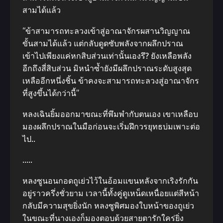
สามได้แล้ว
“ข้าสามารถทะลวงเข้าสู่อาณาจักรผสานวิญญาณ
ขั้นสามได้แล้ว แต่กลับดูดซับพลังจากผลึกปราณ
เข้าไปเพียงแค่หกสิบส่วนเท่านั้นเองรึ? ยังเหลือพลัง
อีกถึงสี่สิบส่วน มิหนำซ้ำยังมีผลึกปราณระดับสูงสุด
เหลืออีกหนึ่งชิ้น ข้าคงจะสามารถทะลวงสู่อาณาจักร
ที่สูงขึ้นได้กว่านี้”
หลงเฉินยิ้มออกมาขณะที่พึมพำกับตนเอง เขาเหลือบ
มองผลึกปราณในมือก่อนจะเริ่มฝึกวรยุทธบ่มเพาะต่อ
ไป..
…..
หลงซูนอนกอดถูเย่วไว้ในอ้อมแขนหลังจากเริงรักกัน
อยู่ราวครึ่งชั่วยาม เวลานี้ทั้งคู่ดูเหน็ดเหนื่อยแต่สีหน้า
กลับมีความสุขยิ่งนัก หลงซูพิศมองใบหน้าของถูเย่ว
ในขณะที่นางเองก็มองตอบด้วยสายตารักใคร่ยิ่ง