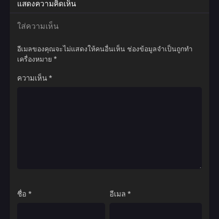
ฝ่าฟันอุปสรรคมากมายเกินคณานับ สังหารทุกคนที่เข้าขัดขวาง ยอด
แสดงความคิดเห็น
ผู้ฝึกยุทธ์พเนจรท่องโลกาท้ายุทธภพสุดขอบฟ้า จนกลายเป็นที่รู้จักใน
นามเทพปีศาจแห่งจักรวาล ปกครองความเป็นและความตาย แม้กระ
ใส่ความเห็น
ทั้งสรวงสวรรค์ยังต้องก้มกราบต่อหน้าเขา!
อีเมลของคุณจะไม่แสดงให้คนอื่นเห็น
ช่องข้อมูลจำเป็นถูกทำ
เครื่องหมาย
*
ความเห็น
*
ชื่อ
*
อีเมล
*