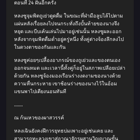
ตอนที่ 24 ฝันอีกครั้ง
หลงซูจุมพิตถูเย่วดูดดื่ม ในขณะที่ฝ่ามือลูบไล้ไปตาม
แผ่นหลังเรื่อยลงไปจนกระทั่งถึงบั้นท้ายของนางจึง
หยุด และบีบเค้นเล่นไปมาอยู่เช่นนั้น หลงซูผละออก
หลังจากจุมพิตดื่มด่ำอยู่ครู่หนึ่ง ทั้งคู่ต่างจ้องลึกลงไป
ในดวงตาของกันและกัน
หลงซูค่อยๆเปลื้องอาภรณ์ของถูเย่วและของตนเอง
ออกจนหมด และเวลานี้ทั้งคู่ก็อยู่ในสภาพเปลือยเปล่า
ด้วยกัน หลงซูจ้องมองเรือนร่างงดงามของนางด้วย
ความหื่นกระหาย เขาช้อนร่างของนางไว้ในอ้อม
แขนพาไปเตียงนอนทันที
…….
ณ ก้นเหวของผาสวรรค์
หลงเฉินยังคงฝึกวรยุทธบ่มเพาะอยู่เช่นเคย และ
สามารถทะลวงเขาสู่อาณาจักรผสานวิญญาณขั้น