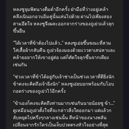
หลงซูจุมพิตนางดื่มด่ำอีกครั้ง ฝ่ามือที่ว่างอยู่เคล้า
คลึงเนินอกอวบอิ่มคู่นั้นเล่นไปด้วย ผ่านไปเพียงสอง
สามอึดใจ หลงซูจึงผละออกจากร่างของถูเย่วแล้วลุก
ขึ้นยืน
“ได้เวลาที่ข้าต้องไปแล้ว..” หลงซูเอ่ยขึ้นขณะที่สวม
ใส่เสื้อผ้ากลับคืน ถูเย่วจ้องมองด้วยแววตาเสน่หาและ
คล้ายอยากให้เขาอยู่ต่อ แต่ก็ตัดใจลุกขึ้นจากเตียง
เช่นกัน
“ช่วงเวลาที่ข้าได้อยู่กับเจ้าช่างเป็นช่วงเวลาที่ดียิ่งนัก
ข้าคงจะคิดถึงเจ้ายิ่งนัก” หลงซูเอ่ยบอกพร้อมกับโอบ
กอดร่างของถูเย่วไว้อีกครั้ง
“ข้าเองก็คงจะคิดถึงท่านมากเช่นกันนายน้อยซู ข้า…”
ดูเหมือนถูเย่วตั้งใจที่จะกล่าวสิ่งใดออกมา แต่แล้วก
ลับหยุดไปครึ่งๆกลางเช่นนั้น สีหน้าของนางพลัน
เปลี่ยนจากรักใคร่เป็นเจ็บปวดตรงหัวใจอย่างที่สุด