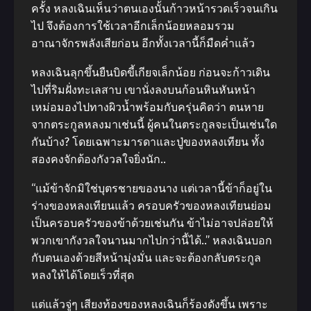
ครั้ง หลงเฉินเห็นว่าตนเองนั้นก้าวหน้ารวดเร็วจนเกิน
ไป จึงต้องการใช้เวลาอีกเล็กน้อยหลอมรวม
อาณาจักรพลังเสียก่อน อีกทั้งเวลานี้ก็มืดค่ำแล้ว
หลงเฉินลุกขึ้นยืนบิดขี้เกียจเล็กน้อย ก่อนจะก้าวเดิน
ไปที่ริมฝั่งทะเลสาบ เขานั่งลงบนก้อนหินหันหน้า
เหม่อมองไปทางผิวน้ำพร้อมกับครุ่นคิดว่า ตนหาย
จากตระกูลหลงมาเช่นนี้ ผู้คนในตระกูลจะเป็นเช่นใด
กันบ้าง? โดยเฉพาะมารดาและปู่ของหลงเทียน ทั้ง
สองคงจักต้องกังวลใจยิ่งนัก..
“แม้ข้าจักมิใช่บุตรชายของนาง แต่เวลานี้ข้าก็อยู่ใน
ร่างของหลงเทียนแล้ว ครอบครัวของหลงเทียนย่อม
เป็นครอบครัวของข้าด้วยเช่นกัน ข้าไม่อาจปล่อยให้
พวกเขากังวลใจนานมากไปกว่านี้ได้..” หลงเฉินบอก
กับตนเองด้วยสีหน้ามุ่งมั่น และจะต้องกลับตระกูล
หลงให้ได้โดยเร็วที่สุด
แต่แล้วจู่ๆ เสียงท้องของหลงเฉินก็ร้องดังขึ้น เพราะ