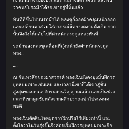
เขาเดินตรงไปยังบริเวณที่รถม้าจอดไว้ทันที และพบ
ว่าคนขับรถม้าได้รอเขาอยู่ที่นั่นแล้ว
ทันทีที่ขึ้นไปบนรถม้าได้ หลงซูก็ถอดผ้าคลุมหน้าออก
และเปลี่ยนมาสวมใส่อาภรณ์สีทองงดงามดังเดิม จาก
นั้นจึงสั่งให้กลับไปที่ตำหนักตระกูลหลงทันที
รถม้าของหลงซูเคลื่อนที่มุ่งหน้ายังตำหนักตระกูล
หลง..
….
ณ ก้นเหวลึกของผาสวรรค์ หลงเฉินยังคงมุ่งมั่นฝึกวร
ยุทธบ่มเพาะเช่นเคย และเวลานี้เขาก็ได้เขาสู่ขั้น
สูงสุดของอาณาจักรผสานวิญญาณแล้ว และเป็นช่วง
เวลาที่เขาดูดซับพลังจากผลึกปราณเข้าไปจนหมด
พอดี
หลงเฉินตัดสินใจหยุดการฝึกปรือไว้เพียงเท่านี้ และ
ตั้งใจว่าในวันรุ่งขึ้นจึงค่อยเริ่มฝึกวรยุทธบ่มเพาะอีก