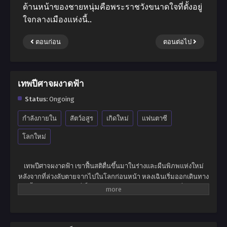
ด้านหน้าของชายหนุ่มคือพระราชวังขนาดใจที่ตั้งอยู่
ใจกลางเมืองแห่งนี้..
ตอนก่อน
ตอนต่อไป
เทพปีศาจผงาดฟ้า
Status:
Ongoing
กำลังภายใน
สัตว์อสูร
เกิดใหม่
แฟนตาซี
โลกใหม่
เทพปีศาจผงาดฟ้า เขาฟื้นสติตื่นขึ้นมาในร่างและผืนพิภพแห่งใหม่
หลังจากที่ล่วงลับตายจากไปในโลกก่อนหน้า หลงเฉินเริ่มออกเดินทาง
ครั้งใหม่ในผืนพิภพที่เต็มไปด้วยเทพเซียนและมารปีศาจ สิ่งมีชีวิต
ลึกลับมากมายหลายหลาก และมนุษย์ที่สามารถบ่มเพาะพลังจนขึ้น
กลายเป็นยอดฝีมือผู้ไร้เทียมทาน พร้อมผงาดขึ้นสู่จุดสูงสุดแห่งผืน
พิภพทั้งมวล หนทางเบื้องหน้าของเขามิได้เรียบง่ายอย่างที่คิด จำต้อง