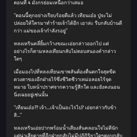
ตอนที่ 4 มังกรย่อมเหนือกว่าเสมอ
“ตอนนี้ทุกอย่างเรียบร้อยดีแล้ว เทียนเอ๋อ ปู่จะไม่
ปล่อยให้ใครมาทำร้ายเจ้าได้อีก เอาล่ะ รีบกลับบ้านดี
กว่า แม่ของเจ้ากำลังรอยู่”
หลงเหรินคลี่ยิ้มกว้างขณะเอ่ยกล่าวออกไป แต่
อย่างไรก็ตามหลงเทียนกลับไม่ตอบสนองคำกล่าว
ใดๆ
เมื่อมองไปที่หลงเทียนเขาพลันต้องตื่นตกใจสุดขีด
ดวงตาของอีกฝ่ายไร้ซึ่งชีวิตชีวาเหม่อลอยไร้จุด
หมาย ใบหน้าปราศจากความรู้สึกใด และยังคงนอน
นิ่งเฉยอยู่เช่นนั้น
“เทียนเอ๋อ?? เจ้า…เจ้าเป็นอะไรไป? เอ่ยกล่าวกับข้า
สิ…”
หลงเหรินเอ่ยปากพร้อมน้ำเสียงสั่นคลอนใจไม่ดีนัก
แต่น่าเสียดายที่อีกฝ่ายกลับไม่มีปฏิกิริยาใดๆตอบกลับ