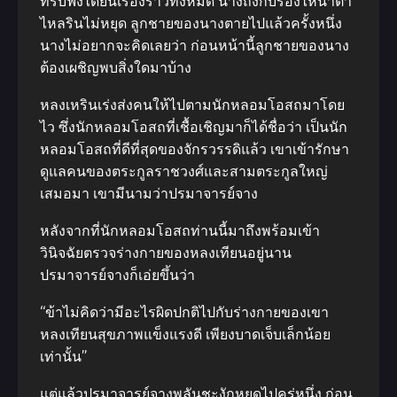
ที่รับฟังได้ยินเรื่องราวทั้งหมด นางถึงกับร้องไห้น้ำตา
ไหลรินไม่หยุด ลูกชายของนางตายไปแล้วครั้งหนึ่ง
นางไม่อยากจะคิดเลยว่า ก่อนหน้านี้ลูกชายของนาง
ต้องเผชิญพบสิ่งใดมาบ้าง
หลงเหรินเร่งส่งคนให้ไปตามนักหลอมโอสถมาโดย
ไว ซึ่งนักหลอมโอสถที่เชื้อเชิญมาก็ได้ชื่อว่า เป็นนัก
หลอมโอสถที่ดีที่สุดของจักรวรรดิแล้ว เขาเข้ารักษา
ดูแลคนของตระกูลราชวงศ์และสามตระกูลใหญ่
เสมอมา เขามีนามว่าปรมาจารย์จาง
หลังจากที่นักหลอมโอสถท่านนี้มาถึงพร้อมเข้า
วินิจฉัยตรวจร่างกายของหลงเทียนอยู่นาน
ปรมาจารย์จางก็เอ่ยขึ้นว่า
“ข้าไม่คิดว่ามีอะไรผิดปกติไปกับร่างกายของเขา
หลงเทียนสุขภาพแข็งแรงดี เพียงบาดเจ็บเล็กน้อย
เท่านั้น”
แต่แล้วปรมาจารย์จางพลันชะงักหยุดไปครู่หนึ่ง ก่อน