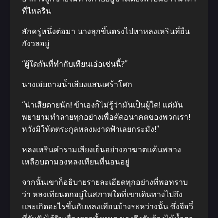
ที่ไหลริน
สักครู่หนึ่งต่อมา นางลุกขึ้นตรงไปหาหลงเหรินที่ยืน
กังวลอยู่
“ผู้ใดกันที่ทำกับเทียนเอ๋อเช่นนี้?”
นางเอ่ยถามน้ำเสียงแสนเศร้าโศก
“น่าเสียดายนัก! ข้าเองก็ไม่รู้ว่ามันเป็นผู้ใด! แต่มัน
พยายามทำลายทุกอย่างเพื่อตัดอนาคตของพวกเรา!
หวังมิให้ตตระกูลหลงผงาดฟ้าเลยกระมัง!”
หลงเหรินคำรามเสียงเย็นอย่างอาฆาตแค้นพลาง
เหลือบตามองหลงเทียนที่นอนอยู่
จากนั้นเขาก็อธิบายรายละเอียดทุกอย่างที่พอทราบ
ว่า หลงเทียนตกอยู่ในสภาพใดที่เขาเดินทางไปถึง
และเกิดอะไรขึ้นกับหลงเทียนบ้างระหว่างนั้น ซึ่งจีอวี๋