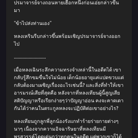
ปรมาจารย์จางถอนหายเฮือกหนึ่งก่อนเอ่ยกล่าวขึ้น
มา
“ข้าไปส่งท่านเอง”
หลงเหรินรีบกล่าวขึ้นพร้อมเชิญปรมาจารย์จางออก
ไป
……………………..
เมื่อหลงเฉินระลึกความทรงจำเหล่านี้ในอดีตได้ เขา
กลับรู้สึกขมขื่นใจไม่น้อย เด็กน้อยอายุแค่แปดขวบแต่
กลับต้องมาเผชิญเรื่องอะไรเช่นนี้? และสิ่งที่ทำให้เขา
อารมรณ์เสียที่สุดคือ หลังจากที่หลงเทียนผู้นี้สูญเสีย
สติปัญญาหรือเรียกง่ายๆว่าปัญญาอ่อน คงจะคาดเดา
กันได้ว่าคนในตระกูลหลงจะปฏิบัติต่อเขาอย่างไร?
หลงเทียนถูกลูกพี่ลูกน้องรังแกทำร้ายร่ายกายต่างๆ
นาๆ เนื่องจากความอิจฉาริษยาที่หลงเทียนมี
พรสวรรค์โดดเด่นกว่าทุกคนในอดีต แต่พวกเขาก็ได้