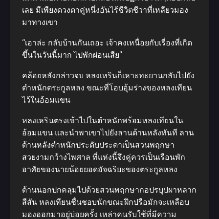
เลย มีเพียงดวงตาคู่หนึ่งอันไร้ชีวิตชีวาที่เหลียวมอง
มาทางเขา
“เอาล่ะ กลับบ้านกันเถอะ เจ้าคงเหนื่อยกับเรื่องที่เกิด
ขึ้นในวันนี้มาก ไปพักผ่อนเสีย”
คล้อยหลังกล่าวจบ หลงเหรินก็เหาะทะยานกลับไปยัง
ตำหนักตระกูลหลง ขณะที่โอบอุ้มร่างของหลงเทียน
ไว้ในอ้อมแขน
หลงเหรินตรงเข้าไปในตำหนักพร้อมหลงเทียนใน
อ้อมแขน และนำพาเขาไปยังลานด้านหลังทันที ลาน
ด้านหลังตำหนักประดับประดาเป็นสวนพฤกษา
สวยงามกว้างไพศาล ที่แห่งนี้จึงคู่ควรเป็นเรือนพัก
อาศัยของนายน้อยยอดอัจฉริยะของตระกูลหลง
ด้านนอกปกคลุมไปด้วยสวนพฤกษากอปรบุปผาหลาก
สีสัน หลงเทียนชื่นชอบนักขณะฝึกปรือมักจะเหลือบ
มองออกมาอยู่บ่อยครั้ง เหล่าคนรับใช้ที่มีความ