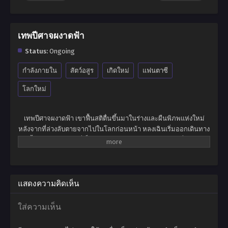
เทพปีศาจผงาดฟ้า
Status:
Ongoing
กำลังภายใน
สัตว์อสูร
เกิดใหม่
แฟนตาซี
โลกใหม่
เทพปีศาจผงาดฟ้า เขาฟื้นสติตื่นขึ้นมาในร่างและผืนพิภพแห่งใหม่
หลังจากที่ล่วงลับตายจากไปในโลกก่อนหน้า หลงเฉินเริ่มออกเดินทาง
ครั้งใหม่ในผืนพิภพที่เต็มไปด้วยเทพเซียนและมารปีศาจ สิ่งมีชีวิต
ลึกลับมากมายหลายหลาก และมนุษย์ที่สามารถบ่มเพาะพลังจนขึ้น
กลายเป็นยอดฝีมือผู้ไร้เทียมทาน พร้อมผงาดขึ้นสู่จุดสูงสุดแห่งผืน
พิภพทั้งมวล หนทางเบื้องหน้าของเขามิได้เรียบง่ายอย่างที่คิด จำต้อง
ฝ่าฟันอุปสรรคมากมายเกินคณานับ สังหารทุกคนที่เข้าขัดขวาง ยอด
แสดงความคิดเห็น
ผู้ฝึกยุทธ์พเนจรท่องโลกาท้ายุทธภพสุดขอบฟ้า จนกลายเป็นที่รู้จักใน
นามเทพปีศาจแห่งจักรวาล ปกครองความเป็นและความตาย แม้กระ
ใส่ความเห็น
ทั้งสรวงสวรรค์ยังต้องก้มกราบต่อหน้าเขา!