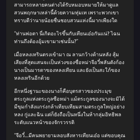
สามารถหลายคนต่างได้รับหมอบหมายให้มาดูแล
สวนพฤกษาเหล่านี้ด้วยความทุ่มเท เพราะพวกเขา
ทราบดีว่านายน้อยชื่นชอบสวนแห่งนี้มากเพียงใด
“ท่านพ่อตา นี่เกิดอะไรขึ้นกับเทียนเอ๋อกันแน่? ไฉน
ท่านถึงต้องอุ้มเขามาเช่นนั้น?”
เมื่อหลงเหรินตรงเข้ามา ณ ลานกว้างด้านหลัง สุ้ม
เสียงที่สุดแสนจะเป็นห่วงของซื่อหม่าจีอวี๋พลันดังก้อง
นางเป็นมารดาของหลงเทียน และยังเป็นสะใภ้ของ
หลงเหรินอีกด้วย
อีกหนึ่งฐานะของนางก็คือบุตรสาวของประมุข
ตระกูลแห่งตระกูลซือหม่า แม้ตระกูลของนางจะมิได้
มีขุมกำลังแกร่งกล้าเทียบเทียมสามตระกูลใหญ่อย่าง
หลง กู่และฉิน แต่ก็ยังถือเป็นหนึ่งในห้ากลุ่มอิทธิพล
ระดับแนวหน้าของจักรวรรดิ
“จีอวี๋…มีคนพยายามลอบสังหารเทียนเอ๋อ แต่ขอบคุณ