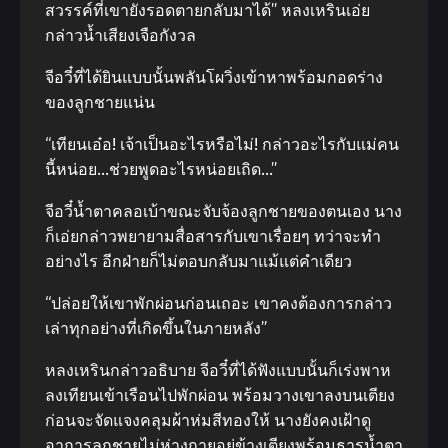
สวรรค์ที่เขายังรอดตายกลับมาได้” หลงเหรินเอ่ย
กล่าวน้ำเสียงเจือกังวล
จีอวี๋ที่ได้ยินแบบนั้นพลันโผวิ่งเข้าหาพร้อมกอดร่าง
ของลูกชายแน่น
“เทียนเอ๋อ! เจ้าเป็นอะไรหรือไม่! กล่าวอะไรกับแม่คน
นี้หน่อย…ช่วยพูดอะไรหน่อยเถิด…”
จีอวี๋น้ำตาคลอเบ้าขณะจับจ้องลูกชายของตนเอง นาง
ก็เอ่ยกล่าวพยายามสื่อสารกับเขาเรื่อยๆ ทว่าจะทำ
อย่างไร อีกฝ่ายก็ไม่ตอบกลับมาแม้แต่คำเดียว
“ปล่อยให้เขาพักผ่อนก่อนเถอะ เขาคงต้องการกล่าว
เล่าทุกอย่างที่เกิดขึ้นในภายหลัง”
หลงเหรินกล่าวอธิบาย จีอวี๋ที่ได้ฟังแบบนั้นก็เร่งพาห
ลงเทียนเข้าเรือนไปพักผ่อน พร้อมวางเขาลงบนเตียง
ก่อนจะจัดแจงคลุมผ้าห่มสีทองให้ นางยังคงเฝ้าดู
อาการลูกชายไม่ห่างกายอยู่ข้างเตียงพร้อมธารน้ำตา