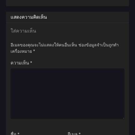
กลายเป็นยอดฝีมือผู้ไร้เทียมทาน พร้อมผงาดขึ้นสู่จุดสูงสุดแห่งผืน
พิภพทั้งมวล หนทางเบื้องหน้าของเขามิได้เรียบง่ายอย่างที่คิด จำต้อง
ฝ่าฟันอุปสรรคมากมายเกินคณานับ สังหารทุกคนที่เข้าขัดขวาง ยอด
แสดงความคิดเห็น
ผู้ฝึกยุทธ์พเนจรท่องโลกาท้ายุทธภพสุดขอบฟ้า จนกลายเป็นที่รู้จักใน
นามเทพปีศาจแห่งจักรวาล ปกครองความเป็นและความตาย แม้กระ
ใส่ความเห็น
ทั้งสรวงสวรรค์ยังต้องก้มกราบต่อหน้าเขา!
อีเมลของคุณจะไม่แสดงให้คนอื่นเห็น
ช่องข้อมูลจำเป็นถูกทำ
เครื่องหมาย
*
ความเห็น
*
ชื่อ
*
อีเมล
*