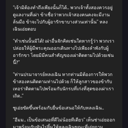
“เจ้ามิต้องทำถึงเพียงนั้นก็ได้.. พวกเจ้าทั้งสองควรอยู่
ดูแลงานที่เผ่า ข้าเชื่อว่าพวกเจ้าสองคนคงจะมีงาน
ล้นมือ ข้าจะไปกับผู้อารักขาบางส่วนเท่านั้น” หลง
เฉินเอ่ยตอบ
“ทำเช่นนั้นมิได้! เผ่าอื่นจักคิดเช่นใดหากรู้ว่า พวกเรา
ปล่อยให้ผู้มีพระคุณออกเดินทางไปเพียงลำพังกับผู้
อารักขา โดยมิมีคนสำคัญของเผ่าติดตามไปด้วยเช่น
นี้?”
“ท่านปรมาจารย์หลงเฉิน หากท่านมิต้องการให้พวก
ข้าสองคนติดตามท่านไปด้วย ก็ให้ลูกสาวของข้ากับ
เทอร่าติดตามไปพร้อมกับนักรบที่เก่งที่สุดของเผ่าเรา
เถิด..”
ซูเอ่ยขัดขึ้นพร้อมกับยื่นข้อเสนอให้กับหลงเฉิน..
“อืมม.. เป็นข้อเสนอที่ดีไม่น้อยทีเดียว” เท็นช่าเอ่ยออก
มาพร้อมกับหันไปยิ้มให้หลงเฉินขณะที่เอ่ยถาม