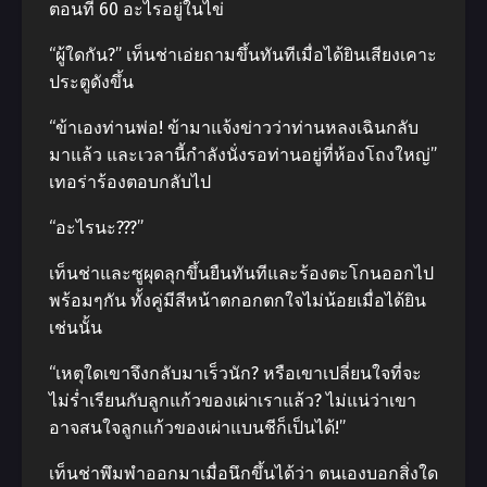
ตอนที่ 60 อะไรอยู่ในไข่
“ผู้ใดกัน?” เท็นช่าเอ่ยถามขึ้นทันทีเมื่อได้ยินเสียงเคาะ
ประตูดังขึ้น
“ข้าเองท่านพ่อ! ข้ามาแจ้งข่าวว่าท่านหลงเฉินกลับ
มาแล้ว และเวลานี้กำลังนั่งรอท่านอยู่ที่ห้องโถงใหญ่”
เทอร่าร้องตอบกลับไป
“อะไรนะ???”
เท็นช่าและซูผุดลุกขึ้นยืนทันทีและร้องตะโกนออกไป
พร้อมๆกัน ทั้งคู่มีสีหน้าตกอกตกใจไม่น้อยเมื่อได้ยิน
เช่นนั้น
“เหตุใดเขาจึงกลับมาเร็วนัก? หรือเขาเปลี่ยนใจที่จะ
ไม่ร่ำเรียนกับลูกแก้วของเผ่าเราแล้ว? ไม่แน่ว่าเขา
อาจสนใจลูกแก้วของเผ่าแบนชีก็เป็นได้!”
เท็นช่าพึมพำออกมาเมื่อนึกขึ้นได้ว่า ตนเองบอกสิ่งใด