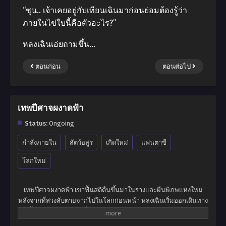
“ซุน.. เจ้าเคยอยู่กับเทียนเฉินมาก่อนย่อมต้องรู้ว่า
ภายในไข่ใบนี้คือตัวอะไร?”
หลงเฉินเอ่ยถามขึ้น…
ตอนก่อน
ตอนต่อไป
เทพปีศาจผงาดฟ้า
Status:
Ongoing
กำลังภายใน
สัตว์อสูร
เกิดใหม่
แฟนตาซี
โลกใหม่
เทพปีศาจผงาดฟ้า เขาฟื้นสติตื่นขึ้นมาในร่างและผืนพิภพแห่งใหม่
หลังจากที่ล่วงลับตายจากไปในโลกก่อนหน้า หลงเฉินเริ่มออกเดินทาง
ครั้งใหม่ในผืนพิภพที่เต็มไปด้วยเทพเซียนและมารปีศาจ สิ่งมีชีวิต
ลึกลับมากมายหลายหลาก และมนุษย์ที่สามารถบ่มเพาะพลังจนขึ้น