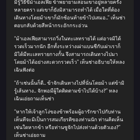
มิรู้วิธีขี่ม้าเอลเฟีย ข้าพยายามสอนเขาอยู่หลายครั้ง
หลายครา แต่เขาก็ยังมิสามารถทำได้ เมื่อใดที่ต้อง
เดินทางโดยม้าเขาก็มักซ้อนท้ายข้าไปเสมอ..” เท็นช่า
ตอบกลับด้วยสีหน้ากระอักกระอ่วน
“ม้าเอลเฟียสามารถวิ่งในทะเลทรายได้ แต่อาจมิได้
รวดเร็วมากนัก อีกทั้งระหว่างเผ่าแบนชีกับเผ่าเราก็
มิได้มีทะเลทรายกางกั้น จึงสามารถเดินทางไปมา
โดยม้าได้อย่างสะดวกรวดเร็ว” เท็นช่าอธิบายให้หลง
เฉินฟังต่อ
“ถ้าเช่นนั้นก็ดี.. ข้าจักเดินทางไปที่นั่นโดยม้า แต่ข้ามิ
รู้เส้นทาง.. จักพอมีผู้ใดติดตามข้าไปได้บ้าง?” หลง
เฉินเอ่ยถามเท็นช่า
“หากให้เจ้าลูกโง่ของข้าพร้อมผู้อารักขาไปกับท่าน
เห็นทีจะมิเป็นการสมเกียรติของท่านนัก ท่านคิดเห็น
เช่นใดหากข้า หรือท่านซูจักไปส่งท่านด้วยตัวเอง?”
เท็นช่าเอ่ยถาม