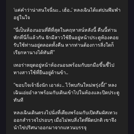
‘แค่คำว่าน่าสนใจนี่นะ.. เฮ้อ..’ หลงเฉินได้แต่บ่นพึมพำ
อยู่ในใจ
“นี่เป็นห้องนอนที่ดีที่สุดในคฤหาสน์หลังนี้ คืนนี้ท่าน
พักที่นี่ก็แล้วกัน จักมีสาวใช้ยืนอยู่หน้าประตูห้องคอย
รับใช้ท่านอยู่ตลอดทั้งคืน หากท่านต้องการสิ่งใดก็
เรียกหานางได้ทันที”
เทอร่าหยุดอยู่หน้าห้องนอนพร้อมกับยกมือขึ้นชี้ไป
ทางสาวใช้ที่ยืนอยู่ด้านข้า..
“ขอบใจเจ้ายิ่งนัก เอาล่ะ.. ไว้พบกันใหม่พรุ่งนี้!” หลง
เฉินเอ่ยอำลาพร้อมกับเดินเข้าไปในห้องและปิดประตู
ทันที
หลงเฉินเดินตรงไปนั่งที่เตียงพร้อมกับเปิดสัมผัสเทวะ
ออกสำรวจไปรอบๆ เมื่อไม่พบสิ่งใดที่ผิดปกติ เขาจึง
นำไข่ปริศนาออกมาจากแหวนบรรจุ