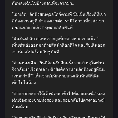
กับหลงเฉินไปบ้างก่อนที่จะจากมา..
“เอาเถิด.. จักด้วยเหตุผลใดก็ตามที นับเป็นเรื่องดีที่เขา
มิต้องการอยู่ที่เผ่าของเราต่อ เรามีโอกาสที่จะส่งเขา
ออกนอกเผ่าแล้ว!” ซูตอบกลับทันที
“นั่นสินะ! นับว่าเทพเจ้าอยู่เคียงข้างพวกเราแล้ว..”
เท็นช่าเอ่ยออกมาด้วยสีหน้าดีอกดีใจ และรีบเดินออก
จากห้องไปพร้อมกับซูทันที
“ท่านหลงเฉิน.. ยินดีต้อนรับอีกครั้ง ว่าแต่เหตุใดท่าน
จึงกลับมาเร็วนักเล่า? ข้ายังคิดว่าท่านจักต้องอยู่ที่นั่น
นานกว่านี้”” เท็นช่าเอ่ยทักทายหลงเฉินทันทีที่เดิน
เข้าไปในห้อง
“ข้าอยากจะขอให้เจ้าช่วยพาข้าไปที่เผ่าแบนชี..” หลง
เฉินจ้องมองชายทั้งสอง และตอบกลับไปตรงๆอย่างมิ
อ้อมค้อม
“ด้วยความยินดี!! ข้าจักรีบไปจัดเตรียมการเดินทางให้