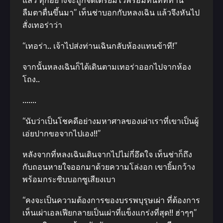
แล้ว ทุกอย่างจะถูกจัดเตรียมไว้พร้อมทันทีที่ท่าน
ลืมตาตื่นขึ้นมา” เท็นช่าบอกกับหลงเฉิน แล้วจึงหันไป
สั่งเทอร่าว่า
“เทอร่า.. เจ้าไปส่งท่านเฉินกลับห้องแทนข้าที!”
จากนั้นหลงเฉินก็ได้เดินตามเทอร่าออกไปจากห้อง
โถง..
…….
“นับว่าเป็นโชคดีอย่างมหาศาลของเผ่าเราที่เขาเป็นผู้
เอ่ยปากขอจากไปเอง!!”
หลังจากที่หลงเฉินเดินจากไปไม่กี่อึดใจ เท็นช่าก็ถึง
กับถอนหายใจออกมาด้วยความโล่งอก เขายิ้มกว้าง
พร้อมกระซิบบอกซูเสียงเบา
“คงจะเป็นความต้องการของบรรพบุรุษเผ่า ที่ต้องการ
เห็นเผ่าเอลเฟียกลายเป็นเผ่าที่แข็งแกร่งที่สุด!! ฮ่าๆๆ”