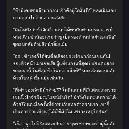
“ข้ามิเคยพบเจ้ามาก่อน เจ้าคือผู้ใดงั้นรึ?” หลงเฉินเอ่ย
ถามออกไปด้วยความสงสัย
“คิดไม่ถึงว่าข้าจักมีวาสนาได้พบกับท่านปรมาจารย์
หลงเฉิน ข้าน้อยนามว่าซู เป็นรองหัวหน้าเผ่าเอลเฟีย”
ซูตอบกลับด้วยสีหน้ายิ้มแย้ม
“อ่อ.. ข้าเองก็ได้ยินชื่อเสียงของเจ้ามาก่อนเช่นกัน!
รองหัวหน้าเผ่าเอลเฟียผู้แข็งแกร่งที่สุดเป็นอันดับสอง
ของเผ่านี้ ในที่สุดข้าก็พบเจ้าเสียที!” หลงเฉินตอบกลับ
ด้วยใบหน้ายิ้มแย้มเช่นกัน
“ที่เผ่าของเจ้ามีม้าด้วยรึ? ในดินแดนที่มีแต่ทะเลทราย
เช่นนี้ ม้าจักมีประโยชน์อันใด? ม้าวิ่งในทะเลทรายได้
ด้วยรึ? แต่เมื่อครั้งที่ข้าพบกับเทอร่าคราแรก เขาก็
เดินทางด้วยเท้าหาได้มีขี่ม้าไม่ เพราะเหตุใดกัน?”
“เฮ้อ.. พูดไปก็รังแต่จะอับอาย บุตรชายของข้าผู้นี้กลับ