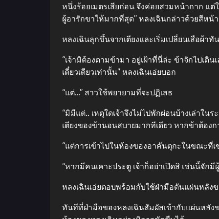
หนึ่งร้อยเมตรเสียก่อน จึงค่อยสวมหน้ากาก แต่ใน
ผู้อารักขาให้มากที่สุด” หลงเฉินกล่าวด้วยสีหน้
หลงเฉินลุกขึ้นจากเตียงและเริ่มเปลี่ยนเสือผ้าท
“เจ้ามิต้องตามข้ามา อยู่เฝ้าที่นี่ล่ะ ข้าจักไป
เดี๋ยวเดียวเท่านั้น” หลงเฉินเอ่ยบอก
“แต่…” สาวใช้พยายามที่จะปฏิเสธ
“มิมีแต่.. เหตุใดเจ้าจึงไม่ไปพักผ่อนบ้างเล่าในร
เตียงของข้านอนสบายมากทีเดียว หากข้าต้องการสิ
“แต่การเข้าไปในห้องของอาคันตุกะในขณะที่เขาไ
“หากมีคนเคาะประตู เจ้าก็อย่าเปิดสิ เช่นนี้จักมีผู้
หลงเฉินเอ่ยตอบพร้อมกับใช้ฝ่ามือดันแผ่นหลัง
ทันทีที่ฝ่ามือของหลงเฉินสัมผัสเข้ากับแผ่นหลั