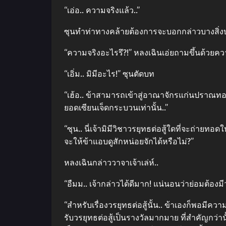
“เอ่อ.. ความจริงแล้ว..”
ซุนทำท่าทางคล้ายต้องการจะบอกกล่าวบางสิ่งบางอย
“ความจริงอะไรรึ?!” หลงเฉินเอ่ยถามขึ้นด้วยคว
“เอิ่ม.. มิมีอะไร!” ซุนตัดบท
“เฮ้อ.. ข้าสามารถเข้าสู่อาณาจักรแก่นปราณทอ
ยอดเซียนเจ็ดกระบวนเท่านั้น..”
“ซุน.. นี่เจ้ามิมีวิชาวรยุทธต่อสู้ใดที่จะถ่ายทอด
จะให้ข้าแอบดูสักหน่อยจักได้หรือไม่?”
หลงเฉินกล่าววาจาเจ้าเล่ห์..
“อืมม.. เจ้ากล่าวได้ดีมาก! แน่นอนว่าย่อมต้องมีวร
“สำหรับเรื่องวรยุทธต่อสู้นั้น.. ข้าเองก็พอมีควา
รับวรยุทธต่อสู้เป็นรางวัลมากมาย ที่สำคัญกว่านั