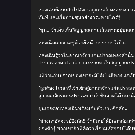
หลงเฉินย้อนกลับไปสังเกตดูแก่นสีแดงอย่างละเอ
ทันที และเริ่มถามซุนอย่างกระหายใคร่รู้
“ซุน.. ข้าเห็นเส้นวิญญาณสามเส้นพาดอยู่บนแก
หลงเฉินเอ่ยถามซูด้วยสีหน้าตกอกตกใจยิ่ง..
หลงเฉินรู้ว่าในอาณาจักรแก่นปราณทองคำนั้น 
ปราณทองคำได้แล้ว และหากมีเส้นวิญญาณปรากฏถึง
แม้ว่าแก่นปราณของเขาจะมิได้เป็นสีทอง แต่เป็
“ถูกต้อง!! เวลานี้เจ้าเข้าสู่อาณาจักรแก่นปร
สู่อาณาจักรแก่นปราณทองคำขั้นสามได้ ก็คงต้องนั
ซุนเอ่ยตอบหลงเฉินพร้อมกับหัวเราะคิกคัก..
“ช่างน่าอัศจรรย์ยิ่งนัก!! ข้ามิเคยได้ยินมาก่
ของข้ารู้ พวกเขาจักมิคิดว่าเรื่องมหัศจรรย์ได