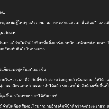
ง..
้วรยุทธต่อสู้ใหม่ๆ หลังจากผ่านการทดสอบแล้วเท่านั้นสินะ?” หลงเฉิ
 ซุนเอ่ยตอบ
คยฝึกฝนมา แม้ว่ามันจักมิใช่วิชาที่แข็งแกร่งมากนัก แต่ด้วยพลังบ่
ยตอบพร้อมกับคิดไปในทางบวก
ฉินจ้องมองซูพร้อมกับเอ่ยขึ้น
ยในช่วงเวลาที่จำกัดนี้ข้าจักต้องขโมยลูกแก้วนั่นออกมาให้ได้.. แต่เด
สู่อาณาจักรแก่นปราณทองคำได้แล้ว ระเวลาก็น่าจักต้องเพิ่มขึ้นเป็นส
ก็ผุดขึ้นมาในหัวของเขาได้ทันเวลา!
ข้าก็มิจำเป็นต้องเสียงอะไรมากมายอีก! เดิมทีข้าคิดว่าคงต้องพยายาม