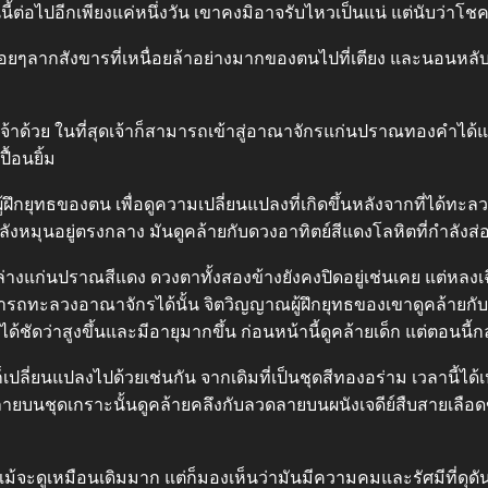
นนี้ต่อไปอีกเพียงแค่หนึ่งวัน เขาคงมิอาจรับไหวเป็นแน่ แต่นับว่าโช
่อยๆลากสังขารที่เหนื่อยล้าอย่างมากของตนไปที่เตียง และนอนหลับไ
จ้าด้วย ในที่สุดเจ้าก็สามารถเข้าสู่อาณาจักรแก่นปราณทองคำได้แ
้อนยิ้ม
ฝึกยุทธของตน เพื่อดูความเปลี่ยนแปลงที่เกิดขึ้นหลังจากที่ได้ทะ
หมุนอยู่ตรงกลาง มันดูคล้ายกับดวงอาทิตย์สีแดงโลหิตที่กำลังส่องส
องล่างแก่นปราณสีแดง ดวงตาทั้งสองข้างยังคงปิดอยู่เช่นเคย แต่หลงเ
มารถทะลวงอาณาจักรได้นั้น จิตวิญญาณผู้ฝึกยุทธของเขาดูคล้ายกับเด็
ได้ชัดว่าสูงขึ้นและมีอายุมากขึ้น ก่อนหน้านี้ดูคล้ายเด็ก แต่ตอนนี้กล
ปลี่ยนแปลงไปด้วยเช่นกัน จากเดิมที่เป็นชุดสีทองอร่าม เวลานี้ได้เปล
ดลายบนชุดเกราะนั้นดูคล้ายคลึงกับลวดลายบนผนังเจดีย์สืบสายเลื
ม้จะดูเหมือนเดิมมาก แต่ก็มองเห็นว่ามันมีความคมและรัศมีที่ดุดั