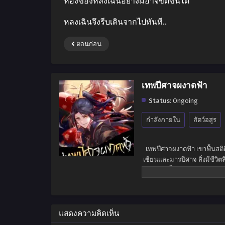
ห้องของหลงเฉินอย่างมิอาจขัดขืนได้
หลงเฉินจึงรีบเดินจากไปทันที..
ตอนก่อน
เทพปีศาจผงาดฟ้า
Status:
Ongoing
กำลังภายใน
สัตว์อสูร
เทพปีศาจผงาดฟ้า เขาฟื้นสติ
เซียนและมารปีศาจ สิ่งมีชีวิ
หนทางเบื้องหน้าของเขามิได้
จนกลายเ
แสดงความคิดเห็น