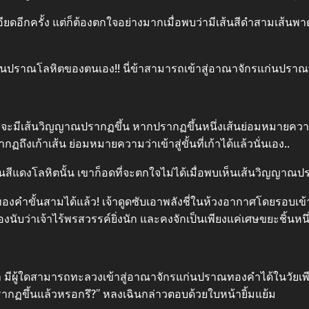
ียดอีกครั้ง แต่ก็ต้องตกใจอย่างมากเมื่อพบว่ามีเส้นสีดำสามเส้นพา
่นปราณโลหิตของตนเอง!! นี่ข้าสามารถเข้าสู่อาณาจักรแก่นปราณทอง
จะมีเส้นวิญญาณปรากฏขึ้น หากปรากฏขึ้นหนึ่งเส้นย่อมหมายความ
เก้าเส้น ย่อมหมายความว่าเข้าสู่ขั้นที่เก้าได้แล้วนั่นเอง..
นสีแดงโลหิตนั้น เขาก็อดที่จะตกใจไม่ได้เมื่อพบเห็นเส้นวิญญาณปรา
าณทองคำขั้นสามได้แล้ว! เจ้าดูดซับเอาพลังชี่ในห้วงอากาศโดยรอบเ
บว่าเจ้าไร้พรสวรรค์ยิ่งนัก และคงจักเป็นเพียงแค่เศษขยะชิ้นหนึ่งเ
อนว่า มีผู้ใดสามารถทะลวงเข้าสู่อาณาจักรแก่นปราณทองคำได้ในวัยเพี
้ปรากฏขึ้นแล้วหรอกรึ?” หลงเฉินกล่าวตอบด้วยใบหน้ายิ้มแย้ม