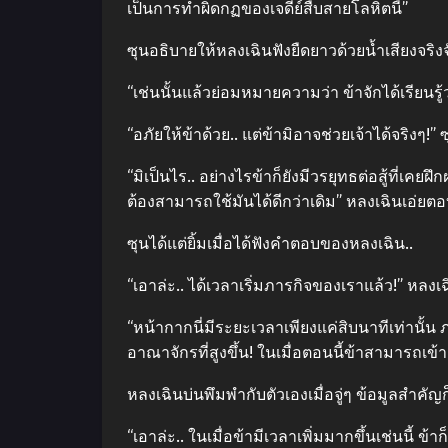
เป็นการทำผิดกฏของเจดีย์สืบสายโลหิตนี้”
ซุนอธิบายให้หลงเฉินฟังยืดยาวด้วยน้ำเสียงจริงจั
“เช่นนั้นแล้วย่อมหมายความว่า ข้าจักได้เรียนรู
“อภัยให้ข้าด้วย.. แต่ข้ามิอาจช่วยเจ้าได้จริงๆ!”
“มิเป็นไร.. อย่างไรข้าก็ยังมีวรยุทธต่อสู้ที่เ
ต้องสามารถใช้มันได้ดีกว่าเดิม” หลงเฉินเอ่
ซุนได้แต่ยิ้มเมื่อได้ฟังคำตอบของหลงเฉิน..
“เอาล่ะ.. ได้เวลาเริ่มภารกิจของเราแล้ว!” หลงเ
“หน้ากากนี่มีระยะเวลาเพียงแค่สิบนาทีเท่านั้น ภา
อาณาจักรที่สูงขึ้น! ในเมื่อตอนนี้ข้าสามารถเข้า
หลงเฉินบ่นพึมพำกับตัวเองเมื่อจู่ๆ ข้อมูลสำคัญ
“เอาล่ะ.. ในเมื่อข้ามีเวลาเพิ่มมากขึ้นเช่นนี้ 