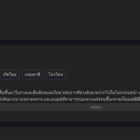
เกิดใหม่
แฟนตาซี
โลกใหม่
ตื่นขึ้นมาในร่างและผืนพิภพแห่งใหม่ หลังจากที่ล่วงลับตายจากไปในโลกก่อนหน้า ห
ตลึกลับมากมายหลายหลาก และมนุษย์ที่สามารถบ่มเพาะพลังจนขึ้นกลายเป็นยอดฝีมือผู
เรียบง่ายอย่างที่คิด จำต้องฝ่าฟันอุปสรรคมากมายเกินคณานับ สังหารทุกคนที่เข้
ป็นที่รู้จักในนามเทพปีศาจแห่งจักรวาล ปกครองความเป็นและความตาย แม้กระทั้ง