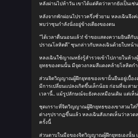
หลังผ่านไปห้าวัน เขาได้แต่คิดว่าหากยังเป็นเช่
หลังจากพักผ่อนไปราวครึ่งชั่วยาม หลงเฉินจึงค
พบว่าซุนกำลังนั่งอยู่ข้างเตียงของตน
“ได้เวลาตื่นนอนแล้ว! ข้าขอแสดงความยินดีกับเ
ปราณโลหิตดี” ซุนกล่าวกับหลงเฉินด้วยใบหน้าเปื
หลงเฉินใช้ญาณหยั่งรู้สำรวจเข้าไปภายในห้วงผู้
ยุทธของตนนั้น มีจุดวงกลมสีแดงคล้ายโลหิตกำลัง
ส่วนจิตวิญญาณผู้ฝึกยุทธของเขานั้นยืนอยู่เบื้
มีการเปลี่ยนแปลงเกิดขึ้นเล็กน้อย ก่อนที่จะสา
เวลานี้.. แม้รูปลักษณ์จะยังคงเหมือนเดิม แต่เห็น
ชุดเกราะที่จิตวิญญาณผู้ฝึกยุทธของเขาสวมใส่ก็เ
ต่างๆปรากฏขึ้นแล้ว หลงเฉินสังเกตเห็นว่าลว
ครั้งนี้
ส่วนดาบในมือของจิตวิญญาณผู้ฝึกยุทธเองนั้น แ