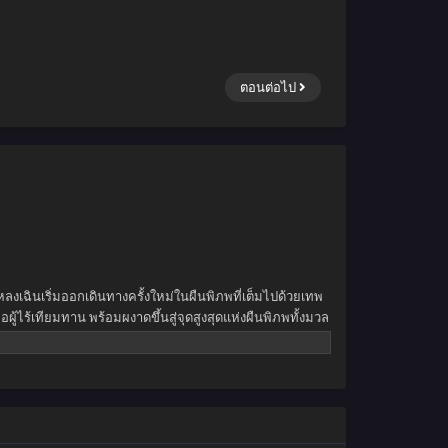
ตอนต่อไป
ลงเฉินเริ่มออกเดินทางครั้งใหม่ในผืนพิภพที่เต็มไปด้วยเทพ
้ไร้เทียมทาน พร้อมผงาดขึ้นสู่จุดสูงสุดแห่งผืนพิภพทั้งมวล
าขัดขวาง ยอดผู้ฝึกยุทธ์พเนจรท่องโลกาท้ายุทธภพสุดขอบฟ้า
สรวงสวรรค์ยังต้องก้มกราบต่อหน้าเขา!