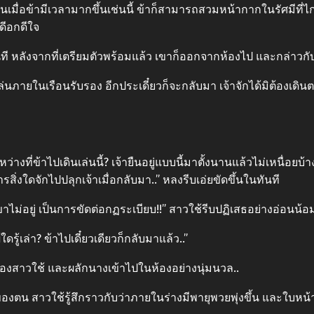
เมื่อข้ามีเวลามากขึ้นเช่นนี้ ข้าก็สามารถสวมหน้ากากในรัศมีที่ไกลข
าดีอกดีใจ
ันที หลังจากที่เตรียมตัวพร้อมแล้ว เขาก็ออกจากห้องไป และกล่าวกับสา
เดินเล่นภายในเรือนรับรอง อีกประเดี๋ยวก็จะกลับมา เจ้าจักได้มิต้องเ
ะหว่างที่ข้าไปเดินเล่นนี้? เจ้ายืนอยู่แบบนี้มาตั้งนานแล้วไม่เหนื่
่งใดจักไปปลุกเจ้าเมื่อกลับมา..” หลงรีบเอ่ยขัดขึ้นในทันที
ม่อยู่ เป็นการขัดต่อกฏระเบียบ!!” สาวใช้รีบปฏิเสธอย่างอ่อนน้อ
ใดรู้เล่า? ข้าไปเดี๋ยวเดียวก็กลับมาแล้ว..”
ของสาวใช้ และผลักนางเข้าไปในห้องอย่างนุ่มนวล..
งของตน สาวใช้รู้สึกราวกับว่าภายในร่างมีพายุพวยพุ่งขึ้น และใบหน