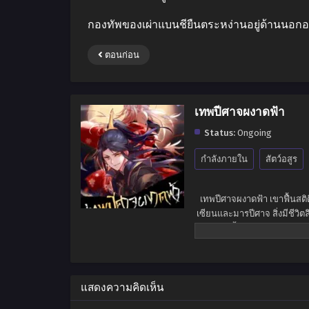
กองทัพของเผ่าแบนชียืนตระหง่านอยู่ด้านนอกอย
ตอนก่อน
เทพปีศาจผงาดฟ้า
Status:
Ongoing
กำลังภายใน
สัตว์อสูร
เทพปีศาจผงาดฟ้า เขาฟื้นสติ
เซียนและมารปีศาจ สิ่งมีชีวิ
หนทางเบื้องหน้าของเขามิได้
จนกลายเ
แสดงความคิดเห็น