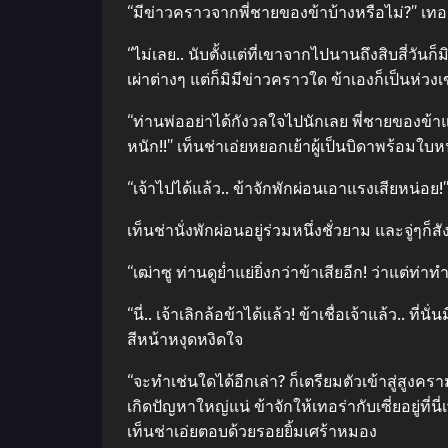
“มีข่าวคราวจากพี่ชายของข้าบ้างหรือไม่?” เทอร
“ไม่เลย.. นับตั้งแต่ที่เขาจากไปนานถึงสิบสี่วั
เผ่าต่างๆ แต่ก็มิมีข่าวคราวใด ข้าเองก็เป็นห่วง
“ท่านพ่ออย่าได้กังวลใจไปนักเลย พี่ชายของข้าแข
หนัก!!” เท็นช่าเอ่ยหยอกเย้าผู้เป็นบิดาพร้อมใบห
“เจ้าไปได้แล้ว.. ข้าจักพักผ่อนเอาแรงเสียหน่อย!”
เท็นช่านั่งพักผ่อนอยู่ร่วมหนึ่งชั่วยาม และจู่ๆ
“เฒ่าซู ท่านดูย่ำแย่ยิ่งกว่าข้าเสียอีก! ว่าแต่ท่า
“นี่.. เจ้าเลิกล้อข้าได้แล้ว! ข้าเชื่อเจ้าแล้ว..
สีหน้าหงุดหงิดใจ
“จะทำเช่นใดได้อีกเล่า? ก็เตรียมตัวเข้าสู่สูงค
เกิดปัญหาใหญ่แน่ ข้าจักให้เทอร่ากับเซี่ยอยู่ท
เท็นช่าเอ่ยตอบด้วยรอยยิ้มเศร้าหมอง