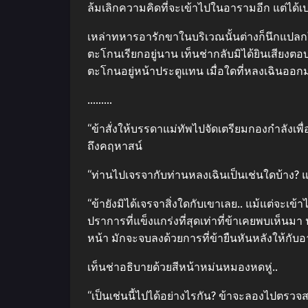
ล้มเลิกความคิดที่จะเข้าไปในอารามอีก แต่ได้เ
เหล่าทหารอารักขาในบริเวณนั้นต่างก็นึกแปลกใจเ
ตะโกนเรียกอยู่นาน เท็นช่ากลับมิได้ยินเสียงตอบ
ตะโกนอยู่หน้าประตูแทน เมื่อใดที่หลงเฉินออกม
………
“ข้าสั่งให้บรรดาแม่ทัพไปจัดเตรียมกองกำลังเพื
ถึงคฤหาสน์
“ท่านไปเจรจากับท่านหลงเฉินเป็นเช่นใดบ้าง? แต่
“ข้ายังมิได้เจรจาสิ่งใดกับเขาเลย.. แม้แต่จะเ
ปราการที่แข็งแกร่งที่สุดเท่าที่ข้าเคยพบเห็นมา
หน้า มักจะจบลงด้วยการที่ข้ายืนหันหลังให้กับ
เท็นช่าอธิบายด้วยสีหน้าหม่นหมองหดหู่..
“เป็นเช่นนี้ไปได้อย่างไรกัน? ข้าจะลองไปตรวจ