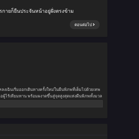
ายก็ยืนประจันหน้าอยู่ฝั่งตรงข้าม
ตอนต่อไป
ลงเฉินเริ่มออกเดินทางครั้งใหม่ในผืนพิภพที่เต็มไปด้วยเทพ
้ไร้เทียมทาน พร้อมผงาดขึ้นสู่จุดสูงสุดแห่งผืนพิภพทั้งมวล
าขัดขวาง ยอดผู้ฝึกยุทธ์พเนจรท่องโลกาท้ายุทธภพสุดขอบฟ้า
สรวงสวรรค์ยังต้องก้มกราบต่อหน้าเขา!