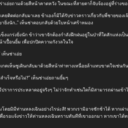
่าเอ่ยถามด้วยสีหน้าคาดหวัง ในขณะที่สายตาก็จับจ้องอยู่ที่ร่างขอ
นก็มิเคยติดต่อกลับมาเลย ข้าเองก็มิได้รับข่าวคราวเกี่ยวกับพี่ชาย
เขายิ่งนัก..” เท็นช่าตอบกลับด้วยใบหน้าเศร้าหมอง
็งแกร่งยิ่งนัก ข้าว่าเขาจักต้องกำลังฝึกฝนอยู่ในป่าที่ใดสักแห่งเ
น้าเปื้อนยิ้ม เพื่อปกปิดความกังวลในใจ
 เท็นช่าเอ่ย
ก็สังเกตเห็นซูเดินกลับมาด้วยสีหน้าท่าทางเหนื่อยล้าแทบขาดใจเช่นกัน
ทำสำเร็จหรือไม่?” เท็นช่าเอ่ยถามยิ้มๆ
 ที่นั่นมีปราการประหลาดอยู่จริงๆ ไม่ว่าจักทำเช่นใดก็มิสามารถผ่านเข้า
รามโดยมิมีท่านหลงเฉินอย่างไรน่ะสิ! พวกเรามิอาจชักช้าได้ หากเผ่า
ี่นี่เพื่อรอแจ้งข่าวให้ท่านหลงเฉินทราบทันทีที่เขาออกมา หากเขาได