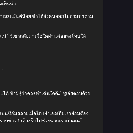
งเท็นช่า
ของเจ้าเลยแม้แต่น้อย ข้าได้ส่งคนออกไปตามหาตาม
ป็นแน่ ไว้เขากลับมาเมื่อใดท่านค่อยลงโทษให้
..
ไปได้ ข้ามิรู้ว่าควรทำเช่นใดดี..” ซูเอ่ยตอบด้วย
แบนชีล่มสลายเมื่อใด เผ่าเอลเฟียเราย่อมต้อง
้ทราบข่าวจักต้องรีบไปช่วยพวกเราเป็นแน่”