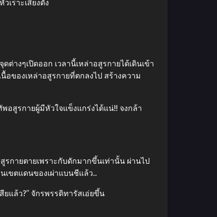
หัวเราะเสียงดัง
ต่างๆเปิดออก เวลานี้เหล่าอสูรกายได้เดินเข้า
ุเนื้อของเหล่าอสูรกายที่ตกลงไป สร้างความ
ทัพอสูรกายผู้มีหัวใจแข็งแกร่งได้แน่!! จงกล้า
อสูรกายตายเพราะกับดักมากขึ้นเท่านั้น ผ่านไป
ห็นเขตแดนของเผ่าแบนชีแล้ว..
เสียแล้ว?” จักรพรรดิทารัสเอ่ยขึ้น