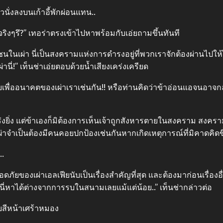
วนั่งลงบนเก้าอี้พักผ่อนแทน..
จริงๆรึ?” เทอร่าตรงเข้าไปหาพร้อมกับเอ่ยถามขึ้นทันที
นเผ่า นี่เป็นสงครามแห่งการดำรงอยู่ที่พวกเราจักต้องผ่านไปให้ได้
ผ่านี่!” เท็นช่าเอ่ยตอบด้วยน้ำเสียงเคร่งเครียด
รบเพื่ออนาคตของเผ่าเราเช่นกัน!! หรือท่านคิดว่าข้าอ่อนแอจนอาจกล
งแกร่งยิ่ง แต่ข้าเองก็มิต้องการเห็นเจ้าถูกสังหารตายในสงคราม สงครา
เผ่าจำเป็นต้องมีคนคอยปกป้องเช่นกันหากเกิดเหตุการณ์ที่มิคาดคิดขึ
..
ยของเผ่าเอลเฟียนับเป็นเรื่องสำคัญที่สุด และต้องมาก่อนเรื่องอื่นใด ข้
่นี่หาได้ต่างจากการรบในสนามเลยแม้แต่น้อย..” เท็นช่ากล่าวต่อ
้วยสีหน้าเศร้าหมอง