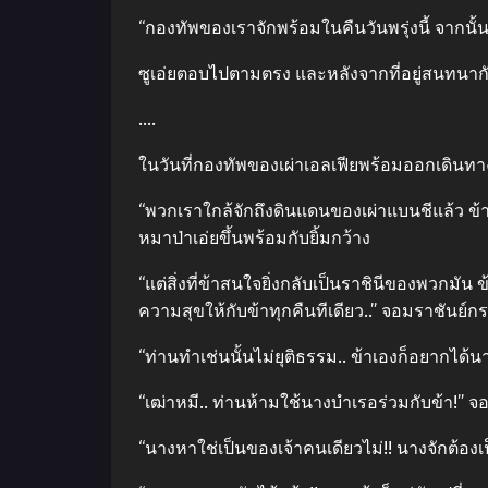
“กองทัพของเราจักพร้อมในคืนวันพรุ่งนี้ จากนั้
ซูเอ่ยตอบไปตามตรง และหลังจากที่อยู่สนทนากับ
….
ในวันที่กองทัพของเผ่าเอลเฟียพร้อมออกเดินทาง
“พวกเราใกล้จักถึงดินแดนของเผ่าแบนชีแล้ว ข้ารู้
หมาป่าเอ่ยขึ้นพร้อมกับยิ้มกว้าง
“แต่สิ่งที่ข้าสนใจยิ่งกลับเป็นราชินีของพวกมั
ความสุขให้กับข้าทุกคืนทีเดียว..” จอมราชันย์กร
“ท่านทำเช่นนั้นไม่ยุติธรรม.. ข้าเองก็อยากได้น
“เฒ่าหมี.. ท่านห้ามใช้นางบำเรอร่วมกับข้า!”
“นางหาใช่เป็นของเจ้าคนเดียวไม่!! นางจักต้อง