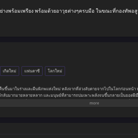
่างพร้อมเพรียง พร้อมด้วยอาวุธต่างๆครบมือ ในขณะที่กองทัพอสูรก
เกิดใหม่
แฟนตาซี
โลกใหม่
ตื่นขึ้นมาในร่างและผืนพิภพแห่งใหม่ หลังจากที่ล่วงลับตายจากไปในโลกก่อนหน้า ห
ตลึกลับมากมายหลายหลาก และมนุษย์ที่สามารถบ่มเพาะพลังจนขึ้นกลายเป็นยอดฝีมือผู
เรียบง่ายอย่างที่คิด จำต้องฝ่าฟันอุปสรรคมากมายเกินคณานับ สังหารทุกคนที่เข้
ป็นที่รู้จักในนามเทพปีศาจแห่งจักรวาล ปกครองความเป็นและความตาย แม้กระทั้ง