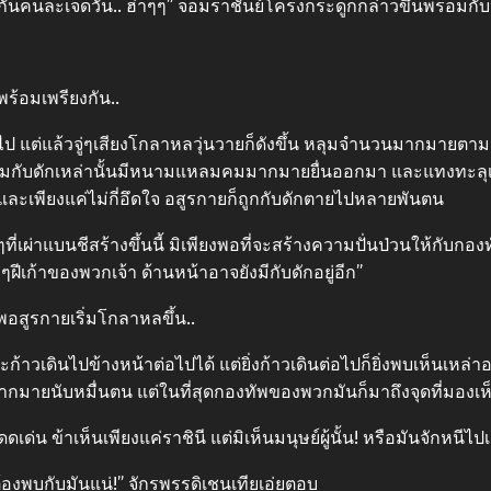
ยนกันคนละเจ็ดวัน.. ฮ่าๆๆ” จอมราชันย์โครงกระดูกกล่าวขึ้นพรอมกับ
ร้อมเพรียงกัน..
แต่แล้วจู่ๆเสียงโกลาหลวุ่นวายก็ดังขึ้น หลุมจำนวนมากมายตามจุด
ภายในหลุมกับดักเหล่านั้นมีหนามแหลมคมมากมายยื่นออกมา และแทงทะล
และเพียงแค่ไม่กี่อึดใจ อสูรกายก็ถูกกับดักตายไปหลายพันตน
ที่เผ่าแบนชีสร้างขึ้นนี้ มิเพียงพอที่จะสร้างความปั่นป่วนให้กับกอง
ฝีเก้าของพวกเจ้า ด้านหน้าอาจยังมีกับดักอยู่อีก”
อสูรกายเริ่มโกลาหลขึ้น..
้าวเดินไปข้างหน้าต่อไปได้ แต่ยิ่งก้าวเดินต่อไปก็ยิ่งพบเห็นเหล่า
มากมายนับหมื่นตน แต่ในที่สุดกองทัพของพวกมันก็มาถึงจุดที่มองเ
ดดเด่น ข้าเห็นเพียงแค่ราชินี แต่มิเห็นมนุษย์ผู้นั้น! หรือมันจักหนีไป
้องพบกับมันแน่!” จักรพรรดิเชนเทียเอ่ยตอบ