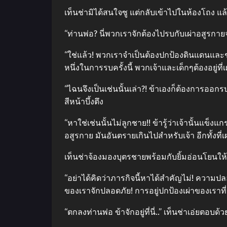
เท็นช่ามิได้สนใจซู แต่กลับเข้าไปในห้องโถง แล้
“ท่านพ่อ? นี่พวกเราจักต้องไปรบกับเผ่าอสูรกาย
“ใช่แล้ว! พวกเราจำเป็นต้องปกป้องดินแดนและชนใ
หนึ่งในการรบครั้งนี้ พวกเจ้าและเด็กๆต้องอยู่ที่เ
“ไฉนจึงเป็นเช่นนั้นเล่า?! ข้าเองก็ต้องการออก
สีหน้าบึ้งตึง
“หาใช่เช่นนั้นไม่ลูกชาย!! ข้ารู้ว่าเจ้านั้นแข็
อสูรกาย มันอันตรายเกินไปสำหรับเจ้า อีกทั้งที่
เท็นช่าจ้องมองบุตรชายพร้อมกับยิ้มอ่อนโยนให้
“อย่าได้คิดว่าภารกิจนี้หาได้สำคัญไม่! ความปลอดภั
ของเราจักปลอดภัย! การอยู่ปกป้องเผ่าของเราที
“ตกลงท่านพ่อ ข้าจักอยู่ที่นี่..” เท็นช่าเอ่ยตอบด