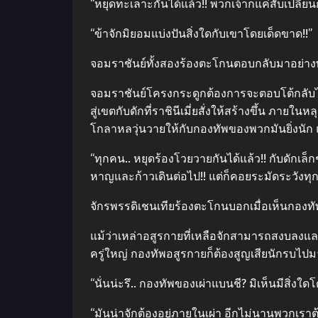
“หยุดทะเลาะกันได้แล้ว!! พวกเจ้าก็แค่สับเปลี่
“ข้าจักมิยอมแบ่งปันสิ่งใดกับเขาโดยเด็ดขาด!!”
จอมราชันย์ทั้งสองร้องตะโกนตอบกลับมาอย่างพ
จอมราชันย์โครงกระดูกต้องการจะตอบโต้กลับไป 
สู่เขตกับดักที่ราชินีเมี่ยสั่งให้สร้างขึ้น 
โกลาหลวุ่นวายให้กับกองทัพของพวกมันยิ่งนัก 
“ทุกคน.. หยุดร้องโวยวายกันได้แล้ว!! กับดักเล็กๆ
หาญและก้าวเดินต่อไป!! แต่ก็คอยระมัดระวังทุกๆ
จักรพรรดิเชนเทียร้องตะโกนบอกเมื่อเห็นกองทัพ
แม้ว่าเหล่าอสูรกายที่เหลือจักสามารถสงบลงและก
ครู่ใหญ่ กองทัพอสูรกายก็ต้องสูญเสียนักรบไป
“นั่นน่ะรึ.. กองทัพของเผ่าแบนชี? มิเห็นมีสิ่งใดโ
“มันน่าจักต้องอยู่ภายในเผ่า อีกไม่นานพวกเราต