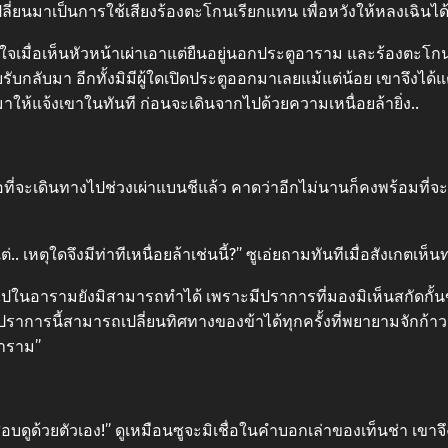
ปลี่ยนมาเป็นการใช้เสียงร้องตะโกนเรียกแทน เพื่อหวังให้หลงเฉิน
มื่อเห็นหัวหน้าเผ่าเอาแต่ยืนอยู่นอกประตูอาราม และร้องตะโกนเรี
รับกลับมา อีกทั้งมิมีผู้ใดเปิดประตูออกมาเลยแม้แต่น้อย เขาจึงได้
าให้แจ้งเขาในทันที ก่อนจะเดินจากไปด้วยความเหนื่อยล้ายิ่ง..
่อที่จะเดินทางไปช่วงเผ่าแบนชีแล้ว คาดว่าอีกไม่นานก็คงพร้อมที่จะ
.. เหตุใดจึงมีท่าทีเหนื่อยล้าเช่นนี้?” ซูเอ่ยถามทันทีเมื่อสังเกต
ข้าไปในอารามยังมิสามารถทำได้ เพราะมีปราการที่มองมิเห็นสกัดกั้นข
 ปราการนี้สามารถเปลี่ยนทิศทางของข้าได้ทุกครั้งที่พยายามจักก้าวเท
อาราม”
สอบดูด้วยตัวเอง!” ดูเหมือนซูจะมิเชื่อในคำบอกเล่าของเท็นช่า เขา