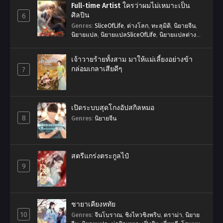
Full-time Artist ใครว่าผมไม่เหมาะเป็น
ศิลปิน
6
Genres
:
SliceOfLife
,
ต่างโลก
,
ทะลุมิติ
,
นิยายจีน
,
นิยายแปล
,
นิยายแปลSliceOfLife
,
นิยายแปลต่าง
โลก
,
นิยายแปลระบบ
,
พระเอกเก่ง
,
ระบบ
,
วงการ
บันเทิง
,
ศิลปิน
,
หว่อจุ้ยป๋าย
,
หาเงิน
,
แฟนตาซี
,
ใครว่า
เจ้าวายร้ายทั้งสาม มาให้แม่เลี้ยงอย่างข้า
ผมไม่เหมาะเป็นศิลปิน
,
ไม่มีนางเอก
,
ไม่วาย
กล่อมเกลาเสียดีๆ
7
เปิดระบบสุดโกงอัปสกิลหมอ
8
Genres
:
นิยายจีน
สตรีแกร่งตระกูลไป๋
9
ชายาเคียงหทัย
10
Genres
:
จีนโบราณ
,
ชิงไหวชิงพริบ
,
ดราม่า
,
นิยาย