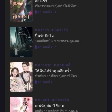
สองเรา
เรื่องราวของหญิงสาวใจดี ที่ประ…
Ch. เล่มที่ 1 - 3
# ดราม่า
# นิยายรัก
ปิ่นรักปักใจ
‘เหอเจียหมิ่น’ ทายาทตระกูลเหอ …
Ch. เล่มที่ 1 - 2
# ความรัก
# คอมเมดี้
ให้ฉันได้รักคุณอีกครั้ง
ซิ่วเซียหยา เป็นหญิงสาวที่มีคว…
Ch. เล่มที่ 1
# ทะลุมิติ
# นิยายจีน
เสน่ห์บุปผาไร้งาม
อยู่ดีๆ กุญแจลึกลับก็พานางทะลุ…