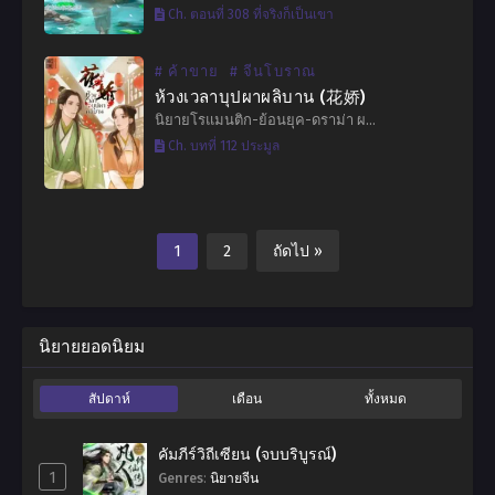
Ch. ตอนที่ 308 ที่จริงก็เป็นเขา
# ค้าขาย
# จีนโบราณ
ห้วงเวลาบุปผาผลิบาน (花娇)
นิยายโรแมนติก-ย้อนยุค-ดราม่า ผ…
Ch. บทที่ 112 ประมูล
1
2
ถัดไป »
นิยายยอดนิยม
สัปดาห์
เดือน
ทั้งหมด
คัมภีร์วิถีเซียน (จบบริบูรณ์)
1
Genres
:
นิยายจีน