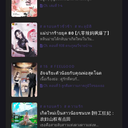
Ch. เล่มที่ 1-4
# ครอบครัวชั่วช้า
# ทะลุมิติ
แม่ปากร้ายยุค​ 80 [八零辣妈飒爆了]
หลินม่ายได้กลับมาเกิดใหม่ในวัน…
Ch. ตอนที่ 938 ตระกูลอวี่ขายบ้าน
# 18
# FEELGOOD
อัจฉริยะตัวน้อยกับคุณพ่อสุดโฉด
เนื้อเรื่องย่อ : คู่รักที่คบกั…
Ch. ตอนที่ 5 ลูกคือความภาคภูมิใจของเธอ
# ครอบครัว
# ความรัก
เกิดใหม่เป็นสาวน้อยชนบท [特工狂妃：
农妇山权有点田
เธอคือสายลับสาวแห่งดวงดาวแห่งห…