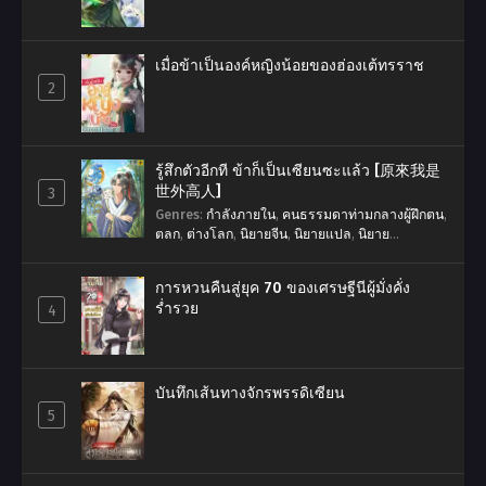
เมื่อข้าเป็นองค์หญิงน้อยของฮ่องเต้ทรราช
2
รู้สึกตัวอีกที ข้าก็เป็นเซียนซะแล้ว [原來我是
世外高人]
3
Genres
:
กำลังภายใน
,
คนธรรมดาท่ามกลางผู้ฝึกตน
,
ตลก
,
ต่างโลก
,
นิยายจีน
,
นิยายแปล
,
นิยาย
แปลSliceOfLife
,
นิยายแปลจีน
,
พระเอกเก่ง
,
ระบบ
,
สมบัติวิเศษ
,
เทพเซียน
,
แฟนตาซี
,
โลกผู้ฝึกตน
การหวนคืนสู่ยุค 70 ของเศรษฐีนีผู้มั่งคั่ง
ร่ำรวย
4
บันทึกเส้นทางจักรพรรดิเซียน
5