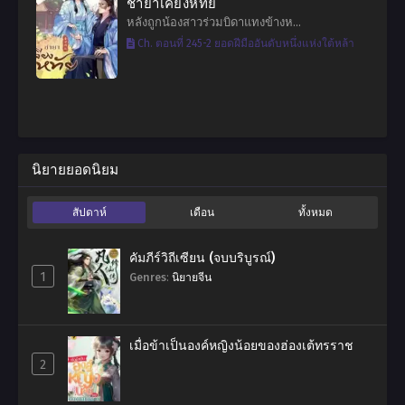
ชายาเคียงหทัย
หลังถูกน้องสาวร่วมบิดาแทงข้างห…
Ch. ตอนที่ 245-2 ยอดฝีมืออันดับหนึ่งแห่งใต้หล้า
นิยายยอดนิยม
สัปดาห์
เดือน
ทั้งหมด
คัมภีร์วิถีเซียน (จบบริบูรณ์)
1
Genres
:
นิยายจีน
เมื่อข้าเป็นองค์หญิงน้อยของฮ่องเต้ทรราช
2