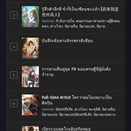
รู้สึกตัวอีกที ข้าก็เป็นเซียนซะแล้ว [原來我是
世外高人]
3
Genres
:
กำลังภายใน
,
คนธรรมดาท่ามกลางผู้ฝึกตน
,
ตลก
,
ต่างโลก
,
นิยายจีน
,
นิยายแปล
,
นิยาย
แปลSliceOfLife
,
นิยายแปลจีน
,
พระเอกเก่ง
,
ระบบ
,
สมบัติวิเศษ
,
เทพเซียน
,
แฟนตาซี
,
โลกผู้ฝึกตน
บันทึกเส้นทางจักรพรรดิเซียน
4
การหวนคืนสู่ยุค 70 ของเศรษฐีนีผู้มั่งคั่ง
ร่ำรวย
5
Full-time Artist ใครว่าผมไม่เหมาะเป็น
ศิลปิน
6
Genres
:
SliceOfLife
,
ต่างโลก
,
ทะลุมิติ
,
นิยายจีน
,
นิยายแปล
,
นิยายแปลSliceOfLife
,
นิยายแปลต่าง
โลก
,
นิยายแปลระบบ
,
พระเอกเก่ง
,
ระบบ
,
วงการ
บันเทิง
,
ศิลปิน
,
หว่อจุ้ยป๋าย
,
หาเงิน
,
แฟนตาซี
,
ใครว่า
เปิดระบบสุดโกงอัปสกิลหมอ
ผมไม่เหมาะเป็นศิลปิน
,
ไม่มีนางเอก
,
ไม่วาย