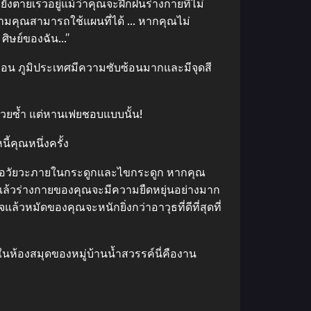
ังตายเร็วอยู่แม้ว่าคุณจะฝึกฝนร่างกายที่ไม่
สามคุณสามารถใช้แผนที่ได้ … หากคุณไม่
ศิษย์ของฉัน…”
ก่อน ภูมิประเทศมีความซับซ้อนมากและมีจุดสี
วยซ้ำ แต่หานเฟยชอบแบบนั้น!
้คุณหนึ่งครั้ง
นื้ออวัยวะภายในกระดูกและไขกระดูก หากคุณ
แล้วร่างกายของคุณจะมีความยืดหยุ่นอย่างมาก
หมัดของคุณจะหนักยิ่งกว่าอาวุธที่ดีที่สุดที่
ะในห้องสมุดของหมู่บ้านน้ำสวรรค์นี่คืองาน