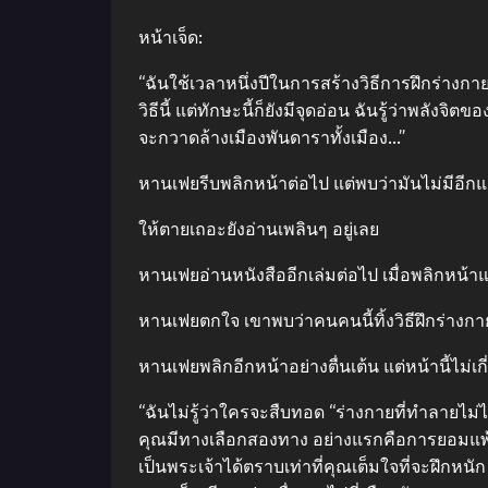
หน้าเจ็ด:
“ฉันใช้เวลาหนึ่งปีในการสร้างวิธีการฝึกร่างกา
วิธีนี้ แต่ทักษะนี้ก็ยังมีจุดอ่อน ฉันรู้ว่าพลั
จะกวาดล้างเมืองพันดาราทั้งเมือง…”
หานเฟยรีบพลิกหน้าต่อไป แต่พบว่ามันไม่มีอีกแ
ให้ตายเถอะยังอ่านเพลินๆ อยู่เลย
หานเฟยอ่านหนังสืออีกเล่มต่อไป เมื่อพลิกหน้า
หานเฟยตกใจ เขาพบว่าคนคนนี้ทิ้งวิธีฝึกร่างกาย
หานเฟยพลิกอีกหน้าอย่างตื่นเต้น แต่หน้านี้ไม่เ
“ฉันไม่รู้ว่าใครจะสืบทอด “ร่างกายที่ทำลายไม
คุณมีทางเลือกสองทาง อย่างแรกคือการยอมแพ้และ
เป็นพระเจ้าได้ตราบเท่าที่คุณเต็มใจที่จะฝึกหน