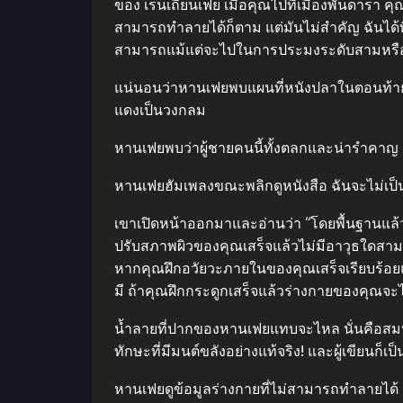
ของ เร็นเถียนเฟย เมื่อคุณไปที่เมืองพันดารา คุ
สามารถทำลายได้ก็ตาม แต่มันไม่สำคัญ ฉันได้
สามารถแม้แต่จะไปในการประมงระดับสามหรือหา
แน่นอนว่าหานเฟยพบแผนที่หนังปลาในตอนท้ายของ
แดงเป็นวงกลม
หานเฟยพบว่าผู้ชายคนนี้ทั้งตลกและน่ารำคาญ
หานเฟยฮัมเพลงขณะพลิกดูหนังสือ ฉันจะไม่เป็น
เขาเปิดหน้าออกมาและอ่านว่า “โดยพื้นฐานแล้
ปรับสภาพผิวของคุณเสร็จแล้วไม่มีอาวุธใดสา
หากคุณฝึกอวัยวะภายในของคุณเสร็จเรียบร้อยแล้
มี ถ้าคุณฝึกกระดูกเสร็จแล้วร่างกายของคุณจ
น้ำลายที่ปากของหานเฟยแทบจะไหล นั่นคือสมบัติท
ทักษะที่มีมนต์ขลังอย่างแท้จริง! และผู้เขียนก็เป็
หานเฟยดูข้อมูลร่างกายที่ไม่สามารถทำลายได้