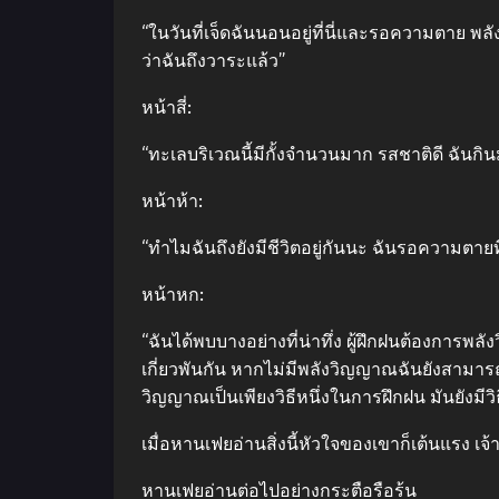
“ในวันที่เจ็ดฉันนอนอยู่ที่นี่และรอความตาย
ว่าฉันถึงวาระแล้ว”
หน้าสี่:
“ทะเลบริเวณนี้มีกั้งจำนวนมาก รสชาติดี ฉันกิน
หน้าห้า:
“ทำไมฉันถึงยังมีชีวิตอยู่กันนะ ฉันรอความตายที่น
หน้าหก:
“ฉันได้พบบางอย่างที่น่าทึ่ง ผู้ฝึกฝนต้องการพ
เกี่ยวพันกัน หากไม่มีพลังวิญญาณฉันยังสามาร
วิญญาณเป็นเพียงวิธีหนึ่งในการฝึกฝน มันยังมีวิธี
เมื่อหานเฟยอ่านสิ่งนี้หัวใจของเขาก็เต้นแรง 
หานเฟยอ่านต่อไปอย่างกระตือรือร้น