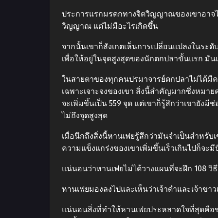
ประการแรกมรดกทางจิตวิญญาณของเขาอาจไม่สามา
วิญญาณ แต่ไม่มีอะไรเกิดขึ้น
จากนั้นเขาก็สังเกตเห็นการเปลี่ยนแปลงในระ
เพื่อให้อยู่ในจุดสูงสุดของนักตกปลาขั้นแรก มันเ
ในสายตาของทุกคนปรมาจารย์ตกปลาไม่ได้มีความ
เฉพาะเจาะจงของเขา สิ่งนี้สำคัญมากซึ่งหมา
จะเพิ่มขึ้นเป็น 559 จุด แต่เขาก็รู้สึกว่าเขายั
ไม่ถึงจุดสูงสุด
เมื่อนึกถึงสิ่งนี้หานเฟยรู้สึกว่ามันจำเป็นสำหรั
ความแข็งแกร่งของเขาเพิ่มขึ้นเร็วเกินไปก็จะ
แน่นอนว่าหานเฟยไม่ได้วางแผนที่จะฝึก 108 วิธี
หานเฟยมองลงไปและเห็นว่าเจ้าดำและเจ้าขาวเป
แน่นอนสิ่งที่ทำให้หานเฟยประหลาดใจที่สุดคื