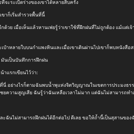
่จะระเบิดร่างของเขาได้หลายสิบครั้ง
็เริ่มสำรวจพื้นที่นี้
วย เมื่อเห็นแล้วหานเฟยรู้ว่าเขาใช้ที่ฝึกฝนที่ไม่ถูกต้อง แม้แต่เจ้าข
บกระเป๋าหลายใบบนกำแพงหินและเมื่อเขาเดินผ่านไปเขาก็พบหนังสือส
 มันเป็นบันทึกการฝึกฝน
หน้าแรกเขียนไว้ว่า:
ายที่นี่ อย่างไรก็ตามฉันพบน้ำพุแห่งจิตวิญญาณในเขตการประมงธรร
ชยความสูญเสีย ฉันรู้ว่าฉันเหลือเวลาไม่มาก แต่ฉันไม่สามารถทำ
ันไม่สามารถฝึกฝนได้อีกต่อไป ดีเลย ขอให้ถ้ำนี้เป็นสุสานของฉ