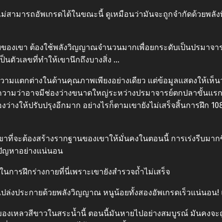
รถอัพเกรดได้ในขณะนี้ ดูเหมือนว่ามันจะถูกจำกัดด้วยพลังที่ไ
ดับของเขา ต้องใช้พลังวิญญาณจำนวนมากเพื่อยกระดับเป็นปรมาจ
ป็นตัวเลขที่ทำให้เขานึกถึงบางสิ่ง …
แตกต่างในด้านคุณภาพเพียงอย่างเดียว แต่ข้อมูลแสดงให้เห็นว่าเ
ยความว่าอาจมีช่องว่างขนาดใหญ่ระหว่างปรมาจารย์ตกปลาขั้นแรก
งมีช่องว่างให้ปรับปรุงอีกมาก อย่างไรก็ตามเขายังไม่เสร็จสิ้นการฝึก
บเขาที่จะต้องสร้างรากฐานของเขาให้มั่นคงในตอนนี้ การเร่งรีบมากขึ้น
มีปัญหาอย่างแน่นอน
ในการฝึกร่างกายที่นี่เพราะเขายังสำรวจถ้ำไม่เสร็จ
ล่งประกายด้วยพลังวิญญาณ หนูน้อยทั้งสองอัพเกรดเร็วแน่นอน! แ
อของเหลวสีขาวในสระน้ำนี้ ตอนนี้มันหายไปอย่างสมบูรณ์ มันคงจ