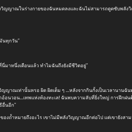
 พลังวิญญาณในร่างกายของฉันหมดลงและฉันไม่สามารถดูดซับพลังวิ
มันทุกวัน”
ี่มาหนึ่งเดือนแล้ว ทำไมฉันถึงยังมีชีวิตอยู่”
ลังวิญญาณเท่านั้นหรอ ผิด ผิดเต็ม ๆ …หลังจากกินกั้งเป็นเวลานานฉ
ถอ้อนวอน…เทพแห่งท้องทะเล! ฉันพบความลับที่ยิ่งใหญ่ การฝึกฝน
อื่นอีก”
เจ้าของถ้ำหมายถึงอะไร เขาไม่มีพลังวิญญาณอีกต่อไป แต่เขายังสาม