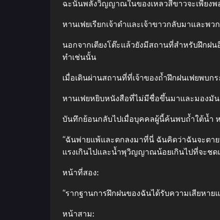
ฉะนั้นพลังวิญญาณในของเหลวสีขาวจะเพียงพอที
หานเฟยเรียกเจ้าดำและเจ้าขาวกลับมาและพวกเขาก
นอกจากเตียงโต๊ะแล้วยังมีสถานที่สำหรับฝึกฝนอีกด้
ทำเช่นนั้น
เมื่อเดินผ่านสถานที่ที่เจ้าของถ้ำฝึกฝนเฟยพ
หานเฟยหยิบหนังสือที่ไม่มีชื่อขึ้นมาและมองมัน
บันทึกย้อนกลับไปเมื่อบุคคลผู้นี้ค้นพบถ้ำใต้น้ำ 
“ฉันพ่ายแพ้และตกลงมาที่นี่ ฉันคิดว่าฉันจะต
แรงเกินไปและน้ำพุวิญญาณน้อยเกินไปที่จะชดเ
หน้าที่สอง:
“รากฐานการฝึกฝนของฉันได้รับความเสียหายและฉ
หน้าสาม: