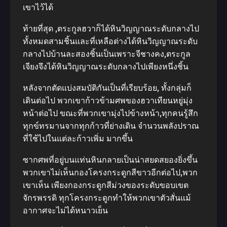
เขาไว้ได้
ท้ายที่สุด ,ตระกูลฮวาก็ได้หินวิญญาณระดับกลางไป
ทั้งหมดสามชิ้นและที่เหลือต่างได้หินวิญญาณระดับ
กลางไปบ้านละสองชิ้นเป็นเพราะจีชางคง,ตระกูล
เจียงจึงได้หินวิญญาณระดับกลางไปเพียงหนึ่งชิ้น
หลังจากตัดแบ่งสมบัติกันเป็นที่เรียบร้อย, ทั้งกลุ่มก็
เดินต่อไป พวกเขาก้าวข้ามศพของฮวาเทียนหยู่มุ่ง
หน้าต่อไป ขณะที่พวกเขามุ่งไปข้างหน้า,ทุกคนรู้สึก
ทุกข์ทรมานจากทุกก้าวที่ย่างเดิน จํานวนพลังปราณ
ที่ใช้ไปในแต่ละก้าวเพิ่ม มากขึ้น
ซากศพที่อยู่บนแท่นหินกลายเป็นน่าสยดสยองยิ่งขึ้น
พวกเขาไม่เห็นกองโครงกระดูกสีขาวอีกต่อไป,พวก
เขาเห็น เพียงกองกระดูกสีม่วงของระดับขอบเขต
จักรพรรดิ ทุกโครงกระดูกทําให้พวกเขาตัวสั่นแม้
อากาศจะไม่ได้หนาวเย็น