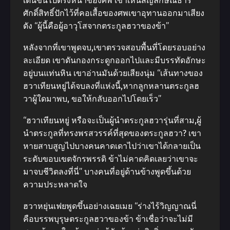
เดินขึ้นไปตรงหน้าของศพ เขาเห็นสัญลักษณ์ธาร
ศักดิ์สิทธิ์ปักไว้ที่คอเสื้อของศพเขาอุทานออกมาเสียง
ดัง “ผู้นี้คือผู้อาวุโสจากตระกูลฮวาของข้า”
หลังจากที่เขาพูดจบ,เขาตรวจสอบพื้นที่โดยรอบอย่าง
ละเอียด เขาดันกองกระดูกออกไปและมีบรรทัดอักษะ
อยู่บนแท่นหิน เขาอ่านมันด้วยเสียงนุ่ม “เส้นทางของ
ฮวาเทียนหยู่ได้จบลงที่แห่งนี้,หากลูกหลานตระกูลฮ
วาผู้ใดมาพบ, ขอให้กลับออกไปโดยเร็ว”
“ฮวาเทียนหยู่ หรือจะเป็นผู้นําตระกูลฮวารุ่นที่สาม,ผู้
นําตระกูลที่ทรงพรสวรรค์ที่สุดของตระกูลฮวา? เขา
หายสาบสูญไปบางคนคาดเดาไปว่าเขาได้กลายเป็น
ระดับขอบเขตจักรพรรดิ ข้าไม่คาดคิดเลยว่าเขาจะ
มาจบชีวิตลงที่นี่” บางคนที่อยู่ด้านข้างพูดขึ้นด้วย
ความประหลาดใจ
ฮวาหยุ่นเฟยพูดขึ้นอย่างเฉยเมย “ร่างไร้วิญญาณนี่
คือบรรพบุรุษตระกูลฮวาของข้า ข้าเชื่อว่าจะไม่มี