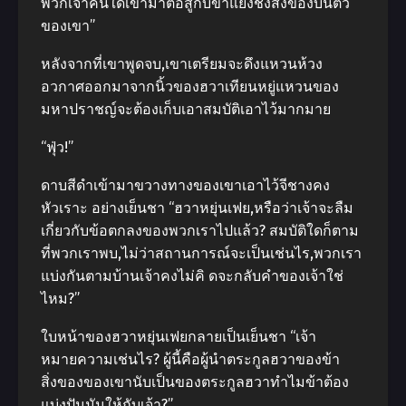
พวกเจ้าคนใดเข้ามาต่อสู้กับข้าแย่งชิงสิ่งของบนตัว
ของเขา”
หลังจากที่เขาพูดจบ,เขาเตรียมจะดึงแหวนห้วง
อวกาศออกมาจากนิ้วของฮวาเทียนหยู่แหวนของ
มหาปราชญ์จะต้องเก็บเอาสมบัติเอาไว้มากมาย
“ฟุ่ว!”
ดาบสีดําเข้ามาขวางทางของเขาเอาไว้จีชางคง
หัวเราะ อย่างเย็นชา “ฮวาหยุ่นเฟย,หรือว่าเจ้าจะลืม
เกี่ยวกับข้อตกลงของพวกเราไปแล้ว? สมบัติใดก็ตาม
ที่พวกเราพบ,ไม่ว่าสถานการณ์จะเป็นเช่นไร,พวกเรา
แบ่งกันตามบ้านเจ้าคงไม่คิ ดจะกลับคําของเจ้าใช่
ไหม?”
ใบหน้าของฮวาหยุ่นเฟยกลายเป็นเย็นชา “เจ้า
หมายความเช่นไร? ผู้นี้คือผู้นําตระกูลฮวาของข้า
สิ่งของของเขานับเป็นของตระกูลฮวาทําไมข้าต้อง
แบ่งปันมันให้กับเจ้า?”