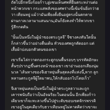
ถัดไปอีกหนึ่งร้อยก้าว,ฝูงชนเห็นศพที่ยืนตระหง่านต่อ
หน้าพวกเขา กระแสพลังของศพร่างนี้เข้มข้นยิ่งกว่าฮ
วา เทียนหยู่ แม้ว่ามันเพียงตั้งยืนอยู่ตรงนั้นตกตาย
ผ่านกาลเวลามาแสนนาน,มันก็ยังคงทําให้พวกเขา
รู้สึกกดดัน
“นั้นเป็นหนึ่งในผู้นําของตระกูลจี” จีชางคงทันใดนั้น
ก็กล่าวขึ้นว่าอย่างตื่นเต้น หัวของศพถูกตัดออก แต่
เสื้อผ้าบ่งบอกตัวตนของเขา
เขาเริ่มไล่กวาดกองกระดูกบนพื้นรอบๆ บรรทัดอักษะ
สั้นๆปรากฏขึ้นตรงหน้าของเขา เขาอ่านออกเสียงนุ่ม
นวล “เส้นทางของจีเฮาหยุ่นสิ้นสุดลงที่แห่งนี้,หาก ลูก
หลานตระกูลจีผู้ใดมาพบ,ให้กลับออกไปโดยเร็ว”
จีเฮาหยุ่นเคยเป็นหนึ่งในผู้นําตระกูลฮวาและถูก
เคารพนับถือว่าเป็นอัจฉริยะในตอนนั้น อีกเพียงก้าว
เดียวเขาก็จะทะลวงขึ้นไปสู่ระดับขอบเขตจักรพรรดิ
เขาอยู่ในยุคเดียวกับฮวาเทียนหยู่ไม่คาดคิดว่าเขาจะ