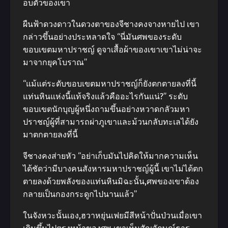
อบตัวของเขา
ผืนฟ้าดวงดาวในดวงตาของจีชางคงจางหายไป เขา
กล่าวขึ้นอย่างประหลาดใจ “นี่มันศพของระดับ
ขอบเขตมหาปราชญ์ ดูจาเสื้อผ้าของเขาเขาไม่น่าจะ
มาจากยุคโบราณ”
“แม้แต่ระดับขอบเขตมหาปราชญ์ก็ยังตกตายลงที่นี้
แท่นหินแห่งนี้แท้จริงแล้วคืออะไรกันแน่?” ระดับ
ขอบเขตนักบุญผู้หนึ่งถามขึ้นอย่างหวาดกลัวมหา
ปราชญ์ผู้ที่สามารถผ่าภูเขาและม้วนกลับทะเลได้ยัง
มาตกตายลงที่นี้
จีชางคงส่ายหัว “อย่าเก็บมันไปคิดให้มากความเห็น
ได้ชัดว่ามีบางคนสังหารมหาปราชญ์ผู้นี้ เขาไม่ได้ตก
ตายลงด้วยพลังของแท่นหินมิฉะนั้น,ศพของเขาต้อง
กลายเป็นกองกระดูกไปนานแล้ว”
ในจังหวะนั้นเอง,ฮวาหยุ่นเฟยมีสีหน้าปั่นป่วนเมื่อเขา