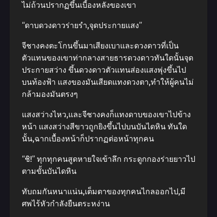
ไม่ถ้วนปรากฏขึ้นเบี้องหลังของเขา
“ดาบดวงดาวร่ายรํา,จุดประกายแสง”
จีชางคงตะโกนขึ้นมาเสียงเบาและดวงดาวที่เป็น
ตัวแทนของเขาท่ากลางสายธารดวงดาวทันใดนั้นจุด
ประกายสว่าง ขึ้นดวงดาวตัวแทนส่องแสงพุ่งขึ้นไป
บนท้องฟ้า แสงของมันเสียดแทงดวงตา,ทําให้ผู้คนไม่
กล้ามองมันตรงๆ
แสงสว่างไหว,และจีชางคงก็แทงดาบของเขาไปข้าง
หน้า แสงสว่างสีขาวถูกยิงขึ้นไปบนบันไดหิน ทันใด
นั้น,ฉากเบื้องหน้าก็ปรากฏต่อหน้าทุกคน
“ชิ!” ทุกทุกคนสูดหายใจเข้าลึก กระดูกกองร่ายยาวไป
ตามขั้นบันไดหิน
ทับถมกันหนาแน่น,เต็มตาของทุกคนไกลออกไป,มี
ศพไร้หัวกําลังยืนตระหง่าน