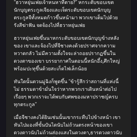
“ฮวาหยุ่นเฟยเจ้าหนหาที่ตาย?” หกระดับขอบเขต
นักบุญตระกูลเจียงและเจ็ดระดับขอบเขตนักบุญ
ตระกูลจีทั้งหมดก้าวขึ้นหน้ามา พวกเขาเต็มไปด้วย
รังสีฆ่าฟัน จดจ้องไปที่ฮวาหยุ่นเฟย
ฮวาหยุ่นเฟยขึ้นนาหกระดับขอบเขตนักบุญข้างหลัง
ของ เขาและจ้องไปที่จีชางคงด้วยปราศจากความ
หวาดกลัว ไม่มีความตั้งใจจะล่าถอยปรากฏขึ้นใน
ดวงตาของเขา บรรยากาศในตอนนี้หนักอึ้ง,ศึกใหญ่
พร้อมปะทุขึ้นด้วยสะเก็ดไฟเล็กน้อย
ทันใดนั้นตวนมู่ฉิงก็พูดขึ้น “ข้ารู้สึกว่าสถานที่แห่งนี้
ไม่ ธรรมดาข้ามั่นใจว่าหากพวกเราเดินหน้าต่อไป
เรื่อยๆ พวกเราจะได้พบกับศพของมหาปราชญ์ครบ
ทุกตระกูล”
เมื่อจีชางคงได้ยินเช่นนั้นเขากระทืบไปข้างหน้า เขา
หันไปมองที่ขั้นบันไดนับไม่ถ้วนตรงหน้าของเขา
ดวงดาวนับไม่ถ้วนส่องแสงในดวงตา,ธารดวงดาวนับ