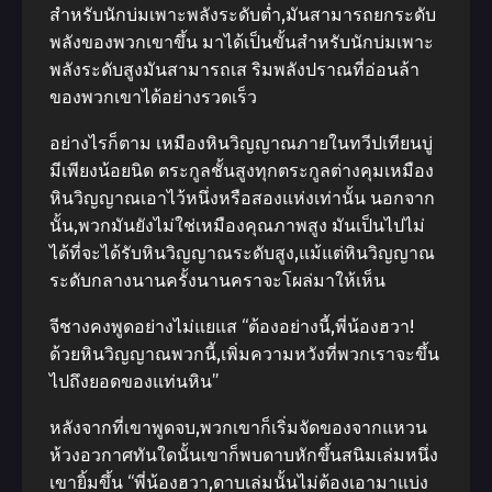
สําหรับนักบ่มเพาะพลังระดับต่ำ,มันสามารถยกระดับ
พลังของพวกเขาขึ้น มาได้เป็นขั้นสําหรับนักบ่มเพาะ
พลังระดับสูงมันสามารถเส ริมพลังปราณที่อ่อนล้า
ของพวกเขาได้อย่างรวดเร็ว
อย่างไรก็ตาม เหมืองหินวิญญาณภายในทวีปเทียนบู่
มีเพียงน้อยนิด ตระกูลชั้นสูงทุกตระกูลต่างคุมเหมือง
หินวิญญาณเอาไว้หนึ่งหรือสองแห่งเท่านั้น นอกจาก
นั้น,พวกมันยังไม่ใช่เหมืองคุณภาพสูง มันเป็นไปไม่
ได้ที่จะได้รับหินวิญญาณระดับสูง,แม้แต่หินวิญญาณ
ระดับกลางนานครั้งนานคราจะโผล่มาให้เห็น
จีชางคงพูดอย่างไม่แยแส “ต้องอย่างนี้,พี่น้องฮวา!
ด้วยหินวิญญาณพวกนี้,เพิ่มความหวังที่พวกเราจะขึ้น
ไปถึงยอดของแท่นหิน”
หลังจากที่เขาพูดจบ,พวกเขาก็เริ่มจัดของจากแหวน
ห้วงอวกาศทันใดนั้นเขาก็พบดาบหักขึ้นสนิมเล่มหนึ่ง
เขายิ้มขึ้น “พี่น้องฮวา,ดาบเล่มนั้นไม่ต้องเอามาแบ่ง