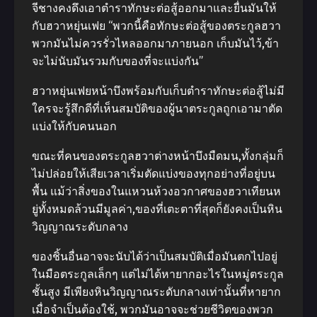
จีชางคงดึงเอาตําราทักษะต่อสู้ออกมาและยื่นมันให้
กับฮวาหยุ่นเฟย “พวกนี้คือทักษะต่อสู้ของตระกูลฮวา
พวกมันไม่ควรรั่วไหลออกมาภายนอก เก็บมันไว้,ข้า
จะไม่นับมันรวมกับของที่จะแบ่งกัน”
ฮวาหยุ่นเฟยหน้าบึงพร้อมกับเก็บตําราทักษะต่อสู้ไม่มี
ใครจะรู้สึกดีที่เห็นสมบัติของผู้นาตระกูลถูกเอามาตัด
แบ่งให้กับคนนอก
ขณะที่คนของตระกูลฮวาต่างหน้าบึงมืดมน,ทั้งกลุ่มก็
ไม่ปล่อยให้เสียเวลาเริ่มตัดแบ่งของทุกอย่างที่อยู่บน
พื้น แม้ว่าสิ่งของในแหวนห้วงอวกาศของฮวาเทียนห
ยู่ทั้งหมดล้วนมีมูลค่า,ของที่เตะตาที่สุดก็ยังคงเป็นหิน
วิญญาณระดับกลาง
ของชิ้นอื่นอาจจะนับได้ว่าเป็นสมบัติเมื่อมันตกไปอยู่
ในมือตระกูลเล็กๆ แต่ไม่ได้หายากอะไรในหมู่ตระกูล
ชั้นสูง มีเพียงหินวิญญาณระดับกลางเท่านั้นที่หายาก
เมื่อจําเป็นต้องใช้, พวกมันอาจจะช่วยชีวิตของพวก