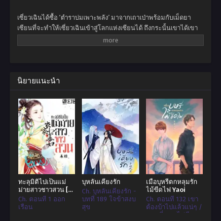
เซี่ยวเฉินได้ซื้อ ‘ตำราบ่มเพาะพลัง’ มาจากเถาเป่าพร้อมกับเม็ดยา
เซียนที่จะทำให้เซี่ยวเฉินเข้าสู่โลกแห่งเซียนได้ ถึงกระนั้นเขาได้เขา
ได้ฝึกฝนตามตำรามากว่าสามปีแต่กลับไม่มีความคืบหน้าแม้แต่น้อย
เขาจึงตัดสินใจที่จะกินเม็ดยาเซียนเข้าไปและมันทำให้เขาข้ามภพไป
เกิดในร่างของเด็กหนุ่มที่มีชื่อเดียวกับเขา ไปสู่โลกทวีปเทียนหวู่ไปสู่
โลกที่ถูกปกครองด้วยศิลปะการต่อสู้ไปสู่จุดเริ่มต้นใหม่ของเขา
นิยายแนะนำ
ทะลุมิติไปเป็นแม่
บุหลันเคียงรัก
เมื่อบุหรี่ตกหลุมรัก
ม่ายสาวชาวสวน [更
ไม้ขีดไฟ Yaoi
Ch. บุหลันเคียงรัก -
名为《冲喜娘子的
Ch. ตอนที่ 1 ออก
บทที่ 189 ใจข้าสงบ
Ch. ตอนที่ 132 เขา
锦绣田园》]
เรือน
สุข
ต้องบ้าไปแล้วแน่ๆ /
ตอนที่ 133 ไม่มีทาง