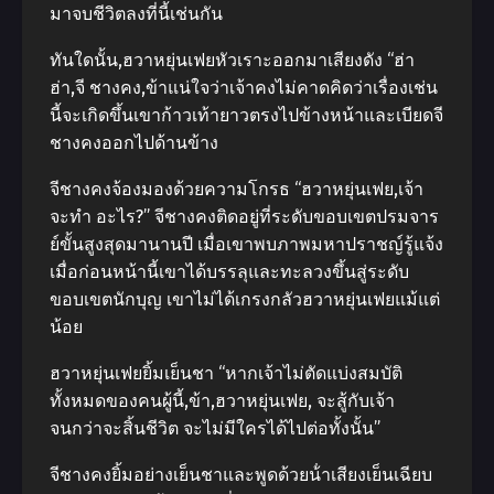
มาจบชีวิตลงที่นี้เช่นกัน
ทันใดนั้น,ฮวาหยุ่นเฟยหัวเราะออกมาเสียงดัง “ฮ่า
ฮ่า,จี ชางคง,ข้าแน่ใจว่าเจ้าคงไม่คาดคิดว่าเรื่องเช่น
นี้จะเกิดขึ้นเขาก้าวเท้ายาวตรงไปข้างหน้าและเบียดจี
ชางคงออกไปด้านข้าง
จีชางคงจ้องมองด้วยความโกรธ “ฮวาหยุ่นเฟย,เจ้า
จะทํา อะไร?” จีชางคงติดอยู่ที่ระดับขอบเขตปรมจาร
ย์ขั้นสูงสุดมานานปี เมื่อเขาพบภาพมหาปราชญ์รู้แจ้ง
เมื่อก่อนหน้านี้เขาได้บรรลุและทะลวงขึ้นสู่ระดับ
ขอบเขตนักบุญ เขาไม่ได้เกรงกลัวฮวาหยุ่นเฟยแม้แต่
น้อย
ฮวาหยุ่นเฟยยิ้มเย็นชา “หากเจ้าไม่ตัดแบ่งสมบัติ
ทั้งหมดของคนผู้นี้,ข้า,ฮวาหยุ่นเฟย, จะสู้กับเจ้า
จนกว่าจะสิ้นชีวิต จะไม่มีใครได้ไปต่อทั้งนั้น”
จีชางคงยิ้มอย่างเย็นชาและพูดด้วยน้ําเสียงเย็นเฉียบ