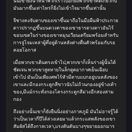
นั้นเขายังนําหน้าพวกเราไปอีกยิ่งพวกเขาคิดเกี่ยวกับ
มันมากขึ้นเท่าไหร่ก็ยิ่งไม่เข้าใจมากขึ้นเท่านั้น
จีชางคงจับดาบของเขาขึ้นมาถือในมือผืนฟ้าประกาย
ดาวปรากฏขึ้นบนดวงตาของเขาธารดวงดาวอันไร้
ขอบเขตในร่างของเขาหมุนเวียนเตรียมพร้อมสําหรับ
การจู่โจมเหล่าผู้ที่อยู่ด้านหลังต่างตื่นตัวพร้อมกับรอ
คอยโอกาส
เมื่อพวกเขาเดินตรงเข้าไป,พวกเขาก็เห็นร่างผู้นั้นได้
ชัดเจน พวกเขาสูดหายในล็กดูดอากาศเย็นเฉียบ
เข้าไป มันเป็นเพียงศพไร้หัวมีดาบแบกอยู่บนหลังของ
เขาและมีกองกระดูกสีขาวนับไม่ถ้วนกองอยู่ข้างเท้า
ของ,มีแม้กระทั่งกองโครงกระดูกสีม่วงอีกสองสาม
กอง
ถึงอย่างนั้นเขาก็ยังยืนนิ่งอย่างภาคภูมิ มันไม่อาจรู้ได้
ว่าเป็นเวลากี่ปีได้ล่วงเลยมาแล้วกระแสพลังของเขา
สัมผัสได้ถึงกาลเวลา,แรงดันดันบางๆขยายออกมาร