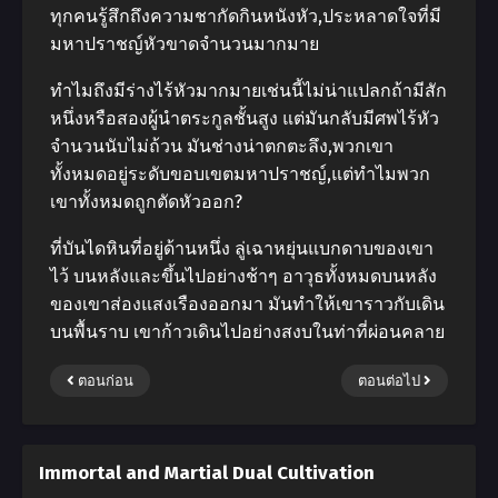
ทุกคนรู้สึกถึงความชากัดกินหนังหัว,ประหลาดใจที่มี
มหาปราชญ์หัวขาดจํานวนมากมาย
ทําไมถึงมีร่างไร้หัวมากมายเช่นนี้ไม่น่าแปลกถ้ามีสัก
หนึ่งหรือสองผู้นําตระกูลชั้นสูง แต่มันกลับมีศพไร้หัว
จํานวนนับไม่ถ้วน มันช่างน่าตกตะลึง,พวกเขา
ทั้งหมดอยู่ระดับขอบเขตมหาปราชญ์,แต่ทําไมพวก
เขาทั้งหมดถูกตัดหัวออก?
ที่บันไดหินที่อยู่ด้านหนึ่ง ลู่เฉาหยุ่นแบกดาบของเขา
ไว้ บนหลังและขึ้นไปอย่างช้าๆ อาวุธทั้งหมดบนหลัง
ของเขาส่องแสงเรืองออกมา มันทําให้เขาราวกับเดิน
บนพื้นราบ เขาก้าวเดินไปอย่างสงบในท่าที่ผ่อนคลาย
ตอนก่อน
ตอนต่อไป
Immortal and Martial Dual Cultivation