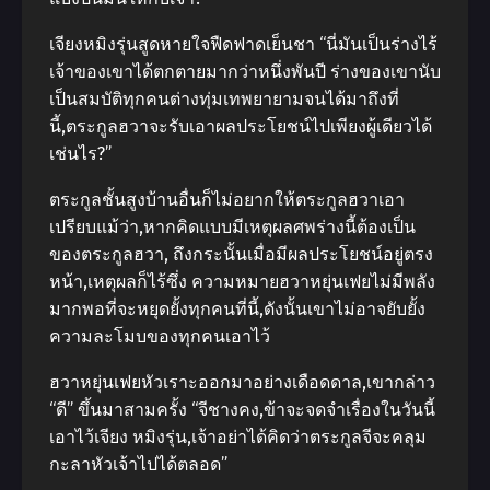
เจียงหมิงรุ่นสูดหายใจฟืดฟาดเย็นชา “นี่มันเป็นร่างไร้
เจ้าของเขาได้ตกตายมากว่าหนึ่งพันปี ร่างของเขานับ
เป็นสมบัติทุกคนต่างทุ่มเทพยายามจนได้มาถึงที่
นี้,ตระกูลฮวาจะรับเอาผลประโยชน์ไปเพียงผู้เดียวได้
เช่นไร?”
ตระกูลชั้นสูงบ้านอื่นก็ไม่อยากให้ตระกูลฮวาเอา
เปรียบแม้ว่า,หากคิดแบบมีเหตุผลศพร่างนี้ต้องเป็น
ของตระกูลฮวา, ถึงกระนั้นเมื่อมีผลประโยชน์อยู่ตรง
หน้า,เหตุผลก็ไร้ซึ่ง ความหมายฮวาหยุ่นเฟยไม่มีพลัง
มากพอที่จะหยุดยั้งทุกคนที่นี้,ดังนั้นเขาไม่อาจยับยั้ง
ความละโมบของทุกคนเอาไว้
ฮวาหยุ่นเฟยหัวเราะออกมาอย่างเดือดดาล,เขากล่าว
“ดี” ขึ้นมาสามครั้ง “จีชางคง,ข้าจะจดจําเรื่องในวันนี้
เอาไว้เจียง หมิงรุ่น,เจ้าอย่าได้คิดว่าตระกูลจีจะคลุม
กะลาหัวเจ้าไปได้ตลอด”