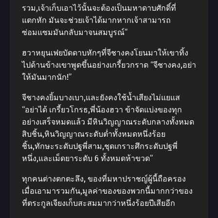
รวม,เจ้าเก็บเอาไว้นั้นจะต้องเป็นมหาดาบศักดิ์ที่
แตกหัก มันจะช่วยเจ้าได้มากหากเจ้าสามารถ
ซ่อมแซมมันกลับมาจนสมบูรณ์”
ฮวาหยุนเฟยบัดดาบหักๆที่จีชางคงโยนมาให้เขาทิ้ง
ไปด้านข้างเขาพูดขึ้นอย่างเกรี้ยวกราด “จีชางคง,อย่า
ให้มันมากนัก!”
จีชางคงยิ้มบางเบา,และยังคงใช้น้ำเสียงไม่แยแส
“อย่าได้ เกรี้ยวโกรธ,พี่น้องฮวา ข้าจัดแบ่งของทุก
อย่างเสร็จหมดแล้ว มีหินวิญญาณระดับกลางทั้งหมด
สิบชิ้น,หินวิญญาณระดับต่ำทั้งหมดหนึ่งร้อย
ชิ้น,ทักษะระดับปฐพี่สาม,ชุดเกราะศึกระดับปฐพี่
หนึ่ง,และเม็ดยาระดับ 6 ทั้งหมดห้าขวด”
ทุกคนต่างตกตะลึง, ของที่มหาปราชญ์ผู้นี้ถือครอง
เมื่อเอามารวมกัน,มูลค่าของของพวกนี้มากกว่าของ
ที่ตระกูลเจียงเก็บสะสมมากว่าหนึ่งร้อยปีเสียอีก