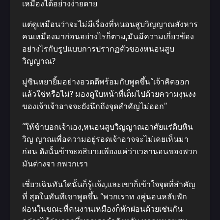
เหมืองได้อย่างง่ายดาย
แต่ดูเหมือนว่าจะไม่มีเรื่องที่หนอนสูบวิญญาณสังหาร
คนเหมืองมาก่อนอย่างไรก็ตาม,มันมีความเกี่ยวข้อง
อย่างไรกับรูปแบบการปรากฏตัวของหนอนสูบ
วิญญาณ?
มู่ซินหยายิ้มอย่างอวดดีพร้อมกับพูดขึ้น“เจ้าคิดออก
แล้วใช่หรือไม่? มองดูใบหน้าที่เต็มไปด้วยความงุนงง
ของเจ้าเจ้าอาจจะยังนึกถึงจุดสําคัญไม่ออก”
“ให้ข้าบอกเจ้าเอง,หนอนสูบวิญญาณอาศัยแร่ดิบหิน
วิญ ญาณเพื่อความอยู่รอดเจ้าอาจจะไม่เคยเห็นมา
ก่อน ดังนั้นข้าจะอธิบายเพียงแค่ว่าเวลานอนของพวก
มันต่างจา กพวกเรา
เซี่ยวเฉินทันใดนั้นก็รู้แจ้ง,และเขาก็เข้าใจจุดที่สําคัญ
ที่ สุดในทันทีเขาพูดขึ้น “พวกเราท งคู่นอนหลับพัก
ผ่อนในขณะที่คนงานเหมืองก็พักผ่อนด้วยเช่นกัน