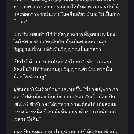
หากว่าพวกเราสา มารถลากให้มันมารวมกลุ่มกันได้
และจัดการพวกมันภายในคลื่นเดียว,มันจะไม่เป็นการ
ดีกว่า?
เย่เหวินเคยกล่าวไว้ว่าศัตรูตัวฉกาจที่สุดของเหมือง
ไม่ใช่พวกซากศพกลับกัน,มันเป็นพวกหนอนสูบ
วิญญาณที่กิน แร่ดิบหินวิญญาณเป็นอาหาร
เป็นไปได้ว่าเย่เหวินนั้นกําลังโกหก? เซียวเฉินครุ่น
คิด,เป็นไปได้ว่าหนอนสูบวิญญาณตัวน้อยพวกนั้น
มีอะ ไรซ่อนอยู่?
มู่ซินหยาโน้มตัวเข้ามาและพูดขึ้น “พี่ชายเย่,พวกเรา
ออกไปคืนนี้และเก็บเกี่ยวแต้มสะสมสักเล็กน้อยเป็น
เช่นไร? ข้ารับรองได้ว่าพวกเราจะต้องได้แต้มสะสม
อย่างน้อยหนึ่ง ร้อยแต้มที่พวกเราต้องการก็เพียงแค่
เวลาหนึ่งคืน”
นี่คงเป็นเหตุผลว่าทําไมมู่ชินหยาถึงได้กลับมาช้าเมื่อ