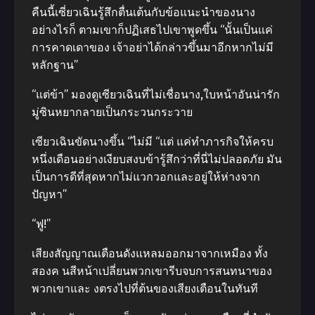
คืนนี้เซี่ยวเฉินรู้สึกตื่นเต้นกับข้อแนะนําของนาง
อย่างไรก็ ตามเขาก็ปฏิเสธไปเขาพูดขึ้น “นั้นเป็นแค่
การคาดเดาของ เจ้าอย่าได้กล่าวขึ้นมาอีกหากไม่มี
หลักฐาน”
“แต่ข้า” มองดูเซียวเฉินที่ไม่เชื่อนาง,ใบหน้าอันน่ารัก
มู่ซินหยากลายเป็นกระวนกระวาย
เซียวเฉินขัดนางขึ้น “ไม่มี “แต่ แค่ทําภารกิจให้ครบ
หนึ่งเดือนอย่างเงียบสงบข้ารู้สึกว่าที่นี่ไม่ปลอดภัย มัน
เป็นการดีที่สุดหากไม่แวกวอกและอยู่ให้ห่างจาก
ปัญหา”
“ฟู!”
เสียงสัญญาณเตือนดังแหลมออกมาจากเหมือง ทั้ง
สองค นสีหน้าเปลี่ยนพวกเขารีบจบการสนทนาของ
พวกเขาและ งตรงไปที่ต้นของเสียงเตือนในทันที