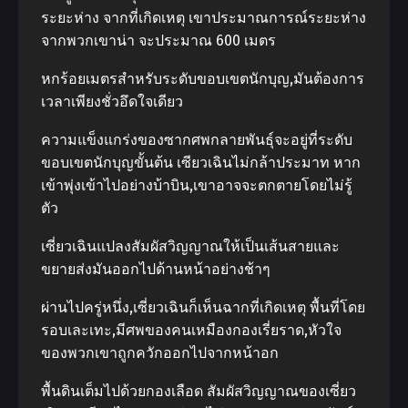
ระยะห่าง จากที่เกิดเหตุ เขาประมาณการณ์ระยะห่าง
จากพวกเขาน่า จะประมาณ 600 เมตร
หกร้อยเมตรสําหรับระดับขอบเขตนักบุญ,มันต้องการ
เวลาเพียงชั่วอึดใจเดียว
ความแข็งแกร่งของซากศพกลายพันธุ์จะอยู่ที่ระดับ
ขอบเขตนักบุญขั้นต้น เซียวเฉินไม่กล้าประมาท หาก
เข้าพุ่งเข้าไปอย่างบ้าบิน,เขาอาจจะตกตายโดยไม่รู้
ตัว
เซี่ยวเฉินแปลงสัมผัสวิญญาณให้เป็นเส้นสายและ
ขยายส่งมันออกไปด้านหน้าอย่างช้าๆ
ผ่านไปครู่หนึ่ง,เซี่ยวเฉินก็เห็นฉากที่เกิดเหตุ พื้นที่โดย
รอบเละเทะ,มีศพของคนเหมืองกองเรี่ยราด,หัวใจ
ของพวกเขาถูกควักออกไปจากหน้าอก
พื้นดินเต็มไปด้วยกองเลือด สัมผัสวิญญาณของเซี่ยว