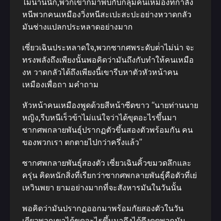
ไม่นานนัก,พวกเขาก็มาพบกับกลุ่มคนเหมืองที่กําลัง
หนีพวกคนเหมืองวิ่งหนีสะเปะสะปะอย่างหวาดกลัว
มันช่างแปลกประหลาดอย่างมาก
เซี่ยวเฉินประหลาดใจ,พวกซากศพระดับต่ําไม่น่า จะ
ทรงพลังถึงเพียงนั้นพอคิดว่ามันถึงกับทําให้คนเหมือ
งห วาดกลัวได้ถึงเพียงนี้เขารีบหาตัวหัวหน้าคน
เหมืองเพื่อถา มคําถาม
หัวหน้าคนเหมืองพูดด้วยสีหน้าซีดขาว “นายท่านนาย
หญิง,รีบหนีเร็วข้าไม่แน่ใจว่าได้ขุดอะไรขึ้นมา
ซากศพกลายพันธุ์ปรากฏตัวขึ้นสองตัวพร้อมกัน คน
ของพวกเรา ตกตายไปกว่าครึ่งแล้ว”
ซากศพกลายพันธุ์สองตัว เซี่ยวเฉินคิ้วขมวดลึกและ
ครุ่น คิดหนักสิ่งที่เรียกว่าซากศพกลายพันธุ์คือตัวที่เย่
เหวินพยา ยามอย่างมากที่จะสังหารมันในวันนั้น
พอคิดว่ามันปรากฏออกมาพร้อมกัยสองตัวในวัน
เดียวพวกเขาได้ขุดอะไรขึ้นมาถึงได้ดึงดูดพวกมัน