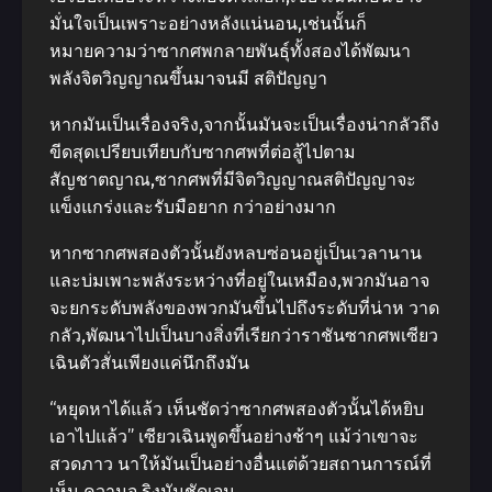
มั่นใจเป็นเพราะอย่างหลังแน่นอน,เช่นนั้นก็
หมายความว่าซากศพกลายพันธุ์ทั้งสองได้พัฒนา
พลังจิตวิญญาณขึ้นมาจนมี สติปัญญา
หากมันเป็นเรื่องจริง,จากนั้นมันจะเป็นเรื่องน่ากลัวถึง
ขีดสุดเปรียบเทียบกับซากศพที่ต่อสู้ไปตาม
สัญชาตญาณ,ซากศพที่มีจิตวิญญาณสติปัญญาจะ
แข็งแกร่งและรับมือยาก กว่าอย่างมาก
หากซากศพสองตัวนั้นยังหลบซ่อนอยู่เป็นเวลานาน
และบ่มเพาะพลังระหว่างที่อยู่ในเหมือง,พวกมันอาจ
จะยกระดับพลังของพวกมันขึ้นไปถึงระดับที่น่าห วาด
กลัว,พัฒนาไปเป็นบางสิ่งที่เรียกว่าราชันซากศพเซียว
เฉินตัวสั่นเพียงแค่นึกถึงมัน
“หยุดหาได้แล้ว เห็นชัดว่าซากศพสองตัวนั้นได้หยิบ
เอาไปแล้ว” เซียวเฉินพูดขึ้นอย่างช้าๆ แม้ว่าเขาจะ
สวดภาว นาให้มันเป็นอย่างอื่นแต่ด้วยสถานการณ์ที่
เห็น,ความจ ริงมันชัดเจน