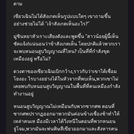
ตาม
เซียวเฉินไม่ได้สังเกตเห็นรูปแบบใดๆ เขาถามขึ้น
อย่างช่วยไม่ได้ “เจ้าสังเกตเห็นอะไร?”
มู่ซินหยาหัวเราะเสียงดังและพูดขึ้น “สาวน้อยผู้นี้เห็น
ชัดแจ้ง!แน่นอนว่าข้าสังเกตเห็น โดยปกติแล้วพวกเรา
จะพบหนอนสูบวิญญาณที่ไหน? เป็นที่ที่กําลังขุด
เหมืองอยู่ หรือไม่?
ดวงตาของเซียวเฉินเบิกกว้าง,ราวกับว่าเขาได้เชื่อม
โยงอะ ไรบางอย่างได้ในหัวจากที่พบเห็น,พวกเขาไม่
เคยพบกับหนอนสูบวิญญาณในพื้นที่ที่คนเหมืองกําลัง
ทํางานอยู่
หนอนสูบวิญญาณไม่เหมือนกับพวกซากศพ ตอนที่
ซากศพปรากฏออกมาพวกมันค่อนข้างเชื่องช้าทําให้
เหล่าคนเห มืองมีเวลาได้วิ่งหนีในตอนที่พวกหนอน
จู่โจม,พวกมันจะพ่นพิษสีเขียวออกมาและสังหารคน