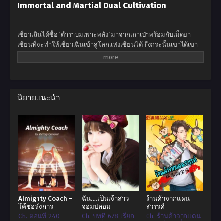
Immortal and Martial Dual Cultivation
เซี่ยวเฉินได้ซื้อ ‘ตำราบ่มเพาะพลัง’ มาจากเถาเป่าพร้อมกับเม็ดยา
เซียนที่จะทำให้เซี่ยวเฉินเข้าสู่โลกแห่งเซียนได้ ถึงกระนั้นเขาได้เขา
ได้ฝึกฝนตามตำรามากว่าสามปีแต่กลับไม่มีความคืบหน้าแม้แต่น้อย
เขาจึงตัดสินใจที่จะกินเม็ดยาเซียนเข้าไปและมันทำให้เขาข้ามภพไป
เกิดในร่างของเด็กหนุ่มที่มีชื่อเดียวกับเขา ไปสู่โลกทวีปเทียนหวู่ไปสู่
โลกที่ถูกปกครองด้วยศิลปะการต่อสู้ไปสู่จุดเริ่มต้นใหม่ของเขา
นิยายแนะนำ
Almighty Coach –
ฉัน….เป็นเจ้าสาว
ร้านค้าจากแดน
โค้ชอหังการ
จอมปลอม
สวรรค์
Ch. ตอนที่ 240
Ch. บทที่ 678 เรียก
Ch. ร้านค้าจากแดน