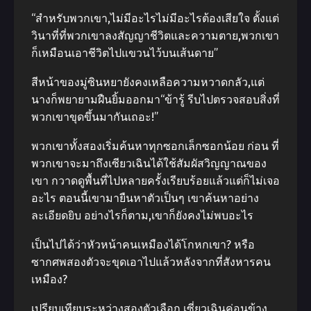
“สําหรับพวกเขา,ไม่มีอะไรไม่มีอะไรต้องเสียใจ ตั้งแต่
วินาที่ที่พวกเขาลงสัญญาชีวิตและความตาย,พวกเขา
ก็เหมือนเอาชีวิตไปแขวนไว้บนเส้นดาย”
สีหน้าของมู่ซินหยายังคงเหลือความหวาดกลัว,แต่
นางก็พยายามฝืนยิ้มออกมา“ข้ารู้ รีบไปตรวจสอบสิ่งที่
พวกเขาขุดขึ้นมากันเถอะ!”
พวกเขาทั้งสองเริ่มค้นหาทุกซอกเล็กซอกน้อย ก่อน ที่
พวกเขาจะมาถึงเซียวเฉินได้ใช้สัมผัสวิญญาณของ
เขา กวาดดูพื้นที่ไปหลายครั้งเรียบร้อยแล้วแต่ก็ไม่เจอ
อะไร ตอนนี้เขามายืนหาตัวเป็นๆ เขาค้นหาอย่าง
ละเอียดยิบ อย่างไรก็ตาม,เขาก็ยังคงไม่พบอะไร
เป็นไปได้ว่าหัวหน้าคนเหมืองได้โกหกเขา? หรือ
ซากศพสองตัวจะขุดเอาไปแล้วหลังจากที่สังหารคน
เหมือง?
เปรียบเทียบระหว่างสองตัวเลือก,เซี่ยวเฉินค่อนข้าง