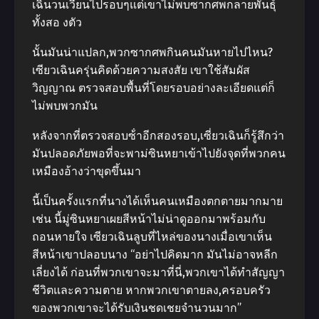
เฉินวนเวียนไปรอบๆแต่เขาไม่พบซากศพกลายพันธุ์
ทั้งสอ งตัว
นั้นมันน่าแปลก,พวกซากศพกินคนมันหายไปไหน?
เซียวเฉินครุ่นคิดด้วยความสงสัย เขาใช้สัมผัส
วิญญาณ ตรวจสอบพื้นที่โดยรอบอย่างละเอียดแต่ก็
ไม่พบพวกมัน
หลังจากที่ตรวจสอบซ้ําอีกสองรอบ,เซี่ยวเฉินก็รู้สึกว่า
มันปลอดภัยพอที่จะพาม่ซินหยาเข้าไปยังจุดที่พวกคน
เหมืองอ้างว่าขุดขึ้นมา
นี้เป็นครั้งแรกที่นางได้เห็นคนเหมืองตกตายมากมาย
เช่น นี้มู่ซินหยาเผยสีหน้าไม่น่าดูออกมาพร้อมกับ
ถอนหายใจ เซียวเฉินลูบที่ไหล่ของนางเมื่อเขาเห็น
สีหน้าเขาปลอบนาง “อย่าไปคิดมาก มันไม่อาจหลีก
เลี่ยงได้ ก่อนที่พวกเขาจะมาที่นี่,พวกเขาได้ทําสัญญา
ชีวิตและความตาย หากพวกเขาตายลง,ครอบครัว
ของพวกเขาจะได้รับเงินชดเชยจํานวนมาก”