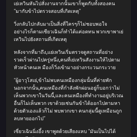
เย่เหวินหันไปสั่งงานจากนั้นเขาก็พูดกับทั้งสองคน
“มากับข้าไปตรวจสอบที่เกิดเหตุ”
วิ่งกลับไปกลับมาเป็นสิ่งที่ใครๆก็ไม่ชอบพอใจ
อย่างไรก็ตามเซียวเฉินก็ทําได้แค่อดทน พวกเขาพาเย่
เหวินไปยังสถานที่เกิดเหตุ
หลังจากที่มาถึง,แย่เหวินเริ่มตรวจดูสถานที่อย่าง
รวดเร็วผ่านไปครู่หนึ่ง,คนที่เย่เหวินสังงานให้ไปตาม
หัวหน้าคนเห มืองก็วิ่งเข้ามาอย่างกระวนกระวาย
“ผู้อาวุโสเย่,ข้าไม่พบคนเหมืองกลุ่มนั้นที่ค่ายพัก
นอกจากนั้น,คนเหมืองที่กําลังพักผ่อนอยู่ก็บอกว่าไม่
เห็นพวกเขาในวันนี้,และคนเหมืองที่ทํางานอยู่บริเวณ
อื่นก็ไม่เห็นพวก เขาด้วยเช่นกันข้าได้ออกไปตามหา
ด้วยตัวเองแล้วก็ไม่ พบพวกเขา คนกลุ่มนี้ดูเหมือนถูก
ลบหายออกไป”
เซี่ยวเฉินนิ่งอึ้ง เขาพูดด้วยเสียงแหบ “มันเป็นไปได้