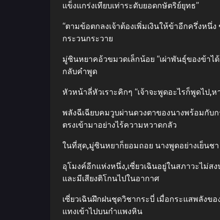
แข็งแกร่งเทียบเท่าระดับยอดกษัตริย์ยุทธ”
“ตามข้อตกลงเจ้าต้องเพิ่มเงินให้ข้าอีกครึ่งหนึ่ง
กระวนกระวาย
มู่ซินหยาคอ้วขมวดเล็กน้อย “เผ่าพันธุ์ของข้าได
กลับคําพูด
หัวหน้าลี่หัวเราะคิกๆ “เจ้าจะพูดอะไรก็พูดไป,หากเ
พลังฉีเฉียบคมวูบผ่านดวงตาของนางพร้อมกับกระแ
ตรงเข้ามาอย่างไร้ความหวาดกลัว
ในที่สุด,มู่ซินหยาก็ยอมถอย นางพูดอย่างเย็นชา
อุโมงค์อีกแห่งหนึ่ง,เซี่ยวเฉินอยู่ในสภาวะไม่ส
และมีเสียงติโกนไปในอากาศ
เซี่ยวเฉินฝึกฝนชุดวิชากระบี่ เมื่อกระแสพลังข
แทงเข้าไปบนกําแพงหิน