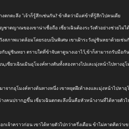
กตะลึง “เจ้าก็รู้สึกเช่นกัน? ข้าคิดว่ามีแค่ข้าที่รู้สึกไปคนเดีย
ัญชาตญาณของเขาน่าเชื่อถือ เซี่ยวเฉินต้องระวังตัวอย่างช่วยไม่ได
ังสภาพแวดล้อมโดยรอบเป็นพิเศษ เขาเฝ้าระวังมู่ซินหยาด้วยเช่นก
งกับมู่ซินหยา ตราบใดที่ข้าจับตาดูนางเอาไว้,ข้าก็สามารถรับมือกัน
น,เซียวเฉินเมินอุโมงค์ทางตันทั้งสองทางไปและมุ่งหน้าไปทางอุโมง
อกมาจากอุโมงค์ทางต้นทางหนึ่ง เขาหยุดฝีเท้าลงและมุ่งหน้าไปหาอุ
ปรากฏขึ้น เซี่ยวเฉินตกตะลึงนั้นคือหัวหน้างานที่ได้หายตัวไปก
บอกเจ้าคราวก่อน เขาได้หายตัวไปกว่าครึ่งเดือน ข้าไม่คาดคิดว่าเขาจ