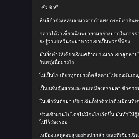
“ชัว ชัว!”
หินสีดําร่วงหล่นลงมาจากกําแพง กระบี่เงาจั
กล่าวได้ว่าเซี่ยวเฉินพยายามอย่างมากในการร
จะรู้ว่าเย่เหวินจะมาหาว่าเขาเป็นพวกขี้ฟ้อง
มันยิ่งทําให้เซี่ยวเฉินเศร้าอย่างมาก เขาสูดห
วันพรุ่งนี้อย่างไร
ไม่เป็นไร เดียวทุกอย่างก็คลี่คลายไปของมันเอง,
เป็นแค่หญิงสาวและคนเหมืองธรรมดา ข้าควรจะระ
ในเช้าวันต่อมา เซียวเฉินก็ทําตัวปกติเหมือนที
ช่วงเช้าผ่านไปโดยไม่มีอะไรเกิดขึ้น มันทําใ
ไปไร้ร่องรอย
เหมืองแลดูสงบสุขอย่างน่ากลัว ขณะที่เซี่ยวเฉิน