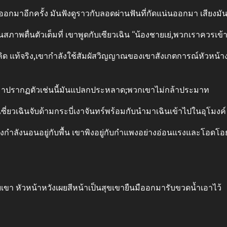
ออกมาอีกครั้ง มันฟังดูราวกับลอดผ่านฟันที่กัดแน่นออกมา เสียงมัน
ในสภาพตื่นตัวเต็มที่ เขาพูดกับเซียวเฉิน “น้องชายเย่,พวกเราควรเข้
นครุ่นคิด แท้จริง,เขากําลังใช้สัมผัสวิญญาณของเขาสังเกตการณ์หัว
น จู่ๆมาปรากฏตัวเช่นนี้มันแปลกประหลาด;พวกเขาไม่กล้าประมาท
ซี่ยวเฉินจับด้ามกระบี่เงาจันทร์พร้อมกับนํามาเฉินเข้าไปในอุโมงค์
งกําลังนอนอยู่กับพื้น เขาพิงอยู่กับกําแพงอย่างอ่อนแรงและโอดโอ
เขา หัวหน้าหวังเผยสีหน้าเป็นสุขเขายืนมืออกมารับขวดน้ำเอาไว้