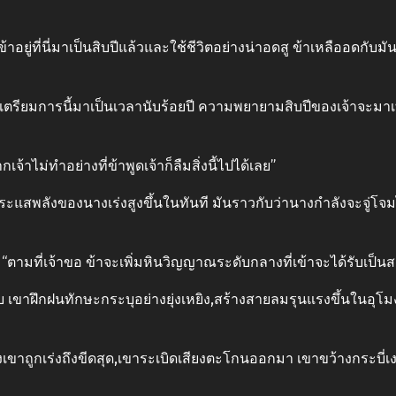
 ข้าอยู่ที่นี่มาเป็นสิบปีแล้วและใช้ชีวิตอย่างน่าอดสู ข้าเหลืออดกับม
้เตรียมการนี้มาเป็นเวลานับร้อยปี ความพยายามสิบปีของเจ้าจะมาเทีย
จ้าไม่ทําอย่างที่ข้าพูดเจ้าก็ลืมสิ่งนี้ไปได้เลย”
สพลังของนางเร่งสูงขึ้นในทันที มันราวกับว่านางกําลังจะจู่โจมได
 “ตามที่เจ้าขอ ข้าจะเพิ่มหินวิญญาณระดับกลางที่เข้าจะได้รับเป็น
งบ เขาฝึกฝนทักษะกระบุอย่างยุ่งเหยิง,สร้างสายลมรุนแรงขึ้นในอุโมง
องเขาถูกเร่งถึงขีดสุด,เขาระเบิดเสียงตะโกนออกมา เขาขว้างกระบี่เ