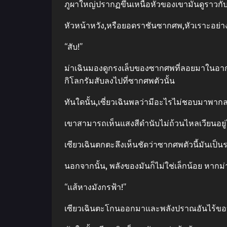
ภูผาใหญ่ปรากฏขึ้นเหนือหัวของเขามันดูราวกับ
หัวหน้าหวัง,หรือยอดราชันซากศพ,หัวเราะอย่างเ
“สับ!”
ม่าเฉินมองดูกรงเล็บของซากศพที่ลอยมาในอาก
กิโลกรัมสับลงไปที่ซากศพตัวนั้น
ทันใดนั้น,เซี่ยวเฉินพลว่ามีอะไรไม่ชอบมาพา
เขาสามารถเห็นแสงสีดํานับไม่ถ้วนไหลเวียนอยู่
เซียวเฉินตกตะลึงเห็นชัดว่าซากศพตัวนี้มันเป็นระ
นอกจากนั้น, พลังของมันก็ไม่ใช่เล็กน้อย หากม่
“แส้หางมังกรฟ้า!”
เซียวเฉินตะโกนออกมาและพลังปราณอันไร้ขอบเ