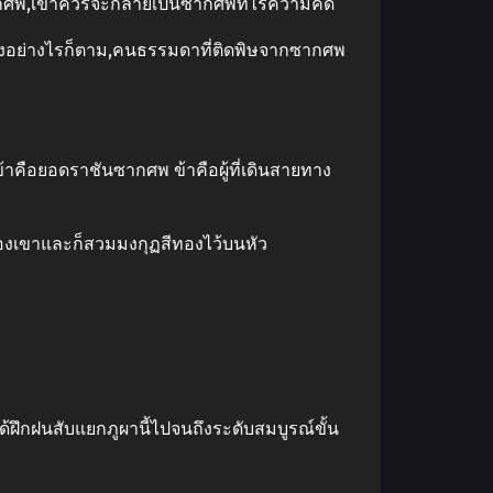
กซากศพ,เขาควรจะกลายเป็นซากศพที่ไร้ความคิด”
น ถึงอย่างไรก็ตาม,คนธรรมดาที่ติดพิษจากซากศพ
้าคือยอดราชันซากศพ ข้าคือผู้ที่เดินสายทาง
องเขาและก็สวมมงกุฏสีทองไว้บนหัว
ึกฝนสับแยกภูผานี้ไปจนถึงระดับสมบูรณ์ขั้น