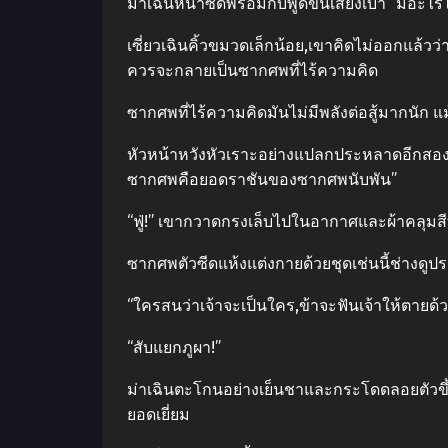
ม่าเฉินหน้าซีดพร้อมกับพูดขึ้นเสียงเบา “มีอะ
เซี่ยวเฉินคิ้วขมวดเล็กน้อย,เขาคิดไม่ออกแล้
ควรจะกลายเป็นซากศพที่ไร้ความคิด
ซากศพที่ไร้ความคิดมันไม่มีพลังต่อสู้มากนัก 
หัวหน้าหวังหัวเราะอย่างแปลกประหลาดอีกสองสาม
ซากศพคือยอดราชันของซากศพนับพัน”
“ฟู่!” เขากวาดกรงเล็บไปในอากาศและผ้าคลุม
ซากศพตัวซีดแห้งแต่งกายด้วยชุดเช่นนี้ช่างดู
“ใครสนว่าเจ้าจะเป็นใคร,ข้าจะฟันเจ้าให้ตายด้ว
“สับแยกภูผา!”
ม่าเฉินตะโกนอย่างเย็นชาและกระโดดลอยตัวขึ้
ยอดเยี่ยม