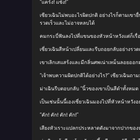
“แคร้ง! แช้ง!”
เซียวเฉินไม่พบอะไรผิดปกติ อย่างไรก็ตามเขายื
รวดเร็วและไม่อาจหลบได้
คมกระบี่ฟันลงไปที่แขนของหัวหน้าหวังแต่ก็เรื่
เซี่ยวเฉินสีหน้าเปลี่ยนและรีบถอยกลับอย่างรวดเร
เขาเลิกเสแสร้งและมีกลิ่นศพเน่าเหม็นลอยออกมา
“เจ้าพบความผิดปกติได้อย่างไร?” เซียวเฉินถาม
ม่าเฉินรีบตอบกลับ “นิ้วของเขาเป็นสีดําทั้งหมด 
เป็นเช่นนั้นนี้เองเซี่ยวเฉินมองไปที่หัวหน้าหว
“คัก! คัก! คัก! คัก!”
เสียงหัวเราะแปลกประหลาดดังมาจากปากของหัวห