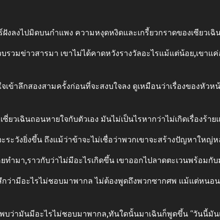
นทร์ฝังลงไปมิดบนกําแพง ความหงุดหงิดและเกรี้ยวกราดของเซียวเ
วบรวมข่าวสารมา เขาไม่ได้คาดหวังรางวัลอะไรแม้แต่น้อย,เขาแค่
ายใจเข้าลึกสองสามครั้งก่อนที่จะสงบใจลง ดูเหมือนว่าเรื่องของหัวห
เซี่ยวเฉินถอนหายใจกับตัวเอง มันไม่เป็นไรหากว่าไม่เกิดเรื่องร้ายแ
วังยิ่งขึ้น ถึงแม้ว่าข้าจะไม่เชื่อว่าพวกเขาจะสร้างปัญหาใหญ่ห
่เคยทํามา,ราวกับว่าไม่มีอะไรเกิดขึ้น เขาออกไปลาดตะเวนพร้อมกับ
ห้รู้สึกว่ามีอะไรไม่ชอบมาพากล ไม่ต้องพูดถึงพวกซากศพ แม้แต่ห
พบว่ามันมีอะไรไม่ชอบมาพากล,ทันใดนั้นมาเฉินก็พูดขึ้น “วันนี้มันเก