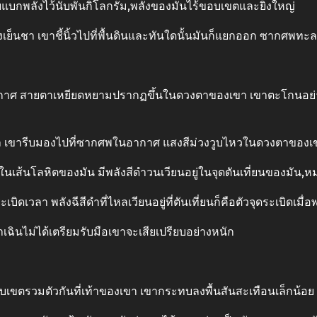
แบกพลังไว้นับพันกิโลกรัม,พลังของมันไร้ขอบเขตและยิ่งใหญ่
ย็นชา เขาชี้นิ้วไปที่พื้นดินและทันใดนั้นมันก็แยกออก ซากศพทะลว
าศ สายตาเหยียดหยามปรากฏขึ้นในดวงตาของเขา เขาตะโกนอย่างเย
กล เขารีบมองไปที่ซากศพในอากาศ แสงสีม่วงวูบไหวในดวงตาของเข
ในเส้นโลหิตของมัน มีพลังสีดําวนเวียนอยู่ในจุดตันเที่ยนของมัน,
เบิดเวลา พลังฉีสีดําที่ไหลเวียนอยู่ที่ตันเที่ยนก็คือตัวจุดระเบิดเม
าเฉินไม่ได้เตรียมรับมือเขาจะเสียเปรียบอย่างหนัก
ขตรวมตัวกันที่เท้าของเขา เขากระทบลงพื้นสันสะเทือนเล็กน้อย