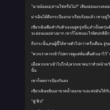
“นายน้อยเย่,ท่านใช่หรือไม่?” เสียงอ่อนแรงลอย
ม่าเฉินได้ดึงกระบี่ออกมาเรียบร้อยแล้ว เขาอยู่
เซียวเฉินพึมพํากับตัวเองอยู่ครู่หนึ่ง,ทําเป็
จะอ่อนแออย่างมาก เขาก็ไม่พบอะไรผิดปกติอีก
ถึงกระนั้น,คนผู้นี้ได้หายตัวไปกว่าครึ่งเดือ
“พวกเราควรเข้าไปตรวจดูแค่ต้องตื่นตัวเอาไว้” เ
เมื่อพวกเขาเข้าไปใกล้,พวกเขาพบว่าหัวหน้าหวั
นั้น
เขาก็ลดการป้องกันลง
เซียวเฉินหยิบเอาขวดน้ำออกมาและส่งมันให้กับ
“ฟู่ ฟิ่ว!”