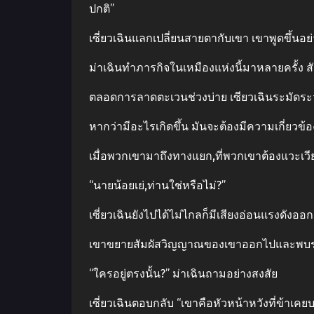
ปกติ”
เซี่ยวเฉินแลกเปลี่ยนสายตากับเขา เขาพูดขึ้นอย่างต
ม่าเฉินทําภารกิจในเหมืองแห่งนี้มาหลายครั้ง ส
ตลอดการลาดตะเวนช่วงบ่าย เซียวเฉินระมัดระว
หากว่ามีอะไรเกิดขึ้น มันจะต้องมีความเกี่ยวข้อ
เมื่อพวกเขามาถึงทางแยก,ที่พวกเขาต้องแวะเวีย
“นายน้อยเย่,ท่านใช่หรือไม่?”
เซี่ยวเฉินยังไปได้ไม่ไกลก็มีเสียงอ่อนแรงดังอ
เขาขยายสัมผัสวิญญาณของเขาออกไปและพบร่างคน
“ใครอยู่ตรงนั้น?” ม่าเฉินถามอย่างสงสัย
เซี่ยวเฉินตอบกลับ “เขาคือหัวหน้าหวังที่ข้าเคย