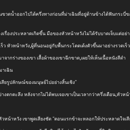
่นขวดน้ำออกไปได้ครึ่งทางก่อนที่ม่าเฉินที่อยู่ด้านข้างได้ฟันกร
องเรื่องประหลาดเกิดขึ้น มือของหัวหน้าหวังไม่ได้รับบาดเจ็บแต่อ
็ว หัวหน้าหวัง,ผู้ที่นอนอยู่กับพื้นกระโดดเด้งตัวขึ้นมาอย่างรวดเร็ว
จากร่างของเขา เสื้อผ้าของเขาฉีกขาด,เผยให้เห็นเนื้อหนังสีดํา
มาเฉิน
เสียรูปลักษณ์ของมนุษย์ไปอย่างสิ้นเชิง”
ังอย่างตกตะลึง หลังจากไม่ได้พบเจอเขาเป็นเวลากว่าครึ่งเดือน,หัวห
น้าหวัง เขาพูดเสียงชัด “ตอนแรกข้าจะหลอกให้ประหลาดใจเสีย ข