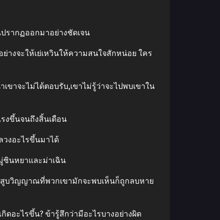
ฉินปรากฏออกมาอย่างชัดเจน
อย่างจะให้เย่เหวินให้ความสนใจสักหน่อย ใคร
น้าเขาจะไม่ได้ตอบรับ,เขาไม่รู้ว่าจะไปพบเขาใน
รงขึ้นจนถึงสิ้นเดือน
ลวงอะไรขึ้นมาได้
มู่ซินหยาและม่าเฉิน
นอนสูบวิญญาณที่พวกเขามักจะพบเห็นก็ถูกลบหาย
ิดอะไรขึ้น? ข้ารู้สึกว่ามีอะไรบางอย่างผิด