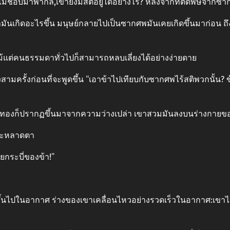
ไรไม่ชอบมาพากล,เขายังมีสติอยู่ได้อย่างไร? หลังจากที่ติดพิษจา
วว่ามันเกิดอะไรขึ้น มนุษย์กลายไปเป็นซากศพมันเคยเกิดขึ้นมาก่อ
แม้แต่คนธรรมดาทั่วไปก็สามารถหลบเลี่ยงได้อย่างง่ายดาย
ครั้งก่อนที่จะพูดขึ้น “เอาข้าไปเทียบกับซากศพไร้สติพวกนั้น? ข
สีทองก็ปรากฏขึ้นมาจากความว่างเปล่า เขาสวมมันลงบนร่างกายข
ประหลาดตา
ยกระบี่ของข้า!”
นไปในอากาศ ร่างของเขาเคลื่อนไหวอย่างรวดเร็วในอากาศ:เขาได้ฝ