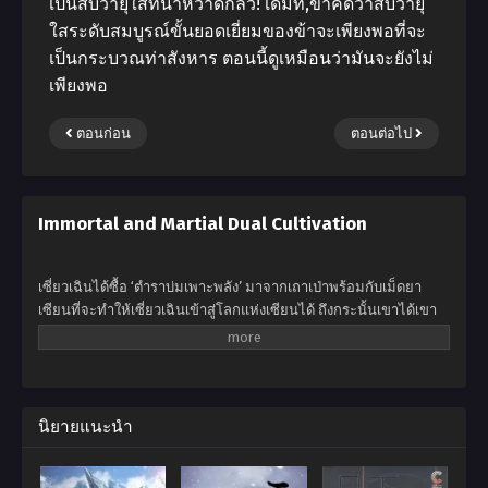
เป็นสับวายุใส่ที่น่าหวาดกลัว! เดิมที,ข้าคิดว่าสับวายุ
ใสระดับสมบูรณ์ขั้นยอดเยี่ยมของข้าจะเพียงพอที่จะ
เป็นกระบวณท่าสังหาร ตอนนี้ดูเหมือนว่ามันจะยังไม่
เพียงพอ
ตอนก่อน
ตอนต่อไป
Immortal and Martial Dual Cultivation
เซี่ยวเฉินได้ซื้อ ‘ตำราบ่มเพาะพลัง’ มาจากเถาเป่าพร้อมกับเม็ดยา
เซียนที่จะทำให้เซี่ยวเฉินเข้าสู่โลกแห่งเซียนได้ ถึงกระนั้นเขาได้เขา
ได้ฝึกฝนตามตำรามากว่าสามปีแต่กลับไม่มีความคืบหน้าแม้แต่น้อย
เขาจึงตัดสินใจที่จะกินเม็ดยาเซียนเข้าไปและมันทำให้เขาข้ามภพไป
เกิดในร่างของเด็กหนุ่มที่มีชื่อเดียวกับเขา ไปสู่โลกทวีปเทียนหวู่ไปสู่
โลกที่ถูกปกครองด้วยศิลปะการต่อสู้ไปสู่จุดเริ่มต้นใหม่ของเขา
นิยายแนะนำ