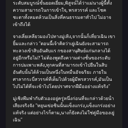
ระดับสมบูรณ์ขั้นยอดเยี่ยม,พิสูจน์ได้ว่าแม่นางผู้นี้ทั้ง
ความสามารถในการเข้าใจ, พรสวรรค์ และโชค
ชะตาทั้งหมดล้วนเป็นสิ่งที่คนธรรมดาทั่วไป ไม่อาจ
เข้าถึงได้
จางเลี่ยเหลียวมองไปทางมู่เหิง,จากนั้นก็เหี่ยวเฉิน เขา
ยิ้มและกล่าว “ตอนนี้เจ้าคิดว่าเยู่เฉินยังจะสามารถ
ทะลวงเข้าสิบอันดับแร กของสานุศิษย์แก่นกลางได้
อยู่อีกหรือไม่? ไม่ต้องพูดถึงความต่างชั้นของระดับ
การบ่มเพาะพลัง,ทุกคนที่สามารถเข้าไปยืนในสิบ
อันดับนั้นได้ล้วนเป็นหนึ่งในหมื่นอัจฉริยะ ภายใน
ศาลากระบี่สวรรค์ที่เต็มไปด้วยผู้มีพรสวรรค์,มันเป็น
ไปไม่ได้ที่จะเข้าไปโดยปราศจากฝีมืออย่างแท้จริง”
มู่เชิงพึมพํากับตัวเองอยู่ครู่หนึ่งก่อนที่จะกล่าวด้วยน้ํา
เสียงจริงจัง “หยุนเข่อซินนั้นแข็งแกร่ง,แข็งแกร่งอย่าง
แท้จริง แต่อย่างไรก็ตาม,นางก็ยังคงไม่ใช่คู่มือของเยู่
เฉิน”