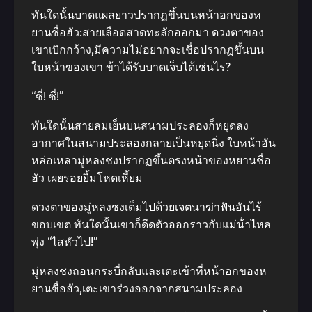
ทันใดนั้นบาดแผลยาวปรากฏขึ้นบนหน้าอกของห
ยานชื่อฮัว:สายเลือดสาดทะลักออกมา ดวงตาของ
เขาเบิกกว้าง,มีความไม่อยากจะเชื่อปรากฏขึ้นบน
ใบหน้าของเขา ข้าได้รับบาดเจ็บได้เช่นไร?
“ซี่! ซี่!”
ทันใดนั้นสายลมเย็นบนสนามประลองก็หยุดลง
อากาศในสนามประลองกลายเป็นหยุดนิ่ง ใบหน้าอัน
หล่อเหลามู่หลงชงปรากฏขึ้นตรงหน้าของหยานชื่อ
ฮัว เผยรอยยิ้มโหดเหี้ยม
ดวงตาของมู่หลงชงเต็มไปด้วยเจตนาฆ่าฟันอันไร้
ขอบเขต ทันใดนั้นเขาก็ดีดตัวออกราวกับแม่น้ําไหล
พุ่ง “ไสหัวไป!”
มู่หลงชงถอนกระบี่กลับและเตะเข้าที่หน้าอกของห
ยานชื่อฮัว,เตะเขาร่วงออกจากสนามประลอง