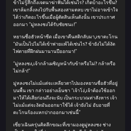
ข้าไม่รู้สึกถึงเจตนาฆ่าฟันได้เช่นไร? เกิดบ้าอะไรขึ้น?
เขาล้มกลิ้งลงไปกับพื้นสองสามตลบ เขาไม่อาจเข้าใจ
ได้ว่าเกิดอะไรขึ้นเมื่อผู้ตัดสินเห็นดังนั้น เขาประกาศ
ออกมา “มู่หลงชงได้รับชัยชนะ!”
หยานชื่อฮัวหน้าซีด เมื่อเขาคืนสติกลับมา,เขาตะโกน
“มันเป็นไปไม่ได้เข้าพ่ายแพ้ได้เช่นไร? ข้ายังไม่ได้งัด
ไฟตายที่ฝึกฝนมานานปีออกมา!”
“มู่หลงชง,เจ้ากล้าเผชิญหน้ากับข้าหรือไม่? กล้าหรือ
ไม่กล้า!”
มู่หลงชงไม่แม้แต่จะเหลียวตาไปมองหยานชื่อฮัวที่อยู่
บนพื้น เขา กล่าวอย่างเย็นชา “เจ้าโง่,เจ้าต้องใช้ออก
มาให้ได้เสียก่อนถึงจะนับ เป็นกระบวณท่าสังหาร เจ้า
ไม่แม้แต่จะงัดมันออกมาใช้ได้ เจ้ายังไม่ อับอายที่
ตะโกนร้องแหกปากออกมาเช่นนี้”
เซี่ยวเฉินครุ่นคิดลึกขณะที่เขามองดูมู่หลงชง ช่าง