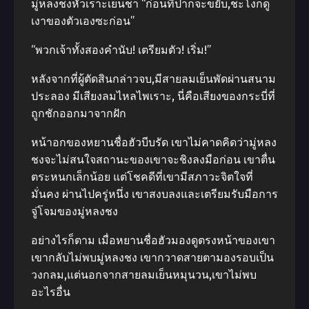
มู่หลงชงหัวเราะเย็นชา “ก่อนที่ปากจะขยับ,ชะโงกดู
เงาของตัวเองซะก่อน”
“พวกเจ้าทั้งสองคํานับ! เตรียมตัว! เริ่ม!”
หลังจากที่ผู้ตัดสินกล่าวจบ,มีสายลมเย็นพัดผ่านสนาม
ประลอง มีเสียงลมไหลไพเราะ, นี่คือเสียงของกระบี่ที่
ถูกชักออกมาจากฝัก
หน้าอกของหยานชื่อฮัวบีบรัด เขาไม่คาดคิดว่ามู่หลง
ชงจะไม่สนใจสถานะของเขาจะชิงลงมือก่อน เขาตื่น
ตระหนกเล็กน้อย แต่โชคดีที่เขามีสภาวะจิตใจที่
มั่นคง ผ่านไปครู่หนึ่ง เขาสงบลงและเตรียมรับมือการ
จู่โจมของมู่หลงชง
อย่างไรก็ตาม เมื่อหยานชื่อฮัวมองดูตรงหน้าของเขา
เขากลับไม่พบมู่หลงชง เขากวาดสายตามองรอบเป็น
วงกลม,แต่นอกจากสายลมเย็นหมุนวน,เขาไม่พบ
อะไรอื่น