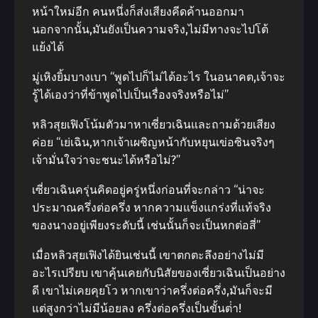
หน้าใหม่อีก คนหนึ่งก็ส่งเสียงคีดค้านออกมา
นอกจากนั้น,มันยังเป็นความจริง,ไม่มีทางจะไปโต้
แย้งได้
มู่เหิงยิ้มบางเบา “พูดไปก็ไม่ได้อะไร ในอนาคต,เจ้าจะ
รู้ได้เองว่าที่ข้าพูดไปเป็นเรื่องจริงหรือไม่”
หลิวสุยเฟิงโน้มตัวมาหาเซี่ยวเฉินและถามด้วยเสียง
ค่อย “เย่เฉิน,หากเจ้าเผชิญหน้ากับหยุนเข่อซินจริงๆ
เจ้ามั่นใจว่าจะชนะได้หรือไม่?”
เซี่ยวเฉินครุ่นคิดอยู่ครู่หนึ่งก่อนที่จะกล่าว “น่าจะ
ประมาณครึ่งต่อครึ่ง หากความแข็งแกร่งที่แท้จริง
ของนางอยู่เพียงระดับนี้ เช่นนั้นก็จะเป็นหกต่อสี่”
เมื่อหลิวสุยเฟิงได้ยินเช่นนี้ เขาตกตะลึงอย่างไม่มี
อะไรเปรียบ เขาคุ้นเคยกับนิสัยของเซี่ยวเฉินเป็นอย่าง
ดี เขาไม่เคยคุยโว หากเขาว่าครึ่งต่อครึ่ง,มันก็จะมี
แต่สูงกว่าไม่มีน้อยลง ครึ่งต่อครึ่งเป็นขั้นต่ํา!