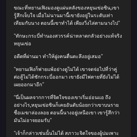
ขณะที่หยานเฟิงมองดูแผ่นหลังของหยุนเข่อซิน,เขา
รู้สึกเจ็บใจ เมื่อไม่นานมานี้เขายังอยู่ในระดับเท่า
เทียมกับนาง ตอนนี้เขาทําได้ เพียงวิ่งไล่ตามนางไป”
“ทักษะกระบี่ทํานองสวรรค์น่าหลาดกลัวอย่างแท้จริง
หยุนเข่อ
อดีตที่ผ่านมา ทําให้ฝูงคนตื่นตะลึงอยู่เสมอ”
“หยานเฟิงก็พ่ายแพ้อย่างดูไม่ได้ เขาจดจ่อไปที่ว่าคู่
ต่อสู้ไม่ได้ชักกระบี่ออกมา เขายังมีไพ่ตายที่ยังไม่ได้
เผยออกมาอีก”
“นี่เป็นผลจากการที่จิตใจของเขาเริ่มอ่อนแอ ถึง
อย่างไร,หยุนเข่อซินก็เคยอันดับน้อยกว่าเขาบนราย
ชื่อเมฆาล่องลอย ตอนนี้นางอยู่เหนือเขา เขารู้สึกว่า
มันไม่อาจยอมรับ”
“เจ้าก็กล่าวเช่นนั้นไม่ได้ สภาวะจิตใจของผู้บ่มเพาะ