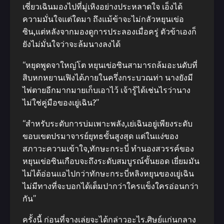
เซี่ยวเฉินมองไปที่มู่เหิงอย่างประหลาดใจ เอ็งได้
ความมั่นใจแต่ใดมา ถึงแม้ข้าจะไม่กลัวหยุนเข่อ
ซิน,แต่หลังจากมองดูการประลองเมื่อครู่ ตัวข้าเองก็
ยังไม่มั่นใจว่าจะล้มนางลงได้
“หยุดพูดจาใหญ่โต หยุนเข่อซินสามารถล้มอะนดับที่
สิบหกหยานเฟิงได้ภายในครึ่งกระบวณท่า นางยังมี
ไพ่ตายอีกมากมายเก็บเอาไว้ เจ้ารู้ได้เช่นไรว่านาง
ไม่ใช่คู่มือของเยู่เฉิน?”
“สําหรับระดับการบ่มเพาะพลัง,เย่เฉินอยู่เพียงระดับ
ขอบเขตปรมาจารย์ยุทธขั้นสูงสุด แต่ในแง่ของ
สภาวะความเข้าใจ,ทักษะกระบี่ ทํานองสวรรค์ของ
หยุนเข่อซินเกือบจะถึงระดับสมบูรณ์ขั้นยอด เยี่ยมมัน
ไม่ได้อ่อนแอไปกว่าทักษะกระบี่หลิงหยุนของเยู่เฉิน
ไม่มีทางที่จะบอกได้เต็มปากว่าใครแข็งใครอ่อนกว่า
กัน”
ครั้งนี้ ก่อนที่จางเล่ยจะได้กล่าวอะไร.ศิษย์แก่นกลาง