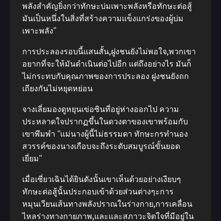
พลังสําคัญยิ่งกว่าทักษะบ่มเพาะพลังหรือทักษะต่อสู้
มันเป็นหนึ่งในสิ่งที่สร้างความแข็งแกร่งของผู้บ่ม
เพาะพลัง”
การประลองรอบนี้แสนสั้น,ฝูงชนยังไม่พอใจ,พวกเขา
อยากที่จะให้มันดําเนินต่อไปอีก แต่ถึงอย่างไร มันก็
ไม่กระทบกับคุณภาพของการประลอง ฝูงชนยังถก
เถียงกันไม่หยุดหย่อน
จางเลี่ยมองดูหยุนเข่อซินที่อยู่ห่างออกไป ความ
ประหลาดใจปรากฏขึ้นในดวงตาของเขาพร้อมกับ
เขาพึมพํา “แม่นางผู้นี้ไม่ธรรมดา ทักษะกรทํานอง
สวรรค์ของนางเกือบจะถึงระดับสมบูรณ์ขั้นยอด
เยี่ยม”
เมื่อเซี่ยวเฉินได้ยินดังนั้นเขาเห็นด้วยอย่างเงียบๆ
ทักษะต่อสู้นั้นประกอบเข้าด้วยส่วนต่างๆะการ
หมุนเวียนเส้นทางพลังปราณในร่างกาย,การเคลื่อน
ไหลร่างทางกายภาพ,และและสภาวะจิตใจที่มีอยู่ใน