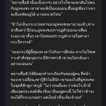
“หยานชื่อฮัวนั้นแข็งแกร่ง อย่างไรก็ตามเขาดันไปพบ
กับมู่หลงชง เขาพ่ายแพ้เป็นแน่นอน,ขึ้นอยู่เพียงว่าเขา
จะยืนหยัดอยู่ได้ นานขนาดไหน”
“ข้าไม่เห็นกระบวณท่าของมู่หลงชงมานานแล้ว,ช่าง
น่าตื่นตา! ปีก่อน,มู่หลงชงปรากฏตัวออกมาเพียง
ระยะเวลาสั้นๆ เขาไม่ค่อยปรากฏตัวภายในศาลา
กระบี่สวรรค์”
“จอมกระบีผู้นี้ทุ่มเทเวลาไปกับการฝึกฝน หากไม่ใช่เพ
ราะคําสั่งชุมนุมกระบี่จักรพรรดิ เขาคงไม่กลับมา
อย่างแน่นอน”
หยานชื่อฮัวได้ยินทุกคําถกเถียงกันของผู้คน สีหน้า
ของเขาเปลี่ยน,เขารู้สึกไม่ดีนัก เขามองไปที่มู่หลงชง
ในชุดสีฟ้าดูภาคภูมิ “ไม่ว่าคนอื่นจะว่าเช่นไร,ข้ามี
เพียงจุดประสงค์เดียวจึงมายืนอยู่ตรงนี้ ไม่ใช่ว่าข้าจะ
ทนได้กี่กระบวณท่า แต่เป็นข้าที่จะล้มเจ้าลง!”