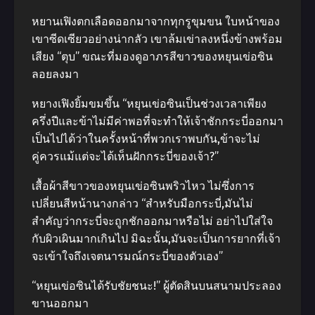
หยานเฟิงตกเลือดออกมาจากทุกรูขุมขน ใบหน้าของ
เขาซีดเซียวอย่างน่ากลัว เขาล้มเข่าลงหนึ่งข้างพร้อม
เสียง “ตุบ” ขณะที่มองดูอาภรสีขาวของหยุนเข่อซิน
ลอยลงมา
หยางเฟิงยิ้มขมขึ้น “หยุนเข่อซินเป็นช่วงเวลาเพียง
ครึ่งปีและข้าไม่มีค่าพอที่จะทําให้เจ้าชักกระบี่ออกมา
เป็นไปได้ว่าในครั้งหน้าที่พวกเราพบกัน,ข้าจะไม่
คู่ควรแม้แต่จะได้เห็นฝักกระบี่ของเจ้า?”
เสื้อผ้าสีขาวของหยุนเข่อซินพริวไหว ไม่ซึ่งการ
เปลี่ยนสีหน้านางกล่าว “สําหรับมือกระบี่,มันไม่
สําคัญว่ากระบี่จะถูกชักออกมาหรือไม่ อย่าไปใส่ใจ
กับผิวเผินมากเกินไป มิฉะนั้น,มันจะเป็นการยากที่เจ้า
จะเข้าใจถึงเจตนารมณ์กระบี่ของตัวเอง”
“หยุนเข่อซินได้รับชัยชนะ!” ผู้ตัดสินบนสนามประลอง
ขานออกมา