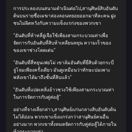
การประลองบนสนามดําเนินต่อไป,สานุศิษย์สิบอันดับ
ต้นบนรายชื่อเมฆาล่องลอนทยอยออกมาทีละคน ฝูง
ชนไม่ผิดหวังกับความแข็งแรก่งของพวกเขา
“อันดับที่ห้าหลี่ยู่เจือใช้เพียงสามกระบวณท่าเพื่อ
จัดการกับอันดับที่สิบห้าเหลียนหยุน ความเร็วของ
ของเขาช่างโดดเด่น”
“อันดับที่สี่หยุนเฟยโม่ เขาล้มอันดับที่ยี่สิบด้วยกระบี่
จู่โจมเพียงครั้งเดียว มันดูเหมือนว่าทักษะบ่มเพาะ
พลังเขาได้มาถึงชั้นที่สิบแล้ว”
“อันดับที่แปดเหลิ่งอ้าวชวงใช้เพียงสามกระบวณท่า
ในการจัดการกับคู่ต่อสู้”
อย่างที่จางเลี่ยกล่าว,สานุศิษย์แก่นกลางสิบอันดับต้น
ไม่ได้อ่อน พวกเขาแข็งแกร่งกว่าสานุศิษย์คนอื่น
อย่างมาก พวกเขาทั้งหมดจัดการกับคู่ต่อสู้ได้ภายใน
ห้ากระบวณท่า