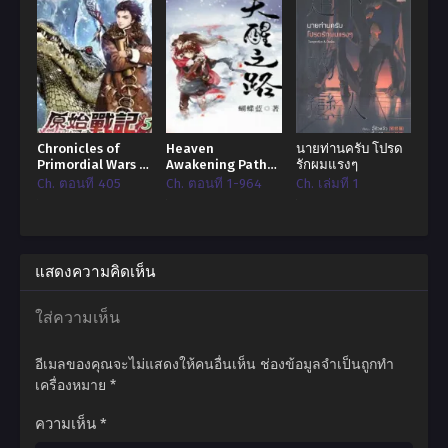
Chronicles of
Heaven
นายท่านครับ โปรด
Primordial Wars –
Awakening Path
รักผมแรงๆ
ตำนานของสงคราม
ปลุกสวรรค์สยบปฐพี
Ch. ตอนที่ 405
Ch. ตอนที่ 1-964
Ch. เล่มที่ 1
แรกเริ่ม
แสดงความคิดเห็น
ใส่ความเห็น
อีเมลของคุณจะไม่แสดงให้คนอื่นเห็น
ช่องข้อมูลจำเป็นถูกทำ
เครื่องหมาย
*
ความเห็น
*