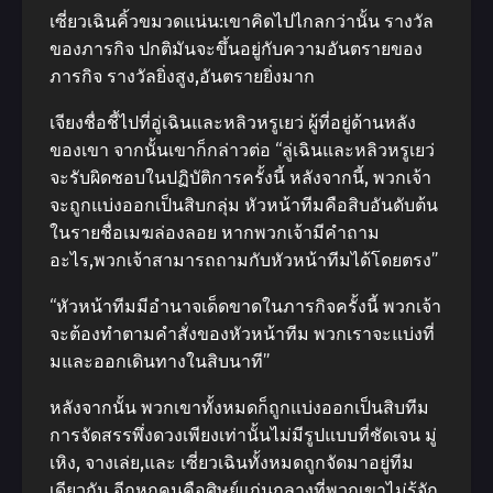
เซี่ยวเฉินคิ้วขมวดแน่น:เขาคิดไปไกลกว่านั้น รางวัล
ของภารกิจ ปกติมันจะขึ้นอยู่กับความอันตรายของ
ภารกิจ รางวัลยิ่งสูง,อันตรายยิ่งมาก
เจียงชื่อชี้ไปที่อู่เฉินและหลิวหรูเยว่ ผู้ที่อยู่ด้านหลัง
ของเขา จากนั้นเขาก็กล่าวต่อ “ลู่เฉินและหลิวหรูเยว่
จะรับผิดชอบในปฏิบัติการครั้งนี้ หลังจากนี้, พวกเจ้า
จะถูกแบ่งออกเป็นสิบกลุ่ม หัวหน้าทีมคือสิบอันดับต้น
ในรายชื่อเมฆล่องลอย หากพวกเจ้ามีคําถาม
อะไร,พวกเจ้าสามารถถามกับหัวหน้าทีมได้โดยตรง”
“หัวหน้าทีมมีอํานาจเด็ดขาดในภารกิจครั้งนี้ พวกเจ้า
จะต้องทําตามคําสั่งของหัวหน้าทีม พวกเราจะแบ่งที่
มและออกเดินทางในสิบนาที”
หลังจากนั้น พวกเขาทั้งหมดก็ถูกแบ่งออกเป็นสิบทีม
การจัดสรรพึ่งดวงเพียงเท่านั้นไม่มีรูปแบบที่ชัดเจน มู่
เหิง, จางเล่ย,และ เซี่ยวเฉินทั้งหมดถูกจัดมาอยู่ทีม
เดียวกัน อีกหกคนคือศิษย์แก่นกลางที่พวกเขาไม่รู้จัก