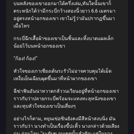
บนหลังของเขาออกมาได้ครึ่งเล่ม,ทันใดนั้นเขาก็
ตระหนักได้ว่ามีกระบี่กว้างสองนิ้วยาว 6.6 เมตรมา
อยู่ตรงหน้าอกของเขา เขาไม่รู้ว่ามันปรากฏขึ้นมา
เมื่อไหร
กระบี่ฉีกเสื้อผ้าของเขาเป็นชิ้นและทิ้งบาดแผลเล็ก
น้อยไว้บนหน้าอกของเขา
“ก้อง! ก้อง!”
หัวใจของเกาเชียงเต้นระรัวไม่อาจควบคุมได้เม็ด
เหงื่อเย็นเฉียบผุดขึ้นมาที่หน้าผากของเขา
ฉีฆ่าฟันอันน่าหวาดกลัววนเวียนอยู่ที่หน้าอกของเขา
ราวกับว่าปลายกระบี่พร้อมจะแทงทะลุหนังของเขา
และทุบหัวใจของเขาเป็นเสี่ยงๆ
อย่างไรก็ตาม, หยุนเข่อซินยังคงมีสีหน้าสงบนิ่ง มัน
ราวกับว่า นางทําเป็นเรื่องขี้ปะติ้ว นางกล่าวด้วยเสียง
นุ่ม,อ่อนโยน “ระดับข อบเขตนั้นสําคัญ แต่ในบาง