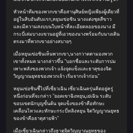
หัวหน้าทีมของพวกเขาคือสานุศิษย์หญิงเพียงผู้เดียวที่
อยู่ในสิบอันดับแรก,หยุนเข่อซิน นางแต่งชุดสีขาว
และมีความสงบบนใบหน้าที่ละเอียดลออของนาง มี
กระบี่เล่มบางแขวนอยู่ที่เอวของนางพร้อมกับนางเดิน
ตรงมาที่พวกเขาอย่างสบายๆ
เมื่อหยุนเข่อซินเห็นพวกเขา,นางกวาดตามองพวก
เขาทั้งหมด นางกล่าวขึ้น “บอกชื่อและระดับการบ่ม
เพาะพลังของพวกเจ้า แจ้งจุดแข็งและธาตุของจิต
วิญญาณยุทธของพวกเจ้า เริ่มจากเจ้าก่อน”
หยุนเข่อซินชี้ไปที่เซี่ยวเฉิน เซี่ยวเฉินครุ่นคิดอยู่ครู่
หนึ่งก่อนที่จะกล่าว “ยอดเขาฉิงหยุน,เย่เฉิน ระดับ
ขอบเขตนักบุญขั้นต้น จุดแข็งของข้าคือทักษะ
เคลื่อนไหวและทักษะกระบี่หลิงหยุน จิตวิญญาณยุทธ
ของข้าคือธาตุสายฟ้า”
เมื่อเซี่ยวเฉินกล่าวถึงธาตุจิตวิญญาณยุทธของ