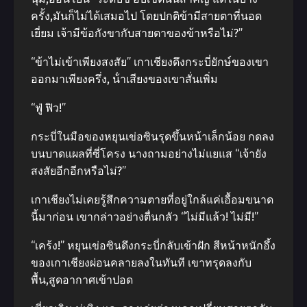
ครั้ง,มันก็ไม่ได้เสมอไป โดยปกติข้ามีสายตาที่นอด
เยี่ยม เจ้ามีข้อกังขากับสายตาของข้าหรือไม่?”
“ข้าไม่เข้าเพียงสงสัย” เกาเชียงดึงกระบี่ยักษ์ของเขา
ออกมาเพียงครึ่ง, น้ําเสียงของเขาสั่นเพิ่ม
“ฟู่ ฟิว!”
กระบี่ในมือของหยุนเข่อซินรุดขึ้นหน้าเล็กน้อย กดลง
บนบาดแผลที่ซี่โครง นางถามอย่างไม่แยแส “เจ้ายัง
สงสัยอีกอีกหรือไม่?”
เกาเชียงไม่เคยรู้สึกความตายที่อยู่ใกล้แค่เอื้อมขนาด
นี้มาก่อน เขากล่าวอย่างตื่นกลัว “ไม่มีแล้ว! ไม่มี!”
“เคร้ง!” หยุนเข่อซินดึงกระบี่กลับเข้าฝัก สีหน้าหนักอึ้ง
ของเกาเชียงผ่อนคลายลงในทันที เขาทรุดลงกับ
พื้น,สูดอากาศเข้าปอด