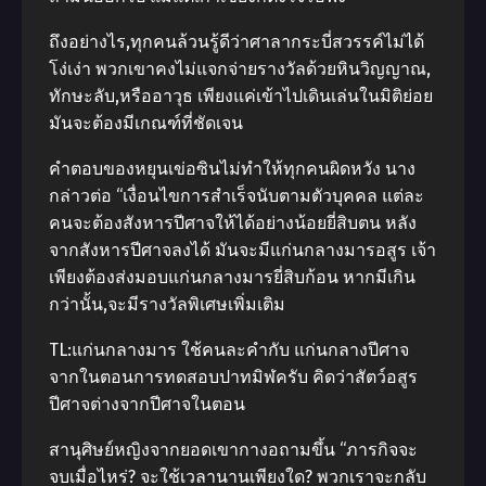
ถึงอย่างไร,ทุกคนล้วนรู้ดีว่าศาลากระบี่สวรรค์ไม่ได้
โง่เง่า พวกเขาคงไม่แจกจ่ายรางวัลด้วยหินวิญญาณ,
ทักษะลับ,หรืออาวุธ เพียงแค่เข้าไปเดินเล่นในมิติย่อย
มันจะต้องมีเกณฑ์ที่ชัดเจน
คําตอบของหยุนเข่อซินไม่ทําให้ทุกคนผิดหวัง นาง
กล่าวต่อ “เงื่อนไขการสําเร็จนับตามตัวบุคคล แต่ละ
คนจะต้องสังหารปีศาจให้ได้อย่างน้อยยี่สิบตน หลัง
จากสังหารปีศาจลงได้ มันจะมีแก่นกลางมารอสูร เจ้า
เพียงต้องส่งมอบแก่นกลางมารยี่สิบก้อน หากมีเกิน
กว่านั้น,จะมีรางวัลพิเศษเพิ่มเติม
TL:แก่นกลางมาร ใช้คนละคํากับ แก่นกลางปีศาจ
จากในตอนการทดสอบปาทมิฬครับ คิดว่าสัตว์อสูร
ปีศาจต่างจากปีศาจในตอน
สานุศิษย์หญิงจากยอดเขากางอถามขึ้น “ภารกิจจะ
จบเมื่อไหร่? จะใช้เวลานานเพียงใด? พวกเราจะกลับ