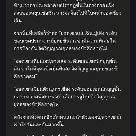
ข้า,แววตาประหลาดใจปรากฏขึ้นในดวงตาอันนิ่ง
สงบของหยุนเข่อซิน นางจดจ้องไปที่ใบหน้าของเซี่ยว
เฉิน
จากนั้นที่เหลือก็ว่าต่อ “ยอดเขาเปยเฉิน,มู่เหิง ระดับ
ขอบเขตปรมาจารย์ยุทธขั้นต้น ข้ามีความพิเศษใน
การป้องกัน จิตวิญญาณยุทธของข้าคือธาตุไม้”
“ยอดเขาเทียนเยว่,จางเล่ย ระดับขอบเขตนักบุญขั้น
ต้น ข้าไม่มีจุดแข็งเป็นพิเศษ จิตวิญญาณยุทธของข้า
คือธาตุลม”
“ยอดเขาเขียนตัวน,เกาเชียง ระดับขอบเขตนักบุญขั้น
กลาง ความพิเศษของข้าคือการจู่โจมจิตวิญญาณ
ยุทธของข้าคือธาตุไฟ”
หลังจากทั้งหมดอีกเก้าคนแนะนําตัวเองจบ,พวกเขาก็
เข้าใจกันและกันมากขึ้น