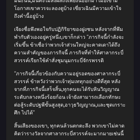
มิฉะนั้น,มันคงไม่ส่งผลถึงเพียงนี้ออกมา เมื่อเขามี
โอกาสเขาควรจะลองดูบ้าง เซี่ยวเฉินมีความเข้าใจ
ถึงคํานี้อยู่บ้าง
เจียงชื่อพึงพอใจกับปฏิกิริยาของฝูงชน หลังจากที่พึม
พํากับตัวเองอยู่ครู่หนึ่ง,เขาก็กล่าว “ภารกิจนี้กําลังจะ
เริ่มขึ้น ข้าเชื่อว่าพวกเจ้าส่วนใหญ่จะคาดเดาได้ถึง
ความสําคัญของภารกิจนี้ ภารกิจที่ทําให้ศาลากระบี่
สวรรค์เรียกใช้คําสั่งชุมนุมกระบี่จักรพรรดิ
“ภารกิจนี้เกี่ยวข้องกับความอยู่รอดของศาลากระบี่
สวรรค์ ข้าหวังว่าพวกเจ้าทุ่มเททุกอย่างดีที่สุด หลัง
จากที่ภารกิจนี้เสร็จสิ้น,ทุกคนจะได้รับหินวิญญาณ
ระดับกลางหนึ่งร้อยก้อน เจ้ายังสามารถเลือกทักษะ
ต่อสู้ระดับปฐพีขั้นสูงสุด,อาวุธวิญญาณ,และชุดเกราะ
ศึก ไปได้”
สิ้นเสียงของเขา, ทุกคนล้วนตกตะลึง พวกเขาไม่คาด
คิดว่ารางวัลจากศาลากระบี่สวรรค์จะมากมายเช่นนี้