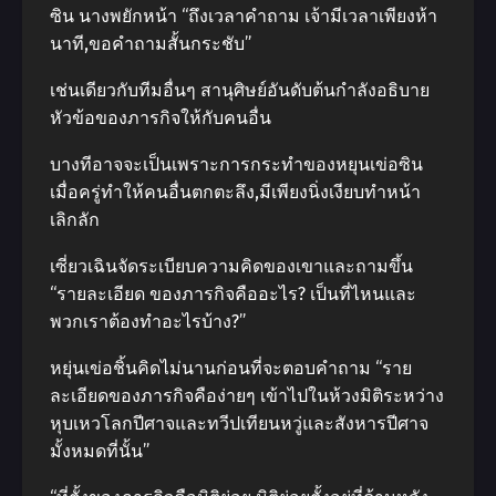
ซิน นางพยักหน้า “ถึงเวลาคําถาม เจ้ามีเวลาเพียงห้า
นาที,ขอคําถามสั้นกระชับ”
เช่นเดียวกับทีมอื่นๆ สานุศิษย์อันดับต้นกําลังอธิบาย
หัวข้อของภารกิจให้กับคนอื่น
บางทีอาจจะเป็นเพราะการกระทําของหยุนเข่อซิน
เมื่อครู่ทําให้คนอื่นตกตะลึง,มีเพียงนิ่งเงียบทําหน้า
เลิกลัก
เซี่ยวเฉินจัดระเบียบความคิดของเขาและถามขึ้น
“รายละเอียด ของภารกิจคืออะไร? เป็นที่ไหนและ
พวกเราต้องทําอะไรบ้าง?”
หยุ่นเข่อชิ้นคิดไม่นานก่อนที่จะตอบคําถาม “ราย
ละเอียดของภารกิจคือง่ายๆ เข้าไปในห้วงมิติระหว่าง
หุบเหวโลกปีศาจและทวีปเทียนหวู่และสังหารปีศาจ
มั้งหมดที่นั้น”