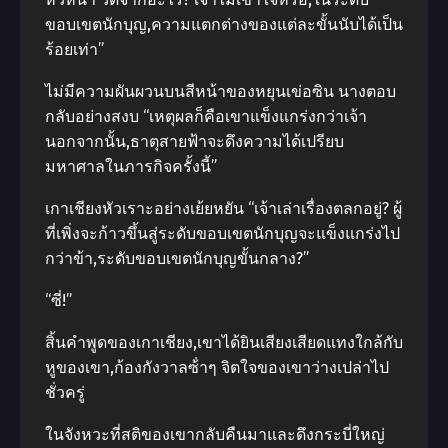
ขอบเขตนักบุญ,ความแตกต่างของแต่ละขั้นนับได้เป็น
ร้อยเท่า”
ไม่มีความผันผวนบนสีหน้าของหยุนเข่อซิน นางตอบ
กลับอย่างสงบ “เหตุผลก็คือเขาแข็งแกร่งกว่าเจ้า
นอกจากนั้น,ธาตุสายฟ้าจะดึงความได้เปรียบ
มหาศาลในภารกิจครั้งนี้”
เกาเชียงหัวเราะอย่างเย้ยหยัน “เจ้าเล่าเรื่องตลกอยู่? ผู้
ที่เพิ่งจะก้าวขึ้นสู่ระดับขอบเขตนักบุญจะแข็งแกร่งไป
กว่าข้า,ระดับขอบเขตนักบุญขั้นกลาง?”
“ซี่!”
สิ้นคําพูดของเกาเชียง,เขาได้ยินเสียงเสียดแทงใกล้กับ
หูของเขา,ก้องกังวาลซ้ําๆ จิตใจของเขาว่างเปล่าไป
ชั่วครู่
ในจังหวะที่สติของเขากลับคืนมาและดึงกระบี่ใหญ่