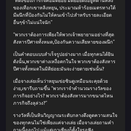
“ที่ตั้งของภารกิจคือมิติย่อย มิติย่อยตั้งอยู่ที่ด้านหลัง
ของเทือกเขาหลิงหยุน, ประมาณห้าร้อยเมตรทางใต้
มีผนึกที่ป้องกันไม่ให้คนเข้าไป:สําหรับรายละเอียด
อื่นๆข้าไม่แน่ใจนัก”
“พวกเราต้องการเพียงให้พวกเจ้าพยายามอย่างที่สุด
สังหารปีศาจทั้งหมด,ป้องกันความเสียหายของผนึก”
เป็นคําตอบแบบสําเร็จรูปอย่างมาก เมื่อทุกคนได้ยิน
ดังนั้น,พวกเขาต่างเหงื่อตกในใจ พวกเขาต้องสังหาร
ปีศาจทั้งหมดในมิติย่อย:มันจะง่ายดายเช่นนั้น?
เมื่อจางเล่ยเห็นว่าหยุนเข่อซินดูเหมือนจะคุยด้วย
ง่าย,เขารีบถามขึ้น “พวกเราจําคํานวณรางวัลของ
ภารกิจอย่างไร? พวกเราต้องสังหารมากขนาดไหน
ภารกิจถึงลุล่วง?”
รางวัลที่เป็นหินวิญญาณระดับกลางดึงดูดความสนใจ
ของทุกคนไม่ใช่เพียงแค่จางเล่ย เมื่อจางเล่ยถามคํา
ถามนี้ออกไป แม้แต่เกาเชียงก็ตั้งใจรอฟัง