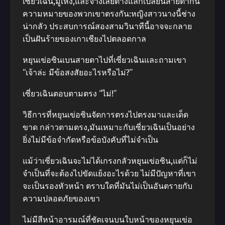
เซี่ยวเฉิน,มู่เหิง,และจางเล่ยต่างแลกเปลี่ยนสายตากัน
ความหมายของพวกเขาตรงกัน:หญิงสาวนางนี้ช่าง
น่ากลัว ประสบการณ์สองสามวินาทีนี้อาจจะกลาย
เป็นฝันร้ายของเกาเชียงไปตลอดกาล
หยุนเข่อซินเบนสายตาไปที่เซี่ยวเฉินและถามเขา
“เจ้าล่ะ มีข้อสงสัยอะไรหรือไม่?”
เซี่ยวเฉินตอบตามตรง “ไม่!”
วิธีการที่หยุนเข่อซินจัดการตรงไปตรงมาและเด็ด
ขาด กล่าวตามตรง,มันเหมาะกับเซี่ยวเฉินเป็นอย่าง
ยิ่งไม่มีข้อจํากัดหรือข้อบังคับที่ไม่จําเป็น
แม้ว่าเซี่ยวเฉินจะไม่ได้เกรงกลัวหยุนเข่อซิน,แต่ก็ไม่
จําเป็นที่จะต้องไปขัดแย้งอะไรด้วย ไม่มีปัญหาที่เขา
จะเป็นรองหัวหน้า ตราบใดที่มันไม่เป็นอันตรายกับ
ความปลอดภัยของเขา
ไม่มีสีหน้าอารมณ์ที่ชัดเจนบนใบหน้าของหยุนเข่อ