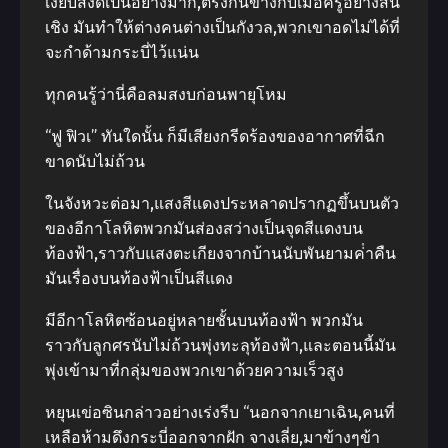
เงียบสงัดเป็นอย่างมาก,ตรงกันข้างกับเมื่อครู่อย่างสิ้น
เชิง มันทําให้ต่างคนต่างเป็นกังวล,พวกเขาอดไม่ได้ที่
จะกําด้ามกระบี่ไว้แน่น
ทุกคนรู้ว่านี่คือลมสงบก่อนพายุโหม
“ฟู ฟิวเ” ทันใดนั้น ก็มีเสียงกรีดร้องของอากาศที่ฉีก
ขาดนับไม่ถ้วน
ในจังหวะต่อมา,แสงสีแดงประหลาดปรากฏขึ้นบนตัว
ของอีกาโลหิตพวกมันส่องสว่างเป็นจุดสีแดงบน
ท้องฟ้า,ราวกับแสงตะเกียงจากบ้านนับพันยามค่ําคืน
มันเรื่องบนท้องฟ้าเป็นสีแดง
มีอีกาโลหิตซ้อนอยู่หลายชั้นบนท้องฟ้า พวกมัน
ราวกับลูกศรนับไม่ถ้วนพุ่งทะลุท้องฟ้า,และตอนนี้มัน
พุ่งเข้ามาที่กลุ่มของพวกเขาด้วยความเร็วสูง
หยุนเข่อซินกล่าวอย่างเร่งรีบ “นอกจากเยาเฉิน,คนที่
เหลือห้ามดึงกระบี่ออกจากฝัก จางเลี่ย,มาข้างๆข้า