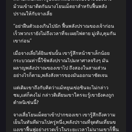
ม้วนเข้ามาติดกันนางโยนเม็ดยาสําหรับฟื้นพลัง
ปราณให้กับจางเลี่ย
“อย่าฝืนตัวเองเกินไปนัก ฟื้นพลังปราณของเจ้าก่อน
เร็วพวกเรายังไม่ถึงเวลาที่จะเผยไพ่ตาย มู่เทิง,คุมกัน
เขาก่อน”
เมื่อจางเลี่ยได้ยินเช่นนั้น เขารู้สึกหน้าชาเล็กน้อย
กระบวณท่านี้ใช้พลังปราณไปมหาศาลจริงๆ มัน
ผลาญพลังปราณของเขาไป ถึงสองในสามส่วน
อย่างไรก็ตาม,พลังสังหารของมันออกมาชัดเจน
แต่เดิมเขาถึงกับคิดว่าแม้หยุนเข่อซินจะไม่กล่าว
ชม,แต่ก็คงไม่ กล่าวติเตียนเขาใครจะรู้เขายังคงถูก
ตําหนิเช่นนี้?
จางเสี่ยโยนเม็ดยาเข้าปากของเขา เขารู้สึกถึงความ
เย็นในทันทีผ่านไปครู่หนึ่ง,พลังปราณที่จุดตันเที่ยนข
แงเขาฟื้นฟูอย่างรวดเร็วในระยะเวลาไม่นานเขาก็ฟื้น