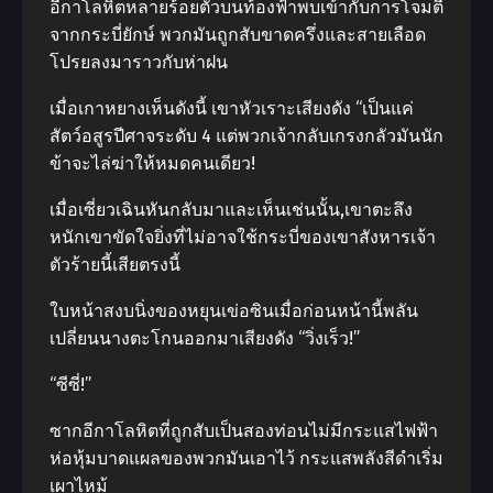
อีกาโลหิตหลายร้อยตัวบนท้องฟ้าพบเข้ากับการโจมตี
จากกระบี่ยักษ์ พวกมันถูกสับขาดครึ่งและสายเลือด
โปรยลงมาราวกับห่าฝน
เมื่อเกาหยางเห็นดังนี้ เขาหัวเราะเสียงดัง “เป็นแค่
สัตว์อสูรปีศาจระดับ 4 แต่พวกเจ้ากลับเกรงกลัวมันนัก
ข้าจะไล่ฆ่าให้หมดคนเดียว!
เมื่อเซี่ยวเฉินหันกลับมาและเห็นเช่นนั้น,เขาตะลึง
หนักเขาขัดใจยิ่งที่ไม่อาจใช้กระบี่ของเขาสังหารเจ้า
ตัวร้ายนี้เสียตรงนี้
ใบหน้าสงบนิ่งของหยุนเข่อซินเมื่อก่อนหน้านี้พลัน
เปลี่ยนนางตะโกนออกมาเสียงดัง “วิ่งเร็ว!”
“ซีซี่!”
ซากอีกาโลหิตที่ถูกสับเป็นสองท่อนไม่มีกระแสไฟฟ้า
ห่อหุ้มบาดแผลของพวกมันเอาไว้ กระแสพลังสีดําเริ่ม
เผาไหม้