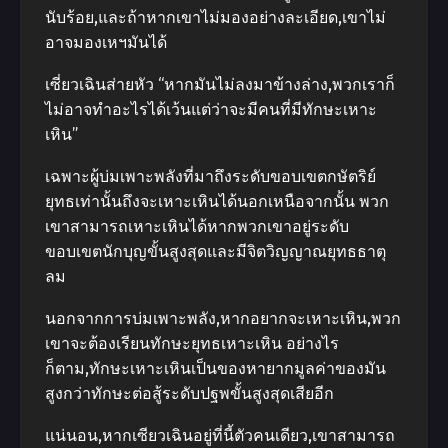
นับร้อย,และถ้าหากเขาไม่มองอย่างละเอียด,เขาไม่
อาจมองเหฯมันได้
เซี่ยวเฉินส่ายหัว “หากมันไม่ลงมาข้างล่าง,พวกเราก็
ไม่อาจทําอะไรได้เว้นแต่ว่าจะมีคนที่มีทักษะเหาะ
เหิน”
เฉพาะผู้บ่มเพาะพลังที่มาถึงระดับขอบเขตกษัตริย์
ยุทธเท่านั้นถึงจะเหาะเหินได้นอกเหนือจากนั้น พวก
เขาสามารถเหาะเหินได้หากพวกเขาอยู่ระดับ
ขอบเขตนักบุญขั้นสูงสุดและมีจิตวิญญาณยุทธธาตุ
ลม
นอกจากการบ่มเพาะพลัง,หากอยากจะเหาะเหิน,พวก
เขาจะต้องเรียนทักษะยุทธเหาะเหิน อย่างไร
ก็ตาม,ทักษะเหาะเหินเป็นของหายากมูลค่าของมัน
สูงกว่าทักษะต่อสู้ระดับปฐพขั้นสูงสุดเสียอีก
แน่นอน,หากเซียวเฉินอยู่ที่นี้ตัวคนเดียว,เขาสามารถ