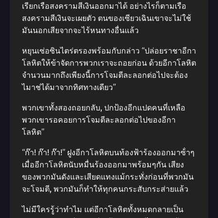
เรียกเรือสงครามสีเงินออกมาได้ อย่างไรก็ตามเรือ
สงครามสีเงินจะเผยตัว ตนของเซียวเฉินเขาจะไม่ใช้
มันนอกเสียจากจะไร้หนทางอื่นแล้ว
หยุนเซ่อซินไตร่ตรองพร้อมกับกล่าว “ปล่อยราชาอีกา
โลหิตให้ข้าจัดการพวกเราจะถอยก่อน ด้วยอีกาโลหิต
จํานวนมากถึงเพียงนี้การโจมตีละลอกต่อไปจะต้อง
ไมาช่ได้มาจากทิศทางเดียว”
พวกเขาทั้งสองถอยกลับ, ปกป้องอีกแปดคนที่เหลือ
พวกเขารอคอยการโจมตีละลอกต่อไปของอีกา
โลหิต”
“ก๊า! ก๊า! ก๊า!” ฝูงอีกาโลหิตบนท้องฟ้าร้องออกมาซ้ําๆ
เมื่ออีกาโลหิตนับหมื่นร้องออกมาพร้อมๆกัน เสียง
ของพวกมันดังและเสียดแทงแม้กระทั่งก่อนที่พวกมัน
จะโจมตี, พวกมันก็ทําให้ทุกคนกระสับกระส่ายแล้ว
ไม่มีใครรู้ว่าทําไม แต่อีกาโลหิตทั้งหมดกลายเป็น