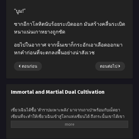
“บูม!”
ซากอีกาโลหิตนับร้อยระเบิดออก มันสร้างคลื่นระเบิด
หนาแน่นเกาหยางถูกซัด
อยไปในอากาศ จากนั้นเขาก็กระอักเอาเลือดออกมา
หกคําก่อนที่จะตกลงพื้นอย่างน่าสังเวช
ตอนก่อน
ตอนต่อไป
Immortal and Martial Dual Cultivation
เซี่ยวเฉินได้ซื้อ ‘ตำราบ่มเพาะพลัง’ มาจากเถาเป่าพร้อมกับเม็ดยา
เซียนที่จะทำให้เซี่ยวเฉินเข้าสู่โลกแห่งเซียนได้ ถึงกระนั้นเขาได้เขา
ได้ฝึกฝนตามตำรามากว่าสามปีแต่กลับไม่มีความคืบหน้าแม้แต่น้อย
เขาจึงตัดสินใจที่จะกินเม็ดยาเซียนเข้าไปและมันทำให้เขาข้ามภพไป
เกิดในร่างของเด็กหนุ่มที่มีชื่อเดียวกับเขา ไปสู่โลกทวีปเทียนหวู่ไปสู่