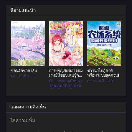
โลกที่ถูกปกครองด้วยศิลปะการต่อสู้ไปสู่จุดเริ่มต้นใหม่ของเขา
นิยายแนะนำ
ซ่อนรักชายาลับ
การผจญภัยของจอม
ชาวนาไปกู้ชาติ
เวทย์ที่ชอบเล่นชู้กับ
พร้อมระบบสุดกวน!
Ch. เล่มที่ 1 - 5
เมียชาวบ้าน
Ch. การผจญภัยของ
Ch. ตอนที่ 1-20
จอมเวทย์ที่ชอบเล่น
ชู้กับเมียชาวบ้าน -
ตอนที่ 5 ชายผู้หนึ่ง
ซึ่งไม่เคยรู้เลยว่า
ร่างกายของคนรัก
แสดงความคิดเห็น
ถูกช่วงชิงไปเสียแล้ว
ใส่ความเห็น