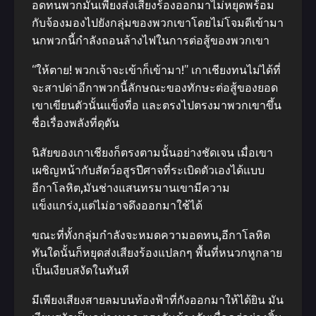
อดทนพวกมันเพียงส่งเสียงร้องออกมาไม่หยุดพร้อม
กับจ้องมองไปยังกลุ่มของพวกเขาโดยไม่โจมดีเข้ามา
นกพวกนี้กําลังถอนล้างไฟในการต่อสู้ของพวกเขา
“ให้ตาย! พวกเจ้าจะเข้าก็เข้ามา!” เกาเชียงทนไม่ได้ที่
จะสาปด่าอีกาพวกนี้ลักษณะของทักษะต่อสู้ของยอด
เขาเขียนตัวนั้นแข็งที่อ และตรงไปตรงมาพวกเขาขึ้น
ชื่อเรื่องพลังที่ดุดัน
นิสัยของเกาเชียงก็ตรงตามนั้นอย่างชัดเจน เมื่อเขา
เผชิญหน้ากับสัตว์อสูรปีศาจที่ระเบิดตัวเองได้แบบ
อีกาโลหิต,มันช่างแสนทรมานเขามีความ
แข็งแกร่ง,แต่ไม่อาจดึงออกมาใช้ได้
ขณะที่ทั้งกลุ่มกําลังจะหมดความอดทน,อีกาโลหิต
ทันใดนั้นก็หยุดส่งเสียงร้องแปลกๆ พื้นที่หนวกหูกลาย
เป็นเงียบสงัดในทันที
มีเพียงเสียงสายลมบนท้องฟ้าที่กังออกมาให้ได้ยิน มัน