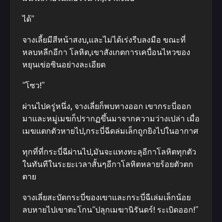
ได้”
จางเลี้ยมีสีหน้าสงบ,และไม่ได้เร่งรีบลงมือ ขณะที่
หลบหลีกอีกา โลหิต,เขาสังเกตการเคบื่อนไหวของ
หยุนเข่อซินอย่างละเอียด
“โซว!”
ผ่านไปครู่หนึ่ง, จางเลี่ยก็พบทางออก เขากระบี่ออก
มาและหมู่เมฆก็ปรากฏขึ้นมาจากความว่างเปล่า เมื่อ
เมฆแตกตัวหายไป,กระบี่ฉีดล่มเล็กถูกยิงไปในอากาศ
ทุกที่ที่กระบี่ฉีผ่านไป,มันจะแทงทะลุอีกาโลหิตทุกตัว
ในทันทีในระยะเวลาสั้นๆอีกาโลหิตหลายร้อยตัวตก
ตาย
จางเลี่ยสะบัดกระบี่ของเขาและกระบี่ฉีเล่มเล็กน้อย
ลบหายไปเขาตะโกน“ปลุกเมฆานิรันดร์! ระเบิดออก!”