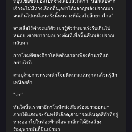
หยุนเข่อซินมองไปที่จางเลี่ยและกล่าว “นอกเสียจาก
เจ้าจะไม่มีทางเลือกอื่น,อย่าได้ผลาญพลังปราณมา
จนเกินไปเหมือนครั้งนี้หนทางที่ต้องไปอีกยาวไกล”
จางเลี่ยไร้คําจะแก้ตัว เขารู้ตัวว่าเขาเร่งรีบเกินไป
หน่อย เขาพยายามอย่างเต็มที่เพื่อฟื้นคืนพลังปราณ
กลับมา
การโจมตีของอีกาโลหิตกินเวลาเพียงห้านาทีแต่
อย่างไรก็
ตาม,ด้วยการกระหน้าโจมตีหนาแน่นทุกคนล้วนรู้สึก
เหนื่อยล้า
“ว่า!”
ทันใดนั้น,ราชาอีกาโลหิตส่งเสียงร้องยาวออกมา
ภายใต้แสงพระจันทร์สีเลือด,สามารถเห็นจุดสีดําที่อยู่
ห่างออกไปในท้องฟ้าเมื่อพวกอีกาได้ยินเสียง
ร้อง,พวกมันก็บินเข้ามา