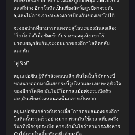
ทักษะเสริมกายาหยกม่วงและถูกปกคลุมไปด้วยเรือง
แสงสีม่วง อีกาโลหิตเป็นเพียงสัตว์อสูรปีศาจระดับ
4,และไม่อาจเจาะทะลวงการป้องกันของเขาไปได้
จะงอยปากที่สามารถแทงทะลุโลหะของมันส่งเสียง
“กิ่ง กิ่ง กิ่ง”เมื่อซัดเข้ากับร่างของมู่เหิง เขาไร้
บาดแผล,กลับกัน,จะงอยปากของอีกาโลหิตกลับ
แตกหัก
“ฟู ฟิว!”
หยุนเข่อซิน,ผู้ที่กําลังหลบหลีก,ทันใดนั้นก็ชักกระบี่
ของนางออกมามีแสงกระบี่วูบไหวและแทงทะลุหัวใจ
ของอีกาโลหิต มันไม่มีโอกาสแม้อต่จะระเบิดตัว
เอง,มันเพียงร่วงหล่นลงพื้นกลายเป็นซาก
หยุนเข่อซินกล่าวกับจางเลี่ย “การตอบสนองของอีกา
โลหิตนั้นรวดเร็วอย่างมาก พวกมันใช้เวลาเพียงครึ่ง
วินาทีเพียงจุดระเบิด หากเจ้ามั่นใจว่าสามารถสังหาร
มันได้ภายในเสี้ยววินาที,เจ้าลงมือ