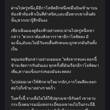
ผ่านไปครู่หนึ่ง,มีอีกาโลหิตอีกหนึ่งหมื่นบินเข้ามาบน
ท้องฟ้าท้องฟ้าเป็นสีดําสนิท,และเมื่อพวกเขาเห็นดัง
นั้น,พวกเขารู้สึกมึนงง
เซี่ยวเฉินมองดูท้องฟ้าอย่างสงบ ผ่านไปครู่หนึ่งเขา
กล่าว “พวกเราต้องสังหารราชาอีกาโลหิตลง มิ
ฉะนั้น,มันจะไม่มีวันจบสิ้นทักคนจะถูกพวกมันกินทั้ง
เป็น
หยุนเข่อซินกล่าวอย่างเฉยเมย “หลังจากจบละลอกนี้
ข้าจะจัดการกับมันเอง ทุกครั้งที่มันเรียกอีกาโลหิตมา
เพิ่ม,ความแข็งแกร่งของมันจะลดลง
ไม่ปล่อยเวลาให้พักหายใจมากนัก,การโจมตีละลอก
ต่อไปก็เข้ามาอย่างรวดเร็ว
ในครั้งนี้ จางเลี่ยไม่ได้ใช้ปลุกเมฆานิรันดร์ เขาฉาบ
กระบี่เจตนารมณ์แห่งกระบี่ของเขาลงไปในกระบี่ฉี