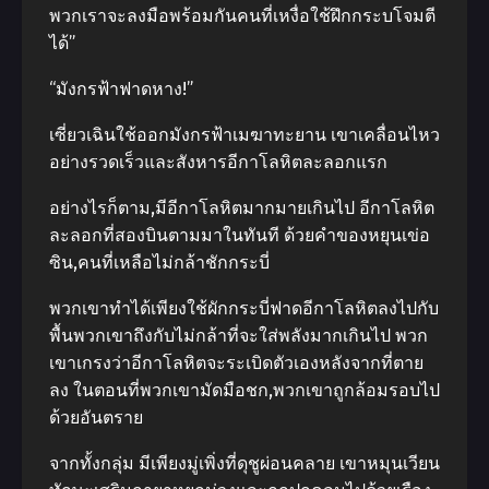
พวกเราจะลงมือพร้อมกันคนที่เหงื่อใช้ฝึกกระบโจมตี
ได้”
“มังกรฟ้าฟาดหาง!”
เซี่ยวเฉินใช้ออกมังกรฟ้าเมฆาทะยาน เขาเคลื่อนไหว
อย่างรวดเร็วและสังหารอีกาโลหิตละลอกแรก
อย่างไรก็ตาม,มีอีกาโลหิตมากมายเกินไป อีกาโลหิต
ละลอกที่สองบินตามมาในทันที ด้วยคําของหยุนเข่อ
ซิน,คนที่เหลือไม่กล้าชักกระบี่
พวกเขาทําได้เพียงใช้ผักกระบี่ฟาดอีกาโลหิตลงไปกับ
พื้นพวกเขาถึงกับไม่กล้าที่จะใส่พลังมากเกินไป พวก
เขาเกรงว่าอีกาโลหิตจะระเบิดตัวเองหลังจากที่ตาย
ลง ในตอนที่พวกเขามัดมือชก,พวกเขาถูกล้อมรอบไป
ด้วยอันตราย
จากทั้งกลุ่ม มีเพียงมู่เพิ่งที่ดุชูผ่อนคลาย เขาหมุนเวียน