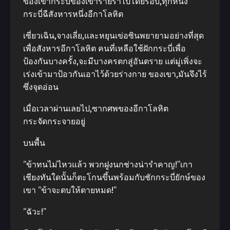
ของเขากระบี่ของเขาร่ายรําไปโดยรอบ,ทุกหนึ่ง
กระบี่ฉีสังหารหนึ่งอีกาโลหิต
เซี่ยวเฉิน,จางเลี่ย,และหยุนเข่อซินพยายามอย่างที่สุด
เพื่อสังหารอีกาโลหิต คนที่เหลือใช้ฝักกระบี่เพื่อ
ป้องกันบางครั้ง,จะมีบางครตกสู่อันตราย แต่มู่เพิ่งจะ
เร่งเข้ามาป้อวกันเอาไว้ด้วยร่างกาย ของเขา,มันจึงไร้
ซึ่งจุดอ่อน
เมื่อเวลาผ่านเลยไป,ซากศพของอีกาโลหิต
กระจัดกระจายอยู่
บนพื้น
“ข้าทนไม่ไหวแล้ว พวกฝูงนกช่างน่ารําคาญ!”เกา
เชียงทันใดนั้นก็ตะโกนขึ้นพร้อมกับชักกระบี่ยักษ์ของ
เขา “ข้าจะตบให้ตายหมด!”
“ฉัวะ!”