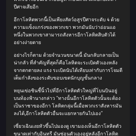
ปีศาจเสียอีก
อีกาโลหิตพวกนี้เป็นเพียงสัตว์อสูรปีศาจระดับ 4 ด้วย
ความแข็งแกร่งของพวกเขา พวกมันนับว่าอ่อนแอ
หนึ่งในพวกเขาสามารถสังหารอีกาโลหิตสิบตัวได้
อย่างง่ายดาย
อย่างไรก็ตาม ด้วยจํานวนขนาดนี้ มันกลับกลายเป็น
น่ากลัว ที่สําคัญที่สุดก็คือโลหิตจะระเบิดตัวเองหลัง
จากตกตายลง แรง ระเบิดนับได้เทียบเท่ากับการโจมตี
เต็มกําลังของระดับขอบเขตนักบุญขั้นกลาง
หยุนเข่อซินชี้นิ้วไปที่อีกาโลหิตตัวใหญ่ที่โบนบินอยู่
บนท้องฟ้านางกล่าว “ทางนั้นอีกาโลหิตตัวนั้นจะต้อง
เป็นราชาของอีกา โลหิตกลุ่มนี้เมื่อพวกเราสังหารมัน
ลงได้,อีกาโลหิตตัวอื่นจะแยกหายกันไปเอง”
เซี่ยวเฉินเงยหัวขึ้นไปมองดู เขามองเห็นอีกาโลหิตตัว
ขนาดเท่ากับอินทรี มันซ่อนตัวเองอยู่หลังอีกาโลหิต