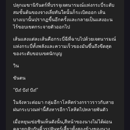
ปลุกเมฆานิรันดร์ที่บรรจุเจตนารมณ์แห่งกระบี่ระดับ
สมขั้นต้นของจางเลี่ยทันใดนั้นก็ระเบิดออก เส้น
บางเบานั้นปรากฏขี้นอีกครั้งและกลายเป็นแสงอะน
ไร้ขอบเขตกระจายตัวออกไป
เส้นแสงแต่ละเส้นคือกระบี่ฉีที่ฉาบไปด้วยเจตนารมณ์
แห่งกระบี่ทั้งพลังและความเร็วของมันขึ้นถึงขีดสุด
ของระดับขอบเขตนักบุญ
วิน
ขันตน
“ปัง! ปัง! ปัง!”
ในจังหวะต่อมา กลุ่มอีกาโลหิตร่วงกราวราวกับสาย
ฝนกระบวณท่านี้สังหารอีกาโลหิตไปหลายพันตัว
เมื่อหยุนเข่อซินเห็นดังนั้น,สีหน้าของนางไม่ได้ผ่อน
คลายกลับกันคิ้วรูปจันทร์เสี้ยวทั้งสองข้างของนาง