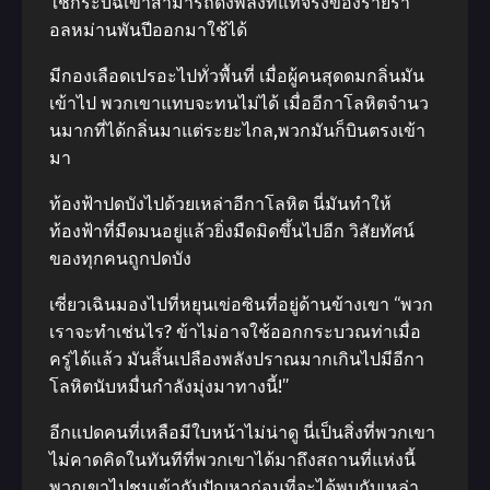
ใช้กระบี่ฉีเขาสามารถดึงพลังที่แท้จริงของร่ายรํา
อลหม่านพันปีออกมาใช้ได้
มีกองเลือดเปรอะไปทั่วพื้นที่ เมื่อผู้คนสุดดมกลิ่นมัน
เข้าไป พวกเขาแทบจะทนไม่ได้ เมื่ออีกาโลหิตจํานว
นมากที่ได้กลิ่นมาแต่ระยะไกล,พวกมันก็บินตรงเข้า
มา
ท้องฟ้าปดบังไปด้วยเหล่าอีกาโลหิต นี่มันทําให้
ท้องฟ้าที่มืดมนอยู่แล้วยิ่งมืดมิดขึ้นไปอีก วิสัยทัศน์
ของทุกคนถูกปดบัง
เซี่ยวเฉินมองไปที่หยุนเข่อซินที่อยู่ด้านข้างเขา “พวก
เราจะทําเช่นไร? ข้าไม่อาจใช้ออกกระบวณท่าเมื่อ
ครู่ได้แล้ว มันสิ้นเปลืองพลังปราณมากเกินไปมีอีกา
โลหิตนับหมื่นกําลังมุ่งมาทางนี้!”
อีกแปดคนที่เหลือมีใบหน้าไม่น่าดู นี่เป็นสิ่งที่พวกเขา
ไม่คาดคิดในทันทีที่พวกเขาได้มาถึงสถานที่แห่งนี้
พวกเขาไปชนเข้ากับปัญหาก่อนที่จะได้พบกับเหล่า