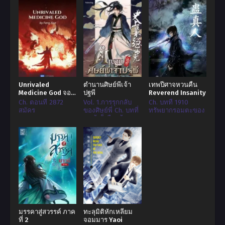
Unrivaled
ตำนานศิษย์พี่เจ้า
เทพปีศาจหวนคืน
Medicine God จอม
ปฐพี
Reverend Insanity
เทพโอสถ
Ch. ตอนที่ 2872
Vol. 1.การรุกกลับ
Ch. บทที่ 1910
สมัคร
ของศิษย์พี่ Ch. บทที่
ทรัพยากรอมตะของ
52 ข้าก็เลือดร้อน
ทุกคน
เช่นกัน
มรรคาสู่สวรรค์ ภาค
ทะลุมิติหักเหลี่ยม
ที่ 2
จอมมาร Yaoi