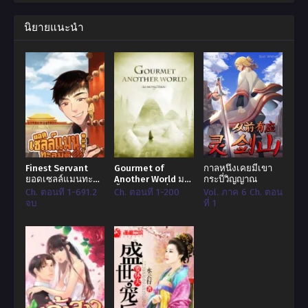
นิยายแนะนำ
Finest Servant
Gourmet of
กาลหนึ่งเคยมีเขา
ยอดเซลล์แมนทะลุ
Another World มา
กระบี่วิญญาณ
มิติ
ลิ้มรสอาหารที่ต่าง
Ch. ตอนที่ 1-691.2
Ch. ตอนที่ 1-200
Vol. ภาค 6 Ch. ตอน
โลก
จบ
ที่ 1