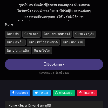
ซูฉิวไป่ คนขับแท็กซี่ผู้ยากจน เจอเหตุการณ์ประหลาด
ในวันหนึ่ง ระบบนำทาง ก็พาเขาไปรับผู้โดยสารแปลกๆ
และระบบยังบอกจุดหมายให้ไปส่งยังมิติต่างๆ
และทุกครั้งที่ส่งผู้โดยสารเขาจะได้รับคะแนนเพื่อพัฒนาตัวเอง และความ
More
สามารถ
ซูฉิวไป่ : ห๊ะ!คุณคือ อู่ซง (ผู้ฆ่าเสือแห่งเขาเหลียงซาน)!
นิยาย จีน
นิยาย ตลก
นิยาย ประวัติศาสตร์
นิยาย ผจญภัย
ซูฉิวไป่ : น้องชายอู่ซง ที่เมืองจิ่งหยางมีโสมป่าหรือไม่?
นิยาย ฮาเร็ม
นิยาย เหนือธรรมชาติ
นิยาย แฟนตาซี
อู่ซง : โสมป่าข้ามีมีเพียงอายุ 100-200 ปีเท่านั้น!
นิยาย โรแมนติค
นิยาย ไซไฟ
หากท่านต้องการโสมป่าแก่กว่านี้ข้าจะไปซื้อในตลาดให้?
พานจินเหลียน : ท่านซูฉิวไป่ สิ่งที่เรียกว่าโทรศัพท์มือถือที่ท่านนำมาให้เรา
นั้นเป็นสมบัติของทวยเทพใช่หรือไม่?
Bookmark
ไชจิน : เนื่องจากท่านมอบสมบัติแห่งทวยเทพมา ท่านโปรดรับทองคำของ
มีคนปักหมุดเรื่องนี้ 4 คน
ข้าด้วยเถิด…
ซูฉิวไป่ : น้องชาย นายชื่ออะไร แล้วให้ไปส่งที่ไหน?
หนิงไฉ่เฉิน : ข้าคือ หนิงไฉ่เฉิน ต้องการไปวัดหลานหลัว (โปเยโปโลเย)
ซูฉิวไป่ : ระบบผมขอไม่รับผู้โดยสารคนนี้ได้ไหม?
Facebook
Twitter
WhatsApp
Pinterest
Home
›
Super Driver ซิ่งทะลุมิติ