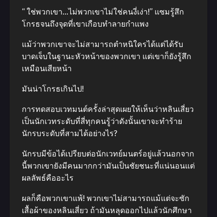
“ ใช่พวกเขา…ไม่พวกเขาไม่ใช่คนงี่เง่า!” แซมรู้สึก
โกรธจนถึงจุดที่เขาเกือบทำลายกำแพง
แม้ว่าพวกเขาจะไม่สามารถตำหนิใครได้แต่ได้รับ
บาดเจ็บในฐานะหัวหน้าของพวกเขา แต่เขาก็ยังรู้สึก
เหมือนเสียหน้า
มันน่าโกรธเกินไป!
การทดสอบเวทมนต์ครั้งล่าสุดเผยให้เห็นว่าหลินเสี่ยว
เป็นนักเวทระดับที่สี่ทุกคนรู้ว่าดังนั้นเขาจะทำร้าย
นักรบระดับที่สามได้อย่างไร?
นักรบมีข้อได้เปรียบต่อนักเวทย์มนตร์อยู่แล้วนอกจาก
นี้พวกเขายังมีคนมากกว่ามันเป็นชัยชนะที่แน่นอนแต่
ผลลัพธ์คืออะไร
ผลก็คือพวกเขาแพ้! พวกเขาไม่สามารถแม้แต่จะซัก
เสื้อผ้าของหลินเสี่ยว ถ้ามันหลุดออกไปแล้วนักศึกษา