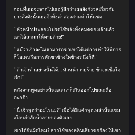
ก่อนที่เธอจะจากไปเธอรู้สึกว่าเธอยังกังวลเกี่ยวกับ
บางสิ่งดังนั้นเธอจึงทิ้งคำสองสามคำให้แซม
“ หัวหน้าประลองโปรดใช้พลังทั้งหมดของเจ้าแล้ว
เอาไอ้ลามกให้ตายด้วย!”
“ แม้ว่าเจ้าจะไม่สามารถฆ่าเขาได้แต่การทำให้พิการ
ก็โอเคหรือการหักขาข้างใดข้างหนึ่งก็ดี!”
“ ถ้าเจ้าทำอย่างนั้นได้… หัวหน้าวายร้าย ข้าจะเชื่อใจ
เจ้า!”
หลังจากพูดอย่างนั้นเอเลน่าก็เกินออกไปขณะถือ
ตะกร้า
“ นี้ เจ้าพูดว่าอะไรนะ?” เมื่อได้ยินคำพูดเหล่านั้นแซม
เกือบสำลักน้ำลายของตัวเอง
เขาได้ยินผิดไหม? สาวใช้ของหลินเสี่ยวขอร้องให้เขา