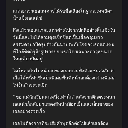
แน่นอนว่าเธอสมควรได้รับชื่อเสียงในฐานะเทพธิดา
น้ำแข็งเอเลน่า!
ถึงแม้ว่าเอเลน่าจะแตกต่างไปจากปกติอย่างสิ้นเชิงใน
วันนี้และไม่ได้สวมชุดเซ็กซี่แต่เป็นเสื้อคลุมยาว
ธรรมดาปกปิดรูปร่างอันน่าประทับใจของเธอแต่แซม
ที่ใกล้ชิดก็รู้ถึงรูปร่างของเธอโดยเฉพาะอาวุธขนาด
ใหญ่ที่ปกปิดอยู่!
ไม่ใหญ่เกินไปหน้าอกของเธอบวมทั้งตัวแซมสงสัยว่า
เสื้อโค้ทนี้ทำขึ้นเป็นพิเศษพื้นที่หน้าอกต้องกว้างพิเศษ
ไม่งั้นมันจะระเบิด
“ ชอ แค่นักเรียนคนหนึ่งเท่านั้น” หลังจากตื่นตระหนก
เอเลน่าก็กลับมาแสดงสีหน้าเยือกเย็นและเย็นชาของ
เธออย่างรวดเร็ว
เธอไม่ต้องการที่จะเสียคำพูดอีกต่อไปแล้วเธอจ้อง