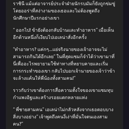
ราชินี แม้แต่อาจารย์ประจำฝ่ายนักรบมัมก็ยังถูกข่มขู่
โดยออร่าที่สง่างามของเธอและไม่ต้องพูดถึง
นักศึกษาปีแรกอย่างเขา
“ ออกไป! ข้ายังต้องกลับบ้านและทำอาหาร” เมื่อเห็น
อีกด้านหนึ่งก็เงียบไปเอเลน่าสั่งอีกครั้ง
“ทำอาหาร? แค่กๆ…แย่จริงนายของเจ้าอาจจะไม่
สามารถกินได้อีกเลย” ในที่สุดแซมก็จำได้ว่าเขามาที่
นี่เพื่ออะไรพยายามใช้ท่าทางที่หยาบคายและเริ่ม
การกระทำของเขา กลับไปบอกเจ้านายของเจ้าว่าข้า
จะล้างแค้นให้พี่น้องทั้งสามคน!”
ราวกับว่าเขาต้องการสื่อความตั้งใจของเขาแซมทุบ
กำแพงอิฐและสร้างรอยแตกหลายแห่ง
“ พี่ชายสามคน” เอเลน่าไม่กลัวหลังจากเธอตอบบาง
สิ่งบางอย่าง“ เจ้าพูดถึงคนงี่เง่าที่มั่นใจตนเองสาม
คน?”