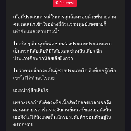
Pinterest
เมื่อมีประสบการณ์ในการถูกล้อมรอบด้วยพี่ชายสาม
คน เอเลน่าเข้าใจอย่างถี่ถ้วนว่ามนุษย์เพศชายก็
เท่ากับแมลงสาบรางน้ำ
ไม่จริง ๆ มีมนุษย์เพศชายสองประเภทประเภทแรก
เป็นพวกนิสัยเสียที่มีนิสัยเฉกเช่นหลินเสี่ยว อีก
ประเภทคือพวกนิสัยเสียยิ่งกว่า
ไม่ว่าคนบล็อกจะเป็นผู้ชายประเภทใด สิ่งที่เธอรู้ก็คือ
เขาไม่ได้ทำอะไรเลย
เอเลน่ารู้สึกเสียใจ
เพราะเธอกำลังคิดจะซื้อเนื้อสัตว์ตลอดเวลาเธอจึง
ผ่อนคลายเรดาร์ตรวจจับเวทย์มนตร์ของเธอดังนั้น
เธอจึงไม่ได้สังเกตเห็นนักรบระดับห้าซ่อนตัวอยู่ใน
ตรอกซอย