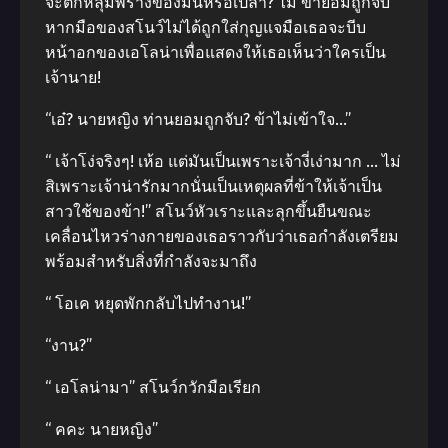
จะตกหลุมพรางของมันหรือเปล่า? ไม่ ข้ายอมถูกจับ”
หากมือของสโนว์ไม่ได้ถูกใส่กุญแจมือเธอจะบีบ
หน้าอกของเอโลน่าเพื่อแสดงให้เธอเห็นว่าใครเป็น
เจ้านาย!
“เอ๋? นายหญิง ท่านยอมถูกจับ? ข้าไม่เข้าใจ…”
“ เจ้าโง่จริงๆ! เห้อ แต่มันเป็นเพราะเจ้างี่เง่ามาก … ไม่
สิเพราะเจ้าน่ารักมากนั่นเป็นเหตุผลที่ข้าให้เจ้าเป็น
สาวใช้ของข้า!” สโนว์หัวเราะและลุกขึ้นยืนขณะ
เคลื่อนไหวร่างกายของเธอราวกับว่าเธอกำลังเตรียม
พร้อมสำหรับสิ่งที่กำลังจะมาถึง
“ โอเค หยุดพักกลับไปทำงาน!”
“งาน?”
“ เอโลน่ามา” สโนว์กวักมือเรียก
“ คคะ นายหญิง”