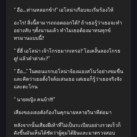
“ อือ…ท่านหลอกข้า!” เอโลน่าเกือบจะเริ่มร้องไห้
อะไร! สิ่งนี้สามารถถอดออกได้? ถ้าเธอรู้ว่าเธอจะทำ
อย่างลับ ๆตั้งนานแล้ว ทำไมเธอต้องมาทนทุกข์
ทรมานแบบนี้?
“ ฮี่ฮี่ เอโลน่า เจ้าโกรธมากเหรอ? โอเคงั้นลองโกรธ
ดู! แล้วคำด่าล่ะ?”
“ อือ…” ในตอนแรกเอโลน่าจ้องมองสโนว์อย่างขมขื่น
และคิดว่าเธอตั้งใจล้อเล่นเธอ แต่เธอก็รู้ว่าเธอจริงจัง
และตะโกน
“ นายหญิง คนบ้า!!!”
เสียงของเธอดังก้องในคุกนายหลายวินาทีต่อมา
หลังจากนั้นเสียงฝีเท้าที่ไม่เป็นระเบียบอย่างรวดเร็วก็
ดังขึ้นมันเห็นได้ชัดว่าผู้คุมได้ยินและมาตรวจสอบ