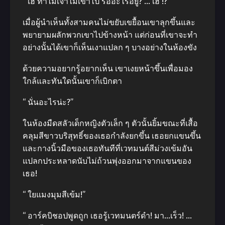
“ เฮ้ ทำไมเจ้าไม่เข้าไป รออะไรอยู่? … เฮ้ !?”
เมื่อผู้นำเห็นทั้งสามคนไม่ขยับเขยื้อนเขาลุกขึ้นและ
พยายามผลักพวกเขาไปข้างหน้า แต่ก่อนที่เขาจะทำ
อย่างนั้นได้เขาก็เห็นเงาแปลก ๆ บางอย่างในห้องขัง
ด้วยความอยากรู้อยากเห็น เขาเงยหน้าขึ้นเพื่อมอง
ใกล้และทันใดนั้นเขาก็เบิกตา
“ นั่นอะไรน่ะ?”
ในห้องมืดสลัวเด็กหญิงตัวเล็ก ๆ ตัวนั้นยิ้มขณะที่เสื้อ
คลุมสีขาวบริสุทธิ์ของเธอกำลังยกขึ้น เธอยกแขนขึ้น
และกางนิ้วมือของเธอทันทีที่เวทมนต์สีม่วงเข้มอัน
แปลกประหลาดนับไม่ถ้วนพุ่งออกมาจากแขนของ
เธอ!
“ ใยแมงมุมสีเข้ม!”
“ อาร์คบิชอปพูดถูก เธอรู้เวทมนตร์ดำ! มา…เร็ว! …