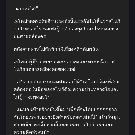
“นายหญิง?”
เอโลน่าลดระดับศีรษะลงดังนั้นเธอจึงไม่เห็นว่าสโนว์
กำลังทำอะไรเธอเพิ่งรู้ว่าตัวเองยุ่งกับอะไรบางอย่าง
บนสายคล้องคอ
หลังจากผ่านไปสักพักก็มีเสียงคลิกฉับพลัน
เอโลน่ารู้สึกว่าคอของเธอเบาลงและตระหนักว่าส
โนว์ถอดสายคล้องคอของเธอ!
“เอ๋? ท่านสามารถถอดมันออกได้” เอโลน่าจ้องที่สาย
คล้องคอในมือของสโนว์ด้วยความประหลาดใจและ
ไม่รู้ว่าจะพูดอะไร
“ แน่นอนข้าสร้างมันขึ้นมาเพื่อที่จะได้แยกออกจาก
กันโดยเฉพาะอย่างยิ่งสำหรับเวลาเช่นนี้!” สโนว์หมุน
สายคล้องคอที่ปลายนิ้วของเธอราวกับว่าเธอแสดง
ความคิดล่วงหน้า