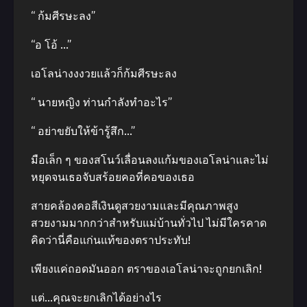
“ ก้มศีรษะลง”
“อ โอ้ …”
เอโลน่างงงวยแล้วก็ก้มศีรษะลง
“ นายหญิง ท่านกำลังทำอะไร”
“ อย่าขยับให้ข้ารู้สึก…”
มือเล็ก ๆ ของสโนว์เลื่อนลงแก้มของเอโลน่าและไม่
หยุดจนเธอจับสร้อยคอที่คอของเธอ
สายคล้องคอสีเงินดูสวยงามและมีคุณภาพสูง
สวยงามมากกว่าสำหรับแม่บ้านทั่วไป ไม่มีใครคาด
คิดว่านี่คือแก่นแท้ของตราประทับ!
เพียงแค่ถอดมันออก ตราของเอโลน่าจะถูกยกเลิก!
แต่…คุณจะยกเลิกได้อย่างไร