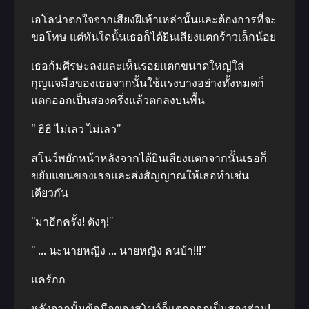
เอโลน่าตกใจจากเสียงฝีเท้าเหล่านั้นและต้องการที่จะ
ขอโทษ แต่ทันใดนั้นเธอก็ได้ยินเสียงแตกร้าวเล็กน้อย
เธอก้มศีรษะลงและเห็นรอยแตกขนาดใหญ่ใส่
กุญแจมือของเธอจากนั้นใช้แรงบางอย่างทั้งหมดก็
แตกออกเป็นสองครึ่งแล้วตกลงบนพื้น
“ ฮิฮิ ไม่เลว ไม่เลว”
สโนว์พยักหน้าหลังจากได้ยินเสียงแตกจากนั้นเธอก็
ขยับแขนของเธอและส่งสัญญาณให้เธอทำเช่น
เดียวกัน
“มาอีกครั้ง! ดังๆ!”
“ … นะนายหญิง … นายหญิง คนบ้า!!!”
แคร้กก
หลังจากนั้นข้อมือของสโนว์ก็แตกออกเป็นสองส่วน!