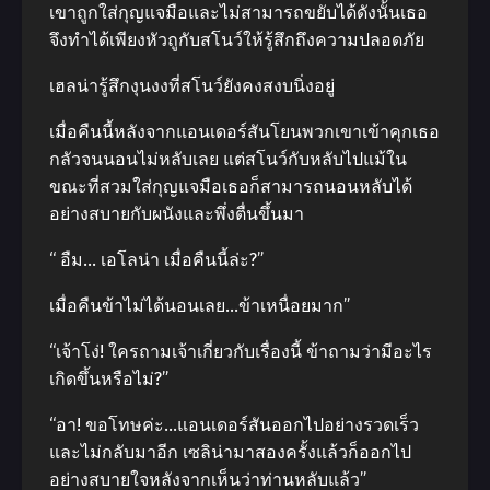
เขาถูกใส่กุญแจมือและไม่สามารถขยับได้ดังนั้นเธอ
จึงทำได้เพียงหัวถูกับสโนว์ให้รู้สึกถึงความปลอดภัย
เฮลน่ารู้สึกงุนงงที่สโนว์ยังคงสงบนิ่งอยู่
เมื่อคืนนี้หลังจากแอนเดอร์สันโยนพวกเขาเข้าคุกเธอ
กลัวจนนอนไม่หลับเลย แต่สโนว์กับหลับไปแม้ใน
ขณะที่สวมใส่กุญแจมือเธอก็สามารถนอนหลับได้
อย่างสบายกับผนังและพึ่งตื่นขึ้นมา
“ อืม… เอโลน่า เมื่อคืนนี้ล่ะ?”
เมื่อคืนข้าไม่ได้นอนเลย…ข้าเหนื่อยมาก”
“เจ้าโง่! ใครถามเจ้าเกี่ยวกับเรื่องนี้ ข้าถามว่ามีอะไร
เกิดขึ้นหรือไม่?”
“อา! ขอโทษค่ะ…แอนเดอร์สันออกไปอย่างรวดเร็ว
และไม่กลับมาอีก เซลิน่ามาสองครั้งแล้วก็ออกไป
อย่างสบายใจหลังจากเห็นว่าท่านหลับแล้ว”