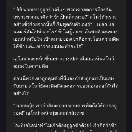
“ ฮิฮิ พวกเขาดูถูกข้าจริง ๆ พวกเขาลดการป้องกัน
เพราะพวกเขาคิดว่าข้าเป็นเด็กเหรอ?” สโนว์หัวเราะ
อย่างชั่วร้ายจากนั้นก็เริ่มพูดกับตัวเองว่า“ แปลก แอ
นเดอร์สันไปทำอะไร? ข้าไม่รู้ว่าเขาค้นพบตัวตนของ
เอเลน่าหรือไม่ เป้าหมายของเขาคือการโยนความผิด
ให้ข้า แต่…เขาวางแผนจะทำอะไร”
เอโลน่าเงยหน้าขึ้นอย่างว่างเปล่าเมื่อเธอเห็นสโนว์
จมลงในความคิด
ตอนนี้พวกเขาถูกคุมขังที่นี่และกำลังถูกเผาเป็นแพะ
รับบาป สโนว์ยังคงคิดถึงแผนการของแอนเดอร์สันได้
อย่างไร
“ นายหญิง เรากำลังจะตาย ท่านควรคิดถึงวิธีการอยู่
รอด!” เอโลน่าหน้ามุ่ยและน่าสังเวช
“ฮะ? เอโลน่าทำไมเจ้าต้องดูถูกข้าด้วย? เจ้าคิดว่าข้า