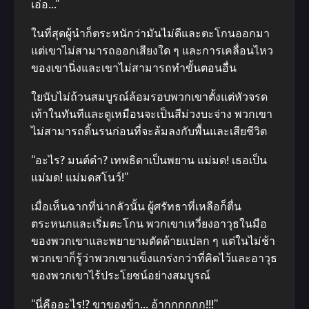
เอ่อ…”
ในที่สุดผู้นำก็ตระหนักว่ามันไม่ดีและตะโกนออกมา
แต่เขาไม่สามารถออกเสียงใด ๆ และการเคลื่อนไหว
ของเขานิ่งและเขาไม่สามารถทำขั้นตอนอื่น
ใยนับไม่ถ้วนสมบูรณ์ล้อมรอบพวกเขาตั้งแต่หัวจรด
เท้าในทันทีและดูเหมือนจะเป็นสีม่วงบะจ่าง พวกเขา
ไม่สามารถดิ้นรนก่อนที่จะล้มลงกับพื้นและเสียชีวิต
“อะไร? มนต์ดำ? เทพธิดาเป็นพยาน แม่มด! เธอเป็น
แม่มด! แม่มดสโนว์!”
เมื่อเห็นฉากที่น่ากลัวนั้น ผู้ศรัทธาที่เหลือก็ตื่น
ตระหนกและเริ่มตะโกน พวกเขาเหวี่ยงอาวุธในมือ
ของพวกเขาและพยายามตัดด้ายแปลก ๆ แต่ในไม่ช้า
พวกเขาก็รู้ว่าพวกเขาแข็งแกร่งกว่าที่คิดไว้และอาวุธ
ของพวกเขาไร้ประโยชน์อย่างสมบูรณ์
“นี่คืออะไร!? ขาของข้า… อ้ากกกกกก!!!”