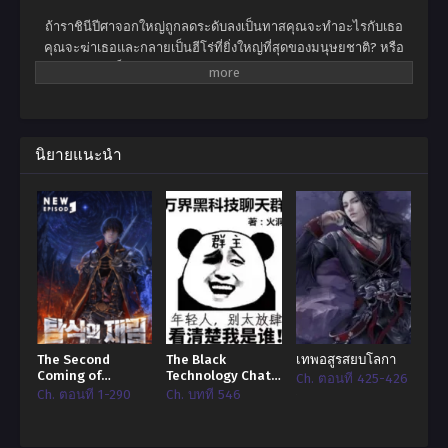
ถ้าราชินีปีศาจอกใหญ่ถูกลดระดับลงเป็นทาสคุณจะทำอะไรกับเธอ
คุณจะฆ่าเธอและกลายเป็นฮีโร่ที่ยิ่งใหญ่ที่สุดของมนุษยชาติ? หรือ
คุณจะให้เธอเป็นทาสและเพลิดเพลินไปกับความสุขในระดับสูงสุดใน
โลก? ไม่เขาไม่ต้องการอะไรเลยหลินเสี่ยวแค่อยากจะเป็นฮีโร่สำรอง
ธรรมดา เจ้าหญิงขายาวสีดำเจ้าโลลิสองหน้า … ไม่มีใครสามารถล่อ
ใจให้เขาเปลี่ยนอุดมคติอันงดงามของเขาในการกินและรอความตาย
ได้! นั่นเป็นเหตุผลที่คำตอบของเขาคือ -“ ราชินีปีศาจคุณสามารถสวม
นิยายแนะนำ
เสื้อผ้าและรีบออกไปจากที่นี้ได้ไหม?”
The Second
The Black
เทพอสูรสยบโลกา
Coming of
Technology Chat
Ch. ตอนที่ 425-426
Gluttony
Group of the Ten
Ch. ตอนที่ 1-290
Ch. บทที่ 546
Thousand Realms