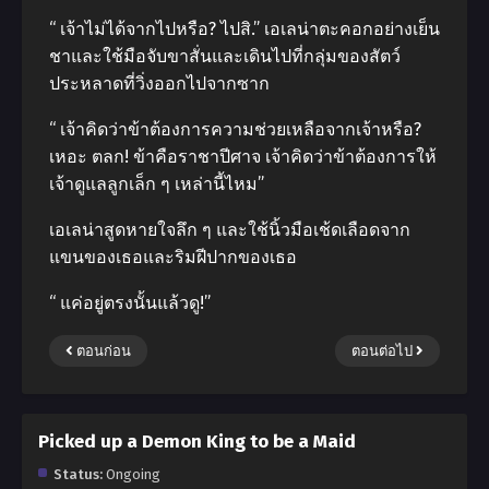
“ เจ้าไม่ได้จากไปหรือ? ไปสิ.” เอเลน่าตะคอกอย่างเย็น
ชาและใช้มือจับขาสั่นและเดินไปที่กลุ่มของสัตว์
ประหลาดที่วิ่งออกไปจากซาก
“ เจ้าคิดว่าข้าต้องการความช่วยเหลือจากเจ้าหรือ?
เหอะ ตลก! ข้าคือราชาปีศาจ เจ้าคิดว่าข้าต้องการให้
เจ้าดูแลลูกเล็ก ๆ เหล่านี้ไหม”
เอเลน่าสูดหายใจลึก ๆ และใช้นิ้วมือเช้ดเลือดจาก
แขนของเธอและริมฝีปากของเธอ
“ แค่อยู่ตรงนั้นแล้วดู!”
ตอนก่อน
ตอนต่อไป
Picked up a Demon King to be a Maid
Status:
Ongoing