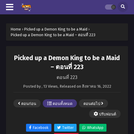
Home
›
Picked up a Demon King to be a Maid
›
Picked up a Demon King to be a Maid – ตอนที่ 223
Picked up a Demon King to be a Maid
– ตอนที่ 223
ตอนที่ 223
Posted by
,
13 Views
, Released on
สิงหาคม 16, 2022
ตอนก่อน
ตอนทั้งหมด
ตอนต่อไป
ปรับฟอนต์
Facebook
Twitter
WhatsApp