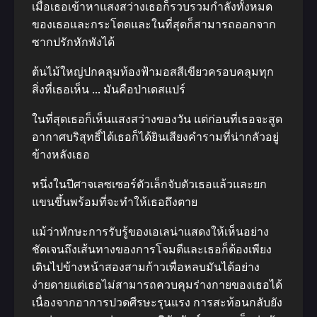
เมื่อเธอเข้าหาแสงสว่างเธอก็รวบรวมกำลังทั้งหมด
ของเธอและกระโดดและในที่สุดก็สามารถออกจาก
ซากปรักหักพังได้
ต้นไม้ใหญ่ปกคลุมท้องฟ้ามอสสีเขียวครอบคลุมทุก
สิ่งที่เธอเห็น … มันคือป่าเดสแปร์
ในที่สุดเธอก็เห็นแสงสว่างของวัน แต่ก่อนที่เธอจะสูด
อากาศบริสุทธิ์ได้เธอก็ได้ยินเสียงคำรามที่น่ากลัวอยู่
ข้างหลังเธอ
หนึ่งในปีศาจเลซเซอร์ตัวเล็กจับตัวเธอแล้วและยก
แขนขึ้นพร้อมที่จะทำให้เธอถึงตาย
แม้ว่าทักษะการรับรู้ของเอเลน่าแสดงให้เห็นอย่าง
ชัดเจนถึงเส้นทางของการโจมตีและเธอก็ต้องเพียง
เดินไปข้างหน้าสองสามก้าวเพื่อหลบมันได้อย่าง
ง่ายดายแต่เธอไม่สามารถควบคุมร่างกายของเธอได้
เนื่องจากอาการปวดศีรษะรุนแรง การสะท้อนกลับยัง