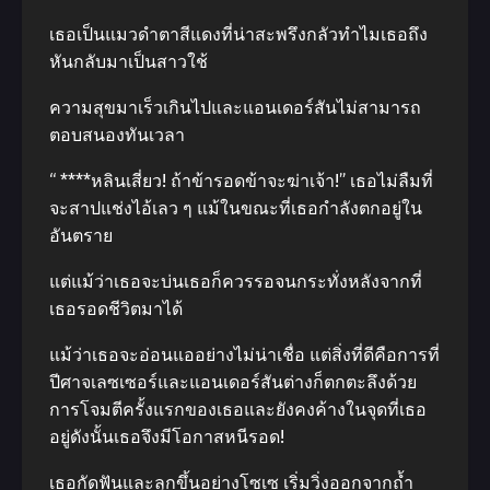
เธอเป็นแมวดำตาสีแดงที่น่าสะพรึงกลัวทำไมเธอถึง
หันกลับมาเป็นสาวใช้
ความสุขมาเร็วเกินไปและแอนเดอร์สันไม่สามารถ
ตอบสนองทันเวลา
“ ****หลินเสี่ยว! ถ้าข้ารอดข้าจะฆ่าเจ้า!” เธอไม่ลืมที่
จะสาปแช่งไอ้เลว ๆ แม้ในขณะที่เธอกำลังตกอยู่ใน
อันตราย
แต่แม้ว่าเธอจะบ่นเธอก็ควรรอจนกระทั่งหลังจากที่
เธอรอดชีวิตมาได้
แม้ว่าเธอจะอ่อนแออย่างไม่น่าเชื่อ แต่สิ่งที่ดีคือการที่
ปีศาจเลซเซอร์และแอนเดอร์สันต่างก็ตกตะลึงด้วย
การโจมตีครั้งแรกของเธอและยังคงค้างในจุดที่เธอ
อยู่ดังนั้นเธอจึงมีโอกาสหนีรอด!
เธอกัดฟันและลุกขึ้นอย่างโซเซ เริ่มวิ่งออกจากถ้ำ