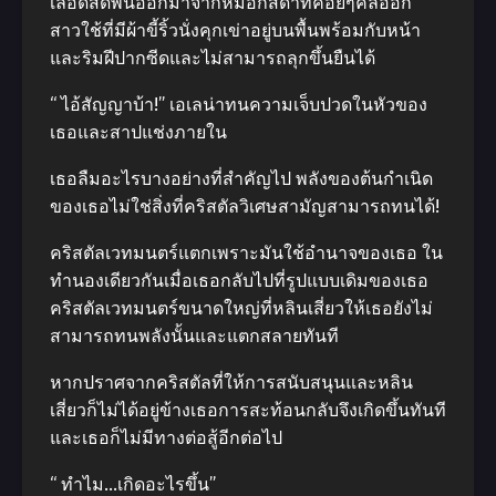
เลือดสดพ่นออกมาจากหมอกสีดำที่ค่อยๆคลี่ออก
สาวใช้ที่มีผ้าขี้ริ้วนั่งคุกเข่าอยู่บนพื้นพร้อมกับหน้า
และริมฝีปากซีดและไม่สามารถลุกขึ้นยืนได้
“ ไอ้สัญญาบ้า!” เอเลน่าทนความเจ็บปวดในหัวของ
เธอและสาปแช่งภายใน
เธอลืมอะไรบางอย่างที่สำคัญไป พลังของต้นกำเนิด
ของเธอไม่ใช่สิ่งที่คริสตัลวิเศษสามัญสามารถทนได้!
คริสตัลเวทมนตร์แตกเพราะมันใช้อำนาจของเธอ ใน
ทำนองเดียวกันเมื่อเธอกลับไปที่รูปแบบเดิมของเธอ
คริสตัลเวทมนตร์ขนาดใหญ่ที่หลินเสี่ยวให้เธอยังไม่
สามารถทนพลังนั้นและแตกสลายทันที
หากปราศจากคริสตัลที่ให้การสนับสนุนและหลิน
เสี่ยวก็ไม่ได้อยู่ข้างเธอการสะท้อนกลับจึงเกิดขึ้นทันที
และเธอก็ไม่มีทางต่อสู้อีกต่อไป
“ ทำไม…เกิดอะไรขึ้น”