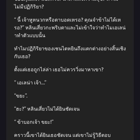
ไม่มีปฏิกิริยา?
“ นี้ เจ้าหูหนวกหรือตาบอดเหรอ? คุณจำข้าไม่ได้เห
รอ?” หลินเสี่ยวกะพริบตาและไม่เข้าใจว่าทำไมเอเลน่
าทำตัวแบบนั้น
ทำไมปฏิกิริยาของเชนไตหยินถึงแตกต่างอย่างสิ้นเชิง
กับเธอ?
ตั้งแต่เธอถูกไล่ล่า เธอไม่ควรวิ่งมาหาเขา?
“ เอเลน่า เจ้า…”
“ขยะ”.
“ฮะ?” หลินเสี่ยวไม่ได้ยินชัดเจน
“ ข้าบอกเจ้า ขยะ!”
คราวนี้เขาได้ยินเธอชัดเจน แต่เขาไม่รู้วิธีตอบ