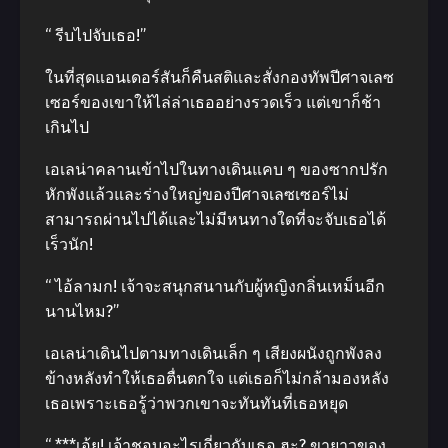
“ รีบไปจับเธอ!”
ในที่สุดแอนเดอร์สันก็คืนสติและสั่งกองทัพปีศาจเลซ
เซอร์ของเขาให้ไล่ล่าเธออย่างรวดเร็ว แต่เขาก็ช้า
เกินไป
เอเลน่าคลานเข้าไปในทางเดินแคบ ๆ ของซากปรัก
หักพังแล้วและร่างใหญ่ของปีศาจเลซเซอร์ไม่
สามารถผ่านไปได้และไม่มีหนทางใดที่จะจับเธอได้
เร็วนัก!
“ ไอ้ลามก! เจ้าจะสนุกสนานกับผู้หญิงกลิ่นเหม็นอีก
นานไหม?”
เอเลน่าเดินไปตามทางเดินเล็ก ๆ เสียงผนังถูกพังลง
ข้างหลังทำให้เธอตื่นตกใจ แต่เธอก็ไม่กล้ามองหลัง
เธอเพราะเธอรู้ว่าพวกเขาจะทันทันที่เธอหยุด
“ ***เอ้ย! เจ้าชอบอะไรเกี่ยวกับเธอ ฮะ? ขายาวของ