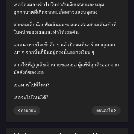
เธอจ้องมองเข้าไปในป่าอันเงียบสงบและหลุม
อุกกาบาตที่เกิดจากสะเก็ดดาวและหยุดลง
สายลมเล็กน้อยพัดเส้นผมของเธอสองสามเส้นเข้าที่
ใบหน้าของเธอและทำให้เธอคัน
เอเลน่าหายใจเข้าลึก ๆ แล้วปัดผมที่น่ารำคาญออก
เบา ๆ จากนั้นก็ยืนอยู่ตรงนั้นอย่างเงียบ ๆ
สาวใช้ที่สูญเสียเจ้านายของเธอ ผู้แพ้ที่ถูกดึงออกจาก
บัลลังก์ของเธอ
เธอควรไปที่ไหน?
เธอจะไปไหนได้?
ตอนก่อน
ตอนต่อไป