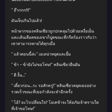
“ อ๊ากกก!!!”
มันเจ็บเกินไปแล้ว!
หน้าผากของหลินเซียวถูกปกคลุมไปด้วยเหงื่อเย็น
และเส้นเลือดของเขาก็ปูดขณะที่กรีดร้องราวกับว่า
เขาสามารถตายได้ทุกเมื่อ
“ แล้วตอนนี้ล่ะ” เอเลน่าหยุดและยิ้ม
“ ข้า – ข้ายังไม่ขอโทษ!” หลินเซียวยืนยัน
“ ดี งั้น…”
“ เดี๋ยวก่อน…ระ รอสักครู่!” หลินเซียวหยุดเธออย่าง
รวดเร็วขณะที่เธอกำลังจะทำอีกครั้ง
“ โอ้? อะไรเปลี่ยนใจ? โอเคข้าจะให้อภัยเจ้าตราบใด
ที่เจ้าขอโทษ!”