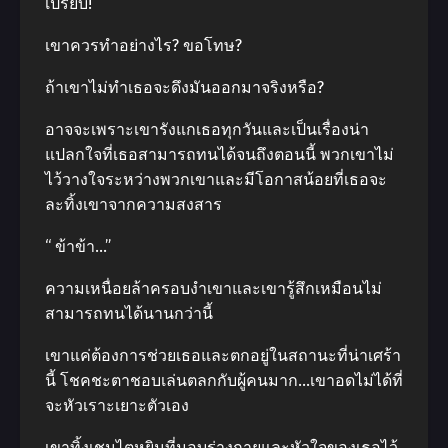
เปรียบ!
เขาควรทำอย่างไร? ขอโทษ?
ถ้าเขาไม่ทำเธอจะดึงมันออกมาจริงหรือ?
อาจจะเพราะเขารังแกเธอทุกวันและเป็นเรื่องน่า
แปลกใจที่เธอสามารถทนได้จนถึงตอนนี้ พวกเขาไม่
ไว้วางใจระหว่างพวกเขาและมีโอกาสน้อยที่เธอจะ
ละทิ้งเขาจากความสงสาร
“ ข้าข้า…”
ความเหนื่อยล้าครอบงำเขาและเขารู้สึกเหมือนไม่
สามารถทนได้นานกว่านี้
เขาแค่ต้องการช่วยเธอและตกอยู่ในสถานะที่น่าเศร้า
นี้ โชคชะตาชอบเล่นตลกกับผู้คนมาก…เขาอดไม่ได้ที่
จะหัวเราะเยาะตัวเอง
เขาทิ้งเชนไตหยินที่มอบร่างกายและหัวใจของเธอไว้