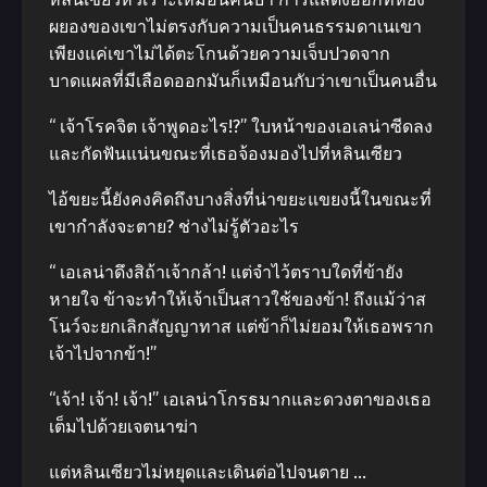
ผยองของเขาไม่ตรงกับความเป็นคนธรรมดาเนเขา
เพียงแค่เขาไม่ได้ตะโกนด้วยความเจ็บปวดจาก
บาดแผลที่มีเลือดออกมันก็เหมือนกับว่าเขาเป็นคนอื่น
“ เจ้าโรคจิต เจ้าพูดอะไร!?” ใบหน้าของเอเลน่าซีดลง
และกัดฟันแน่นขณะที่เธอจ้องมองไปที่หลินเซียว
ไอ้ขยะนี้ยังคงคิดถึงบางสิ่งที่น่าขยะแขยงนี้ในขณะที่
เขากำลังจะตาย? ช่างไม่รู้ตัวอะไร
“ เอเลน่าดึงสิถ้าเจ้ากล้า! แต่จำไว้ตราบใดที่ข้ายัง
หายใจ ข้าจะทำให้เจ้าเป็นสาวใช้ของข้า! ถึงแม้ว่าส
โนว์จะยกเลิกสัญญาทาส แต่ข้าก็ไม่ยอมให้เธอพราก
เจ้าไปจากข้า!”
“เจ้า! เจ้า! เจ้า!” เอเลน่าโกรธมากและดวงตาของเธอ
เต็มไปด้วยเจตนาฆ่า
แต่หลินเซียวไม่หยุดและเดินต่อไปจนตาย …