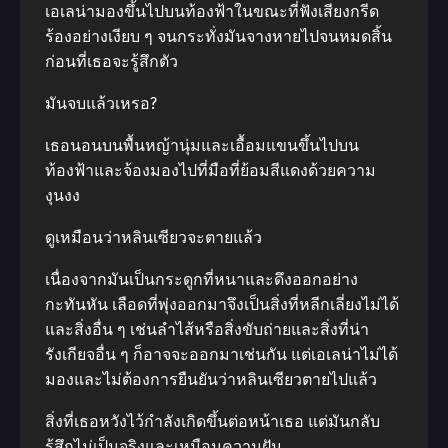
เอเลน่ามองขึ้นไปบนท้องฟ้าในขณะที่ฟังเสียงกรีด
ร้องอย่างเงียบ ๆ จนกระทั่งมันจางหายไปจนหมดสิ้น
ก่อนที่เธอจะรู้สึกตัว
มันจบแล้วเหรอ?
เธอนอนบนพื้นหญ้านุ่มและเอื้อมแขนขึ้นไปบน
ท้องฟ้าและจ้องมองไปที่มือที่ย้อมสีแดงด้วยความ
งุนงง
ดูเหมือนว่าหลินเซียวจะตายแล้ว
เนื่องจากมันเป็นกระดูกที่หนาและดึงออกอย่าง
กะทันหัน เลือดที่พุ่งออกมาจึงเป็นสิ่งที่หลีกเลี่ยงไม่ได้
และสิ่งอื่น ๆ เช่นลำไส้หรือสิ่งขับถ่ายและสิ่งที่น่า
รังเกียจอื่น ๆ ก็อาจจะออกมาเช่นกัน แต่เอเลน่าไม่ได้
มองและไม่ต้องการยืนยันว่าหลินเซียวตายไปแล้ว
สิ่งที่เธอหวังไว้กำลังเกิดขึ้นต่อหน้าเธอ แต่มันกลับ
รู้สึกไม่เป็นจริงและเหมือนความฝัน