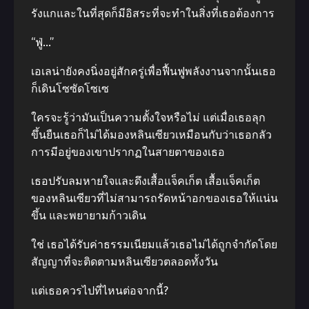
รังแกและในที่สุดก็มีอิสระที่จะทำในสิ่งที่เธอต้องการ
“ฟู่…”
เอเลน่ายังคงนิ่งอยู่สักครู่เพื่อฟื้นฟูพลังงานจากนั้นเธอ
ก็เดินโซซัดโซเซ
ใครจะรู้ว่ามันเป็นความตั้งใจหรือไม่ แต่เมื่อเธอลุก
ขึ้นยืนเธอก็ไม่ได้มองหลินเซียวเหมือนกับว่าเธอกลัว
การมีอยู่ของเขาปรากฏในสายตาของเธอ
เธอปรับลมหายใจและดึงเสื้อแจ็คเก็ต เสื้อแจ็คเก็ต
ของหลินเซียวที่ไม่สามารถรัดหน้าอกของเธอให้แน่น
ขึ้น และพยายามก้าวเดิน
ใช่ เธอได้รับค่าธรรมเนียมแล้วเธอไม่ได้ถูกจำกัดโดย
สัญญาที่จะติดตามหลินเซียวตลอดทั้งวัน
แต่เธอควรไปที่ไหนต่อจากนี้?