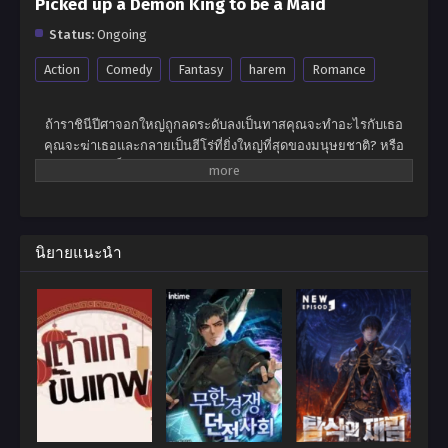
Picked up a Demon King to be a Maid
Status:
Ongoing
Action
Comedy
Fantasy
harem
Romance
ถ้าราชินีปีศาจอกใหญ่ถูกลดระดับลงเป็นทาสคุณจะทำอะไรกับเธอ
คุณจะฆ่าเธอและกลายเป็นฮีโร่ที่ยิ่งใหญ่ที่สุดของมนุษยชาติ? หรือ
คุณจะให้เธอเป็นทาสและเพลิดเพลินไปกับความสุขในระดับสูงสุดใน
โลก? ไม่เขาไม่ต้องการอะไรเลยหลินเสี่ยวแค่อยากจะเป็นฮีโร่สำรอง
ธรรมดา เจ้าหญิงขายาวสีดำเจ้าโลลิสองหน้า … ไม่มีใครสามารถล่อ
ใจให้เขาเปลี่ยนอุดมคติอันงดงามของเขาในการกินและรอความตาย
ได้! นั่นเป็นเหตุผลที่คำตอบของเขาคือ -“ ราชินีปีศาจคุณสามารถสวม
นิยายแนะนำ
เสื้อผ้าและรีบออกไปจากที่นี้ได้ไหม?”