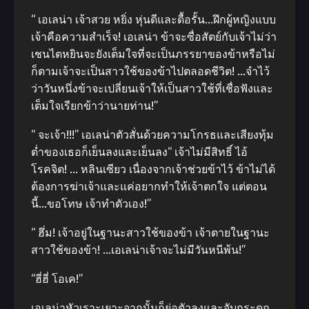
“ เอเลน่า เจ้าสวย หยิ่ง หุ่นดีและดื้อรั้น…ฝึกผู้หญิงแบบ
เจ้าคือความสำเร็จ! เอเลน่า ข้าจะซื่อสัตย์กับเจ้าไม่ว่า
เชนไตหยินจะยังเต็มใจที่จะเป็นภรรยาของข้าหรือไม่
ก็ตามเจ้าจะเป็นสาวใช้ของข้าไปตลอดชีวิต! …จำไว้
ว่าวันหนึ่งข้าจะเปลี่ยนเจ้าให้เป็นสาวใช้ที่เชื่อฟังและ
เต็มใจเรียกข้าว่านายท่าน!”
“ จะเจ้า!!!” เอเลน่าตัวสั่นด้วยความโกรธและเสียงทุ้ม
ต่ำของเธอก็เย็นลงและเย็นลง“ เจ้าไม่มีสิทธิ์ ไอ้
โรคจิต! … หลินเซียว เนื่องจากเจ้าช่วยข้าไว้ ข้าไม่ได้
ต้องการฆ่าเจ้าและแค่อยากทำให้เจ้าตกใจ แต่ตอน
นี้…ขอโทษ เจ้าทำตัวเอง!”
“ ฮึ่ม! เจ้าอยู่ในฐานะสาวใช้ของข้า เจ้าตายในฐานะ
สาวใช้ของข้า! …เอเลน่าเจ้าจะไม่มีวันหนีพ้น!”
“ฮี่ฮี่ โอเค!”
เอเลน่าหัวเราะเยาะจากนั้นก็ย่อตัวลงและจับกระดูก