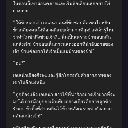
ในตอนนี้เขาผ่อนคลายและเริ่มล้อเลียนเธออย่างไร้
ยางอาย
“ ให้ข้าบอกเจ้า เอเลน่า คนที่ข้าชอบคือเชนไตหยิน
ข้าเกลียดคนโง่ที่อวดดีแบบเจ้ามากที่สุด! แต่เจ้ารู้ไหม
ว่าทำไมข้าถึงช่วยเจ้า? …นั่นเป็นเพราะข้าชอบกลั่น
แกล้งเจ้า! ข้าชอบเห็นการแสดงออกที่น่าอับอายของ
เจ้า ข้าแค่อยากให้เจ้าเป็นแม่บ้านของข้า!”
“ ฮะ?”
เอเลน่าเอียงศีรษะและรู้สึกโกรธกับคำสารภาพของ
เขาในอีกแง่หนึ่ง
“ ถูกต้องแล้ว เอเลน่า สาวใช้ที่น่ารักอย่างเจ้ายากที่จะ
มาได้ การมีอยู่ของเจ้าเพียงอย่างเดียวคือการถูกข้า
รังแก! ข้าทิ้งพี่สาวหยินไว้ข้างหลังเพราะข้ายังอยาก
กลั่นแกล้งเจ้า!”
หลินเซียวหัวเราะเหมือนคนบ้า การแสดงออกที่หยิ่ง