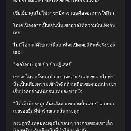
ยอมรับผิดและบังคับให้เขาขอโทษเธอแทน?
เชี่ยเอ้ย คุณไม่ใช่ราชาปีศาจ เธอคือจอมมารใช่ไหม
โอเคเนื่องจากเป็นเช่นนั้นเขาอาจให้ความบันเทิงกับ
เธอ
ไม่มีโอกาสดีไปกว่านี้แล้วที่จะเปิดเผยสีที่แท้จริงของ
เธอ!
“ ขอโทษ? ถุย! ข้า ข้าปฏิเสธ!”
เขาจะไม่ขอโทษแม้ว่าเขาจะตาย! และเขาจะไม่ทำ
นั่นเป็นเพียงความเข้าใจผิดด้านเดียวของเอเลน่า เขา
เจ็บปวดอย่างหนักจนแทบจะขาดใจ
“ โอ้เจ้ามีกระดูกสันหลังมากขนาดนั้นเลย?” เอเลน่า
เผยรอยยิ้มที่ชั่วร้ายและสั่นกระดูก
กระดูกที่แหลมคมขุดไปรอบ ๆ ร่างกายของเขาเล็ก
น้อยพร้อมกับเสียงบีบที่ทำให้คนตัวสั่น