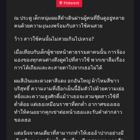
Pinterest
ณ ประตู เด็กหนุ่มผมสีดําเดินผ่านผู้คนที่ยืนดูอยู่หลาย
คนด้วยความงุนงงพร้อมกับสาวใช้คนสวย
ว้าว สาวใช้คนนั้นไม่สวยเกินไปเหรอ?
เมื่อเทียบกับเด็กผู้ชายหน้าตาธรรมดาคนนั้น การจ้อง
มองของทุกคนต่างดึงดูดไปที่สาวใช้ พวกเขาลืมเรื่อง
การโต้เถียงและละสายตาไปจากเธอไม่ได้
ผมสีเงินและดวงตาสีแดง อกอันใหญ่ ผ้าไหมสีขาว
บริสุทธิ์ ความงามที่เยือกเย็นนี้อิ่มตัวไปด้วยความเย่อ
หยิ่งและความสูงศักดิ์แม้ว่าเธอจะสวมชุดสาวใช้ที่
ต่ำต้อย แต่เธอเหมือนราชาที่ตกต่ำ อากาศของเธอ
ทําให้คนอยากคุกเข่าต่อหน้าเธอและรับคําด่ากล่าว
ของเธอ
แต่อนิจจาคนเดียวที่สามารถทําให้เธออ้าปากอย่างมี