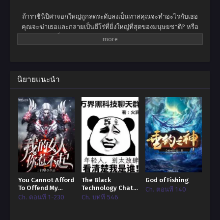
ถ้าราชินีปีศาจอกใหญ่ถูกลดระดับลงเป็นทาสคุณจะทำอะไรกับเธอ
คุณจะฆ่าเธอและกลายเป็นฮีโร่ที่ยิ่งใหญ่ที่สุดของมนุษยชาติ? หรือ
คุณจะให้เธอเป็นทาสและเพลิดเพลินไปกับความสุขในระดับสูงสุดใน
โลก? ไม่เขาไม่ต้องการอะไรเลยหลินเสี่ยวแค่อยากจะเป็นฮีโร่สำรอง
ธรรมดา เจ้าหญิงขายาวสีดำเจ้าโลลิสองหน้า … ไม่มีใครสามารถล่อ
ใจให้เขาเปลี่ยนอุดมคติอันงดงามของเขาในการกินและรอความตาย
ได้! นั่นเป็นเหตุผลที่คำตอบของเขาคือ -“ ราชินีปีศาจคุณสามารถสวม
นิยายแนะนำ
เสื้อผ้าและรีบออกไปจากที่นี้ได้ไหม?”
You Cannot Afford
The Black
God of Fishing
To Offend My
Technology Chat
Ch. ตอนที่ 140
Woman ผู้หญิงข้า
Group of the Ten
Ch. ตอนที่ 1-230
Ch. บทที่ 546
ใครอย่าแตะ!
Thousand Realms