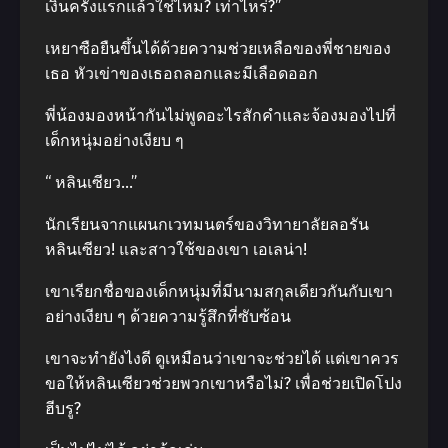
เงินครั้งแรกแล้วใช่ไหม? เท่าไหร่?”
เหยาซือยืนขึ้นได้ด้วยความช่วยเหลือของพี่ชายของ
เธอ หัวเข่าของเธอถลอกและมีเลือดออก
พี่น้องมองหน้ากันไม่พูดอะไรสักคําและจ้องมองไปที่
เด็กหนุ่มอย่างเงียบ ๆ
“ หลินเซียว…”
นักเรียนจากแผนกเวทมนตร์ของวิทายาลัยลอรัน
หลินเซียว! และสาวใช้ของเขา เอเลน่า!
เขาเรียกชื่อของเด็กหนุ่มที่มีนามสกุลเดียวกันกับเขา
อย่างเงียบ ๆ ด้วยความรู้สึกที่ซับซ้อน
เขาจะทํายังไงดี ดูเหมือนว่าเขาจะช่วยได้ แต่เขาควร
ขอให้หลินเซียวช่วยพวกเขาหรือไม่? เพื่อช่วยเปิดโปง
ฮีบรู?