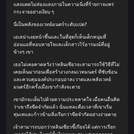
แสงแดดไม่ส่องแสงภายในความนิ่งที่ร้ายกาจแพร่
กระจายอย่างเงียบ ๆ
นี่เป็นพลังของเวทย์มนตร์ระดับแปด?
เอเลน่าเงยหน้าขึ้นและในที่สุดก็เห็นเด็กหนุ่มที่
อ่อนแอที่หอบหายใจและเด็กสาวไร้อารมณ์ที่อยู่
ข้างๆ เขา
เธอไม่เคยคาดหวังว่าหลินเซียวจะสามารถใช้วิธีที่ไม่
เคยเห็นมาก่อนเพื่อสร้างวงกลมเวทมนตร์ ที่ซับซ้อน
และควบคุมองค์ประกอบอาละวาดและพลังเวทย์
มนตร์อีกครั้งเมื่อเขากําลังจะตาย
เขามักจะเต็มไปด้วยความประหลาดใจ เมื่อคนอื่นคิด
ว่าเขาถึงขีดจํากัดแล้ว นั่นแหละคือเวลาที่เขาเริ่ม
ทุ่มเทและก้าวข้ามสิ่งเรียกว่าขีดจํากัดอย่างง่ายดาย
เจ้าสามารถบอกว่าหลินเซียวขี้เกียจได้ แต่การเรียก