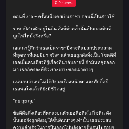
Pinterest
ตอนที่ 316 – ครั้งหนึ่งเคยเป็นราชา ตอนนี้เป็นสาวใช้
ราชาปีศาจฝังอยู่ในดิน สิ่งที่ดําคล้ำนั้นเป็นกองดินที่
ถูกไฟไหม้จริงหรือ?
เอเลน่ารู้สึกว่าเธอเป็นราชาปีศาจที่แปลกประหลาด
ที่สุดเท่าที่เคยมีมา จริงๆ แล้วเธอถูกฝังทั้งเป็น โชคดีที่
เธอเป็นคนเดียวที่รู้เรื่องที่น่าอับอายนี้ ถ้ามันหลุดออก
มา เธอก็คงจะที่หัวเราะเยาะของเผ่าต่างๆ
แน่นอนว่าเธอไม่ได้กังวลเรื่องหน้าตาและศักดิ์ศรี
เธอพอใจแล้วที่ยังมีชีวิตอยู่
“ถุย ถุย ถุย”
ข้อดีคือสิ่งเดียวที่ตกลงบนตัวเธอคือดินไม่ใช่หิน ดัง
นั้นเธอจึงถูกฝังอยู่ใต้ชั้นดินบางๆเท่านั้น เธอประสบ
ความสําเร็จในการปืนออกไปหลังจากดิ้นรนไปรอบๆ