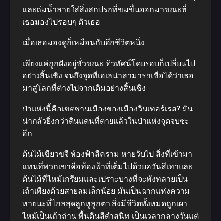
และถ่มน้ำลายใส่สิ่งสกปรกที่ขมขื่นออกมาขณะที่
เธอมองไปรอบๆ ตัวเธอ
เมื่อเธอมองดูก็เหมือนกับอีกชีวิตหนึ่ง
เพียงแค่ถูกฝังอยู่ชั่วขณะ ทิวทัศน์โดยรอบก็เปลี่ยนไป
อย่างสิ้นเชิง จนถึงจุดที่เอเลน่าสามารถเชื่อได้ว่าเธอ
มาสู่โลกที่ต่างไปจากเดิมอย่างสิ้นเชิง
ป่าแห่งนี้คือเขตชานเมืองของเมืองวินเทอร์เรส? มัน
น่ากลัวยิ่งกว่าดินแดนที่ตายแล้วในป่าแห่งจุดจบซะ
อีก
ต้นไม้เขียวขจี ท้องฟ้าสีคราม หายวับไป สิ่งที่เข้ามา
แทนที่พวกเขาคือท้องฟ้าที่เต็มไปด้วยควันสีเทาและ
ต้นไม้ที่ไหม้เกรียมและเปราะบางที่จะพังทลายเป็น
เถ้าเพียงด้วยสายลมเล็กน้อย มันเป็นฉากแห่งความ
หายนะที่ไกลสุดลูกหูลูกตา สิ่งมีชีวิตทั้งหมดถูกเผา
ไหม้เป็นเถ้าถ่าน พื้นดินสีดําสนิท เป็นเวลากลางวันแต่