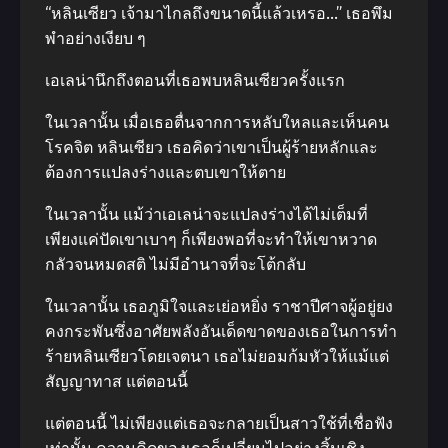
“หลินเซียว เจ้ามาไกลถึงขนาดนี้แล้วเหรอ…” เธอพึม
พําอย่างเงียบ ๆ
เอเลน่านึกถึงตอนที่เธอพบหลินเซียวครั้งแรก
ในเวลานั้น เมื่อเธอตื่นจากการหลับใหลและเห็นคน
โรคจิต หลินเซียว เธอคิดว่าเขาเป็นผู้ร้ายหลักและ
ต้องการแปลงร่างและตบเขาให้ตาย
ในเวลานั้น แม้ว่าเอเลน่าจะแปลงร่างได้ไม่เต็มที่
เพียงแค่ปัดเขาเบาๆ ก็เพียงพอที่จะทําให้เขาหวาด
กลัวจนหมดสติ ไม่มีอํานาจที่จะโต้กลับ
ในเวลานั้น เธอภูมิใจและเย่อหยิ่ง ราชาปีศาจผู้อยู่ยง
คงกระพันซึ่งอาศัยพลังอันเด็ดขาดของเธอในการทํา
ร้ายหลินเซียวโดยเจตนา เธอไม่ยอมก้มหัวให้แม้แต่
สัญญาทาส แต่ตอนนี้
แต่ตอนนี้ ไม่เพียงแต่เธอจะกลายเป็นสาวใช้ที่เชื่อฟัง