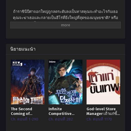
ถ้าราชินีปีศาจอกใหญ่ถูกลดระดับลงเป็นทาสคุณจะทำอะไรกับเธอ
คุณจะฆ่าเธอและกลายเป็นฮีโร่ที่ยิ่งใหญ่ที่สุดของมนุษยชาติ? หรือ
คุณจะให้เธอเป็นทาสและเพลิดเพลินไปกับความสุขในระดับสูงสุดใน
โลก? ไม่เขาไม่ต้องการอะไรเลยหลินเสี่ยวแค่อยากจะเป็นฮีโร่สำรอง
ธรรมดา เจ้าหญิงขายาวสีดำเจ้าโลลิสองหน้า … ไม่มีใครสามารถล่อ
ใจให้เขาเปลี่ยนอุดมคติอันงดงามของเขาในการกินและรอความตาย
ได้! นั่นเป็นเหตุผลที่คำตอบของเขาคือ -“ ราชินีปีศาจคุณสามารถสวม
นิยายแนะนำ
เสื้อผ้าและรีบออกไปจากที่นี้ได้ไหม?”
The Second
Infinite
God-level Store
Coming of
Competitive
Manager เถ้าแก่ขั้น
Gluttony
Dungeon Society
เทพ!
Ch. ตอนที่ 1-290
Ch. ตอนที่ 282
Ch. ตอนที่ 1170