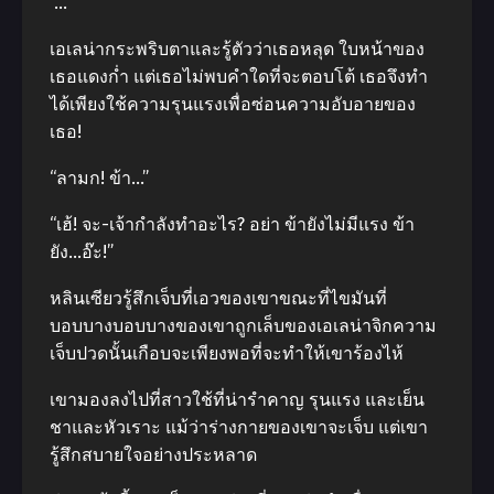
“…”
เอเลน่ากระพริบตาและรู้ตัวว่าเธอหลุด ใบหน้าของ
เธอแดงก่ำ แต่เธอไม่พบคําใดที่จะตอบโต้ เธอจึงทํา
ได้เพียงใช้ความรุนแรงเพื่อซ่อนความอับอายของ
เธอ!
“ลามก! ข้า…”
“เฮ้! จะ-เจ้ากําลังทําอะไร? อย่า ข้ายังไม่มีแรง ข้า
ยัง…อ๊ะ!”
หลินเซียวรู้สึกเจ็บที่เอวของเขาขณะที่ไขมันที่
บอบบางบอบบางของเขาถูกเล็บของเอเลน่าจิกความ
เจ็บปวดนั้นเกือบจะเพียงพอที่จะทําให้เขาร้องไห้
เขามองลงไปที่สาวใช้ที่น่ารําคาญ รุนแรง และเย็น
ชาและหัวเราะ แม้ว่าร่างกายของเขาจะเจ็บ แต่เขา
รู้สึกสบายใจอย่างประหลาด