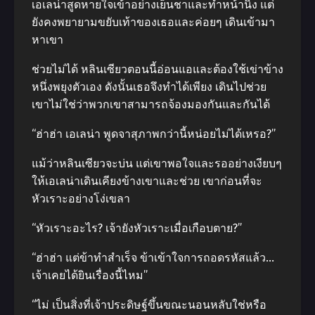
เอเลน่าสูดหายใจเข้าอย่างเย็นชาและทําหน้านิ่ง แต่
ยังคงพยายามขยับเท้าของเธอและค่อยๆ เดินเข้ามา
หาเขา
ช่วยไม่ได้ หลินเซียวตอนนี้อ่อนแอและต้องใช้เข่าข้าง
หนึ่งพยุงตัวเอง ดังนั้นเธอจึงทําได้เพียง เดินไปช่วย
เขาไม่ใช่ว่าพวกเขาสามารถจ้องมองกันและกันได้
“ฮ่าฮ่า เอเลน่า พูดจาสุภาพกว่านี้หน่อยไม่ได้เหรอ?”
แม้ว่าหลินเซียวจะบ่น แต่เขาพอใจและรออย่างเงียบๆ
ให้เอเลน่าเดินเคียงข้างเขาและช่วย เขาก่อนที่จะ
หัวเราะอย่างโง่เขลา
“หัวเราะอะไร? เจ้ายังหัวเราะเมื่อเกือบตาย?”
“ฮ่าฮ่า แต่ข้าทําสําเร็จ ข้าเข้าใจการถอดรหัสแล้ว…
เจ้าเคยได้ยินเรื่องนี้ไหม”
“ไม่ เป็นสิ่งที่เจ้าประดิษฐ์ขึ้นขณะนอนหลับใช่หรือ