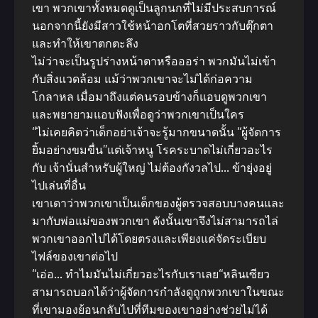
เขา พวกเขาทั้งหมดดูเป็นลูกนกที่ไม่มีประสบการณ์
นอกจากนี้ยังมีสาวใช้หน้าอกโตที่สวยราวกับตุ๊กตา
และทำให้เขาตกตะลึง
ไม่ว่าจะเป็นรูปร่างหน้าตาหรือออร่า พวกมันไม่เข้า
กับสิ่งแวดล้อม แม้ว่าพวกเขาจะไม่ได้ก่อความ
โกลาหล เมื่อมาถึงแต่คนรอบข้างก็แอบดูพวกเขา
และพยายามแอบฟังเพื่อดูว่าพวกเขาเป็นใคร
“ไม่เคยคิดว่าเด็กอย่าเจ้าจะรู้มากขนาดนั้น “ผู้จัดการ
ยิ้มอย่างขมขื่น”แต่เจ้าหนู โรคระบาดไม่เกี่ยวอะไร
กับ เจ้านั่นสำหรับผู้ใหญ่ ไม่ต้องกังวลไป… ข้ายุ่งอยู่
ไปเล่นที่อื่น
เขาเดาว่าพวกเขาเป็นเด็กของผู้ตรวจสอบบางคนและ
มากับพ่อแม่ของพวกเขา ดังนั้นเขาจึงไม่สามารถไล่
พวกเขาออกไปได้โดยตรงและเพียงแค่จัดระเบียบ
ไฟล์ของเขาต่อไป
“เอ่อ… ทำไมมันไม่เกี่ยวอะไรกับเราเลย“หลินเซียว
สามารถบอกได้ว่าผู้จัดการกำลังดูถูกพวกเขาในขณะ
ที่เขามองย้อนกลับไปที่ทีมของเขาอย่างช่วยไม่ได้