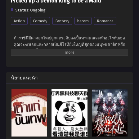
Picked up a Demon King to be a Maid
Status:
Ongoing
Action
Comedy
Fantasy
harem
Romance
ถ้าราชินีปีศาจอกใหญ่ถูกลดระดับลงเป็นทาสคุณจะทำอะไรกับเธอ
คุณจะฆ่าเธอและกลายเป็นฮีโร่ที่ยิ่งใหญ่ที่สุดของมนุษยชาติ? หรือ
คุณจะให้เธอเป็นทาสและเพลิดเพลินไปกับความสุขในระดับสูงสุดใน
โลก? ไม่เขาไม่ต้องการอะไรเลยหลินเสี่ยวแค่อยากจะเป็นฮีโร่สำรอง
ธรรมดา เจ้าหญิงขายาวสีดำเจ้าโลลิสองหน้า … ไม่มีใครสามารถล่อ
ใจให้เขาเปลี่ยนอุดมคติอันงดงามของเขาในการกินและรอความตาย
ได้! นั่นเป็นเหตุผลที่คำตอบของเขาคือ -“ ราชินีปีศาจคุณสามารถสวม
นิยายแนะนำ
เสื้อผ้าและรีบออกไปจากที่นี้ได้ไหม?”