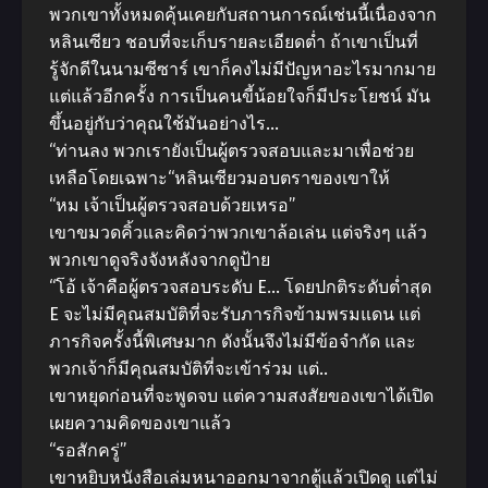
พวกเขาทั้งหมดคุ้นเคยกับสถานการณ์เช่นนี้เนื่องจาก
หลินเซียว ชอบที่จะเก็บรายละเอียดต่ำ ถ้าเขาเป็นที่
รู้จักดีในนามซีซาร์ เขาก็คงไม่มีปัญหาอะไรมากมาย
แต่แล้วอีกครั้ง การเป็นคนขี้น้อยใจก็มีประโยชน์ มัน
ขึ้นอยู่กับว่าคุณใช้มันอย่างไร…
“ท่านลง พวกเรายังเป็นผู้ตรวจสอบและมาเพื่อช่วย
เหลือโดยเฉพาะ“หลินเซียวมอบตราของเขาให้
“หม เจ้าเป็นผู้ตรวจสอบด้วยเหรอ”
เขาขมวดคิ้วและคิดว่าพวกเขาล้อเล่น แต่จริงๆ แล้ว
พวกเขาดูจริงจังหลังจากดูป้าย
“โอ้ เจ้าคือผู้ตรวจสอบระดับ E… โดยปกติระดับต่ำสุด
E จะไม่มีคุณสมบัติที่จะรับภารกิจข้ามพรมแดน แต่
ภารกิจครั้งนี้พิเศษมาก ดังนั้นจึงไม่มีข้อจำกัด และ
พวกเจ้าก็มีคุณสมบัติที่จะเข้าร่วม แต่..
เขาหยุดก่อนที่จะพูดจบ แต่ความสงสัยของเขาได้เปิด
เผยความคิดของเขาแล้ว
“รอสักครู่”
เขาหยิบหนังสือเล่มหนาออกมาจากตู้แล้วเปิดดู แต่ไม่