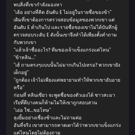
พบสิ่งที่เขากำลังมองหา
“เฮ้อ อย่างที่คิด อันดับ E ไม่อยู่ในรายชื่อของข้า”
เดิมที่เขาต้องการตรวจสอบข้อมูลของพวกเขา แต่
อันดับ E ต่ำเกินไป และรายชื่อของเขาไม่ได้บันทึกผู้
ตรวจสอบระดับ E ดังนั้นเขาจึงทำได้เพียงตั้งคำถาม
กับพวกเขา
“แล้วเจ้าชื่ออะไร? ทีมของเจ้าแข็งแกร่งแค่ไหน”
“ข้าหลิน…”
“เฮ้ ถามตรงๆแบบนั้นไม่มากเกินไปเหรอ? พวกเขายัง
เด็กอยู่”
“ถูกต้อง เจ้าไม่เพียงแค่พยายามทำให้พวกเขาอับอาย
หรือ”
ก่อนที่ หลินเซียว จะพูดชื่อของตัวเองได้ ชาวสะมา
เรียที่ดีบางคนก็ห้ามไม่ให้เขาถูกสอบสวน
“เอ่อ ใช่…ขอโทษ”
ลุงยิ้มอย่างเชื่องช้าและไม่ถามต่อ
อันที่จริง เขาสามารถคาดเดาได้ว่าพวกเขาแข็งแกร่ง
แค่ไหนโดยไม่ต้องถาม