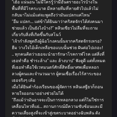
“เฮ้อ แน่นอน ไม่มีใครรู้ว่ามีอันตรายอะไรบ้างใน
พื้นที่ที่มีโรคระบาด มีหลายทีมที่หายตัวไปแล้วไม่
กลับมาไม่แม้แต่จะพูดถึงว่ามันแปลกแค่ไหน”
“อืม แปลก… แต่ข้าได้ยินมาว่าคริสตจักรได้ส่งคนมา
ช่วยแล้ว เป็นยังไงบ้าง?” หลินเซียวไม่ลืมที่จะถาม
เกี่ยวกับสิ่งที่เกิดขึ้นกับสโนว์
“เจ้ากำลังพูดถึงผู้ฉ้อโกงคนนั้นจากคริสตจักรเหรอ?
ฮีม วางใจไอ้เด็กเหลือขอแบบนั้นช่วย ฝันต่อไปเถอะ!
.. ทุกคนคิดว่าเธอจะนำยารักษาโรคกาฬโรค แต่สิ่งที่
เธอทำคือ ชำระล้าง” และ ล้างบาป” ฟังดูดี แต่ทั้งหมด
ที่เธอทำคือใช้เวทมนตร์ศักดิ์สิทธิ์เผาศพเพื่อหลอก
ลวงผู้คนและจำนวนมาก ผู้คนเชื่อเรื่องไร้สาระของ
เธอจริงๆ เห้อ
เมื่อได้ยินคำร้องเรียนของผู้จัดการ หลินเสฐียวก็ถอน
หายใจออกมาอย่างช่วยไม่ได้
“ถึงแม้ว่ามันอาจจะเป็นการหลอกลวง แต่ก็ไม่ใช่การ
เคลื่อนไหวที่แย่… สถานการณ์มีความซับซ้อนและมี
ความเสี่ยงสูงที่จะเข้าสู่เขตระบาดอย่างฉับพลัน ดัง