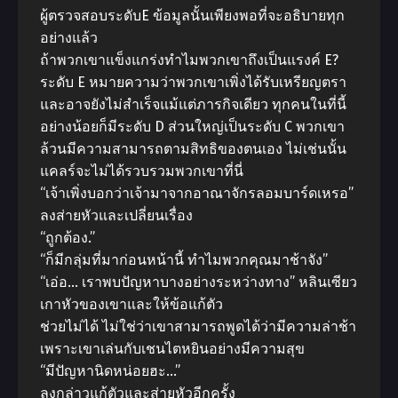
ผู้ตรวจสอบระดับE ข้อมูลนั้นเพียงพอที่จะอธิบายทุก
อย่างแล้ว
ถ้าพวกเขาแข็งแกร่งทำไมพวกเขาถึงเป็นแรงค์ E?
ระดับ E หมายความว่าพวกเขาเพิ่งได้รับเหรียญตรา
และอาจยังไม่สำเร็จแม้แต่ภารกิจเดียว ทุกคนในที่นี้
อย่างน้อยก็มีระดับ D ส่วนใหญ่เป็นระดับ C พวกเขา
ล้วนมีความสามารถตามสิทธิของตนเอง ไม่เช่นนั้น
แคลร์จะไม่ได้รวบรวมพวกเขาที่นี่
“เจ้าเพิ่งบอกว่าเจ้ามาจากอาณาจักรลอมบาร์ดเหรอ”
ลงส่ายหัวและเปลี่ยนเรื่อง
“ถูกต้อง.”
“ก็มีกลุ่มที่มาก่อนหน้านี้ ทำไมพวกคุณมาช้าจัง”
“เอ่อ… เราพบปัญหาบางอย่างระหว่างทาง” หลินเซียว
เกาหัวของเขาและให้ข้อแก้ตัว
ช่วยไม่ได้ ไม่ใช่ว่าเขาสามารถพูดได้ว่ามีความล่าช้า
เพราะเขาเล่นกับเชนไตหยินอย่างมีความสุข
“มีปัญหานิดหน่อยฮะ…”
ลุงกล่าวแก้ตัวและส่ายหัวอีกครั้ง