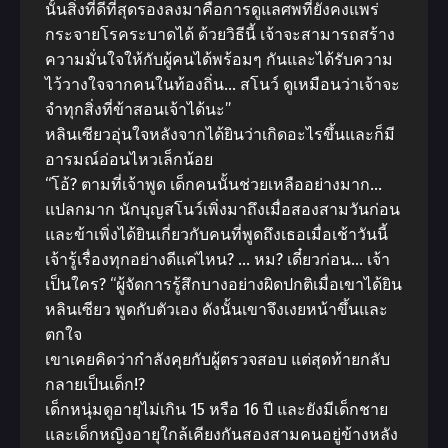
นั้นสิ่งที่ดีที่สุดรองลงมาคือการดูแลศพที่ยังคงแพร่
กระจายโรคระบาดได้ ด้วยวิธีนี้ เจ้าจะสามารถสร้าง
ความมั่นใจให้กับผู้คนได้พร้อมๆ กันและได้รับความ
ไว้วางใจจากคนในท้องถิ่น… สโนว์ ดูเหมือนว่าเจ้าจะ
จำทุกสิ่งที่ข้าสอนเจ้าได้นะ”
หลินเซียวอุ่นใจหลังจากได้ยินว่าเกิดอะไรขึ้นและก็มี
อารมณ์อ่อนไหวเล็กน้อย
“โอ้? ตามที่เจ้าพูด เด็กคนนั้นช่วยเหลืออย่างมาก…
แปลกมาก นักบุญสโนว์เพิ่งมาถึงเมื่อสองสามวันก่อน
และข้าเพิ่งได้ยินเกี่ยวกับคนที่พูดถึงเธอเมื่อเช้าวันนี้
เจ้ารู้เรื่องทุกอย่างดีแค่ไหน? … หม? เดี๋ยวก่อน… เจ้า
เป็นใคร? “ผู้จัดการรู้สึกบางอย่างผิดปกติเมื่อเขาได้ยิน
หลินเซียว พูดกับตัวเอง ดังนั้นเขาจึงเงยหน้าขึ้นและ
ตกใจ
เขาเคยคิดว่ากำลังคุยกับผู้ตรวจสอบ แต่สุดท้ายกลับ
กลายเป็นเด็ก!?
เด็กหนุ่มดูอายุไม่เกิน 15 หรือ 16 ปี และยังมีเด็กชาย
และเด็กหญิงอายุใกล้เคียงกันสองสามคนอยู่ข้างหลัง