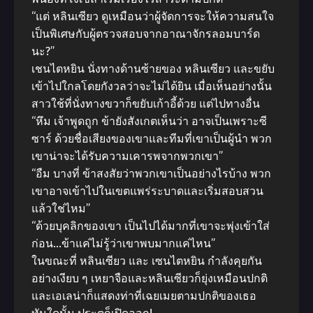
“แต่ หลินเซียว ดูเหมือนว่าผู้จัดการจะให้ความสนใจ
เป็นพิเศษกับผู้ตรวจสอบจากอาณาจักรลอมบาร์ด
นะ?”
เชนไตหยิน นั่งทางด้านซ้ายของ หลินเซียว และขยับ
เข้าไปใกลโดยกังวลว่าจะไม่ได้ยิน เมื่อเห็นอย่างนั้น
สาวใช้ที่นั่งทางขวาก็ขยับเก้าอี้ด้วย แต่ไปทางอื่น
“หึม เจ้าพูดถูก ข้ายังสังเกตเห็นว่า อาจเป็นเพราะซี
ซาร์ ด้วยชื่อเสียงของเขาและทีมที่เขาเป็นผู้นำ พวก
เขาน่าจะได้รับความเคารพจากพวกเขา”
“อืม บางที่ ข้าสงสัยว่าพวกเขาเป็นอย่างไรบ้าง พวก
เขาอาจเข้าไปในเขตแพร่ระบาดและเริ่มสอบสวน
แล้วใช่ไหม”
“ด้วยบุคลิกของเขา เป็นไปได้มากที่เขาจะพุ่งเข้าใส่
ก่อน…ข้าแค่ไม่รู้ว่าเขาพบมากแค่ไหน”
ในขณะที่ หลินเซียว และ เซนไตหยิน กำลังคุยกัน
อย่างเงียบ ๆ เหยาจือและหลินเซียวก็ยุ่งเหมือนปกติ
และเอเลน่าก็แสดงท่าที่เฉยเมยตามปกติของเธอ