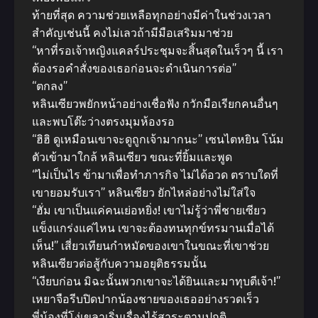
ท้ายที่สุด ความช่วยเหลือทุกอย่างมีค่าในช่วงเวลา
สำคัญเช่นนี้ คงไม่เลวถ้ามีมือเสริมมาช่วย
“หาที่รอเจ้าหญิงแคลร์ประชุมจะสิ้นสุดในเร็วๆ นี้ เรา
ต้องรอคำสั่งของเธอก่อนจะดำเนินการต่อ”
“ตกลง”
หลินเซียวพยักหน้าอย่างเชื่อฟัง กวักมือเรียกคนอื่นๆ
และพบโต๊ะว่างตรงมุมห้องรอ
“ฮิฮิ ดูเหมือนเขาจะดูถูกเจ้ามากนะ” เซนไตหยิน โน้ม
ตัวเข้ามาใกล้ หลินเซียว ขณะที่ยิ้มและพูด
“ไม่เป็นไร ข้ามาเพื่อทำภารกิจ ไม่ได้อวด ตราบใดที่
เขายอมรับเรา” หลินเซียว ยักไหล่อย่างไม่ใส่ใจ
“ฮั่ม เขาเป็นแค่คนเย่อหยิ่ง! เขาไม่รู้ว่าพี่ชายเซียว
แข็งแกร่งแค่ไหน เขาจะต้องทนทุกข์ทรมานเมื่อได้
เห็น!” เสี่ยวเทียนกำหมัดของเขาในขณะที่เขาช่วย
หลินเซียวต่อสู้กับความอยุติธรรมนั้น
“เงียบก่อน มิฉะนั้นพวกเขาจะได้ยินและมาทุบตีเจ้า!”
เหยาจือรีบปิดปากน้องชายของเธออย่างรวดเร็ว
พี่น้องที่โง่เขลาเริ่มเรื่องไร้สาระตามปกติ