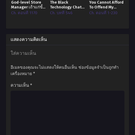
God-level Store
The Black
You Cannot Afford
Manager เถ้าแก่ขั้น
Technology Chat
To Offend My
เทพ!
Group of the Ten
Woman ผู้หญิงข้า
Ch. ตอนที่ 1170
Ch. บทที่ 546
Ch. ตอนที่ 1-230
Thousand Realms
ใครอย่าแตะ!
แสดงความคิดเห็น
ใส่ความเห็น
อีเมลของคุณจะไม่แสดงให้คนอื่นเห็น
ช่องข้อมูลจำเป็นถูกทำ
เครื่องหมาย
*
ความเห็น
*