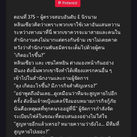
Pinterest
ตอนที่ 375 – ผู้ตรวจสอบอันดับ E นิรนาม
หลินเซียวคิดว่าเพราะพวกเขาใช้เวลาอันแสนหวาน
ระหว่างทางมาที่นี่ พวกเขาควรจะมาสายและคนใน
สำนักงานคงไม่มากแต่ตรงกันข้าม เขาไม่เคยคาด
หวังว่าสำนักงานพันธมิตรจะเต็มไปด้วยผู้คน
“เกิดอะไรขึ้น?”
หลินเซียว และ เชนไตหยิน ต่างมองหน้ากันอย่าง
มึนงง ดังนั้นพวกเขาจึงทำได้เพียงแทรกคนอื่น ๆ
เข้าไปในสำนักงานและถามผู้จัดการ
“ลุง เกิดอะไรขึ้น? มีภารกิจสำคัญเหรอ?”
“อย่าพูดถึงมันเลย…ดูเหมือนว่าทีมจะสูญหายไปอีก
ครั้ง ดังนั้นเจ้าหญิงแคลร์จึงมอบหมายภารกิจกู้ภัย
นั่นคือเหตุผลที่ทุกคนรออยู่ที่นี่” ผู้จัดการกำลังจัด
ระเบียบไฟล์ในขณะที่ตอบสนองอย่างไม่ใส่ใจ
“สูญหายอีกแล้วเหรอ? หมายความว่ายังไง… มีทีมที่
สูญหายไปเยอะ?”