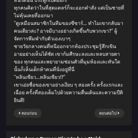
ทันใดนั้น ประตูก็เปิดออก!
ทุกคนคิดว่าในที่สุดแคลร์ก็จะออกคำสั่ง แต่เป็นชายที่
ไม่คุ้นเคยที่ออกมา
“ดูเหมือนสมาชิกในทีมของซีซาร์… ทำไมเขากลับมา
คนเดียวล่ะ? อาจมีบางอย่างเกิดขึ้นกับพวกเขา?” ผู้
จัดการพึมพำกับตัวเองเบาๆ
ชายวัยกลางคนที่หนีออกจากห้องประชุมรู้สึกเขิน
อายอย่างเห็นได้ชัด เขาก้มศีรษะลงและหลบสายตา
ของ ทุกคนและพยายามซ่อนตัวที่มุมห้องและทันใด
นั้นก็เห็นเด็กห้าคนที่นั่งอยู่ที่นี่
“หลินเซียว…หลินเซียว!?”
เขาเอ่ยชื่อของเขาอย่างเงียบ ๆ สองครั้ง ครั้งแรกและ
เฉื่อย ครั้งที่สองเต็มไปด้วยความตื่นเต้นและความปีติ
ยินดี!
ตอนก่อน
ตอนต่อไป