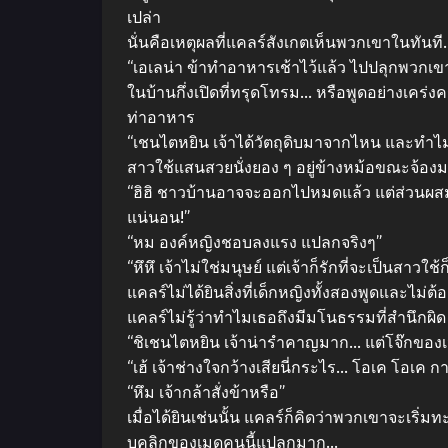
เปล่า
นั่นคือเหตุผลที่แคลร์สังเกตเห็นพวกเขาในทันที
“เอเลน่า ข้าทําอาหารเช้าไว้แล้ว ไปปลุกพวกเข
ในบ้านกึ่งเปิดที่ทรุดโทรม… หรือพูดอย่างเคร
ท่าอาหาร
“เชนไตหยิน เจ้าได้วัตถุดิบมาจากไหน และทําไม
สาวใช้แสนสวยนั่งยอง ๆ อยู่ข้างหม้อขณะจ้อ
“ฮิฮิ ชาวบ้านอาจจะออกไปหมดแล้ว แต่ส่วนผสมแล
แน่นอน!”
“หม องค์หญิงชอบลงแรง แปลกจริงๆ”
“หึหึ เจ้าไม่ใช่มนุษย์ แต่เจ้าก็รักที่จะเป็นสาวใ
แคลร์ไม่ได้ยินสิ่งที่เด็กหญิงทั้งสองพูดและไม่ต้
แคลร์ไม่รู้ว่าทําไมเธอถึงมีมโนธรรมที่สํานึกผ
“ชิเชนไตหยิน เจ้าน่ารําคาญมาก… แต่โจ๊กของเจ
“เฮ้ เจ้าช่างใจกว้างเสียนี่กระไร… โอเค โอเค 
“หึม เจ้ากล้าสั่งข้าหรือ”
เมื่อได้ยินเช่นนั้น แคลร์ก็คิดว่าพวกเขาจะเริ
บุคลิกของเมดคนนี้แปลกมาก…