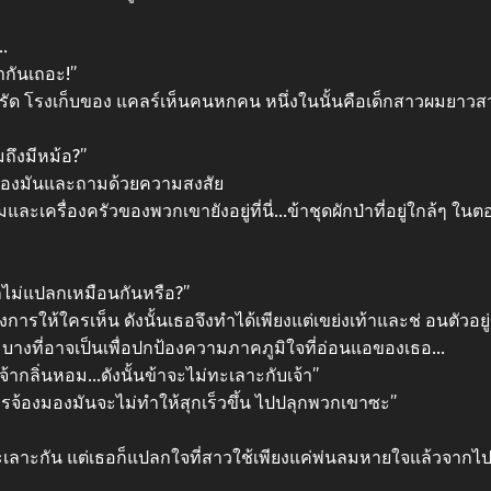
…
ากันเถอะ!”
่งครัด โรงเก็บของ แคลร์เห็นคนหกคน หนึ่งในนั้นคือเด็กสาวผมยาว
ถึงมีหม้อ?”
งมองมันและถามด้วยความสงสัย
ะเครื่องครัวของพวกเขายังอยู่ที่นี่…ข้าชุดผักป่าที่อยู่ใกล้ๆ ใน
ช้ก็ไม่แปลกเหมือนกันหรือ?”
องการให้ใครเห็น ดังนั้นเธอจึงทําได้เพียงแต่เขย่งเท้าและช่ อนตัวอยู่
ิด บางที่อาจเป็นเพื่อปกป้องความภาคภูมิใจที่อ่อนแอของเธอ…
้ากลิ่นหอม…ดังนั้นข้าจะไม่ทะเลาะกับเจ้า”
การจ้องมองมันจะไม่ทําให้สุกเร็วขึ้น ไปปลุกพวกเขาซะ”
่มทะเลาะกัน แต่เธอก็แปลกใจที่สาวใช้เพียงแค่พ่นลมหายใจแล้วจากไปอ