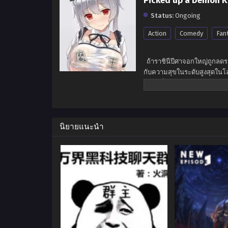
Picked up a Demon K
Status:
Ongoing
Action
Comedy
Fan
ถ้าราชินีปีศาจอกใหญ่ถูกลดร
กับความสุขในระดับสูงสุดในโ
เปลี่ยนอุดมคติอันงดงามข
นิยายแนะนำ