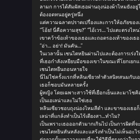
ลามก การได้สัมผัสเธอผ่านถุงน่องผ้าไหมยังอยู่ใ
ต้องอดทนอยู่ครู่หนึ่ง
แต่ความฉลาดปราดเปรื่องและการให้อภัยของเธอไม
“โอ้ย! นี่คือความสุข?” “ไอ้เวร… ไปแตะตรงไหน”
เขาคว้าข้อเท้าของเธอและถอดรองเท้าของเธ
“อ่า… อย่า! มันคัน…”
ในเวลานั้น เชนไตหยินผ่านไปและต้องการเร่งให
ที่เธอกําลังเหยียบมือของเขาในขณะที่โยกเย
เชนไตหยืนถอนหายใจ
นี่ไม่ใช่ครั้งแรกที่หลินเซียวทําตัวสนิทสนมกั
เธอก็ชอบมันหลายครั้ง
ผู้หญิง โดยเฉพาะสาวใช้ที่เยือกเย็นและมาโซคิสม์
เป็นเอเลน่าและไม่ใช่เธอ
หลินเซียวชอบถุงน่องไหมสีดํา และขาของเธอก็น
เลน่าที่แกล้งทําเป็นไร้เดียงสา…ทําไม?
เป็นเพราะเธอออกตัวมากเกินไป เป็นการผิดที่จะ
เชนไตหยินหันหลังและแสร้งทําเป็นไม่เห็นอะไร
ต่อจากนั้นเขาวางแผนที่จะใช้วิธีที่ตรงกว่าใน