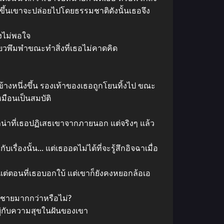
ื่นขึ้นเขาจะปล่อยไปโดยธรรมชาติดังนั้นเธอจึง
ังไม่พอใจ
ยวพึมพําขณะทําสิ่งที่เธอไม่คาดคิด
างหนึ่งขึ้น รองเท้าของเธอถูกโยนทิ้งไป ขณะ
ือนเป็นสมบัติ
เลน่าที่เธอปฏิเสธเขาจากภายนอก แต่จริงๆ แล้ว
เรื่องนั้น… แต่เธออดไม่ได้ที่จะรู้สึกอิจฉาเมื่อ
ต่ตอนที่เธอบอกใบ้ แต่เขาก็ยังคงหยอกล้อเอ
ู้ชายมากกว่าหรือไม่?
ยู่กับความสุขในฝันของเขา