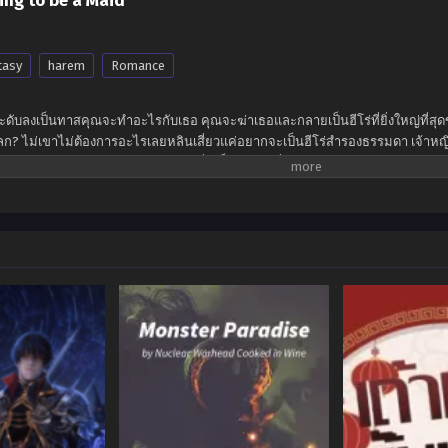
ing to be a Maid
tasy
harem
Romance
ะดับลงเป็นทาสคุณจะทำอะไรกับเธอ คุณจะฆ่าเธอและกลายเป็นฮีโร่ที่ยิ่งใหญ่ที่ส
ลก? ไม่เขาไม่ต้องการอะไรเลยหลินเสี่ยวแค่อยากจะเป็นฮีโร่สำรองธรรมดา เจ้าหญ
องเขาในการกินและรอความตายได้! นั่นเป็นเหตุผลที่คำตอบของเขาคือ -“ ราชินีปี