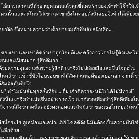
 ไอ้สารเลวคนนี้ด้วย หยุดนอนแล้วลุกขึ้นคนรักของเจ้าทําโจ๊กให้เจ้
ยคนนั้นและตะโกนใส่เขา แต่เขายังไม่ตอบดังนั้นเธอจึงทําได้เพีย
อ เหยาจื่อ ซึ่งหมายความว่าเด็กชายผมดําที่หลับสนิทคือ…
มของเขา และเขาคิดว่าเขาถูกโจมตีและคว้าอาวุโดยไม่รู้ตัวและไม
ียนและเนียนมาก รู้สึกดีมาก!”
ธด้วยความงุนงง แต่เพราะรู้สึกดี เขาจึงไม่ปล่อยมือและขึ้นใจต่อไป
าไหมสีขาวเซ็กซี่ซึ่งโอบรอบขาที่มีสัดส่วนพอดีของเธอนอก จากนี้ 
้สัมผัสมันติดใจ
หม? ทําไมมันสั่นทุกครั้งที่จับ… ดื่ม เจ้าคิดว่าจะหนีไปได้ไม่มีทาง!”
งนั้นเขาจึงกําแน่นขึ้นอย่างรวดเร็ว เขากังวลเพียงว่ารู้สึกดีเพีย
วิจารณ์ถึงขนาดนี้และยังคงกอดและสัมผัสขาของเธอไม่หยุด! เห็นได
สียนี่กระไร ดูเหมือนเอเลน่า…ฮิฮิ โชคดีจัง นี่มันต้องเป็นความฝันใช
ึ้นอีกด้วย
้น เพราะเธอชินแล้ว… เพราะเขาชอบจับขาเธอ แล้วเธอก็ปล่อยให้เขาแ