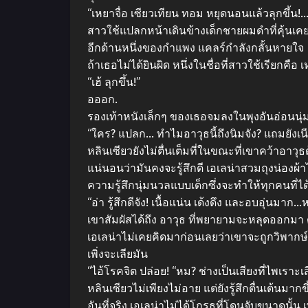
“เหยาจื่อ เซียวเทียน ทอม หยุดนอนแล้วลุกขึ้น!…
สาวใช้แปลกหน้าเดินข้างเด็กชายผมดําที่คุ้นเค
อีกด้านหนึ่งของกําแพง แคลร์กําลังกลั้นหายใจ
ถ้าเธอไม่ได้ยินผิด หนึ่งในชื่อที่สาวใช้เรียกคื
“เฮ้ ลุกขึ้น!”
อออก.
รองเท้าหนังเล็กๆ ของเธอจมลงในพุงอันอ่อนนุ่
“ใคร? แปลก… ทําไมอาวุธนี้ถึงนิมจัง? แถมยังเน
หลินเซียวยังไม่ตื่นเต็มที่ในขณะที่เขาคว้าอาวุ
แน่นอนว่ามันคงจะรู้สึกดี เอเลน่าสวมถุงน่องผ้
ความรู้สึกนุ่มนวลแบบเด็กซึ่งจะทําให้ทุกคนที่ได
“อ่า รู้สึกดีจัง! เนื้อแน่น เด้งดึง และอบอุ่นมาก…
เขาสัมผัสได้ถึง อาวุธ ที่พยายามจะหลุดออกมา ดั
เอเลน่าไม่เคยคิดมาก่อนเลยว่าเขาจะถูกวิพากษ์
เพิ่งจะเลียมัน
“ไอ้โรคจิต ปล่อย! “หม? ช่างเป็นเสียงที่ไพเราะเ
หลินเซียวไม่เพียงไม่อาย แต่ยังรู้สึกตื่นเต้นมากข
อันที่จริง เอเลน่าไม่ได้โกรธที่โดนจับขนาดนั