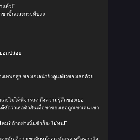
าแล้ว!”
งยกขาขึ้นและกระทืบลง
่ยอมปล่อย
ร่างเทพอสูร ของเอเลน่ายังดูแลผิวของเธอด้วย
งใดและไม่ได้พิจารณาถึงความรู้สึกของเธอ
้ชัดว่าเธอตัวสันเมื่อขาของเธอถูกเขาเล่น เขา
่ไหม? ถ้าอย่างนั้นข้าก็จะไม่ทน!”
ตะมัน ดีกว่าเขาจับหน้าอก มัดเธอ หรือพวกสิ่ง