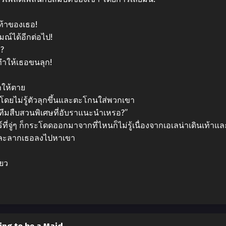
ท้าของเธอ!
มณ์ได้อีกต่อไป!
อ?
็ทําให้เธอขนลุก!
าให้ตาย
พงโดยไม่รู้ตัวลุกขึ้นและตะโกนใส่พวกเขา
อทีมสืบสวนพิเศษที่อับราแนะนําเหรอ?”
่จู่ๆ ก็กระโดดออกมาจากที่ไหนก็ไม่รู้เนื่องจากเอเลน่าเดินเท้าและไ
ันและลากเธอลงไปหาเขา
ยว