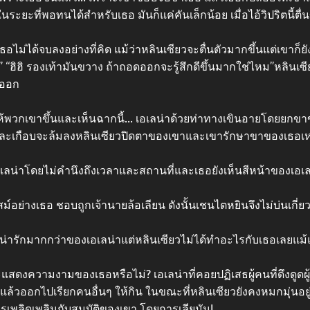
นระยะที่พอทนได้สําหรับเธอ มันก็แค่คันเล็กน้อย เมื่อไอ้วิปริตนี้ต
่ได้จบลงอย่างที่คิด แม้ว่าหลินเซียวจะตื่นตัวมากขึ้นแต่เขาก็ย
 “ฮิฮิ รองเท้ามันขวาง ถ้าถอดออกจะรู้สึกดีขึ้นมากใช่ไหม”หลินเซี
อออก
้พวกเขาขึ้นและเห็นฉากนี้… เอเลน่าด้วยท่าทางเขินอายโดยยกขาข้
กและเกือบจะล้มลงหลินเซียวปิดตาของเขาและเขารักษาขาของเธอเหม
บเอเลน่าโดยไม่คํานึงถึงเวลาและสถานที่และเธอยังเห็นสีหน้าของเอ
อย่างเธอ ชอบถูกเจ้านายล้อเลียน ดังนั้นเชนไตหยินจึงไม่บ่นเกี่ยวกับ
่ารักมากกว่าของเอเลน่าแต่หลินเซียวไม่ได้ทําอะไรกับเธอเลยแม้แ
แสดงความงามของเธอหรือไม่? เอเลน่าที่คอยปฏิเสธผู้คนที่ดึงดูดผ
แล้วออกไปเรียกคนอื่นๆ ให้กิน ในขณะที่หลินเซียวยังคงหมกมุ่นอ
การเพลิดเพลินกับสมบัติของเขา โดยการเลียมัน!