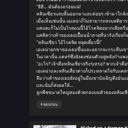
“ฮิฮิ… มันต้องอร่อยแน่!
หลินเซียวแลบลิ้นออกมาและค่อยๆ เข้ามาใกล้เ
เมื่อเห็นเช่นนั้น เอเลน่าก็ไม่สามารถสงบสติอาร
แค่แตะก็ไม่เป็นไรตอนนี้ไอ้โรคจิตอยากเลียหรื
แค่คิดว่าเท้าของเธอเปื้อนน้ําลายที่น่ารังเกียจก
“หลินเซียว ไอ้โรคจิต หยุดเดี๋ยวนี้!”
เอเลน่ายกขาของเธอขึ้นและอยากจะกระทืบเข
ในเวลานั้น แคลร์ซึ่งยังคงซ่อนตัวอยู่หลังกําแ
“อะไร? เจ้าคือหลินเซียวจริงๆเหรอ? พวกเจ้าคื
เอเลน่าและหลินเสี่ยวต่างก็ประหลาดใจกับแคลร์ที
ลืมว่าเท้าของเธอยังอยู่ในมือเขาบังเอิญดึงม
และนั่นก็ส่งผลให้…
ลูกพืชขนาดใหญ่สองตัวตกลงบนหัวของหลินเซี
ตอนก่อน