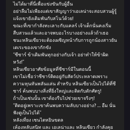
ไม่ได้มาที่นี่เพื่อแข่งขันกับผู้อื่น
อย่าลืมไม่เพียงแต่เขาสัญญาว่าเอเลน่าจะสอบสวนผู้รู้
แจ้งเขายังเดิมพันกับสโนว์ด้วย!
ขณะที่เขากําลังทะเลาะกับแคลร์ เจ้าเด็กนั่นคงเริ่ม
สืบสวนแล้วและอาจพบอะไรบางอย่างแล้วถ้าเธอ
ชนะหลินเซียวจะต้องเผชิญหน้ากับการถูกน้องสาวยัน
เดเระของเขากักขัง
“ซีซาร์ ข้าเดิมพันทุกอย่างกับเจ้า อย่าทําให้ข้าผิด
หวัง!”
หลินเซียวอาศัยข้อมูลที่ซีซาร์มีในตอนนี้
เขาไม่เชื่อว่าซีซาร์ติดอยู่กับสัตว์ประหลาดเพราะ
ความหุนหันพลันแล่น สําหรับ หลินเซียวเป็นไปได้ที่ซี
ซาร์ ค้นพบบางสิ่งที่ยิ่งใหญ่และติดกับดักศัตรู!
ถ้าเป็นเช่นนั้น เขาต้องรีบไปช่วยเขาจริงๆ!
“ติดอยู่เพราะเขาค้นพบความลับบางอย่าง? … อืม นั่น
ฟังดูเป็นไปได้”
หลังเที่ยง เชนไตหยินขดล
เห้องหลับสนิท และ เอเลน่าและ หลินเซียว กําลังคุย