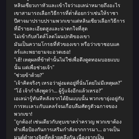
หลินเซียวเกาหัวและเข้าใจว่าเอเลน่าหมายถึงอะไร
เขาสามารถเลือกวิธีการที่ต่ําต้อยกว่าเช่นให้ราชา
ปีศาจมาปราบปรามพวกเขาแต่หลินเซียวเลือกวิธีการ
ที่มีรายละเอียดสูงและน่าตกใจที่สุด
ไม่เข้ากับสไตล์โลดโผนปกติของเขา
มันเป็นความโกรธที่หัวของเขา หรือว่าเขาชอบแค
ลร์และพยายามจะอวดเธอ!
“เฮ้! เหตุผลที่ข้าทํานั้นไม่ใช่เพื่อดึงดูดทอมบอยแบบ
นั้น แต่เพื่อช่วยเจ้า”
“ช่วยข้าด้วย?”
“เจ้าคิดจริงๆ เหรอว่าฝูงมดอยู่ที่นั่นโดยไม่มีเหตุผล?”
“โอ้ เจ้ากําลังพูดว่า… ผู้รู้แจ้งอีกแล้วเหรอ?”
เอเลน่ารู้ทันทีหลังจากได้ยินแบบนั้น พวกเขายุ่งอยู่กับ
การทะเลาะกับแคลร์จนเกือบลืมศัตรูตัวฉกาจของ
พวกเขา!
“ถูกต้อง! เช่นเดียวกับหุบเขาคร่ําครวญ พวกเขาต้อง
ทําเพื่อป้องกันการเสริมกําลังจากการมา… อาจเป็น
มนต์ดําทางจิตที่คล้ายคลึงกัน เนื่องจากเป็น