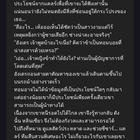
ประโยชน์จากแคลร์เพื่อที่เขาจะได้ฟังเท่านั้น
แน่นอนว่ายังไม่หมดยังมีสิ่งที่ซ่อนอยู่ใต้กระโปรงของ
เธอ…
“สีอะไร… เห้อออเห็นได้ชัดว่าเป็นสาวงามแต่ไร้
เหตุผลยิ่งกว่าผู้ชายเสียอีก ช่างน่าละอายจริงๆ”
“อังเดร เจ้าพูดบ้าอะไรเนี่ย? คิดว่าข้าเป็นทอมบอยที่
น่าสงสารด้วยเหรอ?”
“เอ่อ…เจ้าหญิงข้าทําได้ยังไง? ท่านเป็นผู้บัญชาการที่
โดดเด่นที่สุด!”
อังเดรถอนสายตาตัณหาของเขาแล้วเดินตามขึ้นไป
บนรถม้าอย่างรวดเร็ว
ทอมอาจไม่ได้นําข้อมูลที่เป็นประโยชน์ใดๆ กลับมา
แต่อย่างน้อยเขาก็มีประโยชน์เพียงครั้งเดียวเขา
สามารถเป็นผู้นําทางได้
เนื่องจากเขาหนีรอดไปได้ไกล เขาจึงรู้ทางกลับ ดัง
นั้น หลินเซียว จึงไม่ต้องกังวลและสามารถรอได้
ไปถึงที่หมาย ดูแลสัตว์ประหลาด และช่วยซีซาร์… แค
ลร์ ทีมสืบสวนพิเศษอะไร ไม่เกี่ยวอะไรกับเขาเลยเขา