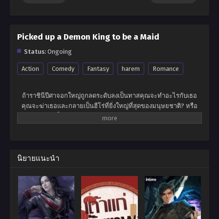
Picked up a Demon King to be a Maid
Status:
Ongoing
Action
Comedy
Fantasy
harem
Romance
ถ้าราชินีปีศาจอกใหญ่ถูกลดระดับลงเป็นทาสคุณจะทำอะไรกับเธอ
คุณจะฆ่าเธอและกลายเป็นฮีโร่ที่ยิ่งใหญ่ที่สุดของมนุษยชาติ? หรือ
คุณจะให้เธอเป็นทาสและเพลิดเพลินไปกับความสุขในระดับสูงสุดใน
โลก? ไม่เขาไม่ต้องการอะไรเลยหลินเสี่ยวแค่อยากจะเป็นฮีโร่สำรอง
ธรรมดา เจ้าหญิงขายาวสีดำเจ้าโลลิสองหน้า … ไม่มีใครสามารถล่อ
ใจให้เขาเปลี่ยนอุดมคติอันงดงามของเขาในการกินและรอความตาย
ได้! นั่นเป็นเหตุผลที่คำตอบของเขาคือ -“ ราชินีปีศาจคุณสามารถสวม
นิยายแนะนำ
เสื้อผ้าและรีบออกไปจากที่นี้ได้ไหม?”