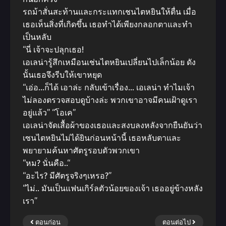
รถม้าสั่นสะท้านและกระแทกเชนไตหยินให้ตื่น เมื่อ
เธอเห็นสิ่งที่เกิดขึ้น เธอทําได้เพียงกลอกตาและทํา
เป็นหลับ
“นี่ เจ้าจะปลุกเธอ!
เอเลน่ารู้สึกเหมือนเช่นไตหยินเปลี่ยนไปเล็กน้อย ดัง
นั้นเธอจึงรีบให้เขาหยุด
“เอ่อ…ก็ได้ เอาล่ะ กลับเข้าเรื่อง… เอเลน่า ทําไมเจ้า
ไม่ลองตรวจสอบดูบ้างล่ะ พวกเขาอาจมีคนเฝ้าดูเรา
อยู่แล้ว” “โอเค”
เอเลน่าจัดเสื้อผ้าของเธอและสงบลงหลังจากยืนยันว่า
เซนไตหยินไม่ได้ยินก่อนหน้านี้ เธอหลับตาและ
พยายามค้นหาศัตรูรอบตัวพวกเขา
“หม? นั่นคือ..“
“อะไร? มีศัตรูจริงๆเหรอ?”
“ไม่.. มันเป็นแฟนเกิร์ลตัวน้อยของเจ้า เธออยู่ข้างหลัง
เรา”
ตอนก่อน
ตอนต่อไป