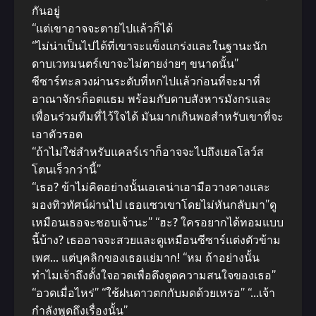
กันอยู่
“แต่เขาอาจจะตายไปแล้วก็ได้
“ไม่น่าเป็นไปได้ที่เขาจะแข็งแกร่งและในฐานะนัก
ดาบเวทมนตร์เขาจะไม่ตายง่ายๆ ขนาดนั้น”
ซีซาร์ทะลวงผ่านระดับที่หกไปแล้วก่อนที่จะมาที่
อาณาจักรก็อตแธม พร้อมกับดาบสังหารมังกรและ
เพื่อนร่วมทีมที่ไว้ใจได้ มันมากเกินพอสําหรับเขาที่จะ
เอาตัวรอด
“ถ้าไม่ใช่สําหรับแคลร์เราก็อาจจะไปถึงเยลโลว์ส
โตนเร็วกว่านี้”
“เธอ? ข้าไม่คิดอย่างนั้นเอเลน่าเอามือวางคางและ
มองทิวทัศน์ผ่านไป เธอแซวเขาโดยไม่หันกลับมา”ดู
เหมือนเธอจะชอบเจ้านะ” “ฮะ? ใครอยากได้ทอมแบบ
นี้บ้าง? เธออาจจะสวยและดูเหมือนซีซาร์แต่งตัวข้าม
เพศ… แต่บุคลิกของเธอแย่มาก! “หม ถ้าอย่างนั้น
ทําไมเจ้าถึงตั้งใจอวดเพื่อดึงดูดความสนใจของเธอ”
“อวดเมื่อไหร่” “ใช้ฝนดาวตกกับมดด้วยเหรอ” “…เจ้า
กําลังพูดถึงเรื่องนั้น”