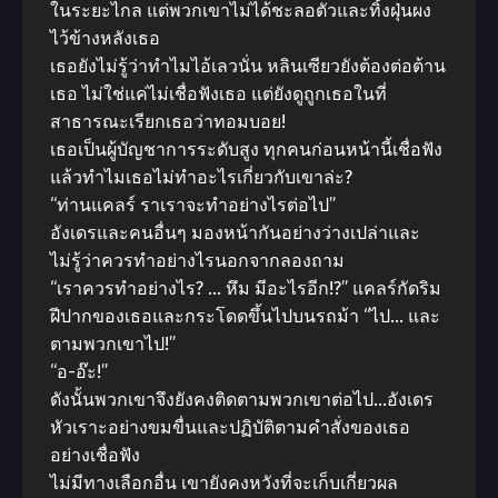
ในระยะไกล แต่พวกเขาไม่ได้ชะลอตัวและทิ้งฝุ่นผง
ไว้ข้างหลังเธอ
เธอยังไม่รู้ว่าทําไมไอ้เลวนั่น หลินเซียวยังต้องต่อต้าน
เธอ ไม่ใช่แค่ไม่เชื่อฟังเธอ แต่ยังดูถูกเธอในที่
สาธารณะเรียกเธอว่าทอมบอย!
เธอเป็นผู้บัญชาการระดับสูง ทุกคนก่อนหน้านี้เชื่อฟัง
แล้วทําไมเธอไม่ทําอะไรเกี่ยวกับเขาล่ะ?
“ท่านแคลร์ ราเราจะทําอย่างไรต่อไป”
อังเดรและคนอื่นๆ มองหน้ากันอย่างว่างเปล่าและ
ไม่รู้ว่าควรทําอย่างไรนอกจากลองถาม
“เราควรทําอย่างไร? … หึม มีอะไรอีก!?” แคลร์กัดริม
ฝีปากของเธอและกระโดดขึ้นไปบนรถม้า “ไป… และ
ตามพวกเขาไป!”
“อ-อ๊ะ!”
ดังนั้นพวกเขาจึงยังคงติดตามพวกเขาต่อไป…อังเดร
หัวเราะอย่างขมขื่นและปฏิบัติตามคําสั่งของเธอ
อย่างเชื่อฟัง
ไม่มีทางเลือกอื่น เขายังคงหวังที่จะเก็บเกี่ยวผล