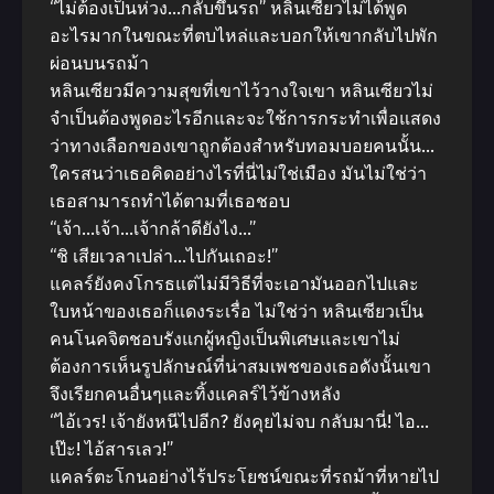
“ไม่ต้องเป็นห่วง…กลับขึ้นรถ” หลินเซียวไม่ได้พูด
อะไรมากในขณะที่ตบไหล่และบอกให้เขากลับไปพัก
ผ่อนบนรถม้า
หลินเซียวมีความสุขที่เขาไว้วางใจเขา หลินเซียวไม่
จําเป็นต้องพูดอะไรอีกและจะใช้การกระทําเพื่อแสดง
ว่าทางเลือกของเขาถูกต้องสําหรับทอมบอยคนนั้น…
ใครสนว่าเธอคิดอย่างไรที่นี่ไม่ใช่เมือง มันไม่ใช่ว่า
เธอสามารถทําได้ตามที่เธอชอบ
“เจ้า…เจ้า…เจ้ากล้าดียังไง…”
“ชิ เสียเวลาเปล่า…ไปกันเถอะ!”
แคลร์ยังคงโกรธแต่ไม่มีวิธีที่จะเอามันออกไปและ
ใบหน้าของเธอก็แดงระเรื่อ ไม่ใช่ว่า หลินเซียวเป็น
คนโนคจิตชอบรังแกผู้หญิงเป็นพิเศษและเขาไม่
ต้องการเห็นรูปลักษณ์ที่น่าสมเพชของเธอดังนั้นเขา
จึงเรียกคนอื่นๆและทิ้งแคลร์ไว้ข้างหลัง
“ไอ้เวร! เจ้ายังหนีไปอีก? ยังคุยไม่จบ กลับมานี่! ไอ…
เป๊ะ! ไอ้สารเลว!”
แคลร์ตะโกนอย่างไร้ประโยชน์ขณะที่รถม้าที่หายไป