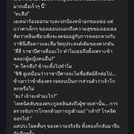
มากเมื่อเร็วๆ นี้”
“ทะลึง!”
เอเลน่าร้องออกมาและปกป้องหน้าอกของเธอ แต่
แววตาเล็กๆ ของเธอบ่งบอกถึงความสุขของเธอเธอ
คิดว่าหลินเซียวเพิ่งจะจดจ่ออยู่กับการหลอกลวงกับ
ราชินีเสือดาวและลืมวัตถุประสงค์เดิมของพวกมัน
“สี่สี่ ราชาปีศาจคืออะไร ทําไมเธอถึงทิ้งเพราะข้า
หลอกผู้หญิงคนอื่น?”
“ค-ใครหึง? ข้าจะทิ้งไปทําไม
“ชิชิ ดูเหมือนว่าราชาปีศาจจะไม่ซื่อสัตย์อีกต่อไป…
ข้าเดาว่าข้าต้องตรวจสอบเป็นการส่วนตัวว่าเจ้าโก
หกหรือไม่
“ฮะ? เจ้าจะทําอะไร?”
“เทคนิคลับของตระกูลหลินส่งถึงผู้ชายเท่านั้น… การ
ตรวจจับการโกหกด้วยการถูเต้านม! “กล้า!? โรคจิต
ออกไป! “
แค่ประโยคสั้นๆ ของความจริงจัง ทั้งสองก็กลับมาจีบ
กันอีกครั้ง