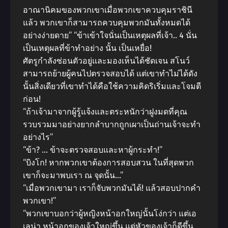
อาณานิคมของพวกเขาเมื่อพวกเขาควบคุมราชินี
แล้ว พวกเขาก็สามารถควบคุมพวกมันทั้งหมดได้
อย่างง่ายดาย” “ข้าเข้าใจนั่นเป็นเหตุผลที่เจ้า.. 4 นั่น
เป็นเหตุผลที่ข้าทําอย่าง นั้น เป็นเหยื่อ!
ศัตรูกําลังซ่อนตัวอยู่และมองเห็นได้ชัดเจน สโนว์
สามารถย้ายผู้คนไปตรวจสอบได้ แต่เขาทําไม่ได้ดัง
นั้นสิ่งเดียวที่เขาทําได้คือใช้ความคิดริเริ่มและโจมตี
ก่อน!
“ถ้าเจ้ามาจากผู้รู้แจ้งและตระหนักว่าฝูงมดที่คุณ
รวบรวมมาอย่างยากลําบากถูกเผาเป็นถ่านเจ้าจะทํา
อย่างไร”
“ข้า? … ข้าจะตรวจสอบและหาผู้กระทํา!”
“บิงโก! หากพวกเขาต้องการสอบสวน ในที่สุดพวก
เขาก็จะมาพบเรา ณ จุดนั้น…”
“เมื่อพวกเขามา เราก็จับพวกมันได้! แล้วสอบปากคํา
พวกเขา!”
“พวกเขาบอกว่าผู้หญิงหน้าอกใหญ่นั้นโง่กว่า แต่เอ
เลน่า หน้าอกของเจ้าใหญ่ขึ้น แต่หัวของเจ้าก็ดีขึ้น