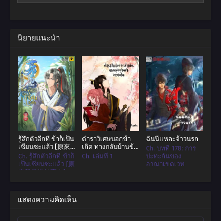
รีบเข้ามา,เหล่าผู้เยาว์ทั้งหลาย. มาร่วมสร้างสำนักด้วยกัน,ร่วมกันยก
ระดับสำนักในฝันให้ทะยานสู่ความเป็นนิรันดร์ ระบบดินแดนบ่มเพาะ
เขตแดนเปิดชีพจร. เขตแดนศิษย์ยุทธ์ เขตแดนอาจารย์ยุทธ์ เขตแดน
บรรพชนยุทธ์ เขตแดนกษัตริย์ยุทธ์ เขตแดนจักรพรรดิยุทธิ์ เขตแดน
นิยายแนะนำ
ปราชญ์ยุทธ์ เขตแดนราชันย์ยุทธ์. ระบบเขตแดนบ่มเพาะเทียบกับสัตว์
ร้าย. เขตแดนเปิดชีพจร.=สัตว์ทั่วไป. เขตแดนศิษย์ยุทธ์ = สัตว์ร้าย
ระดับต่ำ. เขตแดนอาจารย์ยุทธ์ = สัตว์ร้ายระดับกลาง เขตแดนบรรพ
ชนยุทธ์ = สัตว์ร้ายระดับสูง เขตแดนกษัตริย์ยุทธ์ = สัตว์วิญญาณระดับ
ต่ำ. เขตแดนจักรพรรดิยุทธิ์ = สัตว์วิญญาณระดับกลาง เขตแดน
ปราชญ์ยุทธ์ = สัตว์วิญญาณระดับสูง เขตแดนราชันย์ยุทธ์. = สัตว์
ศักดิ์สิทธิ์
รู้สึกตัวอีกที ข้าก็เป็น
ตำราวิเศษบอกข้า
ฉันนี่แหละจ้าวนรก
เซียนซะแล้ว [原來
เถิด ทางกลับบ้านข้า
Ch. บทที่ 178: การ
我是世外高人]
อยู่หนใด
Ch. รู้สึกตัวอีกที ข้าก็
Ch. เล่มที่ 1
ปะทะกันของ
เป็นเซียนซะแล้ว [原
อาณาเขตเวท
來我是世外高人] -
บทที่ 1080 มู่อวี่ทน
ไม่ไหวแล้ว คนท้อง
ถิ่นรีบปรากฏออกมา
แสดงความคิดเห็น
เสีย!