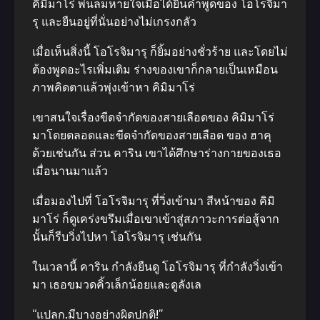
คิมิมาโร่ พ่นลมหายใจเมื่อได้ยินคําพูดของ โอโรจิมา
รุ และยืนอยู่ที่นั่นอย่างไม่เกรงกลัว
เมื่อเห็นสิ่งนี้ โอโรจิมารุ ก็ยิ้มอย่างชั่วร้าย และโดยไม่
ต้องพูดอะไรเพิ่มเติม ร่างของเขาก็กลายเป็นเหมือน
ภาพคิดตาแล้วพุ่งเข้าหา คิมิมาโร่
เขาสนใจเรื่องขีดจํากัดของสายเลือดของ คิมิมาโร่
มาโดยตลอดและขีดจํากัดของสายเลือด ของ ฮาคุ
ด้วยเช่นกัน ส่วน คาริน เขาได้ศึกษาร่างกายของเธอ
เมื่อนานมาแล้ว
เมื่อมองไปที่ โอโรจิมารุ ที่วิ่งเข้ามา สีหน้าของ คิมิ
มาโร่ ก็ดูเคร่งขรึมเมื่อเขาเข้าสู่สภาวะการต่อสู้จาก
นั้นก็รีบวิ่งไปหา โอโรจิมารุ เช่นกัน
ในเวลานี้ คาริน กําลังยืนดู โอโรจิมารุ ที่กําลังวิ่งเข้า
มา เธอขมวดคิ้วเล็กน้อยและดูลังเล
“แปลก.มีบางอย่างผิดปกติ!”