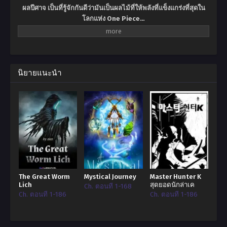
ผลปีศาจ
เป็นที่รู้จักกันดีว่ามันเป็นผลไม้ที่ให้พลังที่แข็งแกร่งที่สุดใน
โลกแห่ง
One Piece…
ขีดจำกัดสายเลือด
เป็นพลังที่แข็งแกร่งที่สุดในโลกแห่ง
นินจา
Naruto…
แต่จะเกิดอะไรขึ้นถ้าหาก ผลปีศาจ ถูกพบในโลกแห่งนินจา Naruto
นิยายแนะนำ
และถ้าหากมันถูกกินมันจะให้พลังแก่ผู้ที่กินมันเทียบเท่ากับพลังของ
ขีดจำกัดสายเลือดหรือไม่
แล้วผู้ที่กินผลปีศาจเข้าไปจะทำอย่างไรกับพลังที่เขาได้รับมาบ้าง
เรื่องราวที่เกิดขึ้นย้อนกลับไปก่อนมหาสงครามโลกนินจาครั้งที่ 2 จะ
เริ่มต้น
The Great Worm
Mystical Journey
Master Hunter K
Lich
สุดยอดนักล่าเค
Ch. ตอนที่ 1-168
Ch. ตอนที่ 1-186
Ch. ตอนที่ 1-186