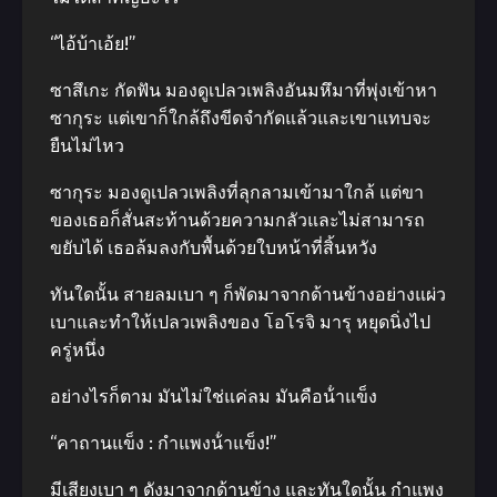
“ไอ้บ้าเอ้ย!”
ซาสึเกะ กัดฟัน มองดูเปลวเพลิงอันมหึมาที่พุ่งเข้าหา
ซากุระ แต่เขาก็ใกล้ถึงขีดจํากัดแล้วและเขาแทบจะ
ยืนไม่ไหว
ซากุระ มองดูเปลวเพลิงที่ลุกลามเข้ามาใกล้ แต่ขา
ของเธอก็สั่นสะท้านด้วยความกลัวและไม่สามารถ
ขยับได้ เธอล้มลงกับพื้นด้วยใบหน้าที่สิ้นหวัง
ทันใดนั้น สายลมเบา ๆ ก็พัดมาจากด้านข้างอย่างแผ่ว
เบาและทําให้เปลวเพลิงของ โอโรจิ มารุ หยุดนิ่งไป
ครู่หนึ่ง
อย่างไรก็ตาม มันไม่ใช่แค่ลม มันคือน้ําแข็ง
“คาถานแข็ง : กําแพงน้ําแข็ง!”
มีเสียงเบา ๆ ดังมาจากด้านข้าง และทันใดนั้น กําแพง