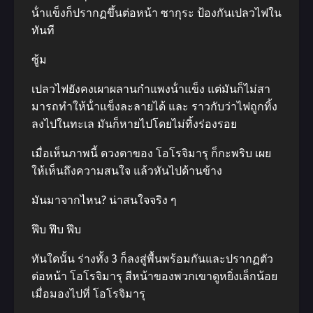
น้ําแข็งก็ปรากฏขึ้นต่อหน้า ซากุระ ป้องกันเปลวไฟใน
ทันที
ซู้ม
เปลวไฟยังคงเผาผลานกําแพงน้ําแข็ง แต่มันก็ไม่สา
มารถทําให้น้ําแข็งละลายได้ และ ราวกับว่าไฟถูกทิ้ง
ลงไปในทะเล มันก็หายไปโดยไม่ทิ้งร่องรอย
เมื่อเห็นภาพนี้ ดวงตาของ โอโรจิมารุ ก็กะพริบ เผย
ให้เห็นถึงความสนใจ แล้วหันไปด้านข้าง
มันมาจากไหน? น่าสนใจจริง ๆ
ฟึบ ฟึบ ฟึบ
ทันใดนั้น ร่างทั้ง 3 ก็ลงสู่พื้นพร้อมกันและปรากฏตัว
ต่อหน้า โอโรจิมารุ สีหน้าของพวกเขาดูหยิ่งเล็กน้อย
เมื่อมองไปที่ โอโรจิมารุ