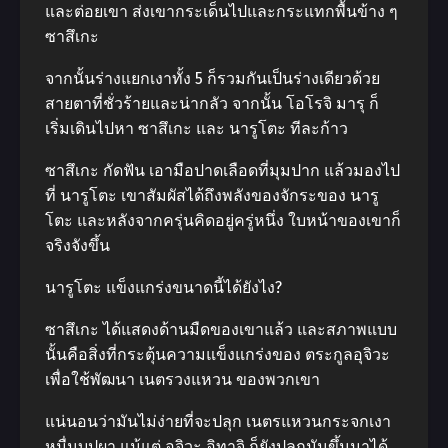
และต่อยเขา ส่งเขากระเด็นไปและกระแทกพื้นข้าง ๆ
ซาสึเกะ
จากนั้นร่างแยกเงาทั้ง 5 ก็รวมกันเป็นร่างเดียวด้วย
สายตาที่ชั่วร้ายและน่ากลัว จากนั้น โอโรจิ มารุ ก็
เริ่มเดินไปหา ซาสึเกะ และ นารูโตะ ทีละก้าว
ซาสึเกะ กัดฟัน เอามือปาดเลือดที่มุมปาก แล้วมองไป
ที่ นารูโตะ เขาสัมผัสได้ถึงพลังของจักระของ นารู
โตะ และหลังจากครุ่นคิดอยู่ครู่หนึ่ง ใบหน้าของเขาก็
จริงจังขึ้น
นารูโตะ แข็งแกร่งขนาดนี้ได้ยังไง?
ซาสึเกะ ได้แสดงด้านมืดของเขาแล้ว และสภาพแบบ
นั้นคือสิ่งที่กระตุ้นความแข็งแกร่งของ ตระกูลอุจิวะ
เพื่อใช้พัฒนา เนตรวงแหวน ของพวกเขา
แน่นอนว่ามันไม่ง่ายที่จะปลุก เนตรแหวนกระจกเงา
หมื่นบุปผา แม้แต่ อุจิวะ อิทาจิ ก็ยังปลุกมันขึ้นมาได้