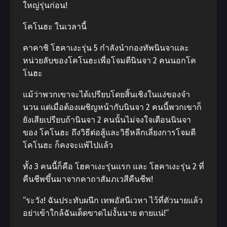
ใหญ่รุ่นก่อน!
โคโนฮะ ในเวลานี้
คาคาชิ โฮคาเงะรุ่น 5 กําลังนํากองทัพนินจาและ
หน่วยลับของโคโนฮะเพื่อโจมตีนินจา 2 คนนอกโค
โนฮะ
แม้ว่าพวกเขาจะได้เปรียบโดยสิ้นเชิงในแง่ของจํา
นวน แต่เมื่อต้องเผชิญหน้ากับนินจา 2 คนนี้พวกเขาก็
ยังเสียเปรียบถ้านินจา 2 คนนั้นไม่จงใจเตือนนินจา
ของ โคโนฮะ ถึงวิธีต่อสู้และวิธีหลีกเลี่ยงการโจมตี
โคโนฮะ ก็คงจะแพ้ไปแล้ว
ทั้ง 3 คนนี้ก็คือ โฮคาเงะรุ่นแรก และ โฮคาเงะรุ่น 2 ที่
คืนชีพขึ้นมาจากคาถาสัมภเวสีคืนชีพ!
“ระวัง! ฉันประทับผนึก เทพอัสนีเวหา ไว้ที่ตัวนายแล้ว
อย่าเข้าใกล้ฉันเด็ดขาดไม่งั้นนาย ตายแน่!”