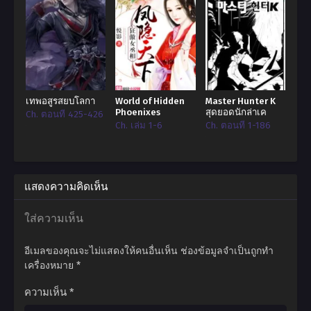
แล้วผู้ที่กินผลปีศาจเข้าไปจะทำอย่างไรกับพลังที่เขาได้รับมาบ้าง
เรื่องราวที่เกิดขึ้นย้อนกลับไปก่อนมหาสงครามโลกนินจาครั้งที่ 2 จะ
เริ่มต้น
เทพอสูรสยบโลกา
World of Hidden
Master Hunter K
Phoenixes
สุดยอดนักล่าเค
Ch. ตอนที่ 425-426
Ch. เล่ม 1-6
Ch. ตอนที่ 1-186
แสดงความคิดเห็น
ใส่ความเห็น
อีเมลของคุณจะไม่แสดงให้คนอื่นเห็น
ช่องข้อมูลจำเป็นถูกทำ
เครื่องหมาย
*
ความเห็น
*