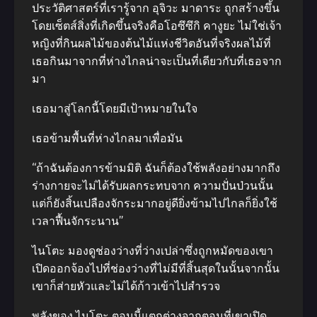
ประวัติศาสตร์ที่เรารู้จาก อุจิวะ มาดาระ ถูกสร้างขึ้น
โดยเซ็ตส์สิ่งที่เกิดขึ้นจริงคือโอซึซึกิ คางูยะ ไม่ใช่เจ้า
หญิงที่กินผลไม้ของต้นไม้แห่งชีวิตอันที่จริงผลไม้ที่
เธอกินมาจากที่ห่างไกลน่าจะเป็นที่เดียวกับที่เธอจาก
มา
เธอมาสู่โลกนี้โดยมีเป้าหมายในใจ
เธอข้ามพื้นที่ห่างไกลมาเพื่อมัน
“ถ้าฉันต้องการข้ามมิติ ฉันก็ต้องใช้พลังอย่างมากถึง
ร่างกายจะไม่ได้รับผลกระทบจาก ความปั่นป่วนนั้น
แต่ก็ยังสิ้นเปลืองจักระมากอยู่ดียิ่งข้ามไปไกลก็ยิ่งใช้
เวลาฟื้นจักระนาน”
ไนโตะ มองดูช่องว่างที่ว่างเปล่าซึ่งถูกหมัดของเขา
เปิดออกจ้องไปที่ช่องว่างที่ไม่มีที่สิ้นสุดในนั้นจากนั้น
เขาก็ส่ายหัวและไม่ได้ก้าวเข้าไปสํารวจ
พลังของ ไนโตะ ตอนนี้แตกต่างจากตอนที่เขาเปิด