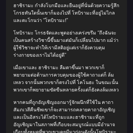
ฮาชิรามะ กําลังโบกมือและยืนอยู่ที่นั่นด้วยความรู้สึก
โกรธทันใดนั้นเขาก็มองไปที่ โทบิรามะที่อยู่ไม่ไกล
และตะโกนว่า “โทบิรามะ!”
โทบิรามะ โกรธจัดและพูดอย่างเคร่งขรึม “ถึงฉันจะ
เป็นคนสร้างวิชานี้ขึ้นมาแต่มันก็เปลี่ยนไปมาก แม้ว่า
ผู้ใช้วิชาจะทําให้เรามีสติอยู่แต่เราก็ยังควบคุม
ร่างกายของเราไม่ได้อยู่ดี”
เมื่อเขาและ ฮาชิรามะ ลืมตาขึ้นมา พวกเขาก็
พยายามต่อต้านการควบคุมของผู้ใช้คาถาแต่ก็ ล้ม
เหลว จากนั้นพวกเขาก็ตรงไปที่ โคโนฮะ ในขณะนั้น
พวกเขาก็พยายามขัดขืนหลายครั้งแต่ก็ยังคงล้มเหลว
หากคนที่ถูกอัญเชิญออกมารู้จักผนึกที่ใช้ใน คาถา
สัมภเวสีคืนชีพเขาก็จะสามารถคลายคาถาอัญเชิญ
และเป็นอิสระได้โทบิรามะและฮาชิรามะที่ถูก
อัญเชิญมาในสภาพที่เกือบจะสมบูรณ์แบบมีอํานาจ
เกือบทั้งหมดที่พวกเขาเคยมีมาก่อนดังนั้นโทบิรามะ