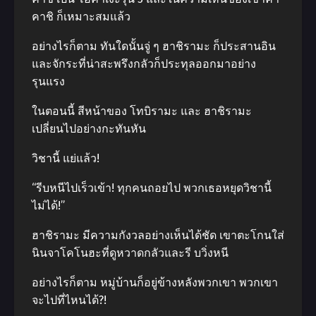
คาชิ ก็เหมาะสมแล้ว
อย่างไรก็ตาม ทันใดนั้นจู่ ๆ ฮาชิรามะ ก็ประสานอิน
และจักระที่น่าสะพรึงกลัวก็ประทุลออกมาอย่าง
รุนแรง
ในตอนนี้ สีหน้าของ โทบิรามะ และ ฮาชิรามะ
เปลี่ยนไปอย่างกะทันหัน
วิชานี้ แย่แล้ว!
“รีบหนีไปเร็วเข้า! ทุกคนถอยไป พวกเธอหยุดวิชานี้
ไม่ได้!”
ฮาชิรามะ มีความกังวลอย่างเห็นได้ชัด เขาตะโกนใส่
นินจาโคโนฮะที่ดูหวาดกลัวและรี บวิ่งหนี
อย่างไรก็ตาม หมู่บ้านก็อยู่ข้างหลังพวกเขา พวกเขา
จะไปที่ไหนได้?!