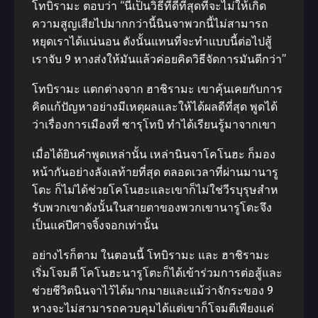
โทบิรามะ ตอบว่า “นี่เป็นวิธีที่ดีที่สุดที่จะไม่ให้เกิด
ความสูญเสียไปมากกว่านี้นินจาพวกนี้ไม่สามารถ
หยุดเราได้แน่นอน ดังนั้นแทนที่จะทําแบบนี้ต่อไปสู้
เราจับ 9 หางส่งให้มันแล้วค่อยคิดวิธีจัดการมันดีกว่า”
โทบิรามะ แตกต่างจาก ฮาชิรามะ เขาคุ้นเคยกับการ
คิดแก้ปัญหาอย่างมีเหตุผลและให้ได้ผลดีที่สุด พูดได้
ว่าเรื่องการเมืองที่ ซารุโทบิ ทําได้เรียนรู้มาจากเขา
เมื่อได้ยินคําพูดเหล่านั้น เหล่านินจาโคโนฮะ ก็มอง
หน้ากันอย่างลังเลท้ายที่สุด ตลอดเวลาที่ผ่านมานารู
โตะ ก็ไม่ได้ช่วยโคโนฮะและเขาก็ไม่ใช่วีรบุรุษสําห
รับพวกเขาดังนั้นในสายตาของพวกเขานารูโตะจึง
เป็นแค่ปีศาจจิ้งจอกเท่านั้น
อย่างไรก็ตาม ในตอนนี้ โทบิรามะ และ ฮาชิรามะ
เริ่มโจมตี โคโนฮะนารูโตะก็ได้เข้าร่วมการต่อสู้และ
ช่วยชีวิตนินจาไว้ได้มากมายและแม้ว่าจักระของ 9
หางจะไม่สามารถควบคุมได้แต่เขาก็โจมตีเพียงแค่