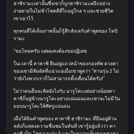
ฮาชิรามะเท่านั้นซึ่งเขาก็ถูกฮาชิรามะผนึกอย่าง
ง่ายดายในไม่ช้าโชคดีที่ไกอยู่ใกล ๆ และช่วยชีวิต
เขาเอาไว้
ทุกคนที่ได้เห็นภาพนั้นก็รู้สึกลังเลกับคําพูดของ โทบิ
รามะ
“ขอโทษครับ แต่ผมคงต้องขอปฏิเสธ
ในเวลานี้ คาคาชิ ยืนอยู่แถวหน้าของกองทัพ ดวงตา
ของเขามีสัมผัสที่แน่วแน่เมื่อเขาพูดว่า “ท่านรุ่น 2 ไม่
ว่ายังไงพวกเราก็ไม่สามารถทิ้งเพื่อนได้ครับ!”
ไม่ว่าคนอื่นจะคิดยังไงกับ นารูโตะแต่อย่างน้อยคา
คาชิก็อยู่ข้างนารูโตะอย่างแน่นอนและเขาจะไม่มีวัน
มอบนารูโตะให้ศัตรูแน่นอน
เมื่อได้ยินคําพูดของ คาคาชิ ฮาชิรามะ ที่ยืนอยู่ด้าน
หลังก็แสดงความชื่นชมในทันที เขารู้อยู่แล้วว่า คา
คาชิ เป็น โฮคาเงะรุ่น 5 และในความเห็นของเขาคา