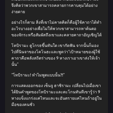
จึงคิดว่าพวกเขาสามารถคลายการคาบคุมได้อย่าง
ง่ายดาย
อย่างไรก็ตาม สิ่งที่เขาไม่คาดคิดก็คือผู้ใช้คาถาได้ทํา
อะไรบางอย่างเพื่อไม่ให้พวกเขาสามารถหาต้นตอ
ของจักระหรือสัมผัสถึงเขาและคลายคาถาอัญเชิญได้
โทบิรามะ ดูโกรธขึ้นทันใด เขากัดฟัน จากนั้นก็มอง
ไปที่นินจาของโคโนฮะและพูดว่า“เป้าหมายของผู้ใช้
คาถาคือพลังสถิตร่างของ 9 หางเราเอาเขาส่งให้เจ้า
นั้น”
“โทบิรามะ! ทําไมพูดแบบนั้น?!”
การแสดงออกของ เซ็นจู ฮาชิรามะ เปลี่ยนไปเมื่อเขา
ได้ยินคําพูดของโทบิรามะและตะโกนทันทีเขารู้ว่า 9
หางแข็งแกร่งแค่ไหนและจะอันตรายแค่ไหนถ้าอยู่ใน
มือของคนชั่ว